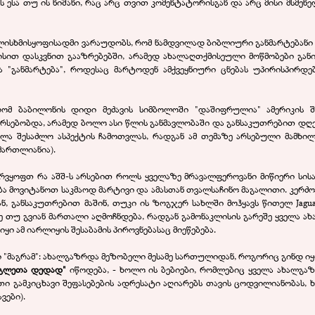
ს ესა თუ ის ნიშანი, რაც არც თვით კომენტატორისგან და არც მისი მსმე
ლისხმისყოფისადმი ვარაუდობს, რომ ნამდვილად ბიბლიური განმარტებანი 
ით დასკვნით გააზრებებში, არამედ ახალაღთქმისეული მოწმობები გან
ლა "განმარტება", როდესაც მარტოდენ ამქვეყნიური ცნებას უპირისპი
, რომ ბაბილონის დიდი მეძავის სიმბოლოში "დაშიფრულია" ამერიკის
რსებობდა, არამედ ბოლო ასი წლის განმავლობაში და განსაკუთრებით დღ
ველა შესაძლო ასპექტის ჩამოთვლას, რადგან ამ თემაზე არსებული მამხი
მართლიანია).
 უარვყოფთ რა აშშ-ს არსებით როლს ყველაზე მრავალფეროვანი მიწიერი ს
ება მოვიტანოთ საკმაოდ მარტივი და ამასთან თვალსაჩინო მაგალითი. კერძ
 განსაკუთრებით მაშინ, თუკი ის ზოგჯერ სახლში მოჰყავს წითელ Jaguar
 თუ გვიან მართალი აღმოჩნდება, რადგან გამონაკლისის გარეშე ყველა ა
ყი ამ იარლიყის შესაბამის პიროვნებასაც მიეწებება.
 "მაგრამ": ახალგაზრდა მეზობელი მესამე სართულიდან, როგორიც გინდ იყოს
ძაგლეთა დედად"
იწოდება, - ხოლო ის ბებიები, რომლებიც ყველა ახალგაზ
ი გამკიცხავი შეფასებების ადრესატი აღიარებს თავის ცოდვილიანობას, ხ
ვები).