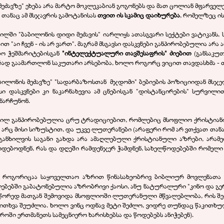
ეძავზე" ეხება არა მარტო მოკლეკაბიან გოგონებს და მათ ცოლიან მფარველ
 თანაც ამ მსჯავრის გამოტანისას
თვით ის სკამიც დაიხურება
, რომელზეც ის
წილში "ბაბილონის დიდი მეძავის" იარლიყს ათასგვარი სექტები ვატიკანს
ით "აი ჩვენ - ის არ ვართ". მაგრამ მსგავსი დასკვნები განპირობებულია არ
ო ჭეშმარიტებისგან
"ინტელექტუალური თავშესაფრის" ძიებით
(განსაკუ
რად გაამართლონ საკუთარი არსებობა, ხოლო როგორც ვიცით თავდასხმა - თ
აბილონის მეძავზე" "სადარბაზოსთან მჯდომი" ბებიების პოზიციიდან მსჯ
სი დასკვნები კი ნაკარნახევია ამ ცნებისგან "დისტანცირების" სურვილ
ნარჩუნონ.
ლწილ განპირობებულია ცრუ ტრადიციებით, რომლებიც მსოფლიო ქრისტიანო
ა არც მისი სიზუსტით, და უკვე ლუთერანები (არაფერი რომ არ ვთქვათ თა
 განხილვის საგანი გახდა არა ამაღლებული ქრისტიანული აზრები, არ
დებოდნენ, რას და დღეში რამდენჯერ ჭამდნენ, სახელწოდებებში რომელი ა
 როგორიცაა საყოველთაო აზრით წინასახეობრივ ბიბლიურ მოვლენათა 
ებებში გაბატონებულია აზრობრივი ქაოსი, ანუ ნატურალური "კინო და გერმ
ორედ მათგან შემოვიდა მსოფლიოში ლუთერანული მწვალებლობა, რის შედ
ითხვა შეუძლია. ხოლო ვინც ოდნავ მეტი შეძლო, ვიდრე თუნდაც წაკითხულ
ოში ერთმანეთს სამეცნიერო ხარისხებსა და წოდებებს ანიჭებენ).