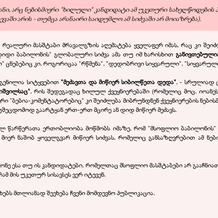
ტიკანი, არც ნებისმიერი "ხილული" კანდიდატი ამ უკეთური სახელწოდების
ვევაში არის - თუმცა არანაირი საიდუმლო ამ სიძვაში არ მოიაზრება).
სი რეალური მასშტაბი მრავალგზის აღემატება ყველაფერ იმას, რაც კი შ
, "დიდი ბაბილონის" გლობალური სიძვა ამა თუ იმ ხარისხით
განივთებულია
 ცნებებიც კი, როგორიცაა "რწმენა", "დედობრივი სიყვარული", "სიყვარული
დგენილია სიტყვებით
"მეძავთა და მიწიერ სიბილწეთა დედა"
, - სრულიად 
იშვილსაც"
, რის შედეგადაც ხილულ ქვეყნიერებაში (რომელიც მოც. იოანეს 
 "ბებია-კომენტატორებიც" კი შეიძლება მიბრუნდნენ ქვეყნიერების ნების
უშეცდომოდ გაარტყან ერთ-ერთ მცირე ან დიდ მიწიერ მეძავს.
ულ წარწერათა ერთობლიობა მოწმობს იმაზე, რომ "მსოფლიო ბაბილონის"
იერ ნაშობ ყოველგვარ მიწიერ სიძვას, რომელიც განსაზღვრებით ამ ნებ
ქონე ესა თუ ის კანდიდატები, რომელთაც მსოფლიო მასშტაბები არ გააჩნიათ,
ამ მის უკეთურ სისავსეს ვერ იტევენ.
ხებს მთლიანად შეეხება ჩვენი მომდევნო პუბლიკაცია.