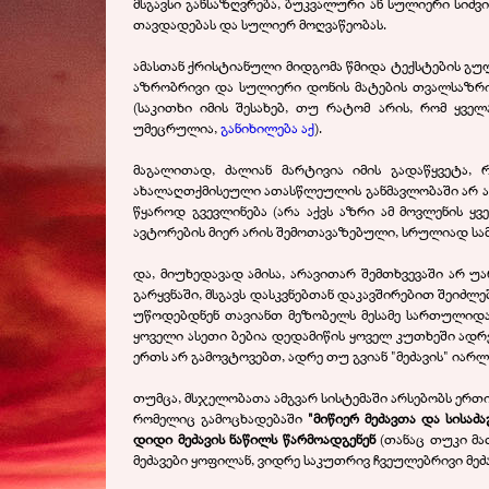
მსგავსი განსაზღვრება, ბუკვალური ან სულიერი სიძვი
თავდადებას და სულიერ მოღვაწეობას.
ამასთან ქრისტიანული მიდგომა წმიდა ტექსტების გუ
აზრობრივი და სულიერი დონის მატების თვალსაზრის
(საკითხი იმის შესახებ, თუ რატომ არის, რომ ყვე
უმეცრულია,
განიხილება აქ
).
მაგალითად, ძალიან მარტივია იმის გადაწყვეტა
ახალაღთქმისეული ათასწლეულის განმავლობაში არ ა
წყაროდ გვევლინება (არა აქვს აზრი ამ მოვლენის ყ
ავტორების მიერ არის შემოთავაზებული, სრულიად სა
და, მიუხედავად ამისა, არავითარ შემთხვევაში არ
გარყვნაში, მსგავს დასკვნებთან დაკავშირებით შეიძლ
უწოდებდნენ თავიანთ მეზობელს მესამე სართულიდან,
ყოველი ასეთი ბებია დედამიწის ყოველ კუთხეში ადრე
ერთს არ გამოვტოვებთ, ადრე თუ გვიან "მეძავის" იარლი
თუმცა, მსჯელობათა ამგვარ სისტემაში არსებობს ერთი
რომელიც გამოცხადებაში
"მიწიერ მეძავთა და სისა
დიდი მეძავის ნაწილს წარმოადგენენ
(თანაც თუკი მათ
მეძავები ყოფილან, ვიდრე საკუთრივ ჩვეულებრივი მეძა