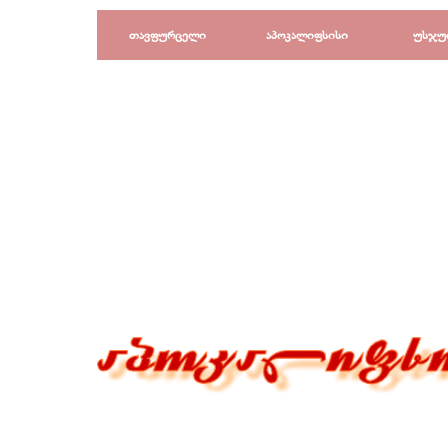
Перейти к контенту
თავფურცელი
აპოკალიფსისი
უსჯუ