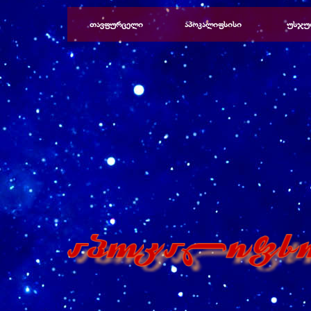
Перейти к контенту
თავფურცელი
აპოკალიფსისი
უსჯუ