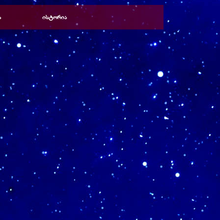
ა
ისტორია
▼
▼