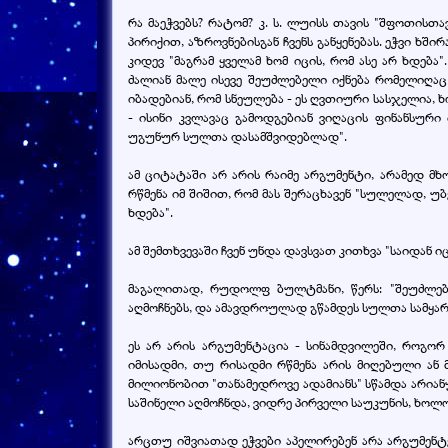
რა მაეჭვებს? რატომ? კ. ს. ლუისს თავის "შფოთისთ
პირიქით, აზროვნებისგან ჩვენს განყენებას. ეჭვი ხშ
კიდევ "მაგრამ ყველამ ხომ იცის, რომ ასე არ ხდებ
ძალიან მალე ისევე შეუძლებელი იქნება რომელიღაც
იბადებიან, რომ სნეულება - ეს ღვთიური სასჯელია, 
- ისინი კვლავაც გამოდგებიან ვიღაცის ფინანსუ
უგუნურ სულთა დასამშვიდებლად".
ამ ციტატაში არ არის რაიმე არგუმენტი, არამედ 
რწმენა იმ შიშით, რომ მას შერაცხავენ "სულელად, უ
ხდება".
ამ შემთხვევაში ჩვენ უნდა დავსვათ კითხვა "საიდან
მაგალითად, რუდოლფ ბულტმანი, წერს: "შეუძლე
აღმოჩნებს, და ამავდროულად გწამდეს სულთა სამყა
ეს არ არის არგუმენტაცია - სინამდვილეში, როგო
იმისადმი, თუ რისადმი რწმენა არის მიღებული ან
მილიონობით "თანამედროვე ადამიანს" სწამდა არიან
საშინელი აღმოჩნდა, ვიდრე პირველი საუკუნის, ხოლო
არცთუ იშვიათად ეჭვები აპელირებენ არა არგუმენ