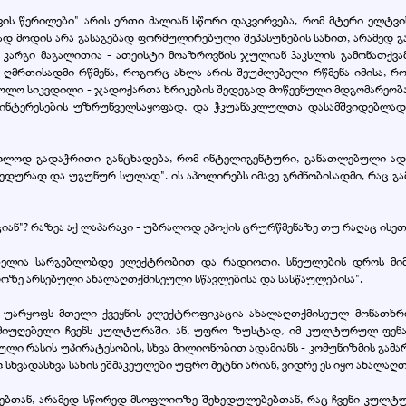
ავის წერილები" არის ერთი ძალიან სწორი დაკვირვება, რომ მტერი ელტვის
ირად მოდის არა გასაგებად ფორმულირებული შეპასუხების სახით, არამედ გა
ა". კარგი მაგალითია - ათეისტი მოაზროვნის ჯულიან ჰაკსლის გამონათქ
 ღმრთისადმი რწმენა, როგორც ახლა არის შეუძლებელი რწმენა იმისა, რ
ხოლო სიკვდილი - ჯადოქართა ხრიკების შედეგად მოწევნული მდგომარეობაა
რი ინტერესების უზრუნველსაყოფად, და ჭკუანაკლულთა დასამშვიდებლ
მხოლოდ გადაჭრითი განცხადება, რომ ინტელიგენტური, განათლებული ად
ბედურად და უგუნურ სულად". ის აპოლირებს იმავე გრძნობისადმი, რაც გამოი
 იციან"? რაზეა აქ ლაპარაკი - უბრალოდ ეპოქის ცრურწმენაზე თუ რაღაც ის
ბელია სარგებლობდე ელექტრობით და რადიოთი, სნეულების დროს მიმ
როზე არსებული ახალაღთქმისეული სწავლებისა და სასწაულებისა".
რ უარყოფს მთელი ქვეყნის ელექტროფიკაცია ახალაღთქმისეულ მონათხრობ
 მიუღებელი ჩვენს კულტურაში, ან, უფრო ზუსტად, იმ კულტურულ ფენაშ
ული რასის უპირატესობის, სხვა მილიონობით ადამიანს - კომუნიზმის გამა
 სხვადასხვა სახის ეშმაკეულები უფრო მეტნი არიან, ვიდრე ეს იყო ახალა
ტებთან, არამედ სწორედ მსოფლიოზე შეხედულებებთან, რაც ჩვენი კულტუ