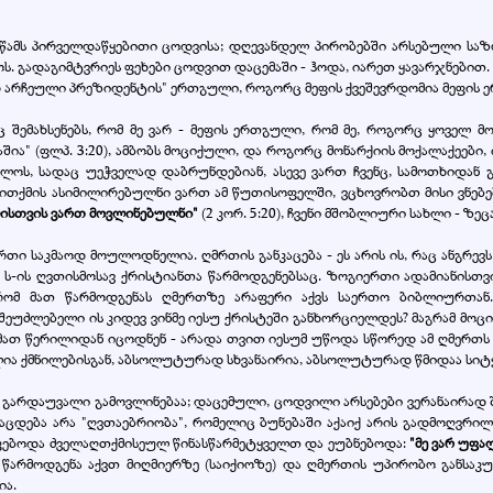
 მწამს პირველდაწყებითი ცოდვისა; დღევანდელ პირობებში არსებული სა
. გადაგიმტვრიეს ფეხები ცოდვით დაცემაში - ჰოდა, იარეთ ყავარჯნებით.
ად არჩეული პრეზიდენტის" ერთგული, როგორც მეფის ქვეშევრდომია მეფის
ც შემახსენებს, რომ მე ვარ - მეფის ერთგული, რომ მე, როგორც ყოველ მ
შია" (ფლპ. 3:20), ამბობს მოციქული, და როგორც მონარქიის მოქალაქეები,
ბლოს, სადაც უეჭველად დაბრუნდებიან, ასევე ვართ ჩვენც, სამოთხიდან
ითქმის ასიმილირებულნი ვართ ამ წუთისოფელში, ვცხოვრობთ მისი ვნებები
ისთვის ვართ მოვლინებულნი"
(2 კორ. 5:20), ჩვენი მშობლიური სახლი - ზეცაშ
რთი საკმაოდ მოულოდნელია. ღმრთის განკაცება - ეს არის ის, რაც ანგრე
 ს-ის ღვთისმოსავ ქრისტიანთა წარმოდგენებსაც. ზოგიერთი ადამიანისთვი
 რომ მათ წარმოდგენას ღმერთზე არაფერი აქვს საერთო ბიბლიურთან.
შეუძლებელი ის კიდევ ვინმე იესუ ქრისტეში განხორციელდეს? მაგრამ მოცი
 მათ წერილიდან იცოდნენ - არადა თვით იესუმ უწოდა სწორედ ამ ღმერთს 
ია ქმნილებისგან, აბსოლუტურად სხვანაირია, აბსოლუტურად წმიდაა სიტყ
გარდაუვალი გამოვლინებაა; დაცემული, ცოდვილი არსებები ვერანაირად შე
აცდება არა "ღვთაებრიობა", რომელიც ბუნებაში აქაიქ არის გადმოღვრილ
აკებოდა ძველაღთქმისეულ წინასწარმეტყველთ და ეუბნებოდა:
"მე ვარ უფა
რმოდგენა აქვთ მიღმიერზე (საიქიოზე) და ღმერთის უპირობო განსაკუ
ია.