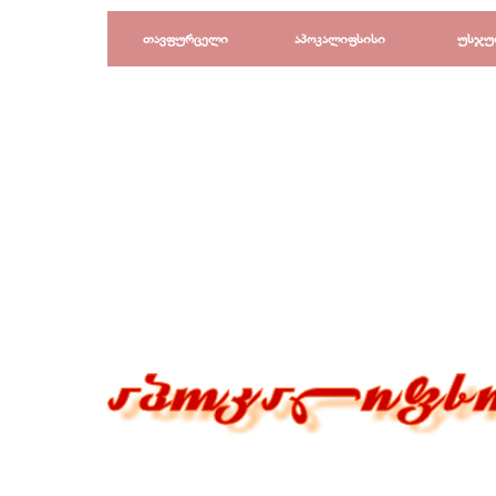
Перейти к контенту
თავფურცელი
აპოკალიფსისი
უსჯუ