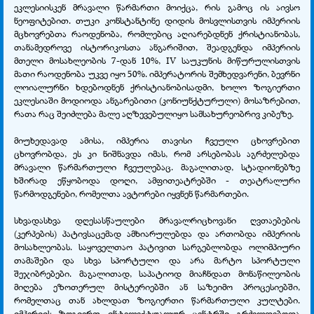
ეკლესიისკენ მრავალი წარმართი მოიქცა, რის გამოც ის აივსო
ნეოფიტებით. თუკი კონსტანტინე დიდის მოსვლისთვის იმპერიის
მცხოვრებთა რაოდენობა, რომლებიც აღიარებდნენ ქრისტიანობას,
თანამედროვე ისტორიკოსთა ანგარიშით, შეადგენდა იმპერიის
მთელი მოსახლეობის 7-დან 10%, IV საუკუნის მიწურულისთვის
მათი რაოდენობა უკვე იყო 50%. იმპერატორის შემხედვარენი, ბევრნი
ლოიალურნი ხდებოდნენ ქრისტიანობისადმი, ხოლო ზოგიერთი
ეკლესიაში მოდიოდა ანგარებითი (კონიუნქტურული) მოსაზრებით,
რათა რაც შეიძლება მალე აღზევებულიყო სამსახურეობრივ კიბეზე.
მიუხედავად ამისა, იმპერია თავისი ჩვეული ცხოვრებით
ცხოვრობდა, ეს კი ნიშნავდა იმას, რომ არსებობას აგრძელებდა
მრავალი წარმართული ჩვეულებაც. მაგალითად, სტადიონებზე
ხშირად ეწყობოდა დოღი, ამფითეატრებში - თეატრალური
წარმოდგენები, რომელთა ავტორები იყვნენ წარმართები.
სხვადასხვა დღესასწაულები მრავალრიცხოვანი ღვთაებების
(კერპების) პატივსაცემად ამხიარულებდა და ართობდა იმპერიის
მოსახლეობას. საყოველთაო პატივით სარგებლობდა ოლიმპიური
თამაშები და სხვა სპორტული და არა მარტო სპორტული
შეჯიბრებები. მაგალითად, საპატიოდ მიაჩნდათ მონაწილეობის
მიღება ეზოთერულ მისტერიებში ან საზეიმო პროცესიებში,
რომელთაც თან ახლდათ ზოგიერთი წარმართული კულტები.
იმპერიის ზოგიერთ ინტელექტუალურ ცენტრში გრძელდებოდა