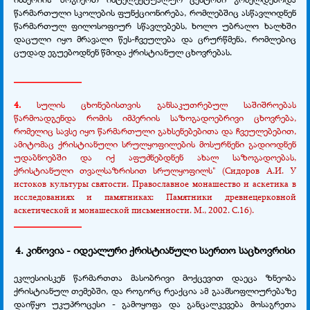
წარმართული სკოლების ფუნქციონირება, რომლებშიც ასწავლიდნენ
წარმართულ ფილოსოფიურ სწავლებებს, ხოლო უბრალო ხალხში
დაცული იყო მრავალი წეს-ჩვეულება და ცრურწმენა, რომლებიც
ცუდად ეგუებოდნენ წმიდა ქრისტიანულ ცხოვრებას.
______________
4.
სულის ცხონებისთვის განსაკუთრებულ საშიშროებას
წარმოადგენდა რომის იმპერიის საზოგადოებრივი ცხოვრება,
რომელიც სავსე იყო წარმართული გახსენებებითა და ჩვეულებებით,
ამიტომაც ქრისტიანული სრულყოფილების მოსურნენი გადიოდნენ
უდაბნოებში და იქ აფუძნებდნენ ახალ საზოგადოებას,
ქრისტიანული თვალსაზრისით სრულყოფილს" (Сидоров А.И. У
истоков культуры святости. Православное монашество и аскетика в
исследованиях и памятниках: Памятники древнецерковной
аскетической и монашеской письменности. М., 2002. С.16).
______________
4. კინოვია - იდეალური ქრისტიანული საერთო საცხოვრისი
ეკლესიისკენ წარმართთა მასობრივი მოქცევით დაეცა ზნეობა
ქრისტიანულ თემებში, და როგორც რეაქცია ამ გაამსოფლიურებაზე
დაიწყო უკუპროცესი - გამოყოფა და განცალკევება მოსაგრეთა