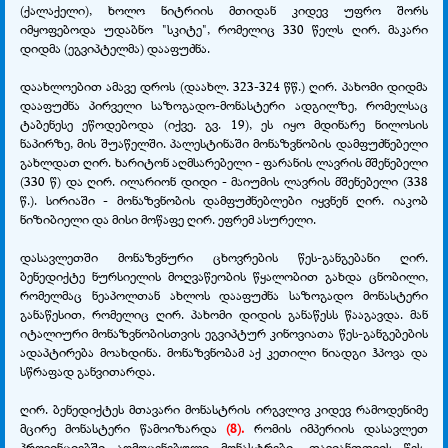
(ქალაქელი), ხოლო ნიტრიის მთიდან კიდევ უფრო შორს
იმყოფებოდა უდაბნო "სკიტე", რომელიც 330 წელს ღირ. მაკარი
დიდმა (ეგვიპტელმა) დააფუძნა.
დაახლოებით ამავე დროს (დაახლ. 323-324 წწ.) ღირ. პახომი დიდმა
დააფუძნა პირველი საზოგადო-მონასტერი ადგილზე, რომელსაც
ტაბენესე ეწოდებოდა (იქვე. გვ. 19), ეს იყო მდინარე ნილოსის
ნაპირზე, მის შუაწელში. პალესტინაში მონაზვნობის დამფუძნებელი
გახლდათ ღირ. ხარიტონ აღმსარებელი - ფარანის ლავრის მშენებელი
(330 წ) და ღირ. ილარიონ დიდი - მაიუმის ლავრის მშენებელი (338
წ.). სირიაში - მონაზვნობის დამფუძნებლები იყვნენ ღირ. იაკობ
ნიზიბიელი და მისი მოწაფე ღირ. ეფრემ ასურელი.
დასავლეთში მონაზვნური ცხოვრების წეს-განგებანი ღირ.
ბენედიქტე ნურსიელის მოღვაწეობის წყალობით გახდა ცნობილი,
რომელმაც ნეაპოლთან ახლოს დააფუძნა საზოგადო მონასტერი
განაწესით, რომელიც ღირ. პახომი დიდის განაწესს წააგავდა. მან
იტალიური მონაზვნობისთვის ეგვიპტურ კინოვიათა წეს-განგებების
ადაპტირება მოახდინა. მონაზვნობამ აქ კეთილი ნიადგი ჰპოვა და
სწრაფად განვითარდა.
ღირ. ბენედიქტეს მთავარი მონასტრის ირგვლივ კიდევ რამოდენიმე
მცირე მონასტერი წამოიზარდა
(8).
რომის იმპერიის დასავლეთ
პროვინციებში აღმოცენებული მონასტრები, თავიანთთვის წეს-