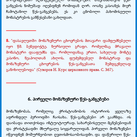
განგების ნიმუშად იღებდნენ რომიდან ღირ. იოანე კასიანეს მიერ
ჩამოტანილ წეს-განგებებს, ეს კი ცნობილი პახომისეული
მონასტრების განწესებანი გახლდათ.
______________
8.
"დასავლეთში მონაზვნური ცხოვრების მთავარი დამფუძნებელი
იყო წმ. ბენედიქტე, ნურსიელი გრაფი, რომელმაც მრავალი
მონასტერი დააფუძნა და, რომლიდანაც ერთი, სახელად მონტე
კასინო, ნეაპოლთან ახლოს, ფუძემდებელ მონასტრად და
მონაზვნური ცხოვრების წეს-განგებათა შემდგენელად
განიხილებოდა" (Суворов Н. Курс церковного права. С. 367).
______________
6
.
პირველი მონაზვნური წეს-განგებები
მონაზვნობას, რომელიც ქრისტიანობის ისტორიის ყველაზე
ადრინდელ პერიოდში ჩაისახა, წეს-განგებები არ გააჩნდა. ის
დაიბადა თითქოსდა ინტუიტიურად, სახარებისეული მცნებებიდან
და ქრისტესადმი მხურვალე სიყვარულიდან. პირველი მონაზვნები
იწვოდნენ მოშურნეობით ღვთისმოსაობისადმი, და დაწერილი წეს-