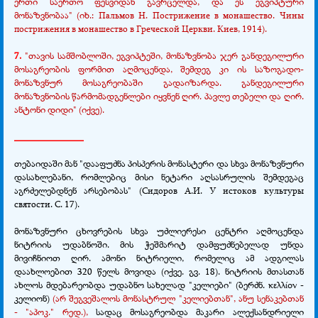
ერთი საერთო ფესვიდან გავრცელდა, და ეს ეგვიპტური
მონაზვნობაა"
(იხ.: Пальмов Н. Пострижение в монашество. Чины
пострижения в монашество в Греческой Церкви. Киев, 1914).
7.
"თავის სამშობლოში, ეგვიპტეში, მონაზვნობა ჯერ განდეგილური
მოსაგრეობის ფორმით აღმოცენდა, შემდეგ კი ის საზოგადო-
მონაზვნურ მოსაგრეობაში გადაიზარდა. განდეგილური
მონაზვნობის წარმომადგენლები იყვნენ ღირ. პავლე თებელი და ღირ.
ანტონი დიდი" (იქვე).
______________
თებაიდაში მან "დააფუძნა პისპერის მონასტერი და სხვა მონაზვნური
დასახლებანი, რომლებიც მისი ნეტარი აღსასრულის შემდეგაც
აგრძელებდნენ არსებობას" (Сидоров А.И. У истоков культуры
святости. С. 17).
მონაზვნური ცხოვრების სხვა უძლიერესი ცენტრი აღმოცენდა
ნიტრიის უდაბნოში. მის ჭეშმარიტ დამფუძნებელად უნდა
მივიჩნიოთ ღირ. ამონი ნიტრიელი, რომელიც ამ ადგილას
დაახლოებით 320 წელს მოვიდა (იქვე. გვ. 18). ნიტრიის მთასთან
ახლოს მდებარეობდა უდაბნო სახელად "კელიები" (ბერძნ. κελλίον -
კელიონ)
(არ შეგვეშალოს მონასტრულ "კელიებთან", ანუ სენაკებთან
- "აპოკ." რედ.),
სადაც მოსაგრეობდა მაკარი ალექსანდრიელი