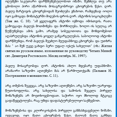
იღუმენი საკუთარი დარწმუნებულობით იმაში, შემძლეა თუ არა
ცნობილი პირი აწარმოოს მოსაგრეობრივი ცხოვრების წესი. ღირ.
პავლე მარტივის ცხოვრებიდან შეიძლება ვნახოთ, რამდენად იოლი
იყო გამოცდა მონასტერში მიღების დროს ღირ. ანტონის სიცოცხლეში
(Там же. С. 10). "ამ ყველაფერს ანტონი იქმოდა იმისთვის, რათა
გამოეცადა პავლეს მოთმინება და მორჩილება. ხოლო ის სულაც არ
წუწუნებდა ამის გამო, არამედ სიბეჯითითა და მონდომებით
აღასრულებდა ანტონის ყოველ განკარგულებას. საბოლოოდ ანტონი
დარწმუნდა, რომ პავლეს შეეძლო მეუდაბნოვე ცხოვრება და უთხრა
მას: " აი შენ უკვე გახდი ბერი უფალ იესუს სახელით" (იხ.: Жития
святых на русском языке, изложенные по руководству Четьих Миней
свт. Димитрия Ростовского. Месяц октябрь. М., 1997).
პავლე მოსაგრეობდა ღირ. ანტონის ახლო მდებარე უდაბნოში.
არანაირი საზეიმო აღთქმები მას არ წარმოუთქვამს (Пальмов Н.
Пострижение в монашество. С. 11).
არც თმების შეკვეცა, არც საზეიმო აღთქმები, არც საზეიმო უარყოფა
წუთისოფლისა, არც სახელისა და სამოსის შეცვლა პირველ
მონაზვნებს არ მოეთხოვებოდათ. საჭირო იყო მხოლოდ მტკიცე
გადაწყვეტილება, რაც უნდა დადასტურებულიყო საქმეებით.
მონაზვნებისა და კლირიკოსების პირველი განმასხვავებელი ნიშანი,
უდავოდ, იყო მათი ცხოვრების წესი. ძალიან მალე გაჩნდა