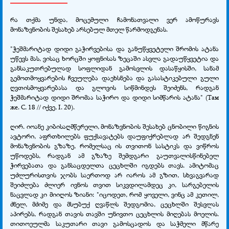
რა თქმა უნდა, მოცემული ჩამონათვალი ვერ ამოწურავს
მონაზვნობის შესახებ არსებულ მთელ წარმოდგენას.
"ჭეშმარიტად დიდი გაჭირვებისა და განუწყვეტელი შრომის ატანა
უწევს მას, ვისაც ხორცში ყოფნისას ზეცაში ასვლა გადაუწყვეტია და
განსაკუთრებულად სოფლიდან გამოსვლის დასაწყისში, სანამ
გემოთმოყვარების ჩვეულება დაეხსნება და გასასტიკებული გული
ღვთისმოყვარებასა და გლოვის სიწმინდეს შეიძენს, რადგან
ჭეშმარიტად დიდი შრომაა საჭირო და დიდი სიმწარის ატანა" (Там
же. С. 18 // იქვე, I. 20).
ღირ. იოანე კიბისაღმწერელი, მონაზვნობის შესახებ ცნობილი წიგნის
ავტორი, აფრთხილებს ფუქსავატებს დაუფიქრებლად არ შედგნენ
მონაზვნობის გზაზე, რომელსაც ის თვითონ სასტიკს და ვიწროს
უწოდებს, რადგან ამ გზაზე შემდგარი გაუთვალისწინებელ
ჭირვებათა და განსაცდელთა ცეცხლში იგდებს თავს. ამიტომაც
უძლურისთვის ჯობს საერთოდ არ იაროს ამ გზით, სხვაგვარად
შეიძლება ძლიერ ივნოს თვით სიკვდილამდეც კი, სარგებელის
ნაცვლად კი მიიღოს ზიანი: "იცოდეთ, რომ ყოველი, ვინც ამ კეთილ,
ძნელ, მძიმე და მსუბუქ ღვაწლს შედგომია, ცეცხლში შესვლას
აპირებს, რადგან თავის თავში უნივთო ცეცხლის მიღებას მოელის.
თითოეულმა საკუთარი თავი გამოსცადოს და საჭმელი მწარე