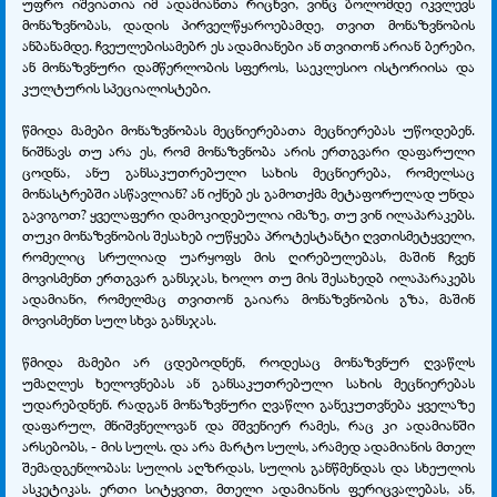
უფრო იშვიათია იმ ადამიანთა რიცხვი, ვინც ბოლომდე იკვლევს
მონაზვნობას, დადის პირველწყაროებამდე, თვით მონაზვნობის
ანბანამდე. ჩვეულებისამებრ ეს ადამიანები ან თვითონ არიან ბერები,
ან მონაზვნური დამწერლობის სფეროს, საეკლესიო ისტორიისა და
კულტურის სპეციალისტები.
წმიდა მამები მონაზვნობას მეცნიერებათა მეცნიერებას უწოდებენ.
ნიშნავს თუ არა ეს, რომ მონაზვნობა არის ერთგვარი დაფარული
ცოდნა, ანუ განსაკუთრებული სახის მეცნიერება, რომელსაც
მონასტრებში ასწავლიან? ან იქნებ ეს გამოთქმა მეტაფორულად უნდა
გავიგოთ? ყველაფერი დამოკიდებულია იმაზე, თუ ვინ ილაპარაკებს.
თუკი მონაზვნობის შესახებ იუწყება პროტესტანტი ღვთისმეტყველი,
რომელიც სრულიად უარყოფს მის ღირებულებას, მაშინ ჩვენ
მოვისმენთ ერთგვარ განსჯას, ხოლო თუ მის შესახედბ ილაპარაკებს
ადამიანი, რომელმაც თვითონ გაიარა მონაზვნობის გზა, მაშინ
მოვისმენთ სულ სხვა განსჯას.
წმიდა მამები არ ცდებოდნენ, როდესაც მონაზვნურ ღვაწლს
უმაღლეს ხელოვნებას ან განსაკუთრებული სახის მეცნიერებას
უდარებდნენ. რადგან მონაზვნური ღვაწლი განეკუთვნება ყველაზე
დაფარულ, მნიშვნელოვან და მშვენიერ რამეს, რაც კი ადამიანში
არსებობს, - მის სულს. და არა მარტო სულს, არამედ ადამიანის მთელ
შემადგენლობას: სულის აღზრდას, სულის განწმენდას და სხეულის
ასკეტიკას. ერთი სიტყვით, მთელი ადამიანის ფერიცვალებას, ან,