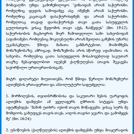
მომავალში უნდა გამოჩენილიყო: "ვინაიდან არიან საჭურისნი,
რომელნიც დედის საშოდანვე ასე იშვნენ; არიან საჭურისნი,
რომელნიც კაცთაგან დასაჭურისდნენ; და არიან საჭურისნი,
რომელთაც თავად დაისაჭურისეს თავი ცათა სასუფევლის
გულისთვის. ვისაც წვდომის თავი აქვს, ჩასწვდეს" (მთ. 19:12).
საჭურისობის მაცხოვრის მიერ ჩამოთვლილი სამი სახეობიდან
(ადამიანები, რომლებიც მოკლებულნი არიან შვილთა გაჩენის უნარს)
უკანასკნელი, წმიდა მამათა განმარტებით, მიანიშნებს
მონაზვნობაზე. ამრიგად, მონაზვნობა არის სწორედ ადამიანთა ის
სახეობა, რომლებიც ცათა სასუფევლის მოსაპოვებლად საკუთარ
თავზე ნებაყოფლობით იღებენ ქალწულებას (თავის შეკავება
საქორწილო ურთიერთობისგან).
მიტრ. ფილარეტი მიუთითებს, რომ წმიდა წერილი მონაზვნური
აღთქმების ერთადერთი და აბსოლუტური საფუძველია:
1. მორჩილების, თვითბრძნობისა და საკუთარი ნების უარყოფის
აღთქმის დამდები ამ ყველაფერს ღმრთის სიტყვას უნდა
აფუძნებდეს: "მაშინ უთხრა იესომ თავის მოწაფეებს: ვისაც სურს მე
მომდიოს, განუდგეს თავის თავს, აიღოს თავისი ჯვარი, და გამომყვეს
მე" (მთ. 16:24);
2. უბიწოების (ქალწულების) აღთქმის დამდებმა უნდა მიაყურადოს