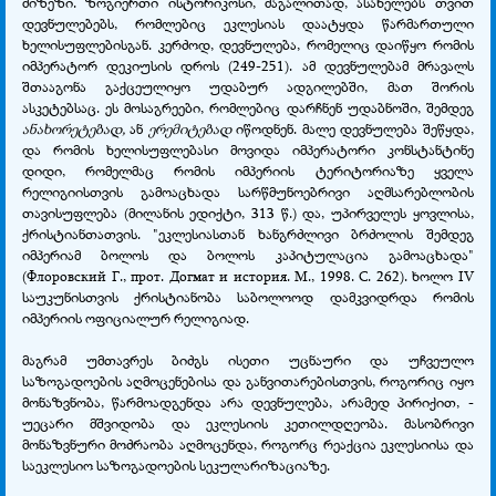
მიზეზი. ზოგიერთი ისტორიკოსი, მაგალითად, ასახელებს თვით
დევნულებებს, რომლებიც ეკლესიას დაატყდა წარმართული
ხელისუფლებისგან. კერძოდ, დევნულება, რომელიც დაიწყო რომის
იმპერატორ დეკიუსის დროს (249-251). ამ დევნულებამ მრავალს
შთააგონა გაქცეულიყო უდაბურ ადგილებში, მათ შორის
ასკეტებსაც. ეს მოსაგრეები, რომლებიც დარჩნენ უდაბნოში, შემდეგ
ანახორეტებად,
ან
ერემიტებად
იწოდნენ. მალე დევნულება შეწყდა,
და რომის ხელისუფლებასი მოვიდა იმპერატორი კონსტანტინე
დიდი, რომელმაც რომის იმპერიის ტერიტორიაზე ყველა
რელიგიისთვის გამოაცხადა სარწმუნოებრივი აღმსარებლობის
თავისუფლება (მილანის ედიქტი, 313 წ.) და, უპირველეს ყოვლისა,
ქრისტიანთათვის. "ეკლესიასთან ხანგრძლივი ბრძოლის შემდეგ
იმპერიამ ბოლოს და ბოლოს კაპიტულაცია გამოაცხადა"
(Флоровский Г., прот. Догмат и история. М., 1998. С. 262). ხოლო IV
საუკუნისთვის ქრისტიანობა საბოლოოდ დამკვიდრდა რომის
იმპერიის ოფიციალურ რელიგიად.
მაგრამ უმთავრეს ბიძგს ისეთი უცნაური და უჩვეულო
საზოგადოების აღმოცენებისა და განვითარებისთვის, როგორიც იყო
მონაზვნობა, წარმოადგენდა არა დევნულება, არამედ პირიქით, -
უეცარი მშვიდობა და ეკლესიის კეთილდღეობა. მასობრივი
მონაზვნური მოძრაობა აღმოცენდა, როგორც რეაქცია ეკლესიისა და
საეკლესიო საზოგადოების სეკულარიზაციაზე.