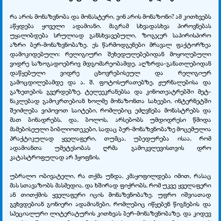
რა არის მონაზვნობა და მონასტერი, ვინ არის მონაზონი? ამ კითხვებს
აწყდება ყოველი ადამიანი. მაგრამ სხვადასხვა პიროვნებას
უყალიბდება სრულიად განსხვავებული, ზოგჯერ საპირისპირო
აზრი ბერ-მონაზვნობაზე. ეს წარმოდგენები მრავალ ფაქტორზეა
დამოკიდებული: რელიგიური შეხედულებებიდან მოყოლებული
ვიდრე საზოგადოებრივ მდგომარეობამდე, აღზრდა-განათლებიდან
დაწყებული ვიდრე ცხოვრებისეულ და რელიგიურ
გამოცდილებამდე და ა. შ. ფოტოსურათებზე, ჟურნალებისა და
გაზეთების გვერდებზე, ტელეეკრანებსა და კინოთეატრებში მეტ-
ნაკლებად გამოკრთებიან ხოლმე მონაზონთა სახეები, ინტერნეტში
შეიძლება ვიპოვოთ საიტები, რომლებიც ეძღვნება მონასტრებს და
მათ ბინადრებს, და, ბოლოს, არსებობს უმდიდრესი წმიდა
მამებისეული ბიბლიოთეკები, სადაც ბერ-მონაზვნობაზე მოცემულია
პრაქტიკულად ყველაფერი, თუმცა, უბედურება ისაა, რომ
ადამიანთა უმეტესობას ღრმა გამოკვლევისთვის დრო
კატასტროფულად არ ჰყოფნის.
უბრალო ობივატელი, რა თქმა უნდა, კმაყოფილდება იმით, რასაც
მას სთავაზობს მასმედია, და ხშირად ფიქრობს, რომ უკვე ყველაფერი
ან თითქმის ყველაფერი იცის მონაზვნობაზე. უფრო იშვიათად
გვხვდებიან გონიერი ადამიანები, რომლებიც იწყებენ წიგნების და
სპეციალური ლიტერატურის კითხვას ბერ-მონაზვნობაზე. და კიდევ