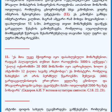
მრავალი მონასტრის ბინადრების რაოდენობა ათასობით მონაზონს
ითვლიდა), რომლებიც ცხოვრობდნენ სხვა კანონებით, ვიდრე
იმპერიის მცხოვრებთა უმეტესობა
(11).
ეს კანონები გაჩნდა
იმპერატორთა კალმით, მაგრამ ამგვარი რამ მოხდა მოგვიანებით -
დაახლოებით VI ს-ში. პირველად თვით მონაზვნებმა დაიწყეს
გარკვეული წესების გამომუშავება, რომელთაც აუცილებლად
მიიჩნევდნენ წესრიგის შესანარჩუნებლად თავიანთ სულ უფრო და
უფრო მზარდ რიგებში.
______________
11.
"ეს მთა უკვე მჭიდროდ იყო დასახლებული მონაზვნებით,
რადგან პალადიუსის თქმით მათი რაოდენობა 5000-ს აღწევდა";
"ქალაქ ოქსირინხში 20 000 მონაზონი იყო აღრიცხული, ხოლო ქ.
ანტინოში 12 ქალთა სავანე არსებობდა"; ეს მონასტერი, რომელიც
ნახსენები არ არის ბერძნულ წყაროებში, შენუთეს (466)
გარდაცვალებისთვის ერთ-ერთი ყველაზე ცნობილი და
მრავალრიცხოვანი გახდა ეგვიპტეში: მასში ითვლიდნენ 2000-ზე მეტ
ბინადარს"
(Сидоров А.И. У истоков культуры святости. С.18, 22, 23).
______________
ანტონი დიდის სახელს უკავშირდება განწესებები, რომლებიც