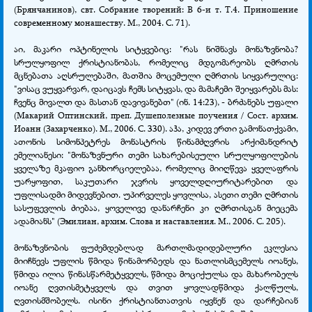
(Брянчанинов), свт. Собрание творений: В 6-и т. Т.4. Приношение
современному монашеству. М., 2004. С. 71).
აი, მაკარი ოპტინელის სიტყვებიც: "რას ნიშნავს მონაზვნობა?
სრულყოფილ ქრისტიანობას, რომელიც მდგომარეობს ღმრთის
მცნებათა აღსრულებაში, მათშია მოცემული ღმრთის სიყვარულიც:
"ვისაც ვუყვარვარ, დაიცავს ჩემს სიტყვას, და მამაჩემი შეიყვარებს მას:
ჩვენც მივალთ და მასთან დავივანებთ" (ინ. 14:23), - ბრძანებს უფალი
(Макарий Оптинский, преп. Душеполезные поучения / Сост. архим.
Иоанн (Захарченко). М., 2006. С. 330). აჰა, კიდევ ერთი გამონათქვამი,
ათონის სიმონპეტრეს მონასტრის წინამძღვრის არქიმანდრიტ
ემელიანესი: "მონაზვნური თემი სახარებისეული სრულყოფილების
ყველაზე მკაფიო განხორციელებაა, რომელიც მიიღწევა ყველაფრის
უარყოფით, საკუთარი ჯვრის ყოველდღიურიტარებით და
უფლისადმი მიდევნებით. უპირველეს ყოვლისა, ასეთი თემი ღმრთის
სასუფევლის ძიებაა, ყოველივე დანარჩენი კი ღმრთისგან მიეცემა
ადამიანს" (Эмилиан, архим. Слова и наставления. М., 2006. С. 205).
მონაზვნობის ფუძემდებლად მართლმადიდებლური ეკლესია
მიიჩნევს უფლის წმიდა წინამორბედს და ნათლისმცემელს იოანეს,
წმიდა ილია წინასწარმეტყველს, წმიდა მოციქულსა და მახარობელს
იოანე ღვთისმეტყველს და თვით ყოვლადწმიდა ქალწულს,
ღვთისმშობელს. ისინი ქრისტიანთათვის იყვნენ და დარჩებიან