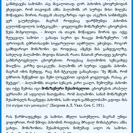
განსხვავება სამოსში. ასე, მაგალითად, ღირ. პახომის ცხოვრებიდან
ვხედავთ, რომ თავიდან ამბა პალამონს არ სურდა მისი მიღება
მოწაფეთა შორის, რადგან ახალგაზრდა იყო და ასკეზის სიმძიმეებს
ვერ გაუძლებდა, მაგრამ როდესაც დარწმუნდა პახომის
გულისწადილის სიმტკიცეში - ყოველივეში მონაზვნური ცხოვრების
წესს მიჰყოლოდა, - მიიღო ის თავის მოწაფეთა შორის და იქვე
შეუცვალა სამოსი - გახადა საერო და ჩააცვა მონაზვნური: "იმ
დროიდან, ღმრთისადმი სიყვარულით აღძრული, ეძიებდა, როგორ
გამხდარიყო მონაზონი; და როდესაც ამცნეს მას განდეგილზე,
სახელად პალამონი, მივიდა მასთან, რათა მასთან ერთადვე ეცხოვრა
განმარტოვებული ცხოვრებით. როდესაც პალამონის სენაკამდე
მიაღწია, კარზე დააკაკუნა. პალამონს არ სურდა აეყვანა პახომი,
მაგრამ იმის შემდეგ, რაც მან მტკიცედ განაცხადა: "მე მწამს, რომ
ღმრთის შეწევნით და შენი ლოცვებით ავიტან ყოველივეს, რასაც კი
მეტყვი", - პალამონმა თავისი სენაკის კარი გააღო, შემოუშვა პახომი
და იქვე შემოსა იგი
მონაზვნური შესამოსელით
. ცხოვრების არაბულ
ვერსიაში ამ ადგილას ნათქვამია, რომ პალამონი, სანამ მონაზვნურ
შესამოსელს ჩააცმევდა პახომის, სამი თვის განმავლობაში ცდიდა მას
(τό σχήμα τών μοναχών)" (Хосроев А.Л. Указ. Соч. С. 191).
რას წარმოადგენდა ეს სამოსი, ძნელი სათქმელია, მაგრამ უნდა
ვიფიქროთ, რომ წმიდა პახომიმ, როდესაც მრავალ მონასტერთა ამბა
გახდა, მონაზონთა შესამოსელის ნიმუშად აიღო ის სამოსი,