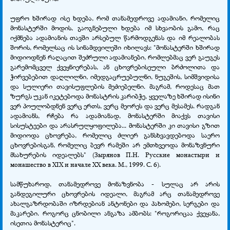
უფრო ხშირად ისე ხდება, რომ თანამედროვე ადამიანი, რომელიც
მონასტერში მოდის, გაოგნებული ხდება იმ სხვაობის გამო, რაც
იქმნება ადამიანის თავში არსებულ წარმოდგენას და იმ რეალობას
შორის, რომელსაც ის სინამდვილეში იხილავს: "მონასტერში ხშირად
მიდიოდნენ რაღაცით შეძრული ადამიანები, რომლებმაც ვერ გაუგეს
გარემომცველ ქვეყნიერებას, ან ცხოვრებისეული ბრძოლითა და
ჭირვებებით დაღლილნი, იმედგაცრუებულნი, ნუგეშის, სიმშვიდისა
და სულიერი თავისუფლების მეძიებელნი. მაგრამ, როდესაც მათ
ზურგს უკან იკეტებოდა მონასტრის კარიბჭე, ყველაზე ხშირად ისინი
ვერ პოულობდნენ ვერც ერთს, ვერც მეორეს და ვერც მესამეს. რადგან
ადამიანს, რჩება რა ადამიანად, მონასტერში მიაქვს თავისი
სისუსტეები და არასრულყოფილება... მონასტერში კი თავისი გზით
მიდიოდა ცხოვრება, რომელიც ძლიერ განსხვავდებოდა საერო
ცხოვრებისგან, რომელიც ბევრ რამეში არ ემთხვეოდა მონაზვნური
მსახურების იდეალებს" (Зырянов П.Н. Русские монастыри и
монашество в XIX и начале XX века. М., 1999. С. 6).
სამწუხაროდ, თანამედროვე მონაზვნობა - სულაც არ არის
განდეგილური ცხოვრების იდეალი, მაგრამ არც თანამედროვე
ახალგაზრდობაში იზრდებიან ანტონები და პახომები, სერგები და
მაკარები. როგორც ცნობილი ანგაზა ამბობს: "როგორიცაა ქვეყანა,
ისეთია მონასტერიც".