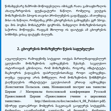
წინამდებარე ნაშრომი მოწოდებულია იმისკენ, რათა გამოაფხიზლოს
ახალგაზრდობის ფუქსავატური ნაწილი, რომელიც ელტვის
მონაზვნობაში ჰპოვოს თავისი პრობლემების გადაწყვეტა, ან თუნდაც
მისი ის ნაწილი, რომელმაც ერში ცხოვრებისას გამოყენება ვერ ჰპოვა,
და მის პოვნას მონასტერში ფიქრობს. ნამდვილი მონაზვნობისთვის
საჭიროა მოწოდება. რადგან მხოლოდ ის დაიტევს ამ ცხოვრების
სიმძიმეს, ვისაც დატევნა ძალუძს.
2. ცხოვრების მონაზვნური წესის საფუძვლები
აუცილებელია რამოდენიმე სიტყვით ითქვას მართლმადიდებლურ
ეკლესიაში მონაზვნობის აღმოცენების შესახებ. საეკლესიო
ისტორიიდან ცნობილია, რომ მონაზვნობა, როგორც ინსტიტუტი,
მაცხოვრის ქადაგების დასრულებისთანავე როდი აღმოცენდა,
თუმცა უდავოდ არის მიჩნეული, რომ მონაზვნობის წინმსწრები
ქალწულების ინსტიტუტი ეკლესიასთან ერთად აღმოცენდა
(Константин Польсков, свящ. Монашеский постриг как таинство
Церкви // Материалы богословской конференции Русской
Православной Церкви «Православное учение о церковных
таинствах». http://theolcom.ru/doc/sacradoc/4_08_Polskov.pdf).
სწორედ ღვთაებრივი მოძღვრის ბაგეთაგან გაიჟღერეს სიტყვებმა,
რომლებიც გვაუწყებდნენ ეკლესიაში იმ მოვლენას, რომელიც