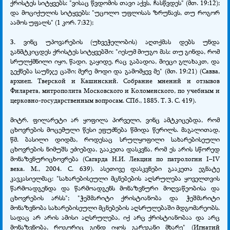
ქრისტეს სიტყვებს: "ვისაც წვდომის თავი აქვს, ჩასწვდეს" (მთ. 19:12);
და მოციქულის სიტყვებს: "უცოლო უფლისას ზრუნავს, თუ როგორ
აამოს უფალს" (1 კორ. 7:32);
3. ვინც უპოვარების (უხვეჭელობის) აღთქმას დებს უნდა
განმტკიცდეს ქრისტეს სიტყვებში: "იესუმ მიუგო მას: თუ გინდა, რომ
სრულქმნილი იყო, წადი, გაყიდე, რაც გაბადია, მიეცი გლახაკთ, და
გექნება საუნჯე ცაში; მერე მოდი და გამომყევ მე" (მთ. 19:21) (Савва,
архиеп. Тверской и Кашинский. Собрание мнений и отзывов
Филарета, митрополита Московского и Коломенского, по учебным и
церковно-государственным вопросам. СПб., 1885. Т. 3. С. 419).
მიტრ. ფილარეტი არ ყოფილა პირველი, ვინც ამტკიცებდა, რომ
ცხოვრების მოცემული წესი ეფუძნება წმიდა წერილს. მაგალითად,
წმ. ბასილი დიდმა, როდესაც სრულყოფილი სახარებისეული
ცხოვრების ნიმუშს ეძიებდა, გააკეთა დასკვნა, რომ ეს არის სწორედ
მონაზვნურიცხოვრება (Сагарда Н.И. Лекции по патрологии I–IV
века. М., 2004. С. 639). ასეთივე დასკვნები გააკეთა ეგნატე
კავკასიელმაც: "სახარებისეული მცნებების აღსრულება ყოველთვის
წარმოადგენდა და წარმოადგენს მონაზვნური მოღვაწეობისა და
ცხოვრების არსს"; "ჭეშმარიტი ქრისტიანობა და ჭეშმარიტი
მონაზვნობა სახარებისეული მცნებების აღსრულებაში მდგომარეობს.
სადაც არ არის ამისი აღსრულება, იქ არც ქრისტიანობაა და არც
მონაზვნობა, როგორიც გინდ იყოს გარეგანი მხარე" (Игнатий