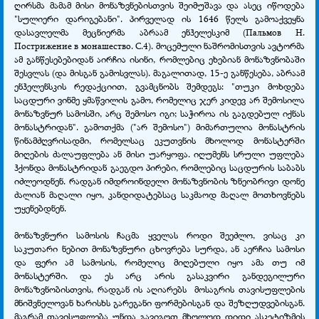
ღირსმა მამამ მისი მონაზვნებისთვის შეიმუშავა და ასეც იწოდება
"სულიერი დარიგებანი". პირველად ის 1646 წელს გამოაქვეყნა
დასავლელმა მეცნიერმა აბრაამ ენჰელესკიმ (Пальмов Н.
Пострижение в монашество. С.4). მოცემული ნაშრომისთვის ავტორმა
ამ განწესებებიდან აირჩია ისინი, რომლებიც ეხებიან მონაზვნობაში
შესვლას (და მისგან გამოსვლას). მაგალითად, 15-ე განწესება, აბრაამ
ენჰელენსკის რედაქციით, გვამცნობს შემდეგს: "თუკი მოხდება
საცდური ვინმე ყმაწვილის გამო, რომელიც ჯერ კიდევ არ შემოსილა
მონაზვნურ სამოსში, არც შემოსო იგი; საჭიროა ის გაგდებულ იქნას
მონასტრიდან". გამოთქმა ("არ შემოსო") მიმართულია მონასტრის
წინამძღვრისადმი, რომელსაც ეკუთვნის მხოლოდ მონასტერში
მიღების ძალაუფლება ან მისი უარყოფა. იღუმენს სრული უფლება
ჰქონდა მონასტრიდან გაეგდო პირები, რომლებიც საცდურის საბაბს
იძლეოდნენ. რადგან იმდროინდელი მონაზვნობის ზნეობრივი დონე
ძალიან მაღალი იყო, კანდიდატებსაც საკმაოდ მაღალ მოთხოვნებს
უყენებდნენ.
მონაზვნური სამოსის ჩაცმა ყველას როდი შეეძლო, ვისაც კი
საკუთარი ნებით მონაზვნური ცხოვრება სურდა, ან აერჩია სამოსი
და ფერი ამ სამოსის, რომელიც მიღებული იყო ამა თუ იმ
მონასტერში. და ეს არც არის გასაკვირი განდეგილური
მონაზვნობისთვის, რადგან ის აღიარებს მოსაგრის თავისუფლების
მნიშვნელოვან ხარისხს გარეგანი ფორმებისგან და შეზღუდვებისგან.
მაგრამ თავისუფლება უნდა გავიგოთ მხოლოდ დიდი ასკეტიზმის