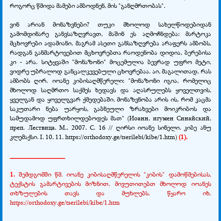
როგორც წმიდა მამები ამბოდნენ, მის "განღმრთობას".
ვინ არიან მონაზვნები? თუკი მხოლოდ სახელწოდებიდან
გამომდინარე განვსაზღვრავთ, მაშინ ეს აღმოჩნდება: მარტოკა
მცხოვრები ადამიანი. მაგრამ ასეთი განსაზღვრება არაფერს ამბობს,
რადგან განმარტოვებით მცხოვრებთა რაოდენობა დიდია, ბერებისა
კი - არა. სიტყვაში "მონაზონი" მოცემულია ბევრად უფრო მეტი,
ვიდრე უბრალოდ განცალკევებული ცხოვრებაა. აი, მაგალითად, რას
ამბობს ღირ. იოანე კიბისაღმწერელი: "მონაზონი იგია, რომელიც
მხოლოდ საღმრთო საქმეს ხედავს და აღასრულებს ყოველთვის,
ყველგან და ყოველგვარ ქმედებაში. მონაზვნობა არის ის, რომ კაცმა
საკუთარი ნება უარყოს, გაბნეული ზრახვები მოიკრიბოს და
სამუდამოდ უფრთხილდებოდეს მათ" (Иоанн, игумен Синайский,
преп. Лествица. М., 2007. С. 16 // ღირსი იოანე სინელი. კიბე ანუ
კლემაქსი. I. 10, 11. https://orthodoxy.ge/tserilebi/kibe/1.htm)
(1).
________________
1.
შემდგომში წმ. იოანე კიბისაღმწერელის "კიბის" დამოწმებისას,
ტექსტის გამარტივების მიზნით, მივუთითებთ მხოლოდ იოანეს
თხზულების თავს და მუხლებს. წყარო იხ.
https://orthodoxy.ge/tserilebi/kibe/1.htm
________________