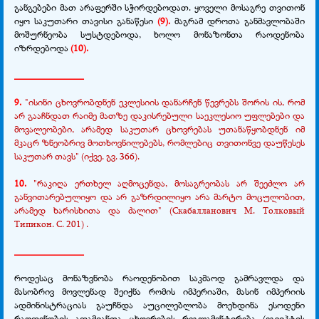
განგებები მათ არაფერში სჭირდებოდათ. ყოველი მოსაგრე თვითონ
იყო საკუთარი თავისი განაწესი
(9).
მაგრამ დროთა განმავლობაში
მოშურნეობა სუსტდებოდა, ხოლო მონაზონთა რაოდენობა
იზრდებოდა
(10).
______________
9.
"ისინი ცხოვრობდნენ ეკლესიის დანარჩენ წევრებს შორის ის, რომ
არ გააჩნდათ რაიმე მათზე დაკისრებული საეკლესიო უფლებები და
მოვალეობები, არამედ საკუთარ ცხოვრებას უთანაწყობდნენ იმ
მკაცრ ზნეობრივ მოთხოვნილებებს, რომლებიც თვითონვე დაუწესეს
საკუთარ თავს" (იქვე. გვ. 366).
10.
"რაკიღა ერთხელ აღმოცენდა, მოსაგრეობას არ შეეძლო არ
განვითარებულიყო და არ გაზრდილიყო არა მარტო მოცულობით,
არამედ ხარისხითა და ძალით" (Скабалланович М. Толковый
Типикон. С. 201) .
______________
როდესაც მონაზვნობა რაოდენობით საკმაოდ გამრავლდა და
მასობრივ მოვლენად შეიქნა რომის იმპერიაში, მასინ იმპერიის
ადმინისტრაციას გაუჩნდა აუცილებლობა მოეხდინა ესოდენი
რაოდენობის ადამიანთა ცხოვრების რეგლამენტირება (ეგვიპტის