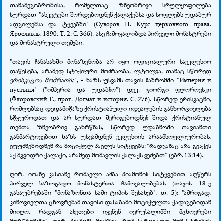
თანამეგობრობისა, რომელთაც ზნეობრივი სრულყოფილება
სურდათ. "ასკეტები შორდებოდნენ ქალაქებსა და სოფლებს უდაბურ
ადგილებსა და ტყეებში" (Суворов Н. Курс церковного права.
Ярославль, 1890. Т. 2. С. 366). ასე ჩამოყალიბდა პირველი მონასტრები
და მონასტრული თემები.
"თავის ჩანასახში მონაზვნობა არ იყო ოფიციალური საეკლესიო
დაწესება, არამედ სტიქიური მოძრაობა, ლტოლვა, თანაც სწორედ
ერისკაცთა მოძრაობა
", - ხაზს უსვამს თავის ნაშრომში "Империя и
пустыня" ("იმპერია და უდაბნო") დეკ. გიორგი ფლოროვსკი
(Флоровский Г., прот. Догмат и история. С. 276). სწორედ ერისკაცნი,
რომლებსაც დედამიწაზე ქრისტიანული იდეალების განხორციელება
სწყუროდათ და არ სურდათ შერიგებოდნენ შიდა ქრისტიანულ
თემთა ზნეობრივ გახრწნას, სწორედ უდაბნოში თავიანთი
განმარტოვებით ხაზს უსვამდნენ ეკლესიის არაამსოფლიურობას,
ეფუძნებოდნენ რა მოციქულ პავლეს სიტყვებს: "რადგანაც არა გვაქვს
აქ მკვიდრი ქალაქი, არამედ მომავლის ქალაქს ვეძებთ" (ებრ. 13:14).
ღირ. იოანე კასიანე რომაელი ამბა პიამონის სიტყვებით აღწერს
პირველ საზოგადო მონასტერთა ჩამოყალიბებას (თავის 18-ე
გასაუბრებაში "მონაზონთა სამი ტიპის შესახებ", თ. 5): "ამრიგად,
კინოვიელთა ცხოვრებამ თავისი დასაბამი მოციქულთა ქადაგებიდან
მიიღო. რადგან ასეთები იყვნენ იერუსალიმში მცხოვრები
მორწმუნენი". ღირ. პიამონს მიაჩნია, რომ საზოგადო მონასტრების