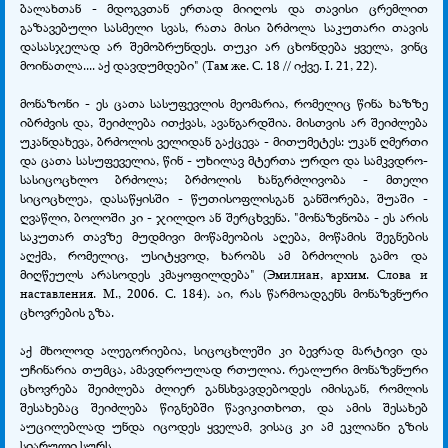
ბალახთან - მდოგვთან ერთად მიიღოს და თავისი ცრემლით
გაზავებული სასმელი სვას, რათა მისი ბრძოლა საკუთარი თავის
დასასჯელად არ შემობრუნდეს. თუკი არ ცხონდება ყველა, ვინც
მოინათლა.... აქ დავდუმდები" (Там же. С. 18 // იქვე. I. 21, 22).
მონაზონი - ეს ცათა სასუფევლის მეომარია, რომელიც წინა ხაზზე
იბრძვის და, შეიძლება ითქვას, ავანგარდშია. მისთვის არ შეიძლება
უკანდახევა, ბრძოლის ველიდან გაქცევა - მითუმეტეს: უკან ღმერთი
და ცათა სასუფეველია, წინ - უხილავ მტერთა ურდო და სამკვდრო-
სასიცოცხლო ბრძოლა; ბრძოლის ხანგრძლივობა - მთელი
სიცოცხლეა, დასაწყისში - წუთისოფლისგან განშორება, შუაში -
ღვაწლი, ბოლოში კი - ჯილდო ან შერცხვენა. "მონაზვნობა - ეს არის
საკუთარ თავზე მუდმივი მოწამეობის აღება, მოწამის შეგნების
აღქმა, რომელიც, უსიტყვოდ, ხარობს ამ ბრძოლის გამო და
მიღწეულს არასოდეს კმაყოფილდება" (Эмилиан, архим. Слова и
наставления. М., 2006. С. 184). აი, რას წარმოადგენს მონაზვნური
ცხოვრების გზა.
აქ მხოლოდ ალეგორიებია, სიცოცხლეში კი ბევრად მარტივი და
უჩინარია თუმცა, ამავდროულად რთულია. რეალური მონაზვნური
ცხოვრება შეიძლება ძლიერ განსხვავდებოდეს იმისგან, რომლის
შესახებაც შეიძლება წიგნებში წავიკითხოთ, და ამის შესახებ
აუცილებლად უნდა იცოდეს ყველამ, ვისაც კი ამ ეკლიანი გზის
სიარული სურს.