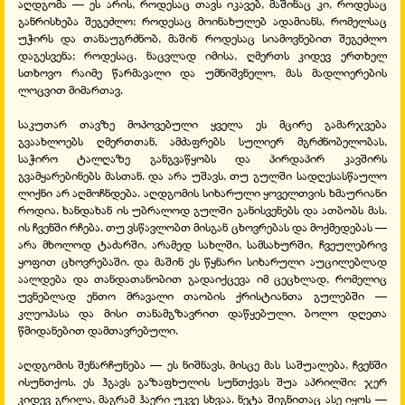
აღდგომა — ეს არის, როდესაც თავს იკავებ, მაშინაც კი, როდესაც
განრისხება შეგეძლო; როდესაც მოინახულებ ადამიანს, რომელსაც
უჭირს და თანაუგრძნობ, მაშინ როდესაც სიამოვნებით შეგეძლო
დაგესვენა; როდესაც, ნაცვლად იმისა, ღმერთს კიდევ ერთხელ
სთხოვო რაიმე წარმავალი და უმნიშვნელო, მას მადლიერების
ლოცვით მიმართავ.
საკუთარ თავზე მოპოვებული ყველა ეს მცირე გამარჯვება
გვაახლოებს ღმერთთან, ამძაფრებს სულიერ მგრძნობელობას,
საჭირო ტალღაზე განგვაწყობს და პირდაპირ კავშირს
გვამყარებინებს მასთან. და არა უშავს, თუ გულში სადღესასწაულო
ლიქნი არ აღმოჩნდება. აღდგომის სიხარული ყოველთვის ხმაურიანი
როდია. ხანდახან ის უბრალოდ გულში განისვენებს და ათბობს მას.
ის ჩვენში რჩება, თუ ვსწავლობთ მისგან ცხოვრებას და მოქმედებას —
არა მხოლოდ ტაძარში, არამედ სახლში, სამსახურში, ჩვეულებრივ
ყოფით ცხოვრებაში. და მაშინ ეს წყნარი სიხარული აუცილებლად
აალდება და თანდათანობით გადაიქცევა იმ ცეცხლად, რომელიც
უვნებლად ენთო მრავალი თაობის ქრისტიანთა გულებში —
კლეოპასა და მისი თანამგზავრით დაწყებული, ბოლო დღეთა
წმიდანებით დამთავრებული.
აღდგომის შენარჩუნება — ეს ნიშნავს, მისცე მას საშუალება, ჩვენში
ისუნთქოს. ეს ჰგავს გაზაფხულის სუნთქვას შუა აპრილში: ჯერ
კიდევ გრილა, მაგრამ ჰაერი უკვე სხვაა. ნეტა შიგნითაც ასე იყოს —