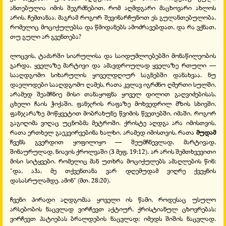
ანთებულია იმის შეგრძნებით, რომ აღმდგარი მაცხოვარი ახლოს
არის, ჩემთანაა. მაგრამ როგორ შევინარჩუნოთ ეს გულანთებულობა,
რომელიც მოციქულებსა და წმიდანებს ამოძრავებდათ, და რა ვქნათ,
თუ გული არ გვენთება?
ლოცვის, ტაძარში სიარულისა და საიდუმლოებებში მონაწილეობის
გარდა, ყველაზე მარტივი და ამავდროულად ყველაზე რთული —
სააღდგომო სიხარულის ყოველდღიურ საგნებში დანახვაა. ნუ
დაელოდები სააღდგომო ღამეს, რათა კვლავ იგრძნო ღმერთი სულში,
არამედ შეამჩნიე მისი თანაყოფნა ყოველ დილით გაღვიძებისას,
ცხელი ჩაის ჭიქაში, ფანჯრის რაფაზე მოხვედრილ მზის სხივში,
ფანჯარაზე მოწყვეტით მობრახუნე წვიმის წვეთებში, იმაში, როგორ
გაგიღიმა ვიღაც უცნობმა მეტროში. ქრისტე აღდგა არა იმისთვის,
რათა ერთხელ გაეკვირვებინა ხალხი, არამედ იმისთვის, რათა
მუდამ
ჩვენს გვერდით ყოფილიყო — შეუმჩნევლად, მარტივად,
შინაურულად, ნიავის ქროლვაში (3 მეფ. 19:12). არ არის შემთხვევითი
მისი სიტყვები, რომელიც მან უთხრა მოციქულებს ამაღლების წინ:
"და, აჰა, მე თქვენთანა ვარ დღემუდამ ვიღრე ქვეყნის
დასასრულამდე. ამინ" (მთ. 28:20).
ჩვენი პირადი აღდგომაა ყოველი ის წამი, როდესაც უსულო
არსებობის ნაცვლად ვირჩევთ აქტიურ, ქრისტიანულ ცხოვრებას;
ვირჩევთ პატიებას ბრალდების ნაცვლად; იმედს შიშის ნაცვლად.