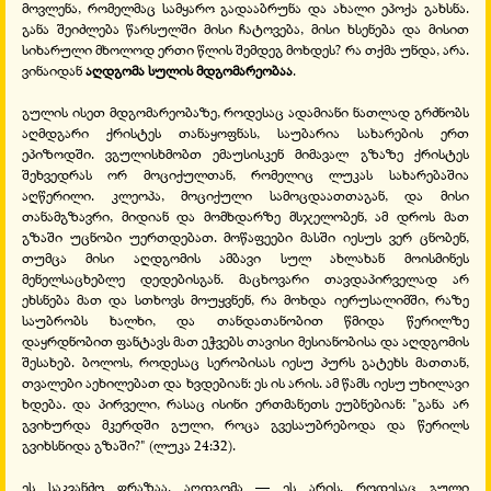
მოვლენა, რომელმაც სამყარო გადააბრუნა და ახალი ეპოქა გახსნა.
განა შეიძლება წარსულში მისი ჩატოვება, მისი ხსენება და მისით
სიხარული მხოლოდ ერთი წლის შემდეგ მოხდეს? რა თქმა უნდა, არა.
ვინაიდან
აღდგომა სულის მდგომარეობაა
.
გულის ისეთ მდგომარეობაზე, როდესაც ადამიანი ნათლად გრძნობს
აღმდგარი ქრისტეს თანაყოფნას, საუბარია სახარების ერთ
ეპიზოდში. ვგულისხმობთ ემაუსისკენ მიმავალ გზაზე ქრისტეს
შეხვედრას ორ მოციქულთან, რომელიც ლუკას სახარებაშია
აღწერილი. კლეოპა, მოციქული სამოცდაათთაგან, და მისი
თანამგზავრი, მიდიან და მომხდარზე მსჯელობენ, ამ დროს მათ
გზაში უცნობი უერთდებათ. მოწაფეები მასში იესუს ვერ ცნობენ,
თუმცა მისი აღდგომის ამბავი სულ ახლახან მოისმინეს
მენელსაცხებლე დედებისგან. მაცხოვარი თავდაპირველად არ
ეხსნება მათ და სთხოვს მოუყვნენ, რა მოხდა იერუსალიმში, რაზე
საუბრობს ხალხი, და თანდათანობით წმიდა წერილზე
დაყრდნობით ფანტავს მათ ეჭვებს თავისი მესიანობისა და აღდგომის
შესახებ. ბოლოს, როდესაც სერობისას იესუ პურს გატეხს მათთან,
თვალები აეხილებათ და ხვდებიან: ეს ის არის. ამ წამს იესუ უხილავი
ხდება. და პირველი, რასაც ისინი ერთმანეთს ეუბნებიან: "განა არ
გვიხურდა მკერდში გული, როცა გვესაუბრებოდა და წერილს
გვიხსნიდა გზაში?" (ლუკა 24:32).
ეს საკვანძო ფრაზაა. აღდგომა — ეს არის, როდესაც გული