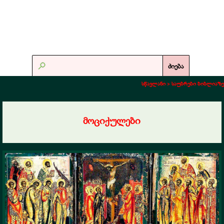
ძიება
სწავლანი >
საუბრები ბიბლიაზე
მოციქულები