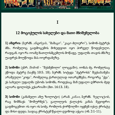
I
12 მოციქულის სახელები და მათი მნიშვნელობა
1) ანდრია
(ბერძნ.
ანდრეას,
"მამაცი", "კაცი ძლიერი"), სიმონ-პეტრეს
ძმა, რომელიც გადმოცემის მიხედვით იყო პირველ წოდებული,
რადგან, იყო რა იოანე ნათლისმცემლის მოწაფე, უფალმა თავის ძმაზე
უადრეს მოუწოდა მას იოერდანეზე.
2) სიმონი
(ებრ.
შიმონ
- "შესმენილი" ლოცვაში), იონას ძე, რომელსაც
ეწოდა პეტრე (საქმე 10:5, 18). ბერძნ. სიტყვა "პეტროსს" შეესაბამება
არამეული "კიფა", რომელიც ქართულად ითარგმნება, როგორც "ქვა".
ეს სახელი უფალმა უბოძა სიმონს, როდესაც მან უფალი ღმრთის ძედ
აღიარა ფილიპეს კესარიაში (მთ. 16:13, 18).
3) სიმონი
(კანანელი ანუ ზილოტი) (არამ.
კანაი,
ბერძნ.
ზელოტოს,
რაც ნიშნავს "მოშურნეს"), გალილეის ქალაქის კანას მკვიდრი;
გადმოცემით ის იყო ის სიძე, რომლის ქორწილში იყვნენ იესუ ქრისტე
და მისი დედა, სადაც ქრისტემ წყალი ღვინოდ აქცია (ინ. 2:1-11).