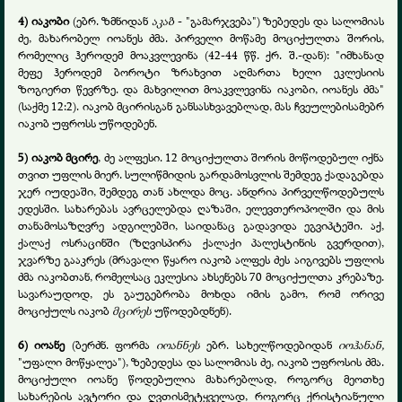
4) იაკობი
(ებრ. ზმნიდან
აკაბ
- "გამარჯვება") ზებედეს და სალომიას
ძე, მახარობელ იოანეს ძმა. პირველი მოწამე მოციქულთა შორის,
რომელიც ჰეროდემ მოაკვლევინა (42-44 წწ. ქრ. შ.-დან): "იმხანად
მეფე ჰეროდემ ბოროტი ზრახვით აღმართა ხელი ეკლესიის
ზოგიერთ წევრზე. და მახვილით მოაკვლევინა იაკობი, იოანეს ძმა"
(საქმე 12:2). იაკობ მცირისგან განსასხვავებლად, მას ჩვეულებისამებრ
იაკობ უფროსს უწოდებენ.
5) იაკობ მცირე
, ძე ალფესი. 12 მოციქულთა შორის მოწოდებულ იქნა
თვით უფლის მიერ. სულიწმიდის გარდამოსვლის შემდეგ ქადაგებდა
ჯერ იუდეაში, შემდეგ თან ახლდა მოც. ანდრია პირველწოდებულს
ედესში. სახარებას ავრცელებდა ღაზაში, ელევთეროპოლში და მის
თანამოსაზღვრე ადგილებში, საიდანაც გადავიდა ეგვიპტეში. აქ,
ქალაქ ოსრაცინში (ზღვისპირა ქალაქი პალესტინის გვერდით),
ჯვარზე გააკრეს (მრავალი წყარო იაკობ ალფეს ძეს აიგივებს უფლის
ძმა იაკობთან, რომელსაც ეკლესია ახსენებს 70 მოციქულთა კრებაზე.
სავარაუდოდ, ეს გაუგებრობა მოხდა იმის გამო, რომ ორივე
მოციქულს იაკობ
მცირეს
უწოდებდნენ).
6) იოანე
(ბერძნ. ფორმა
იოანნეს
ებრ. სახელწოდებიდან
იოჰანან,
"უფალი მოწყალეა"), ზებედესა და სალომიას ძე, იაკობ უფროსის ძმა.
მოციქული იოანე წოდებულია მახარებლად, როგორც მეოთხე
სახარების ავტორი და ღვთისმეტყველად, როგორც ქრისტიანული