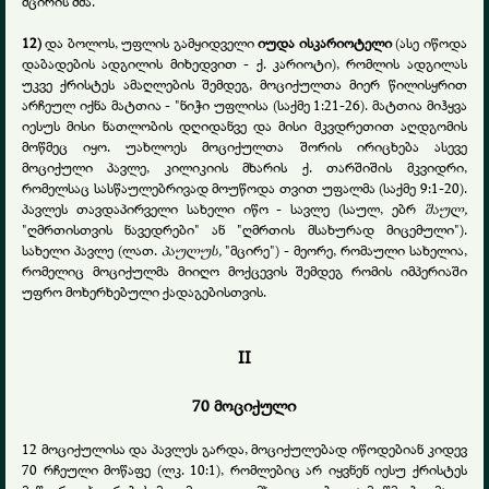
მცირის ძმა.
12)
და ბოლოს, უფლის გამყიდველი
იუდა ისკარიოტელი
(ასე იწოდა
დაბადების ადგილის მიხედვით - ქ. კარიოტი), რომლის ადგილას
უკვე ქრისტეს ამაღლების შემდეგ, მოციქულთა მიერ წილისყრით
არჩეულ იქნა მატთია - "ნიჭი უფლისა (საქმე 1:21-26). მატთია მიჰყვა
იესუს მისი ნათლობის დღიდანვე და მისი მკვდრეთით აღდგომის
მოწმეც იყო. უახლოეს მოციქულთა შორის ირიცხება ასევე
მოციქული პავლე, კილიკიის მხარის ქ. თარშიშის მკვიდრი,
რომელსაც სასწაულებრივად მოუწოდა თვით უფალმა (საქმე 9:1-20).
პავლეს თავდაპირველი სახელი იწო - სავლე (საულ, ებრ
შაულ,
"ღმრთისთვის ნავედრები" ან "ღმრთის მსახურად მიცემული").
სახელი პავლე (ლათ.
პაულუს,
"მცირე") - მეორე, რომაული სახელია,
რომელიც მოციქულმა მიიღო მოქცევის შემდეგ რომის იმპერიაში
უფრო მოხერხებული ქადაგებისთვის.
II
70 მოციქული
12 მოციქულისა და პავლეს გარდა, მოციქულებად იწოდებიან კიდევ
70 რჩეული მოწაფე (ლკ. 10:1), რომლებიც არ იყვნენ იესუ ქრისტეს