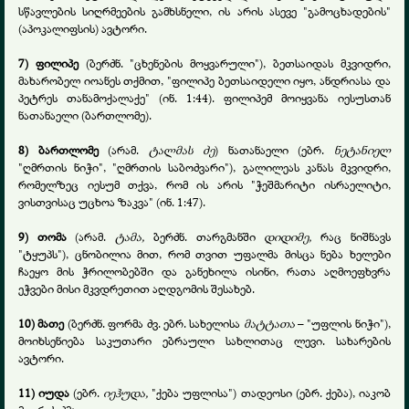
სწავლების სიღრმეების გამხსნელი, ის არის ასევე "გამოცხადების"
(აპოკალიფსის) ავტორი.
7) ფილიპე
(ბერძნ. "ცხენების მოყვარული"), ბეთსაიდას მკვიდრი,
მახარობელ იოანეს თქმით, "ფილიპე ბეთსაიდელი იყო, ანდრიასა და
პეტრეს თანამოქალაქე" (ინ. 1:44). ფილიპემ მოიყვანა იესუსთან
ნათანაელი (ბართლომე).
8) ბართლომე
(არამ.
ტალმას ძე
) ნათანაელი (ებრ.
ნეტანიელ
"ღმრთის ნიჭი", "ღმრთის საბოძვარი"), გალილეას კანას მკვიდრი,
რომელზეც იესუმ თქვა, რომ ის არის "ჭეშმარიტი ისრაელიტი,
ვისთვისაც უცხოა ზაკვა" (ინ. 1:47).
9) თომა
(არამ.
ტამა,
ბერძნ. თარგმანში
დიდიმე,
რაც ნიშნავს
"ტყუპს"), ცნობილია მით, რომ თვით უფალმა მისცა ნება ხელები
ჩაეყო მის ჭრილობებში და განეხილა ისინი, რათა აღმოეფხვრა
ეჭვები მისი მკვდრეთით აღდგომის შესახებ.
10) მათე
(ბერძნ. ფორმა ძვ. ებრ. სახელისა
მატტათა
– "უფლის ნიჭი"),
მოიხსენიება საკუთარი ებრაული სახლითაც ლევი. სახარების
ავტორი.
11) იუდა
(ებრ.
იეჰუდა,
"ქება უფლისა") თადეოსი (ებრ. ქება), იაკობ