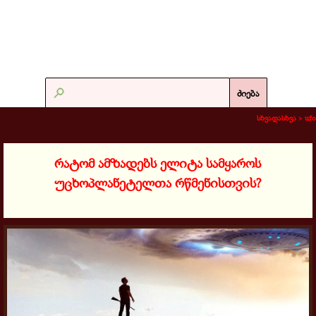
ძიება
სხვადასხვა >
ufo
რატომ ამზადებს ელიტა სამყაროს
უცხოპლანეტელთა რწმენისთვის?