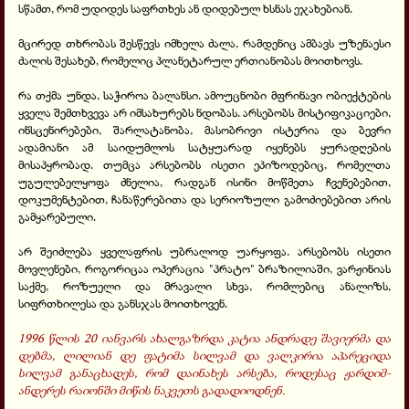
სწამთ, რომ უდიდეს საფრთხეს ან დიდებულ ხსნას ეჯახებიან.
მცირედ თხრობას შესწევს იმხელა ძალა, რამდენიც ამბავს უზენაესი
ძალის შესახებ, რომელიც პლანეტარულ ერთიანობას მოითხოვს.
რა თქმა უნდა, საჭიროა ბალანსი. ამოუცნობი მფრინავი ობიექტების
ყველა შემთხვევა არ იმსახურებს ნდობას. არსებობს მისტიფიკაციები,
ინსცენირებები, შარლატანობა, მასობრივი ისტერია და ბევრი
ადამიანი ამ საიდუმლოს სატყუარად იყენებს ყურადღების
მისაპყრობად. თუმცა არსებობს ისეთი ეპიზოდებიც, რომელთა
უგულებელყოფა ძნელია, რადგან ისინი მოწმეთა ჩვენებებით,
დოკუმენტებით, ჩანაწერებითა და სერიოზული გამოძიებებით არის
გამყარებული.
არ შეიძლება ყველაფრის უბრალოდ უარყოფა. არსებობს ისეთი
მოვლენები, როგორიცაა ოპერაცია "პრატო" ბრაზილიაში, ვარჟინიას
საქმე, როზუელი და მრავალი სხვა, რომლებიც ანალიზს,
სიფრთხილესა და განსჯას მოითხოვენ.
1996 წლის 20 იანვარს ახალგაზრდა კატია ანდრადე შავიერმა და
დებმა, ლილიან დე ფატიმა სილვამ და ვალკირია აპარეციდა
სილვამ განაცხადეს, რომ დაინახეს არსება, როდესაც ჟარდიმ-
ანდერეს რაიონში მიწის ნაკვეთს
გადადიოდნენ.