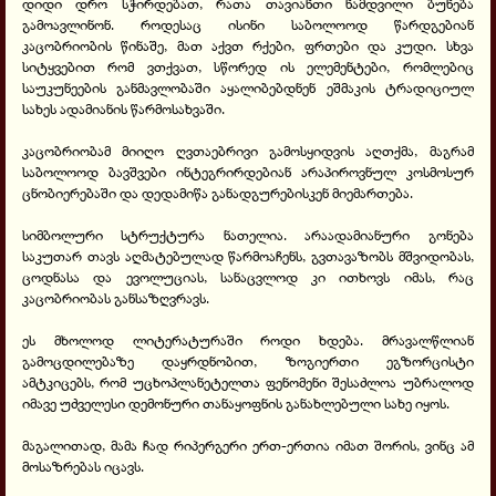
დიდი დრო სჭირდებათ, რათა თავიანთი ნამდვილი ბუნება
გამოავლინონ. როდესაც ისინი საბოლოოდ წარდგებიან
კაცობრიობის წინაშე, მათ აქვთ რქები, ფრთები და კუდი. სხვა
სიტყვებით რომ ვთქვათ, სწორედ ის ელემენტები, რომლებიც
საუკუნეების განმავლობაში აყალიბებდნენ ეშმაკის ტრადიციულ
სახეს ადამიანის წარმოსახვაში.
კაცობრიობამ მიიღო ღვთაებრივი გამოსყიდვის აღთქმა, მაგრამ
საბოლოოდ ბავშვები ინტეგრირდებიან არაპიროვნულ კოსმოსურ
ცნობიერებაში და დედამიწა განადგურებისკენ მიემართება.
სიმბოლური სტრუქტურა ნათელია. არაადამიანური გონება
საკუთარ თავს აღმატებულად წარმოაჩენს, გვთავაზობს მშვიდობას,
ცოდნასა და ევოლუციას, სანაცვლოდ კი ითხოვს იმას, რაც
კაცობრიობას განსაზღვრავს.
ეს მხოლოდ ლიტერატურაში როდი ხდება. მრავალწლიან
გამოცდილებაზე დაყრდნობით, ზოგიერთი ეგზორცისტი
ამტკიცებს, რომ უცხოპლანეტელთა ფენომენი შესაძლოა უბრალოდ
იმავე უძველესი დემონური თანაყოფნის განახლებული სახე იყოს.
მაგალითად, მამა ჩად რიპერგერი ერთ-ერთია იმათ შორის, ვინც ამ
მოსაზრებას იცავს.