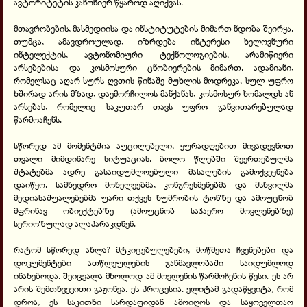
ავტორიტეტის კანონიერ წყაროდ აღიქვას.
მთავრობების, მასმედიისა და ინსტიტუტების მიმართ ნდობა შეირყა.
თუმცა, ამავდროულად, იზრდება ინტერესი ხელოვნური
ინტელექტის, ავტონომიური ტექნოლოგიების, არამიწიერი
არსებებისა და კოსმოსური ცნობიერების მიმართ. ადამიანი,
რომელსაც აღარ სურს ღვთის წინაშე მუხლის მოდრეკა, სულ უფრო
ხშირად არის მზად, დაემორჩილოს მანქანას, კოსმოსურ ხომალდს ან
არსებას, რომელიც საკუთარ თავს უფრო განვითარებულად
წარმოაჩენს.
სწორედ ამ მომენტშია აუცილებელი, ყურადღებით მივადევნოთ
თვალი მიმდინარე სიტუაციას. ბოლო წლებში შეერთებულმა
შტატებმა ადრე გასაიდუმლოებული მასალების გამოქვეყნება
დაიწყო. სამხედრო მოხელეებმა, კონგრესმენებმა და მსხვილმა
მედიასაშუალებებმა უარი თქვეს ხუმრობის ტონზე და ამოუცნობ
მფრინავ ობიექტებზე (ამოუცნობ საჰაერო მოვლენებზე)
სერიოზულად ალაპარაკდნენ.
რატომ სწორედ ახლა? მტკიცებულებები, მოწმეთა ჩვენებები და
დოკუმენტები ათწლეულების განმავლობაში საიდუმლოდ
ინახებოდა. შეიცვალა მხოლოდ ამ მოვლენის წარმოჩენის წესი. ეს არ
არის შემთხვევითი გაჟონვა. ეს პროცესია. ელიტამ გადაწყვიტა, რომ
დროა, ეს საკითხი სარდაფიდან ამოიღოს და საყოველთაო