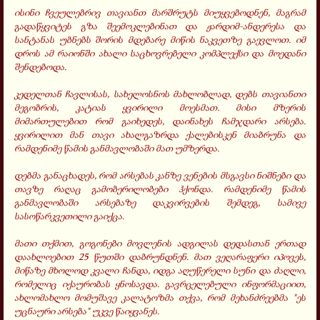
ისინი ჩვეულებრივ თავიანთ მარშრუტს მი
უ
ყვებოდნენ, მაგრამ
გადაწყვიტეს გზა შეემოკლებინათ და ჟარდიმ-ანდერესა და
სანტანას უბნებს შორის მდებარე მიწის ნაკვეთზე გაევლოთ. იმ
დროს ამ რაიონში ახალი საცხოვრებელი კომპლექსი და მოედანი
შენდებოდა.
კედელთან ჩავლისას, სახელოსნოს მახლობლად, დებს
თავიანთი
მეგობრის, კატიას ყვირილი მოესმათ. მისი მზერის
მიმართულებით რომ გაიხედეს, დაინახეს
ჩამჯდარი არსება.
ყვირილით მან თავი ახალგაზრდა ქალებისკენ მიაბრუნა და
რამდენიმე წამის განმავლობაში მათ
უმზერდა.
დებმა
განაცხადეს,
რომ არსებას კანზე ვენების მსგავსი ნიშნები და
თავზე რაღაც გამობერილობები ჰქონდა. რამდენიმე წამის
განმავლობაში არსებაზე დაკვირვების შემდეგ, სამივე
სასოწარკვეთილ
ი
გაიქცა.
მათი თქმით, გოგონები მოვლენის ადგილას დედასთან ერთად
დაახლოებით 25 წუთში დაბრუნდნენ. მათ ვეღარაფერი იპოვეს,
მიწაზე
მხოლოდ კვალი
ჩანდა, იდგა
აღუწერელი სუნი და ძაღლი,
რომელიც იქაურობას ყნოსავდა. გავრცელებული ინფორმაციით,
ახლომახლო მომუშავე
კალატოზმა
თქვა, რომ მეხანძრეებ
მა
"ეს
უცნაური არსება"
უკვე წა
იყვანეს.