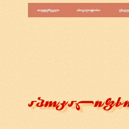
Перейти к контенту
თავფურცელი
აპოკალიფსისი
უსჯუ