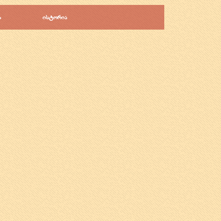
ა
ისტორია
▼
▼