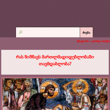
ძიება
სწავლანი >
კითხვა-პასუხი
რას ნიშნავს მართლმადიდებლობაში
თავმდაბლობა?