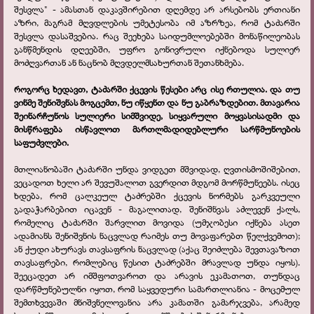
შესვლა" - ამასთან დაკავშირებით დღემდე არ არსებობს ერთიანი
აზრი, მაგრამ მღვდლების უმეტესობა იმ აზრზეა, რომ ტაძარში
შესვლა დასაშვებია. რაც შეეხება საიდუმლოებებში მონაწილეობას
განწმენდის დღეებში, უფრო გონივრული იქნებოდა სულიერ
მოძღვართან ან ნაცნობ მღვდელმსახურთან შეთანხმება.
როგორც ხედავთ, ტაძარში ქცევის წესები არც ისე რთულია. და თუ
ვინმე შენიშვნას მოგცემთ, ნუ იწყენთ და ნუ გაბრაზდებით. მთავარია
შეინარჩუნოს სულიერი სიმშვიდე, სიყვარული მოყვასისადმი და
მისწრაფება ისწავლოთ მართლმადიდებლური სარწმუნოების
საფუძვლები.
მთლიანობაში ტაძარში უნდა ვიდგეთ მშვიდად, ღვთისმოშიშებით,
ვეცადოთ ხელი არ შევუშალოთ გვერდით მდგომ მორწმუნეებს. ისეც
ხდება, რომ ცალკეულ ტაძრებში ქცევის ნორმებს გარკვეული
გადაჭარბებით იცავენ - მაგალითად, შენიშნვას აძლევენ ქალს,
რომელიც ტაძარში შარვლით მოვიდა (უმჯობესი იქნება ასეთ
ადამიანს შენიშვნის ნაცვლად რაიმეს თუ მოვაფარებთ წელქვემოთ);
ან ქუდი ახურავს თავსაფრის ნაცვლად (აქაც შეიძლება შევთავაზოთ
თავსაფრები, რომლებიც წესით ტაძრებში მრავლად უნდა იყოს).
შეეცადეთ არ იმშფოთვაროთ და არავის ეკამათოთ, თუნდაც
დარწმუნებულნი იყოთ, რომ საყვედური სამართლიანია - მოცემულ
შემთხვევაში მნიშვნელოვანია არა კამათში გამარჯვება, არამედ