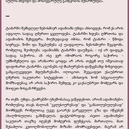
სულის მშვიდი და მოსიყვარულე განწყობის შენარჩუნება.
***
ტაძარში შემსვლელ ნებისმიერ ადამიანს უნდა ახსოვდეს, რომ ეს არის
ადგილი, სადაც ღმერთი გველოდება. ტაძარში ხდება ღმრთისა და
ადამიანის შეხვედრა. მიუხედავად იმისა, რომ ტაძარი - წმიდა
სივრცეა, შიში და შეცბუნება აქ უადგილოა. ნებისმიერი შეცდომა,
რომელიც შეიძლება ადამიანმა ტაძარში დაუშვას, - იქ არ დადგეს
სადაც საჭიროა, ან ისე ვერ იმოძრაოს როგორც საჭიროა -
უმნიშვნელოა და არანაირი ცოდვა არ არის. თქვენ თუ იშვიათად
დადიხართ ტაძარში, აჯობებს იქ მსახურების დაწყებამდ მიხვიდეთ,
განცალკევდეთ მდუმარებაში, ილოცოთ. შეეცადეთ ესაუბროთ
ღმერთს საკუთარი სიტყვებით - ამისთვის ხომ სპეციალური
მომზადებაც არ არის საჭირო. შემდეგ კი გაესაუბრეთ მოძღვარს და
მიიღეთ მისგან რჩევები.
რა თქმა უნდა, ტაძრებში უხეშობასაც ვაწყდებით. არიან ადამიანები,
რომლებიც თავს ძალიან "ეკლესიურებად" და "განათლებულებად"
მიიჩნევენ, რომელთაც უკვე გაიარეს გარკვეული გზა და იწყებენ
ახალმოსულთა განსწავლას. ფაქტობრივად, ასეთი ადამიანები
საკუთარ თავზე იღებენ მოძღვრის ფუნქციას. მართალია, მათ
შესაძლოა კეთილშობილური მიზანი ამოძრავებდეთ, მაგრამ არ