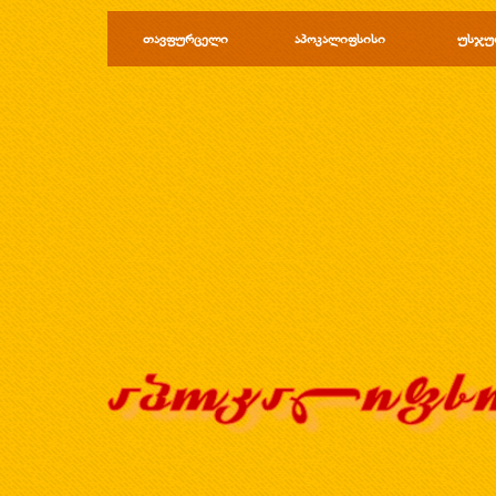
Перейти к контенту
თავფურცელი
აპოკალიფსისი
უსჯუ