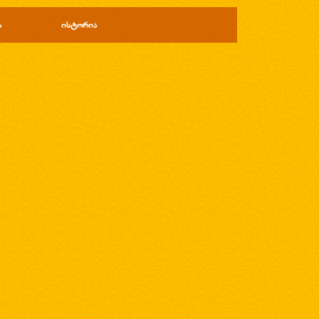
ა
ისტორია
▼
▼