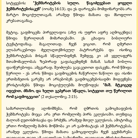
სიტყვების:
"ჭეშმარიტების სული, წაგიძღვებათ ყოველი
ჭეშმარიტებისაკენ"
(იოანე 16:13). და ეს დარიგება მომდინარეობს არა
მარტო მოციქულთაგან, არამედ წმიდა მამათა და მსოფლიო
კრებათაგანაც.
მეტიც, გადმოცემა პირველადია (ანუ ის უფრო ადრე აღმოცენდა)
წმიდა წერილთან მიმართებაში. ეს ცხადია ბიბლიური
ტექსტიდანაც. მაგალითად, ჩვენ ვიცით, რომ ღმერთი
ელაპარაკებოდა ძველაღთქმისეულ პატრიარქებს და ისინიც
ჭეშმარიტებას მისგან სწავლობდნენ, შემდეგ კი ამ ყველაფერს
შთამომავლობას ზეპირად გადასცემდნენ მანამ, სანამ ბიბლია
დაიწერებოდა. ამგვარად, შეიძლება გავაკეთოთ დასკვნა, რომ წმიდა
წერილი - ეს არის წმიდა გადმოცემის ჩაწერილი ნაწილი და ისინი
ერთმანეთის გარეშე არ არსებობენ. გადმოცემებისადმი მიდევნება
ქრისტიანებს წმიდა მოციქულებმა მოუწოდეს:
"მაშ, მტკიცედ
იდექით, ძმანო, და ხელთ გეპყრათ სწავლა, სიტყვით თუ წერილით
რომ გადმოგეცით"
(2 თესალონიკ. 2:15).
სამართლიანად აღინიშნება, რომ ღმრთის გამოცხადების
ჭეშმარიტება მიეცა არა ერთ რომელიმე პირს ეკლესიაში, თუნდაც
ძალიან ღვთისმოსავსა და ბრძენს, არამედ მთელ ეკლესიას, ამიტომაც
ერთი რომელიმე მამის მოწმობა კი არ გამოხატავს ამ ჭეშმარიტებას,
არამედ ეკლესია. წმიდა მამათა გამოცდილება ჩვენ გვეხმარება
დავიცვათ თავი ამ ცვალებად სამყაროში, დავიცვათ ქრისტიანული