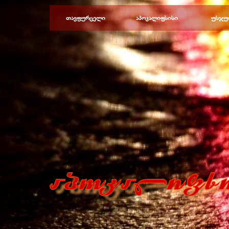
Перейти к контенту
თავფურცელი
აპოკალიფსისი
უსჯუ