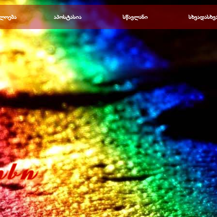
Пропустить меню
ლოება
▼
აპოსტასია
▼
სწავლანი
▼
სხვადასხვ
▼