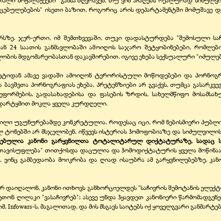
ართალი მოქალაქეები" განსაზღვრავენ, თუ ვინ აჩაღებს რეალურად სიძულვ
ტკიცებულებების" ისეთი ბაზით, როგორიც არის დეპარტამენტში მომუშავე 
ზე. ჯერ-ერთი, იმ შემთხვევაში, თუკი დადასტურდება "შემოსული საჩ
ან 24 საათის განმავლობაში ამოიღოს საჯარო შეტყობინებები, რომლებ
ბის მდგომარეობასთან დაკავშირებით. იგივე ეხება სექსუალური "იძულების
ტიდან ამავე ვადაში ამოიღონ ტერორისტული მოწოდებები და პორნოგრა
ავშვთა პორნოგრაფიას ეხება, პრეტენზიები არ გვაქვს, თუმცა გასარკვე
ფორმების, გადასახადებისა და ფასების ზრდის, სახელმწიფო მოსამსახუ
 დარტყმით მოკლა ყველა კურდღელი.
წილი უგუნურებამდე კონკრეტულია. როდესაც იცი, რომ ნებისმიერი პუბლი
ტონებში არ მსჯელობენ, იწვევს ისტერიას ჰომოფობიაზე და სიძულვილის გა
ღებულია
კანონი გარყვნილთა ტოტალიტარულ დიქტატურაზე, სადაც ს
ის თავისუფლება" თითქოსდა დაცულია და ჰომოდიქტატურის ყველა მოწინაა
თ, ვინც გამბედაობა მოიკრიბა და ღიად ისაუბრა ამ გარყვნილებებზე, კა
 არ დაიღალონ, კანონი ითხოვს განხორციელდეს "საჩივრის შემოტანის ელ
კეთონ ღილაკი "ვასაჩივრებ"; ასევე უნდა ჰყავდეთ კანონიერი წარმომადგ
ომ, Infowars-ს, მაგალითად, და მის მსგავს საიტებს იქ ყოველგვარი განმარტე