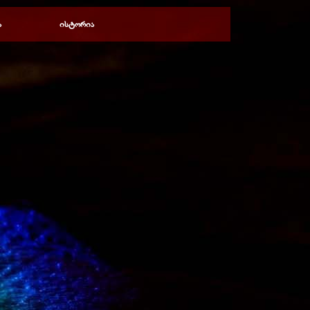
ა
ისტორია
▼
▼