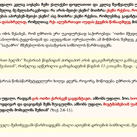
უფალი: კვლავ აივსება ჩემი ქალაქები დოვლათით და კვლავ შეიწყალებს უ
ლიც მე მელაპარაკებოდა: რა არის-მეთქი ესენი? მითხრა:
ესენი რქებია, 
ებას აპირებენ-მეთქი ესენი? ასე მითხრა: ესენი რქებია, რომლებმაც გაფანტ
ის დასახრელად,
რომელთაც
რქა აღუმართავთ იუდას ქვეყნის წინააღმდეგ
მი
ს იმის შესახებ, რომ ღმრთის ერი უკიდურესად საჭიროებდა "ოთხი მჭედ
აბილონის ტყვეობიდან და აღედგინათ იერუსალიმი. ამ მოწმობის შემდეგ კ
ი "სატაძრო" მშენებლობის დასაწყისის სიმბოლოს წარმოადგენს.
ლარით ხელში" ზაქარიას წიგნიდან პირდაპირ არის დაკავშირებული განს
თან", რომელიც აღწერილია გამოცხადების წიგნის 11-ე თავში, შეად. - გა
ქარიას წინასწარმეტყველური ხილვა ჟღერს, როგორც მოწოდება ღმრთის ე
ს უფალი, რადგან
ცის ოთხი ქარისკენ გაგფანტავთ,
ამბობს უფალი. ჰოი,
სიო
, მოვდივარ და დავივანებ შენს შუაგულში, ამბობს უფალი.
მიეტმასნებიან უა
უფალმა მომავლინა შენთან"
(ზაქ. 2:6-11).
ლა შემთხვევაში წარმოადგენს ახალი აღთქმის დროების სიმბოლოს, შეად.: ზაქ.