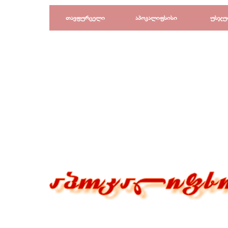
Перейти к контенту
თავფურცელი
აპოკალიფსისი
უსჯუ