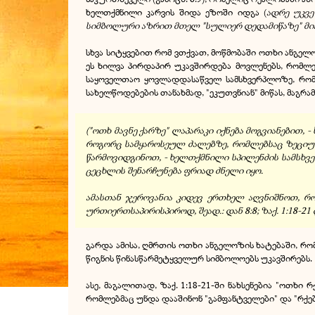
ხელთქმნილი კარვის შიდა ეზოში იდგა (
ადრე უკვე
სიმბოლური აზრით მთელ "სულიერ დედამიწაზე" მი
სხვა სიტყვებით რომ ვთქვათ, მოწმობაში ოთხი ანგელო
ეს ხილვა პირდაპირ უკავშირდება მოვლენებს, რომლე
საყოველთაო ყოვლადდასაწველ სამსხვერპლოზე, რომლე
სახელწოდებების თანახმად, "ეკუთვნიან" მიწას, მაგრამ მ
("ოთხ მავნე ქარზე" ლაპარაკი იქნება მოგვიანებით,
როგორც სამყაროსეულ ძალებზე, რომლებსაც ზეციურ
წარმოვიდგინოთ, - ხელთქმნილი სპილენძის სამსხვერ
ცეცხლის შენარჩუნება ფრიად ძნელი იყო.
ამასთან ჯეროვანია კიდევ ერთხელ აღვნიშნოთ, რომ
ურთიერთსაპირისპიროდ, შეად.: დან 8:8; ზაქ. 1:18-21 დ
გარდა ამისა, ღმრთის ოთხი ანგელოზის ხატებაში, რომ
წიგნის წინასწარმეტყველურ სიმბოლოებს უკავშირებს.
ასე, მაგალითად, ზაქ. 1:18-21-ში ნახსენებია "ოთხ
რომლებმაც უნდა დააშინონ "გამფანტველები" და "რქებ