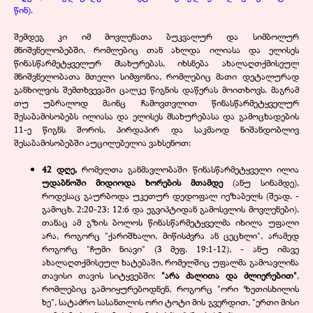
წინ).
შემდეგ კი იმ მოვლენათა ბუკვალურ და სიმბოლურ
მნიშვნელობებში, რომლებიც თან ახლდა ილიასა და ელისეს
წინასწარმეტყველურ მსახურებას, იხსნება ახალაღთქმისეულ
მნიშვნელობათა მთელი სიმფონია, რომლებიც მათი დეტალურად
განხილვის შემთხვევაში ცალკე წიგნის დაწერას მოითხოვს. მაგრამ
თუ უბრალოდ მაინც ჩამოვთვლით წინასწარმეტყველურ
შესაბამისობებს ილიასა და ელისეს მსახურებასა და გამოცხადების
11-ე წიგნს შორის, პირდაპირ და საკმაოდ ნიშანდობლივ
შესაბამისობებში აუცილებელია ვახსენოთ:
42
დღე,
რომელთა განმავლობაში წინასწარმეტყველი ილია
უდაბნოში მიდიოდა ხორების მთამდე
(ანუ სინამდე),
როდესაც გაურბოდა უკეთურ დედოფალ იეზაბელს (შეად. -
გამოცხ. 2:20-23; 12:6 და ეგვიპტიდან გამოსვლის მოვლენები).
თანაც ამ გზის ბოლოს წინასწარმეტყველმა იხილა უფალი
არა, როგორც "ქარიშხალი, მიწისძვრა ან ცეცხლი", არამედ
როგორც "ჩუმი ნიავი" (3 მეფ. 19:1-12), - ანუ იმავე
ახალაღთქმისეულ ხატებაში, რომელშიც უფალმა გამოავლინა
თავისი თავის სიტყვებში:
"არა ძალითა და ძლიერებით"
,
რომლებიც გამოიყურებოდნენ, როგორც "ორი ზეთისხილის
ხე", სატაძრო სასანთლის ორი ტოტი მის გვერდით, "ერთი მისი