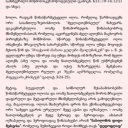
სამსხვერპლო მოწმობისკენ მოწოდებულთ
(
გამოცხ
.
6:11
;
7:9-14
;
12:11
და სხვა
).
ხოლო, რადგან წინასწარმეტყველი ილია, რომელიც წარმოადგენს
ორი სასანთლე-ზეთისხილის "ძველაღთქმისეულ" ნახევარს,
დაკავშირებულია იოანე წინამორბედის წინასახეობრივ
მნიშვნელობასთან, რომელიც აგვირგვინებს ძველ აღთქმას მაცხოვრის
პიროვნებაზე მოწმობით. სწორედ წინასწარმეტყველი ილია
იხსენიება მრავალგზის სახარებებში, სწორედ ილია უნდა მოვიდეს
მესიის წინ და
"მოაქციოს მამათა გულები შვილებისკენ"
და ა. შ. ეს
ყველაფერი უნდა სწორედ ასე უნდა მოხდეს იმ მიზეზით, რომ ძველი
აღთქმა (ანუ ილია და იოანე ნათლისმცემელი) წინ უსწრებდნენ
ახალს (ანუ ელისეს და იესუ ნაზარეველს), მცნებათა
ძველაღთქმისეული რჯული კი
"ჩვენი აღმზრდელია, რომელმაც
მიგვგვარა ქრისტეს"
(გალატ. 3:24-25).
მეტიც, ბუკვალურ და სიმბოლურ შესაბამისობებში
წინასწარმეტყველ ილიასა და იოანე ნათლისმცემელს შორის მრავალი
დაფარული და მეტაფორული მნიშვნელობებიც არის გამოვლენილი.
ასე, მაგალითად, ილიას მსახურების დროს მას ეწინააღმდეგებოდა
ორი "სამეფო გვარის ურჯულო" მეფე აქაბი და იეზაბელი, - იოანე
ნათლისმცემელს კი მეფე ჰეროდე და ჰეროდიადა. ამასთან
იეზაბელიც და ჰეროდიადაც წინასახეები არიან
"ბაბილონის დიდი
მეძავისა"
, რომელიც შემთხვევით როდი მიიჩნევს თავს
"დედოფლად"