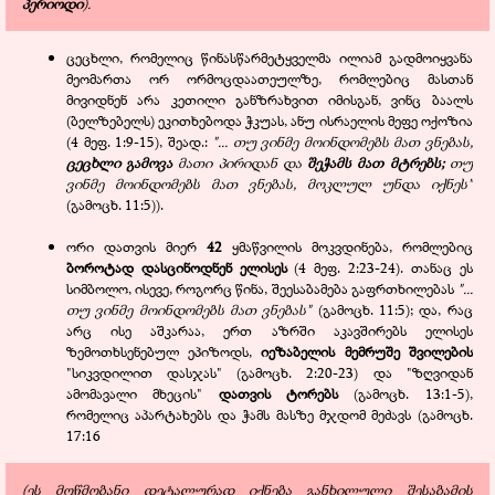
პერიოდი
).
ცეცხლი, რომელიც წინასწარმეტყველმა ილიამ გადმოიყვანა
მეომართა ორ ორმოცდაათეულზე, რომლებიც მასთან
მივიდნენ არა კეთილი განზრახვით იმისგან, ვინც ბაალს
(ბელზებელს) ეკითხებოდა ჭკუას, ანუ ისრაელის მეფე ოქოზია
(4 მეფ. 1:9-15), შეად.:
"... თუ ვინმე მოინდომებს მათ ვნებას,
ცეცხლი გამოვა
მათი პირიდან და
შეჭამს მათ მტრებს;
თუ
ვინმე მოინდომებს მათ ვნებას, მოკლულ უნდა იქნეს"
(გამოცხ. 11:5)).
ორი დათვის მიერ
42
ყმაწვილის მოკვდინება, რომლებიც
ბოროტად დასცინოდნენ ელისეს
(4 მეფ. 2:23-24). თანაც ეს
სიმბოლო, ისევე, როგორც წინა, შეესაბამება გაფრთხილებას
"...
თუ ვინმე მოინდომებს მათ ვნებას"
(გამოცხ. 11:5); და, რაც
არც ისე აშკარაა, ერთ აზრში აკავშირებს ელისეს
ზემოთხსენებულ ეპიზოდს,
იეზაბელის მემრუშე შვილების
"სიკვდილით დასჯას" (გამოცხ. 2:20-23) და "ზღვიდან
ამომავალი მხეცის"
დათვის ტორებს
(გამოცხ. 13:1-5),
რომელიც აპარტახებს და ჭამს მასზე მჯდომ მეძავს (გამოცხ.
17:16
(ეს მოწმობანი დეტალურად იქნება განხილული შესაბამის