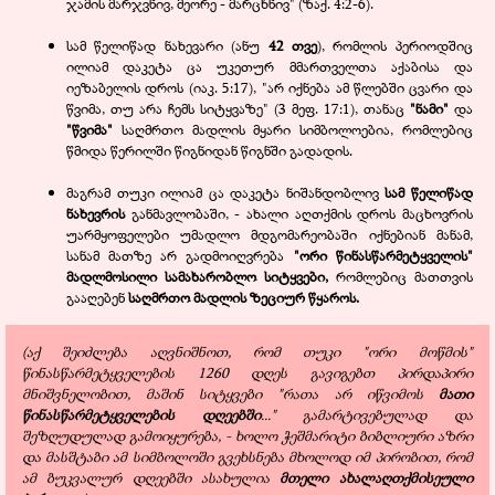
ჯამის მარჯვნივ, მეორე - მარცხნივ" (ზაქ. 4:2-6).
სამ წელიწად ნახევარი (ანუ
42 თვე
), რომლის პერიოდშიც
ილიამ დაკეტა ცა უკეთურ მმართველთა აქაბისა და
იეზაბელის დროს (იაკ. 5:17), "არ იქნება ამ წლებში ცვარი და
წვიმა, თუ არა ჩემს სიტყვაზე" (3 მეფ. 17:1), თანაც
"ნამი"
და
"წვიმა"
საღმრთო მადლის მყარი სიმბოლოებია, რომლებიც
წმიდა წერილში წიგნიდან წიგნში გადადის.
მაგრამ თუკი ილიამ ცა დაკეტა ნიშანდობლივ
სამ წელიწად
ნახევრის
განმავლობაში, - ახალი აღთქმის დროს მაცხოვრის
უარმყოფელები უმადლო მდგომარეობაში იქნებიან მანამ,
სანამ მათზე არ გადმოიღვრება
"ორი წინასწარმეტყველის"
მადლმოსილი სამახარობლო სიტყვები,
რომლებიც მათთვის
გააღებენ
საღმრთო მადლის ზეციურ წყაროს.
(აქ შეიძლება აღვნიშნოთ, რომ თუკი "ორი მოწმის"
წინასწარმეტყველების 1260 დღეს გავიგებთ პირდაპირი
მნიშვნელობით, მაშინ სიტყვები "რათა არ იწვიმოს
მათი
წინასწარმეტყველების დღეებში
..." გამარტივებულად და
შეზღუდულად გამოიყურება, - ხოლო ჭეშმარიტი ბიბლიური აზრი
და მასშტაბი ამ სიმბოლოში გვეხსნება მხოლოდ იმ პირობით, რომ
ამ ბუკვალურ დღეებში ასახულია
მთელი ახალაღთქმისეული