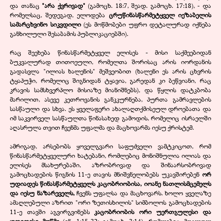
და თანაც
"არა ქვრივად"
(გამოცხ. 18:7, შეად. გამოცხ. 17:18), - და
რომელსაც, შედეგად, ელოდება
ცრუწინასწარმეტყველ იეზაბელის
სამარცხვინო სიკვდილი
(ეს მოწმობები უფრო დეტალურად იქნება
განხილული შესაბამის პუბლიკაციებში).
რაც შეეხება წინასწარმეტყველ ელისეს - მისი საქმეებიდან
ბუკვალურად თითოეული, რომელთა შორისაც არის იორდანის
გადასვლა "ილიას ხალენის" მეშვეობით (ხალენი ეს არის ცხვრის
ტყაპუჭი, რომელიც შიგნიდან ტყავია, გარედან კი ბეწვიანი, რაც
კრავის სამსხვერპლო მისიაზე მიანიშნებს), და წყლის დატკბობა
მარილით, ასევე კეთროვანის განკკურნება, პურთა გამრავლების
სასწაული და სხვა. ეს ყველაფერი ახალაღთქმისეულ დროებათა და
იმ საკვირველ სასწაულთა წინასახედ გამოდის, რომელიც ისრაელში
აღასრულა თვით ჩვენმა უფალმა და მაცხოვარმა იესუ ქრისტემ.
ამრიგად, არსებობს ყოველგვარი საფუძველი ვამტკიცოთ, რომ
წინასწარმეტყველური ხატებანი, რომლებიც მონიშნულია ილიას და
ელისეს მსახურებაში, აზრობრივად და შინაარსობრივად
გამოცხადების წიგნის 11-ე თავის მნიშვნელობებს უკავშირებენ
ორ
უდიადეს წინასწარმეტყველს კაცობრიობისა, იოანე ნათლისმცემელს
და იესუ ნაზარეველს,
ჩვენს უფალსა და მაცხოვარს. ხოლო ყველაზე
ამაღლებული აზრით "ორი ზეთისხილის" სიმბოლოს გამოცხადების
11-ე თავში აგვირგვინებს
კაცობრიობის ორი უერთგულესი და