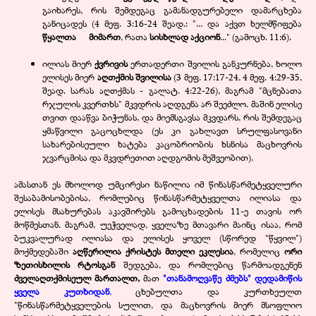
გაიხარეს, რის შემდეგაც გამანადგურებელი დამარცხება
განიცადეს (4 მეფ. 3:16-24 შეად.: "... და აქვთ ხელმწიფება
წყალთა მიმართ
, რათა
სისხლად აქციონ
..." (გამოცხ. 11:6).
ილიას მიერ
ქვრივის
ერთადერთი შვილის განკურნება, ხოლო
ელისეს მიერ
აღთქმის შვილისა
(3 მეფ.
17:17-24, 4 მეფ. 4:29-35,
შეად. სარას აღთქმას - გალატ. 4:22-26), მაგრამ "მცნებათა
რჯულის კვერთხს" მკვდრის აღდგენა არ შეეძლო. მაშინ ელისე
თვით დააწვა ბიჭუნას, და მიემსგავსა მკვდარს, რის შემდეგაც
ყმაწვილი გაცოცხლდა (ეს კი გახლავთ სრულფასოვანი
სახარებისეული ხატება კაცობრიობის ხსნისა მაცხოვრის
ჯვარცმისა და მკვდრეთით აღდგომის მეშვეობით).
ამასთან ეს მხოლოდ უმცირესი ნაწილია იმ წინასწარმეტყველური
შესაბამისობებისა, რომლებიც წინასწარმეტყველთა ილიასა და
ელისეს მსახურებას აკავშირებს გამოცხადების 11-ე თავის ორ
მოწმესთან. მაგრამ, უეჭველად, ყველაზე მთავარი მაინც ისაა, რომ
ბუკვალურად ილიასა და ელისეს ყოველ (სწორედ "წყვილ")
მოქმედებაში
აღწერილია ქრისტეს მთელი ეკლესია
, რომელიც
ორი
ზეთისხილის რტოსგან
შედგება, და რომლებიც წარმოადგენენ
ძველაღთქმისეულ მართალთ,
მათ
"თანამოღვაწე ძმებს" დედამიწის
ყველა კუთხიდან
,
ცხებულთა და კურთხეულთ
"წინასწარმეტყველების სულით, და მაცხოვრის მიერ მსოფლიო