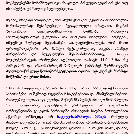
მოქმედებებში მონიშნული იყო ახალაღთქმისეული ეკლესიის ესა თუ
ის ასპექტი, უბრალოდ შეუძლებელია.
მეტიც, მრავალ ბიბლიურ წინასახეში ქრისტეს ეკლესია მონიშნულია
მაქსიმალურად შესაძლებელი მეტაფორული სისავსით. მაგრამ
ზოგიერთი ძველაღთქმისეული მოწმობა, რომელიც
ახალაღთქმისეულ ეკლესიას და მომავალ მოვლენებს ეძღვნება,
იმდენად ზუსტად შეესაბამება ახალაღთქმისეულს, რომ მათი
ურთიერთკავშირი არა მარტო მეტაფორულად აიგება, არამედ
პირდაპირი და ბუკვალური შესაბამისობებითაც
, - ხოლო
მოვლენებისტვის, რომლებიც აღწერილია გამოცხ. 11:2-12-ში, ასე
პირდაპირ და არაორაზროვან ბიბლიურ წინასახეს წარმოადგენს
ძველაღთქმისეულ წინასწარმეტყველთა ილიასა და ელისეს "ორმაგი
მოწმობა"
და
ერთი მისია.
ამასთან სრულიად ცხადია, რომ 11-ე თავის ახალაღთქმისეული
პანორამები არ შემოიფარგლებიან ხატებებითა და მნიშვნელობებით,
რომლებიც ილიასა და ელისეს მიწიერ მსახურებაში იყო მონიშნული.
ასე, მაგალითად, ეგვიპტიდან გამოსვლისა და უდაბნოში
ორმოცწლიანი გასვლის პერიოდში ისრაელის ხალხი მორიგეობით
აწყობდა
ორმოცდა ორ
საველე-საბრძოლო ბანაკს
, რომელიც
შესაძლებლობას აძლევდა მას მოეგერიებინა გარეშეთა თავდასხმები
(რიცხვ. 33:5-49), - გამოცხადების წიგნის 11-ე თავის დასაწყისშიც
ლაპარაკია "ორმოცდა ორ თვეზე", როდესაც წარმართები გარს