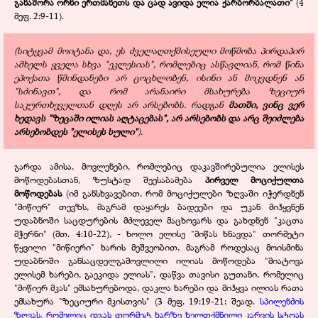
განაშორა ორნი ერთმანეთს და ცად ავიდა ელია ქარბორბალათი"
(4
მეფ. 2:9-11).
(სიტყვამ მოიტანა და, ეს ძველაღთქმისეული მოწმობა პირდაპირ
ამხელს ყველა სხვა "ეკლესიას", რომლებიც ასწავლიან, რომ წინა
ეპოქათა წმინდანები არ ცოცხლობენ, ისინი ან მოკვდნენ ან
"სძინავთ", და რომ არანაირი მსახურება ზეციურ
საკურთხეველთან დღეს არ არსებობს. რადგან
მათში,
ვ
ინც ვერ
ხედავს "ზეცაში ილიას აღტაცებას",
არ არსებობს და არც შეიძლება
არსებობდეს "ელისეს სული"
).
გარდა ამისა, მოვლენები, რომლებიც დაკავშირებულია ელისეს
მოწოდებასთან, ზუსტად შეესაბამება
პირველ მოციქულთა
მოწოდებას
(იმ განსხვავებით, რომ მოციქულები ზღვაში იჭერდნენ
"მიწიერ" თევზს, მაგრამ დაყარეს ბადეები და უკან მიჰყვნენ
უდაბნოში საცდურების მძლეველ მაცხოვარს და გახდნენ "კაცთა
მჭერნი" (მთ. 4:10-22), - ხოლო ელისე "მიწას ხნავდა" თორმეტი
წყვილი "მიწიერი" ხარის მეშვეობით, მაგრამ როდესაც მოისმინა
უდაბნოში განსაცდელგამოვლილი ილიას მოწოდება "მიატოვა
ელისემ ხარები, გაეკიდა ელიას", დაწვა თავისი გუთანი, რომელიც
"მიწიერ მკას" ემსახურებოდა, დაკლა ხარები და მიჰყვა ილიას რათა
ემსახურა "ზეციური მკისთვის" (3 მეფ. 19:19-21; შეად.
სპილენძის
ზღვას, რომელიც დგას თორმეტ ხარზე ხელთქმნილი კარვის სტოას