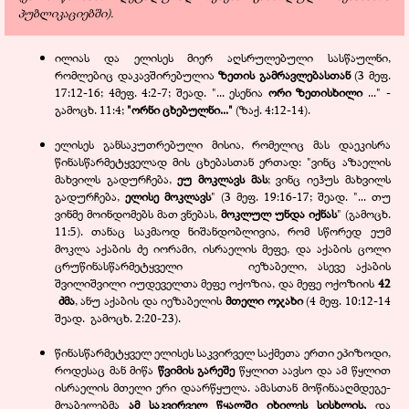
პუბლიკაციებში).
ილიას და ელისეს მიერ აღსრულებული სასწაულნი,
რომლებიც დაკავშირებულია
ზეთის გამრავლებასთან
(3 მეფ.
17:12-16; 4მეფ. 4:2-7; შეად. "... ესენია
ორი ზეთისხილი
..." -
გამოცხ. 11:4;
"ორნი ცხებულნი..."
(ზაქ. 4:12-14).
ელისეს განსაკუთრებული მისია, რომელიც მას დაეკისრა
წინასწარმეტყველად მის ცხებასთან ერთად: "ვინც აზაელის
მახვილს გადურჩება,
ეუ მოკლავს მას
; ვინც იეჰუს მახვილს
გადურჩება,
ელისე მოკლავს
" (3 მეფ. 19:16-17; შეად. "... თუ
ვინმე მოინდომებს მათ ვნებას,
მოკლულ უნდა იქნას
" (გამოცხ.
11:5). თანაც საკმაოდ ნიშანდობლივია, რომ სწორედ ეუმ
მოკლა აქაბის ძე იორამი, ისრაელის მეფე, და აქაბის ცოლი
ცრუწინასწარმეტყველი იეზაბელი, ასევე აქაბის
შვილიშვილი იუდეველთა მეფე ოქოზია, და მეფე ოქოზიის
42
ძმა
, ანუ აქაბის და იეზაბელის
მთელი ოჯახი
(4 მეფ. 10:12-14
შეად. გამოცხ. 2:20-23).
წინასწარმეტყველ ელისეს საკვირველ საქმეთა ერთი ეპიზოდი,
როდესაც მან მიწა
წვიმის გარეშე
წყლით აავსო და ამ წყლით
ისრაელის მთელი ერი დაარწყულა. ამასთან მოწინააღმდეგე-
მოაბელებმა
ამ საკვირველ წყალში იხილეს სისხლის,
და