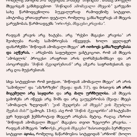
მხეცისგან განსხვავებით
"მიწიდან ამომავალი მხეცის"
გარეგანი
სახე წარმოდგენილია ბუკვალურად რამოდენიმე სიტყვით,
ამიტომაც ერთადერთი დეტალი, რომელიც განსაზღვრავს ამ მხეცის
გარეგნობას, წარმოადგენს
"ორი რქა, მსგავსი კრავისა".
რადგან კრავის არც ხატება, არც "რქები მსგავსი კრავისა" არ
შეიძლება რაიმე საშიშროებას იწვევდეს, ხოლო ყველაფერ
დანარჩენში "მიწიდან ამომავალი მხეცი"
არ ითხოვს განსაზღვრებასა
და აღწერას,
- არსებობს საფუძველი ვამტკიცოთ, რომ ამ მხეცის
"ამოსვლის" პროცესი არაფრით არის ღირსშესანიშნავი და არ
ასოცირდება
"მიწის მკვიდრებთან"
არც აშკარა საფრთხესთან, და
არც ღია მუქარებთან.
სხვა სიტყვებით რომ ვთქვათ, "მიწიდან ამომავალი მხეცი" არ არის
"საშინელი" და "ამაზრზენი" (შეად.: დან. 7:7), და მისთვის
არ არის
მიცემული არც საყდარი
და
არც ძალა ურჩხულისა.
ამ მხეცის
გამოჩენა არ იწვევს არც შიშს და არც გაუგებრობას (შეად.: მხეცს
"ამომავალს ზღვიდან":
"ვინ შეედრება ამ მხეცს? ვის შეუძლია
შეებას მას?"
(გამოცხ. 13:4)). ასე რომ
"მიწის მკვიდრნი"
ამ ხატებაში
ვერ ხედავენ ჭეშმარიტად მხეცურ არსებას. მეტიც, რაღაც აზრით
"მიწიდან ამომავალი მხეცი" მსგავსია თვით ზეციური კრავისა, -
რადგან ამ მხეცის
"
ორი
რქა, კრავის მსგავსი"
ხასიათდება ბერძნული
სიტყვით
ἀρνίω
̣,
რომელიც ნაწარმოებია სიტყვიდან "არნიონ" (ხოლო