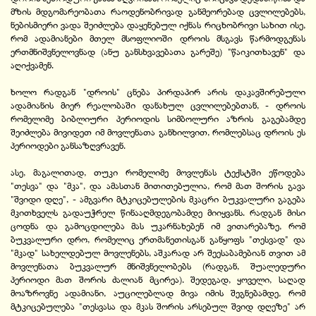
მზის მდგომარეობათა რაოდენობრივად განმეორებად ცვლილებებს,
ნებისმიერი ვადა შეიძლება დაყენებულ იქნას რიცხობრივი სახით ისე,
რომ ადამიანები მთელ მსოფლიოში დროის მსგავს წარმოდგენას
ერთმნიშვნელოვნად (ანუ განსხვავებათა გარეშე) "წაიკითხავენ" და
აღიქვამენ.
ხოლო რადგან "დროის" ცნება პირდაპირ არის დაკავშირებული
ადამიანის მიერ რეალობაში დანახულ ცვლილებებთან, - დროის
რომელიმე ბიბლიური პერიოდის სიმბოლური აზრის გაგებამდე
შეიძლება მივიდეთ იმ მოვლენათა განხილვით, რომლებსაც დროის ეს
პერიოდები განსაზღვრავენ.
ასე, მაგალითად, თუკი რომელიმე მოვლენას ტექსტში ეწოდება
"თესვა" და "მკა", და ამასთან მითითებულია, რომ მათ შორის გავა
"შვიდი დღე", - ამგვარი მტკიცებულების მკაცრი ბუკვალური გაგება
მკითხველს გადაუჭრელ წინააღმდეგობამდე მიიყვანს. რადგან მისი
ცოდნა და გამოცდილება მას უკარნახებენ იმ ვითარებაზე, რომ
ბუკვალური დრო, რომელიც ერთმანეთისგან განყოფს "თესვად" და
"მკად" სახელდებულ მოვლენებს, აშკარად არ შეესაბამებიან თვით ამ
მოვლენათა ბუკვალურ მნიშვნელობებს (რადგან, შუალედური
პერიოდი მათ შორის ძალიან მცირეა). შედეგად, ყოველი, საღად
მოაზროვნე ადამიანი, აუცილებლად მივა იმის შეგნებამდე, რომ
მტკიცებულება "თესვასა და მკას შორის არსებულ შვიდ დღეზე" არ