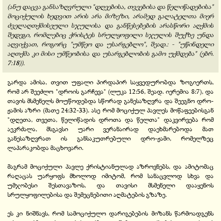
(ანუ დაცვა განსაზღვრული "დღეებისა, თვეებისა და წელიწადებისა"
მოციქულის ხედვით არის არა მიზეზი, არამედ გალატელთა მიერ
ძველაღთქმისეული სჯულისა და განწესებების არასწორი აღქმის
შედეგი, რომლებიც ქრისტეს სრულყოფილი სჯულის შუქზე უნდა
აღვიქვათ, როგორც "უმწეო და უსარგებლო", შეად.: - "უწინდელი
აღთქმა კი მისი უმწეობისა და უსარგებლობის გამო უქმდება" (ებრ.
7:18)).
გარდა ამისა, თვით უფალი პირდაპირ საყვედურობდა ზოგიერთს,
რომ არ შეეძლო "დროის გარჩევა" (ლუკა 12:56, შეად. იერემია 8:7), და
თავის მსმენელს მოუწოდებდა სწორად განესაზღვრა და შეეგნო დრო-
ჟამის აზრი (მათე 24:32-33). ასე რომ მოციქულ პავლეს მოწაფეებისგან
"დღეთა, თვეთა, წელიწადის დროთა და წელთა" დაკვირვება რომ
აეკრძალა, მსგავსი უარი ვერანაირად დაეხმარებოდა მათ
განესაზღვრათ ის განსაკუთრებული დრო-ჟამი, რომელზეც
ლაპარაკობდა მაცხოვარი.
მაგრამ მოციქული პავლე ქრისტიანულად აზროვნებს, და ამიტომაც
რაღაცას უარყოფს მხოლოდ იმიტომ, რომ სანაცვლოდ სხვა და
უმჯობესი შესთავაზოს, და თავისი მსმენელი დააყენოს
სრულყოფილებისა და შემეცნებითი აღმატების გზაზე.
ეს კი ნიშნავს, რომ სამოციქულო დარიგებების მიზანს წარმოადგენს