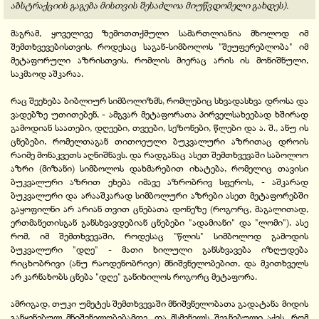
აბსტრაქციის გაგება მისთვის შესაძლოა მიუწვდომელი გახდეს).
მაგრამ, ყოველივე ზემოთთქმული სამართლიანია მხოლოდ იმ
შემთხვევებისთვის, როდესაც საგან-სიმბოლოს "შეუფერებლობა" იმ
მეტაფორული აზრისთვის, რომლის მიერაც არის ის მონიშნული,
საკმაოდ აშკარაა.
რაც შეეხება ბიბლიურ სიმბოლიზმს, რომლებიც სხვადასხვა დროსა და
ვადებზე უთითებენ, - ამგვარ მეტაფორათა პირველსახეებად ხშირად
გამოდიან საათები, დღეები, თვეები, სეზონები, წლები და ა. შ., ანუ ის
ცნებები, რომელთაგან თითოეული ბუკვალური აზრითაც დროის
რაიმე მონაკვეთს აღნიშნავს. და რადგანაც ასეთ შემთხვევაში საბოლოო
აზრი (მიზანი) სიმბოლოს დახმარებით იხატება, რომელიც თავისი
ბუკვალური აზრით
ეხება იმავე აზრობრივ სფეროს, - აშკარად
ბუკვალური და არააშკარად სიმბოლური აზრები ასეთ მეტაფორებში
გაყოფილნი არ არიან თვით ცნებათა დონეზე (როგორც, მაგალითად,
ერთმანეთისგან განსხვავდებიან ცნებები "ადამიანი" და "ლომი"). ასე
რომ, იმ შემთხვევაში, როდესაც "წლის" სიმბოლოდ გამოდის
ბუკვალური "დღე" - მათი ხილული განსხვავება იზღუდება
რიცხობრივი (ანუ რაოდენობრივი) მნიშვნელობებით, და მკითხველს
არ კარნახობს ცნება "დღე" განიხილოს როგორც მეტაფორა.
ამრიგად, თუკი უმეტეს შემთხვევაში მნიშვნელობათა გადატანა მიდის
განყენებულ მნიშვნელობებამდე, და მსმენელს შეგნებული აქვს, რომ