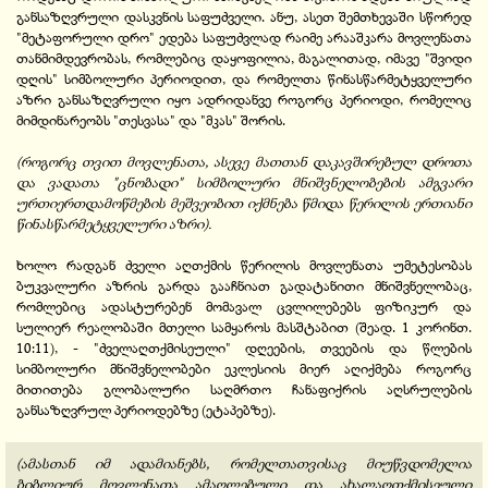
განსაზღვრული დასკვნის საფუძველი. ანუ, ასეთ შემთხევაში სწორედ
"მეტაფორული დრო" ედება საფუძვლად რაიმე არააშკარა მოვლენათა
თანმიმდევრობას, რომლებიც დაყოფილია, მაგალითად, იმავე "შვიდი
დღის" სიმბოლური პერიოდით, და რომელთა წინასწარმეტყველური
აზრი განსაზღვრული იყო ადრიდანვე როგორც პერიოდი, რომელიც
მიმდინარეობს "თესვასა" და "მკას" შორის.
(როგორც თვით მოვლენათა, ასევე მათთან დაკავშირებულ დროთა
და ვადათა "ცნობადი" სიმბოლური მნიშვნელობების ამგვარი
ურთიერთდამოწმების მეშვეობით იქმნება წმიდა წერილის ერთიანი
წინასწარმეტყველური აზრი).
ხოლო რადგან ძველი აღთქმის წერილის მოვლენათა უმეტესობას
ბუკვალური აზრის გარდა გააჩნიათ გადატანითი მნიშვნელობაც,
რომლებიც ადასტურებენ მომავალ ცვლილებებს ფიზიკურ და
სულიერ რეალობაში მთელი სამყაროს მასშტაბით (შეად. 1 კორინთ.
10:11), - "ძველაღთქმისეული" დღეების, თვეების და წლების
სიმბოლური მნიშვნელობები ეკლესიის მიერ აღიქმება როგორც
მითითება გლობალური საღმრთო ჩანაფიქრის აღსრულების
განსაზღვრულ პერიოდებზე (ეტაპებზე).
(ამასთან იმ ადამიანებს, რომელთათვისაც მიუწვდომელია
ბიბლიურ მოვლენათა ამაღლებული და ახალაღთქმისეული