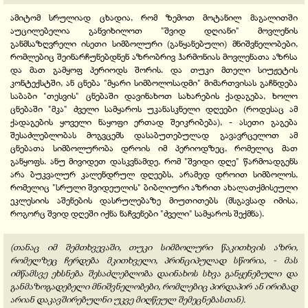
ამიტომ სრულიად ცხადია, რომ ზემოთ მოტანილ მაგალითში
აუცილებელია განვიხილოთ "შვიდ დღიანი" მოვლენის
განმსაზღვრელი ისეთი სიმბოლური (განყანებული) მნიშვნელობები,
რომლებიც შეინარჩუნებდნენ აზრობრივ ჰარმონიას მოვლენათა აზრსა
და მათ გამყოფ პერიოდს შორის. და თუკი მთელი სიუჟეტის
კონტექსტში, ან ცნება "მყარი სიმბოლოსადმი" მიმართვისას გაჩნდება
საბაბი "თესვის" ცნებაში დავინახოთ სახარების ქადაგება, ხოლო
ცნებაში "მკა" ძველი სამყაროს უკანასკნელი დღეები (როდესაც ამ
ქადაგების ყოველი ნაყოფი ერთად შეიკრიბება), - ასეთი გაგება
შესაძლებლობას მოგვცემს დასაბუთებულად გავავრცელოთ ამ
ცნებათა სიმბოლურობა დროის იმ პერიოდზეც, რომელიც მათ
განყოფს. ანუ მივიდეთ დასკვნამდე, რომ "შვიდი დღე" წარმოადგენს
არა ბუკვალურ კალენდრულ დღეებს, არამედ დროით სიმბოლოს,
რომელიც "სრული შვიდეულის" ბიბლიური აზრით ახალათქმისეული
ეკლესიის აშენების დასრულებაზე მიუთითებს (მსგავსად იმისა,
როგორც შვიდ დღეში იქნა ნაჩვენები "ძველი" სამყაროს შექმნა).
(თანაც იმ შემთხვევაში, თუკი სიმბოლური წაკითხვის აზრი,
რომელზეც ჩერდება მკითხველი, პრინციპულად სწორია, - მას
იმწამსვე ეხსნება შესაძლებლობა დაინახოს სხვა განყენებული და
განმაზოგადებელი მნიშვნელობები, რომლებიც პირდაპირ ან ირიბად
არიან დაკავშირებულნი უკვე მიღწეულ შემეცნებასთან).