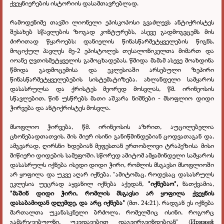
ქვეყნიერების ისტორიის დასამთავრებლად.
რამოდენიმე თავში ლიონელი ეპისკოპოსი გვაძლევს ანტიქრისტეს
შესახებ სწავლების ზოგად კონტურებს, ასევე გადმოგვცემს მის
ძირითად წყაროებს: დანიელის წინასწარმეტყველების წიგნს,
მოციქულ პავლეს მე-2 ეპისტოლეს თესალონიკელთა მიმართ და
იოანე ღვთისმეტყველის გამოცხადებას. წმიდა მამამ ასევე მოახდინა
წმიდა გადმოცემისა და ეკლესიაში არსებული ზეპირი
წინასწარმეტყველებების სისტემატიზება. ახლანდელი სამყაროს
დასასრულსა და ქრისტეს მეორედ მოსვლას, წმ. ირინეოსის
სწავლებით, წინ უსწრებს მათი აშკარა ნიშნები - მსოფლიო დიდი
ჭირვება და ანტიქრისტეს მოსვლა.
მსოფლიო ჭირვება, წმ. ირინეოსის აზრით, აუცილებელია
ცხონებადთათვის. მის მიერ ისინი განიწმინდებიან ცოდვათაგან და,
ამგვარად, ღირსნი ხდებიან მეფესთან ერთობლივი ტრაპეზისა მისი
მიწიერი დიდების სამეფოში. სწორედ ამიტომ ამჟამინდელი სამყაროს
დასასრულს იქნება ისედი დიდი ჭირი, რომლის მსგავსი მსოფლიოში
არ ყოფილა და უკვე აღარ იქნება. "ამიტომაც, როდესაც დასასრულს
ეკლესია უეცრად აყვანილ იქნება აქედან,
"იქნებაო",
ნათქვამია,
"მაშინ დიდი ჭირი, რომლის მსგავსი არ ყოფილა ქვეყნის
დასაბამიდან დღემდე, და არც იქნება"
(მთ. 24:21). რადგან ეს იქნება
მართალთა უკანასკნელი ბრძოლა, რომელშიც ისინი, როგორც
გამარჯვებულნი, უკვდავებით დაგვირგვინდებიან" (Ириней