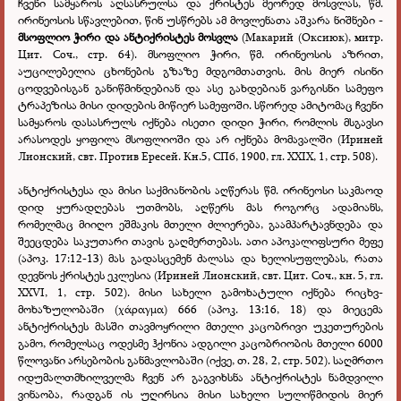
ჩვენი სამყაროს აღსასრულსა და ქრისტეს მეორედ მოსვლას, წმ.
ირინეოსის სწავლებით, წინ უსწრებს ამ მოვლენათა აშკარა ნიშნები -
მსოფლიო ჭირი და ანტიქრისტეს მოსვლა
(Макарий (Оксиюк), митр.
Цит. Соч., стр. 64). მსოფლიო ჭირი, წმ. ირინეოსის აზრით,
აუცილებელია ცხონების გზაზე მდგომთათვის. მის მიერ ისინი
ცოდვებისგან განიწმინდებიან და ასე გახდებიან ვარგისნი სამეფო
ტრაპეზისა მისი დიდების მიწიერ სამეფოში. სწორედ ამიტომაც ჩვენი
სამყაროს დასასრულს იქნება ისეთი დიდი ჭირი, რომლის მსგავსი
არასოდეს ყოფილა მსოფლიოში და არ იქნება მომავალში (Ириней
Лионский, свт. Против Ересей. Кн.5, СПб, 1900, гл. XXIX, 1, стр. 508).
ანტიქრისტესა და მისი საქმიანობის აღწერას წმ. ირინეოსი საკმაოდ
დიდ ყურადღებას უთმობს, აღწერს მას როგორც ადამიანს,
რომელმაც მიიღო ეშმაკის მთელი ძლიერება, გაამპარტავნდება და
შეეცდება საკუთარი თავის გაღმერთებას. ათი აპოკალიფსური მეფე
(აპოკ. 17:12-13) მას გადასცემენ ძალასა და ხელისუფლებას, რათა
დევნოს ქრისტეს ეკლესია (Ириней Лионский, свт. Цит. Соч., кн. 5, гл.
XXVI, 1, стр. 502). მისი სახელი გამოხატული იქნება რიცხვ-
მოხაზულობაში
(
χάραγμα
)
666 (აპოკ. 13:16, 18) და მიეცემა
ანტიქრისტეს მასში თავმოყრილი მთელი კაცობრივი უკეთურების
გამო, რომელსაც ოდესმე ჰქონია ადგილი კაცობრიობის მთელი 6000
წლოვანი არსებობის განმავლობაში
(იქვე,
თ.
28, 2, стр. 502). საღმრთო
იდუმალთმხილველმა ჩვენ არ გაგვიხსნა ანტიქრისტეს ნამდვილი
ვინაობა, რადგან ის უღირსია მისი სახელი სულიწმიდის მიერ