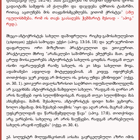
დასაცავად (ლკ. 18:2-8). ამას გააკეთებს ის თავისი მეფობის დროს:
გადაიტანს სამეფოს ამ ქალაქში და დაჯდება ღმრთის ტაძარში,
რითაც აცთუნებს მის თაყვანისმცემლებს, ვითომ ქრისტეა"
(ანუ
იგულისხმება, რომ ის თავს გაასაღებს ჭეშმარიტ მესიად - "აპოკ."
რედ.).
მხეცი-ანტიქრისტეს სახელი დაშიფრულია რიცხვ-გამოსახულებით
(χάραγμα) ექვსას სამოცდა ექვსი (აპოკ. 13:16, 18) და ჯერ-ჯერობით
დაფარულია ორი მიზეზით: პრაქტიკულით და ეთიკურით.
პრაქტიკული მხრივ "არანაკლები საშიშროება ემუქრება მათ, ვინც
ცრუდ მიისაკუთრებს ანტიქრისტეს სახელის ცოდნას. რადგან თუკი
ისინი ივარაუდებენ რაიმე სახელს, ის კი სხვა სახელით მოვა,
ადამიანები ადვილად მოტყუვდებიან, ან კიდევ, იფიქრებენ,
თითქოსდა ჯერ კიდევ არ მოსულა ის, ვისიც უნდა ეშინოდეთ" (იქვე.
თ. 30, 1). ეთიკური თვალსაზრისით საღმრთო იდუმალთმხილველმა
არ გაგვიხსნა ანტიქრისტეს ნამდვილი სახელი, "რადგან ის ღირსი არ
არის ნაუწყებ იყოს სულიწმიდისგან. რადგან თუკი სულიწმიდა მას
ახსენებდა, მაშინ, შესაძლოა, ანტიქრისტეს დიდი ხანი ეცხოვრა,
ხოლო ამჟამად, მის შესახებ ითქმის: "იყო და აღარ არის, მაგრამ ამოვა
უფსკრულიდან და წარსაწყმედლად წავა" (აპოკ. 17:8), თითქოსდა
არც ეარსებოს, სახელიც არ არის ნაუწყები, რადგან არარსებულის
სახელს არავინ იუწყება" (იქვე. თ. 30, 4).
ეპ. სილვესტრ მილევანსკისთან აისახა გავრცელებული აზრი იმის