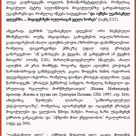
ლუკა გადმოგვცემს იოველის წინასწარმეტყველებას, რომელსაც
მოციქული პეტრე სულიწმიდის მოციქულებზე გარდამოსვლას
უკავშირებს და, რომელიც იწყება სიტყვებით:
"და იქნება უკანასკნელ
დღეებში, ... მივაფენ ჩემი სულისაგან ყველა ხორცს"
(საქმე 2:17).
ამგვარად, ტერმინ "უკანასკნელი დღეების" ორი ხსენებული
მნიშვნელობა თუმც სხვადასხვაა გამოყენების თვალსაზრისით,
გადაიფარებიან ახალი აღთქმის ეპოქის აზრობრივი დანიშნულებით,
რომელიც დაგვირგვინდა ეშმაკზე უფალ იესუ ქრისტეს
გამარჯვებით: "აწ განისჯება ეს ქვეყანა, აწ განდევნიან ამ ქვეყნის
მთავარს" (იოანე 2:31). მართლმადიდებლური სწავლება ახალი
აღთქმის ამ ერას მიიჩნევს, როგორც ძველი აღთქმის ეპოქისგან
ხარისხობრივად განსხვავებულს. კაცთა მოდგმის ხსნის ისტორიის
დღევანდელი ისტორია, რომელიც დაიწყო ქრისტეს აღდგომით, უკვე
წარმოადგენს "ქრისტეს ჭეშმარიტ სამეფოს, რომელიც ნამდვილი და
სრულიად რეალურია მორწმუნეთათვის" (Иоанн Мейендорф,
протопр. Жизнь и труды свт. Григория Паламы. СПб, 1997, стр. 264).
ამიტომაც შეიძლება ლაპარაკი "განხორციელებულ
ესქატოლოგიაზე", რომელსაც აღიარებდნენ და იცავდნენ ქრისტეს
მოციქულები და ეკლესიის წმიდა მამები, რითაც ხაზს უსვამდნენ
ღმრთის განკაცებისა და "აწმყოში მისი ქმედითობის" რეალურობას
(იქვე. გვ. 264).
"უკანასკნელი დღე" - ღმრთის მოსვლის დღე კაცთა მოდგმის