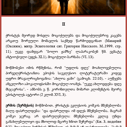
II
ქრისტეს მეორედ მოსვლა მოციქულებს და მოციქულებრივ კაცებს
არცთუ შორეული მომავლის საქმედ წარმოედგინათ (Макарий
(Оксиюк), митр. Эсхатология свт. Григория Нисского, М.,1999, стр.
11). უკვე დამდგარ "ბოლო ჟამზე" ლაპარაკობენ წმ. ეგნატე
ანტიოქიელი (ეფეს. ХI,1), მოციქული ბარნაბა (VI, 13).
მოწმობები იმის რწმენისა, რომ "უფლის დღე" მოახლოვებულია
პირველქრისტიანთა ეპოქის საეკლესიო ლიტერატურაში კიდევ
უფრო მრავალრიცხოვანია: "ახლოა ჟამი" (გამოცხ. 22:10), - აუწყებს
ანგელოზი აპოკალიფსისში მოციქულ იოანეს. "უკვე ახლოვდება დღე
მსჯავრისა", - ამბობს ე. წ. კორინთელთა მიმართ კლიმენტის მეორე
ეპისტოლეს ავტორი (2 კლიმ. XVI, 3).
ერმის (ჰერმესის)
მოწმობით, ქრისტეს ეკლესიის კოშკის მშენებლობა
მალე დასრულდება: "და დასრულდა იმ დღეს მშენებლობა, მაგრამ
კოშკი ჯერაც არ დასრულებულა; მშენებლობა კვლავ უნდა
განახლებულიყო და მხოლოდ მცირე ხნით შეჩერდა" (Кн. 3, подобие
9,
V
). მოციქულ ჰერმესის მწმობით, ის მანამ არ დასრულდება, "სანამ