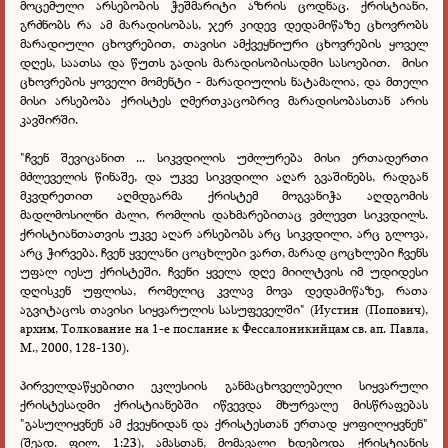
მოცემული არსებობის ჭეშმარიტი აზრის ცოდნაც. ქრისტიანი,
გრძნობს რა ამ მარადისობას, ჯერ კიდევ დედამიწაზე ცხოვრობს
მარადიული ცხოვრებით, თავისი ამქვეყნიური ცხოვრების ყოველ
დღეს, საათსა და წუთს გადის მარადისობისადმი სასოებით.
მისი
ცხოვრების ყოველი მომენტი - მარადიულის ნატამალია, და მთელი
მისი არსებობა ქრისტეს ღმერთკაცობრივ მარადისობასთან არის
კავშირში.
"ჩვენ შევიცანით ... სიკვდილის უძლურება მისი ერთადერთი
მძლეველის წინაშე, და უკვე სიკვდილი აღარ გვაშინებს, რადგან
მკვდრეთით აღმდგარმა ქრისტემ მოგვანიჭა აღდგომის
მადლმოსილნი ძალი, რომლის დახმარებითაც ვძლევთ სიკვდილს.
ქრისტიანთათვის უკვე აღარ არსებობს არც სიკვდილი, არც გლოვა,
არც ჭირვება. ჩვენ ყველანი ცოცხლები ვართ, მარად ცოცხლები ჩვენს
უფალ იესუ ქრისტეში. ჩვენი ყველა დღე მიილტვის იმ უდიდესი
დღისკენ უფლისა, რომელიც კვლავ მოვა დედამიწაზე, რათა
აგვიტაცოს თავისი სიყვარულის სასუფეველში" (Иустин (Попович),
архим, Толкование на 1-е послание к Фессалоникийцам св. ап. Павла,
М., 2000, 128-130).
პირველდაწყებითი ეკლესიის განმაცხოველებელი სიყვარული
ქრისტესადმი ქრისტიანებში იწვევდა მხურვალე მისწრაფებას
"გასულიყვნენ ამ ქვეყნიდან და ქრისტესთან ერთად ყოფილიყვნენ"
(შეად. ფილ. 1:23), ამასთან, მომავალი ხდებოდა ქრისტიანის