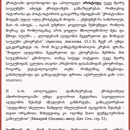
ქრისტიანი ფილოსოფოსი და აპოლოგეტი
არისტიდე,
უკვე მეორე
საუკუნეში აძლევს ქრისტიანებს განსაზღვრებას, რომლებიც
ისტორიისა და პოსტ ისტორიის გასაყარზე იმყოფებიან: "ქრისტიანთა
მოდგმა უფალ იესუ ქრისტესგან მოდის, ... ეძებდნენ რა სიმართლეს,
მათ ის იპოვეს, ... იციან ღმერთი, ყოველივეს შემოქმედი, რომლის
მიერაც და რომლისგანაც არის ყოველი, მხოლოდშობილ ძესა და
წმიდა სულში, ... ელოდებიან აღდგომას მკვდრეთით და მომავალ
საუკუნო ცხოვრებას" (Аристид. Апология, 15,1-3). ჩვენ არ უნდა
გვაკვირვებდეს ის, რომ ნიკე-კონსტანტინოპოლის კრების ფრაზა
"მოველი აღდგომასა მკვდრეთით და ცხოვრებასა მერმისა მის
საუკუნისასა" ცნობილია, თანაც სიტყვა სიტყვით, უკვე მეორე
საუკუნიდან. ეკლესია თავისი არსებობის დასაბამიდან ცხოვრობდა,
როგორც ესქატოლოგიური თემი, რომელშიც იწყებოდა,
განახლდებოდა და განიცადებოდა დროთა აღსრულების ჟამი (τῶν
ἐσχατων).
II ს-ის აპოლოგეტთა დამსახურებად ქრისტიანულ
ანთროპოლოგიაში უნდა ვაღიაროთ მკვდართა საყოველთაო
აღდგომის შესახებ სწავლების განმარტება, განსაკუთრებით
"აღდგომილ სხეულთა ნამდვილ სხეულებთან იგივეობის შესახებ -
თვით ორგანოთა მიხედვითც კი, ოღონდ მათი ფუნქციურობის
გამოკლებით" (Макарий (Оксиюк), митр. Цит. Соч., стр. 52).
მიიჩნევენ რა, რომ მკვდართა მომავალი აღდგომა იქნება