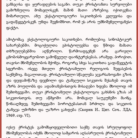
განსჯისა და ყურადღების საგანი. თუკი ქრისტიანთა სურვილები
გამიზნულია მომავლისკენ, მაშინ მათი აზრებიც იქითკენაა
მიმართული, ანუ ესქატოლოგიური საკითხების კვლევისა და
გადაწყვეტისკენ. უნდა შევნიშნოთ, რომ ეს არის უმნიშვნელოვანესი
ფაქტი.
ამიტომაც ესქატოლოგიური საკითხები, რომლებიც სინოპტიკურ
სახარებებში, მოციქულთა ეპისტოლეებსა და წმიდა მამათა
თხზულებებშია აღწერილი, წარმოადგენენ არა ცარიელი
ცნობისმოყვარეობით გამოწვეულ დაინტერესებას, არამედ, პირიქით,
თავისი მნიშვნელობის მქონეა, როგორც სხვა საკითხთა გადაწყვეტის
სფეროში, ისევე მთელი ქრისტიანული რელიგიის შეფასების
საქმეშიც. მაგალითად, ქრისტიანული სწავლება ჯვარსახოვანი გზის
და დედამიწაზე დევნილი და ტანჯული სიკეთის შესახებ თავის
აზრს პოულობს და ადამიანებისთვის მისაღები ხდება მხოლოდ იმ
შემთხვევაში, თუკი ქრისტიანული ესქატოლოგია გახსნის გზას ამ
სიკეთისთვის, თუ აწმყოში არა, მომავალ საუკუნეში მაინც.
წინააღმდეგ შემთხვევაში ბოროტებასთან ბრძოლა და სიკეთის
ტანჯვა უმიზნო და უაზრო გახდება (Скорик И., Цит. Соч., ЛДА,
1969, стр. VI).
იესუ ქრისტეს გამომსყიდველობითი საქმე თავის სრულყოფილ
მნიშვნელობას იძენს მხოლოდ სამყაროს აღსასრულის ქრისტიანული