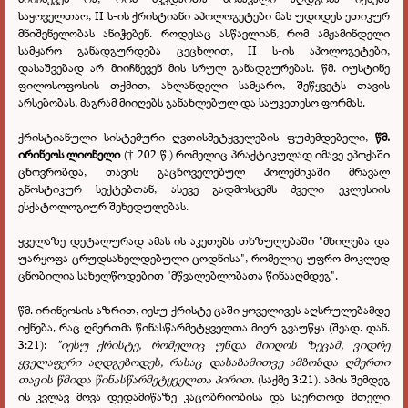
საყოველთაო, II ს-ის ქრისტიანი აპოლოგეტები მას უდიდეს ეთიკურ
მნიშვნელობას ანიჭებენ. როდესაც ასწავლიან, რომ ამჟამინდელი
სამყარო განადგურდება ცეცხლით, II ს-ის აპოლოგეტები,
დასაშვებად არ მიიჩნევენ მის სრულ განადგურებას. წმ. იუსტინე
ფილოსოფოსის თქმით, ახლანდელი სამყარო, შეწყვეტს თავის
არსებობას, მაგრამ მიიღებს განახლებულ და საუკეთესო ფორმას.
ქრისტიანული სისტემური ღვთისმეტყველების ფუძემდებელი,
წმ.
ირინეოს ლიონელი
(
202 წ.) რომელიც პრაქტიკულად იმავე ეპოქაში
†
ცხოვრობდა, თავის გაცხოველებულ პოლემიკაში მრავალ
გნოსტიკურ სექტებთან, ასევე გადმოსცემს ძველი ეკლესიის
ესქატოლოგიურ შეხედულებას.
ყველაზე დეტალურად ამას ის აკეთებს თხზულებაში "მხილება და
უარყოფა ცრუდსახელდებული ცოდნისა", რომელიც უფრო მოკლედ
ცნობილია სახელწოდებით "მწვალებლობათა წინააღმდეგ".
წმ. ირინეოსის აზრით, იესუ ქრისტე ცაში ყოველივეს აღსრულებამდე
იქნება, რაც ღმერთმა წინასწარმეტყველთა მიერ გვაუწყა (შეად. დან.
3:21):
"იესუ ქრისტე, რომელიც უნდა მიიღოს ზეცამ, ვიდრე
ყველაფერი აღდგებოდეს, რასაც დასაბამითვე ამბობდა ღმერთი
თავის წმიდა წინასწარმეტყველთა პირით.
(საქმე 3:21). ამის შემდეგ
ის კვლავ მოვა დედამიწაზე კაცობრიობისა და საერთოდ მთელი