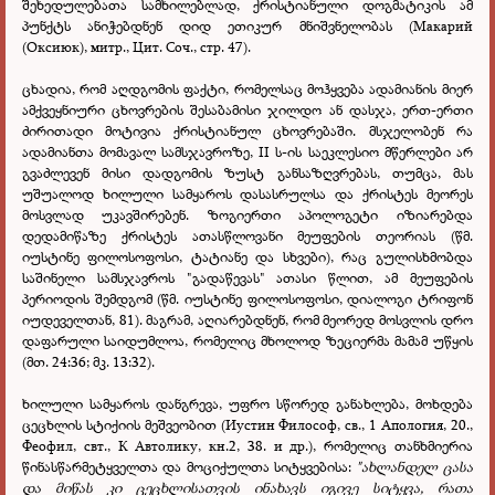
შეხედულებათა სამხილებლად, ქრისტიანული დოგმატიკის ამ
პუნქტს ანიჭებდნენ დიდ ეთიკურ მნიშვნელობას (Макарий
(Оксиюк), митр., Цит. Соч., стр. 47).
ცხადია, რომ აღდგომის ფაქტი, რომელსაც მოჰყვება ადამიანის მიერ
ამქვეყნიური ცხოვრების შესაბამისი ჯილდო ან დასჯა, ერთ-ერთი
ძირითადი მოტივია ქრისტიანულ ცხოვრებაში. მსჯელობენ რა
ადამიანთა მომავალ სამსჯავროზე, II ს-ის საეკლესიო მწერლები არ
გვაძლევენ მისი დადგომის ზუსტ განსაზღვრებას, თუმცა, მას
უშუალოდ ხილული სამყაროს დასასრულსა და ქრისტეს მეორეს
მოსვლად უკავშირებენ. ზოგიერთი აპოლოგეტი იზიარებდა
დედამიწაზე ქრისტეს ათასწლოვანი მეუფების თეორიას (წმ.
იუსტინე ფილოსოფოსი, ტატიანე და სხვები), რაც გულისხმობდა
საშინელი სამსჯავროს "გადაწევას" ათასი წლით, ამ მეუფების
პერიოდის შემდგომ (წმ. იუსტინე ფილოსოფოსი, დიალოგი ტრიფონ
იუდეველთან, 81). მაგრამ, აღიარებდნენ, რომ მეორედ მოსვლის დრო
დაფარული საიდუმლოა, რომელიც მხოლოდ ზეციერმა მამამ უწყის
(მთ. 24:36; მკ. 13:32).
ხილული სამყაროს დანგრევა, უფრო სწორედ განახლება, მოხდება
ცეცხლის სტიქიის მეშვეობით (Иустин Философ, св., 1 Апология, 20.,
Феофил, свт., К Автолику, кн.2, 38. и др.), რომელიც თანხმიერია
წინასწარმეტყველთა და მოციქულთა სიტყვებისა:
"ახლანდელ ცასა
და მიწას კი ცეცხლისათვის ინახავს იგივე სიტყვა, რათა