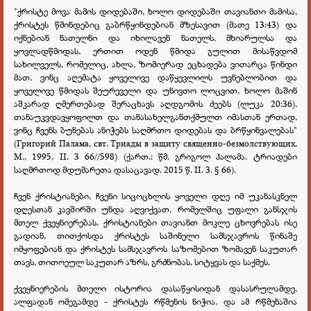
"ქრისტე მოვა მამის დიდებაში, ხოლო დიდებაში თავიანთი მამისა,
ქრისტეს წმინდებიც გაბრწყინდებიან მზესავით (მათე 13:43) და
იქნებიან ნათელნი და იხილავენ ნათელს, მხიარულსა და
ყოვლადწმიდას, ერთით ოდენ წმიდა გულით მისაწვდომ
სახილველს, რომელიც, ახლა, ზომიერად ეცხადება ვითარცა წინდი
მათ, ვინც აღემატა ყოველივე დაწყევლილს უვნებლობით და
ყოველივე წმიდას შეურეველი და უნივთო ლოცვით, ხოლო მაშინ
აშკარად ღმერთებად შერაცხავს აღდგომის ძეებს (ლუკა 20:36),
თანაუკვდავყოფილთ და თანასახელგანთქმულთ იმასთან ერთად,
ვინც ჩვენს ბუნებას ანიჭებს საღმრთო დიდებას და ბრწყინვალებას"
(Григорий Палама, свт. Триады в защиту священно-безмолствующих,
М., 1995, II. 3 66//598) (ქართ.: წმ. გრიგოლ პალამა. ტრიადები
საღმრთოდ მდუმარეთა დასაცავად. 2015 წ. II. 3.
§
66).
ჩვენ ქრისტიანები, ჩვენი სიცოცხლის ყოველი დღე იმ უკანასკნელ
დღესთან კავშირში უნდა აღვიქვათ, რომელშიც უფალი განსჯის
მთელ ქვეყნიერებას. ქრისტიანები თავიანთ მოკლე ცხოვრებას ისე
გადიან, თითქოსდა ქრისტეს საშინელი სამსჯავროს წინაშე
იმყოფებიან და ქრისტეს სამსჯავროს საზომებით ზომავენ საკუთარ
თავს, თითოეულ საკუთარ აზრს, გრძნობას, სიტყვას და საქმეს.
ქვეყნიერების მთელი ისტორია დასაწყისიდან დასასრულამდე,
ალფადან ომეგამდე - ქრისტეს რწმენის ნიჭია, და ამ რწმენაშია