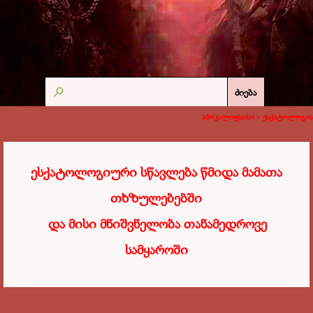
ძიება
აპოკალიფსისი >
ესქატოლოგია
ესქატოლოგიური სწავლება წმიდა მამათა
თხზულებებში
და მისი მნიშვნელობა თანამედროვე
სამყაროში