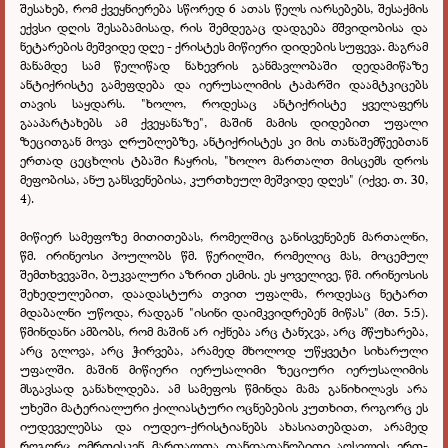
შესახებ, რომ ქვეყნიერება სწორედ 6 ათას წელს იარსებებს, შესაქმის
ექვსი დღის შესაბამისად, რის შემდეგაც დადგება მშვიდობისა და
ნეტარების მეშვიდე დღე - ქრისტეს მიწიერი დიდების სუფევა. მაგრამ
მანამდე სამ წელიწად ნახევრის განმავლობაში დედამიწაზე
ანტიქრისტე გამეფდება და იერუსალიმის ტაძარში დაამტკიცებს
თავის საყდარს. "ხოლო, როდესაც ანტიქრისტე ყველაფერს
გააპარტახებს ამ ქვეყანაზე", მაშინ მამის დიდებით უფალი
ზეცითგან მოვა ღრუბლებზე, ანტიქრისტეს კი მის თანაშემწეებთან
ერთად ცეცხლის ტბაში ჩაყრის, "ხოლო მართალთ მისცემს დროს
მეფობისა, ანუ განსვენებისა, კურთხეულ მეშვიდე დღეს" (იქვე. თ. 30,
4).
მიწიერ სამეფოზე მითითებას, რომელშიც განისვენებენ მართალნი,
წმ. ირინეოსი პოულობს წმ. წერილში, რომელიც მას, მოცემულ
შემთხვევაში, ბუკვალური აზრით ესმის. ეს ყოველივე, წმ. ირინეოსის
შეხედულებით, დაადასტურა თვით უფალმა, როდესაც ნეტართ
მდაბალნი უწოდა, რადგან "ისინი დაიმკვიდრებენ მიწას" (მთ. 5:5).
წმინდანი ამბობს, რომ მაშინ არ იქნება არც ტანჯვა, არც მწუხარება,
არც გლოვა, არც ჭირვება, არამედ მხოლოდ უწყვეტი სიხარული
უფალში. მაშინ მიწიერი იერუსალიმი ზეციური იერუსალიმის
მსგავსად განახლდება. ამ სამეფოს წმინდა მამა განიხილავს არა
უხეში მატერიალური ქილიასტური ოცნებების კუთხით, როგორც ეს
იუდეველებსა და იუდეო-ქრისტიანებს ახასიათებდათ, არამედ
როგორც ღმრთისკენ მართალთა თანდათანობითი აღსვლის ერთ-