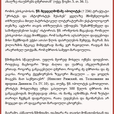
ახალზე ისაუბრებს ღმერთთან" (იქვე. წიგნი. 5, თ. 36, 1).
რომის ეპისკოპოსის,
წმ. მღვდელმოწამე იპოლიტეს
(
236) ტრაქტატი
†
"ქრისტეს და ანტიქრისტეს შესახებ" ყველაზე მნიშვნელოვანი
თხზულებაა მთელ პატრისტიკულ ლიტერატურაში ესქატოლოგიურ
თემაზე. ავტორი თავის თხზულებას უწოდებს "შემაძრწუნეელ და
საშინელებებით სავსე" ისტორიას. წმ. ირინეოსის მსგავსად, რომაელი
ეპისკოპოსი ასევე მიიჩნევდა, რომ სამყაროს აღსასრული დადგებოდა
მისი შექმნიდან ექვსი ათასი წლის დასრულების შემდეგ. მაგრამ, მას
ქილიაზმის მტკიცე მიმდევრად მაინც ვერ ჩავთვლით, რადგან მას
არაერთხელ უთქვამს, რომ ღმრთის სამეფო მარადიულია.
წმინდანის სწავლებით, უფლის მეორედ მოსვლა იქნება დიდებით,
როდესაც მაცხოვარი "მოვა ძალთა და უამრავ ანგელოზებთან
ერთად, როგორც განკაცებული ღმერთი, როგორც ძე ღმრთისა და ძე
კაცისა, როგორც ქვეყნიერების ზეციერი მსაჯული ... და ყოველს
მიაგებს მათ საქმეთაებრ" (Ипполит Римский, еп. Толкование на
пророка Даниила. Гл. IV, 10). და, თუმც, წმ. იპოლიტეს გამოთვლით,
ქრისტეს მოსვლამდე უნდა გასულიყო 500 წელის ღმრთის ძის
განკაცებიდან, მიუხედავად ამისა, ის მაინც აღნიშნავს, რომ ზუსტი
თარიღი ჩვენგან დაფარულია, რათა უდებებას და მცონარებას არ
მივეცეთ და არ დავკარგოთ მარადიული ცხოვრება.
მაგრამო, ასწავლის წმინდანი, დაჰფარა რა თავისი მოწაფეებისგან და