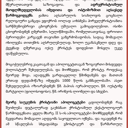
მწერალთათვის საზოგადოა, და
ადრექრისტიანულ
მსოფლმხედველობას იმედითა და ოპტიმიზმით აღსავსედ
წარმოგვიდგენს
.
ჟამთა აღსასრულის სიახლოვის ცოცხალი
რელიგიური განცდა ვფიქრობ იოლად აიხსნება პირველქრისტიანთა
სარწმუნოებრივი ცხოვრების უშუალო გამოცდილებით. ისინი
ცხოვრობდნენ ღმერთში, სულიწმიდაში, რომელთათვისაც დროითი
პერიოდები კარგავენ თავიანთ განგრძობადობას, სადაც მომავალი
იხილვება თითქმის აღსრულებულად, ხოლო უკანასკნელი დღე და
ქვეყნად ღმერთკაც იესუ ქრისტეს დიდებით მოსვლა უკვე
დაწყებულია.
მოციქულებრივ კაცთაგან და აპოლოგეტთაგან ზოგიერთი მისდევდა
ქილიასტურ შეხედულებას, და მიიჩნევდა, რომ ქრისტე, როდესაც
მეორედ მოვა, აღადგენს გარდაცვლილ წმინდანებს და მათთან
ერთად დედამიწაზე იმეფებს 1000 წლის განმავლობაში. ასეთ
შეხედულებას იზიარებდნენ: წმ. პაპიას იერაპოლელი, წმ. იუსტინე
მარტვილი (ფილოსოფოსი), წმ. ირინეოს ლიონელი და სხვები.
მეორე საუკუნის ქრისტიანი აპოლოგეტები
ცდილობდნენ რაც
შეიძლება დეტალურად გაეხსნათ ქრისტიანულ ესქატოლოგიურ
წარმოდგენათა ყველა მხარე. II ს-ის აპოლოგეტები მიიჩნევდნენ, რომ
მკვდართა მომავალი აღდგომა საყოველთაო იქნება, და იცავდნენ რა
ამ სწავლებას სხვადასხვა გნოსტიკურ და წარმართულ