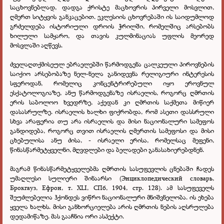
საცხოვნებლად, დადგა ქრისტე მაცხოვრის პირველი მოსვლით,
ღმერთ სიტყვის განკაცებით. ეკლესიის ცხოვრებაში ის საიდუმლოდ
გრძელდება ისტორიული დროის ჭრილში, რომელშიც არსებობს
ხილული სამყარო, და თავის კულმინაციას უფლის მეორედ
მოსვლაში აღწევს.
ძველაღთქმისეულ ებრაელებში წარმოდგენა ცალკეული პიროვნების
საიქიო არსებობაზე ნელ-ნელა განიდევნა რელიგიური ინტერესის
სფეროდან, რომელიც კონცენტრირებული იყო ეროვნულ
ესქატოლოგიაზე, ანუ წარმოდგენაზე ისრაელის, როგორც ღმრთის
ერის საბოლოო ხვედრზე, აქედან კი ღმრთის საქმეთა მიწიერ
დასასრულზე. ისრაელის ხალხი ფიქრობდა, რომ ასეთი დასსრული
სხვა არაფერია თუ არა ისრაელის და მისი ნაციონალური სამეფოს
განდიდება, როგორც თვით ისრაელის ღმერთის სამეფოსი და მისი
ცხებულისა ანუ ძისა, - ისრაელი ერისა, რომელსაც მეფენი,
წინასწარმეტყველნი, მღვდლები და ბელადები განასახიერებდნენ.
მაგრამ წინასწარმეტყველებმა ღმრთის სასუფევლის ცნებაში ჩადეს
უმაღლესი სულიერი შინაარსი (Энциклопедический словарь,
Брокгауз, Ефрон, т. XLI, СПб, 1904, стр. 128). ამ სასუფეველს
შეუძლებელია ჰქონდეს ვიწრო ნაციონალური მნიშვნელობა. ის ეხება
ყველა ხალხს. მისი განხორციელება არის ღმრთის ნების აღსრულება
დედამიწაზე. მას გააჩნია ორი ასპექტი.