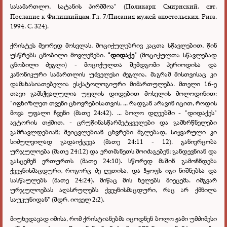
სასამართლო, სატანის პირმშოა"
(Поликарп Смирнский, свт.
Послание к Филиппийцам. Гл. 7/Писания мужей апостольских. Рига,
1994. С. 324).
ქრისტეს მეორედ მოსვლას, მოციქულებრივ კაცთა სწავლებით, წინ
უსწრებს ცნობილი მოვლენები.
"დიდაქე"
(მოციქულთა სწავლებად
ცნობილი ძეგლი) - მოციქულთა შემდგომი პერიოდისა და
კანონიკური სამართლის უძველესი ძეგლია, მაგრამ მისთვისაც კი
დამახასიათებელია ესქატოლოგიური მიმართულება. მთელი 16-ე
თავი გამსჭვალულია უფლის დიდებით მოსვლის მოლოდინით:
"იფხიზლეთ თვენი ცხოვრებისათვის. ... რადგან არავინ იცით, როდის
მოვა უფალი ჩვენი (მათე 24:42). ... ბოლო დღეებში - "დიდაქეს"
ავტორის თქმით, - ცრუწინასწარმეტყველები და გამხრწნელები
გამრავლდებიან; შეიცვლებიან ცხვრები მგლებად, სიყვარული კი
სიძულვილად გადაიქცევა (მათე 24:11 - 12). განივრცობა
ურჯულოება (მათე 24:12) და ერთმანეთს მოიძაგებენ; განდევნიან და
გასცემენ ერთურთს (მათე 24:10). სწორედ მაშინ გამოჩნდება
ქვეყნისმაცდური, როგორც ძე ღვთისა, და ჰყოფს იგი ნიშნებსა და
სასწაულებს (მათე 24:24). მიწაც მის ხელებს მიეცემა. იმგვარ
ურჯულოებას აღასრულებს ქვეყნისმაცდური, რაც არ ქმნილა
საუკუნიდან" (შდრ. იოველ 2:2).
მიუხედავად იმისა, რომ ქრისტიანებმა იცოდნენ ბოლო ჟამი უმძიმესი