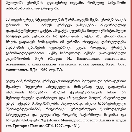
პუოლობს ცხონების ღვთაებრივ იდეაში, რომელიც სამყაროში
თანდათანობით აღესრულება.
ამ იდეის ურყევ მტკიცებულებას წარმოადგენს ჩვენი ცხონებისთვის
ღმრთის ძის - იესუს ქრისტეს განკაცების ისტორიულად
დადასტურებული ფაქტი. ამ ფაქტს ეფუძნება მთელი ქრისტიანული
სარწმუნოება. ეყრდნობა რა წარსულის ფაქტს, მას ქრისტიანთა
მზერა გადააქვს მომავალში, იმ დროში, როდესაც დასრულდება
ადამიანის ცხონების ღვთაებრივი გეგმა, როდესაც ქრისტეს
გამომსყიდველობითი საქმე საბოლოოდ იქნება გათავისებული
კაცობრიობის მიერ (Скорик И., Евангельская эсхатология,
освещаемая с христианской этической точки зрения, Курс. Соч.,
машинопись, ЛДА, 1969, стр. IV).
ეკლესიამ, რომელიც ქრისტეს ერთადერთი სხეულია და ერთადერთი
შესაძლო ზეციური სასუფეველია, შინაგანად უკვე გადალახა
ისტორიის საზღვარი, მაგრამ ქვეყნიერებისთვის ამით არ
შემოიფარგლება დარჩენილი (და ამ გაგებით ბოლო) ისტორიული
ვადა. აქედან მომდინარეობს, მაგალითად, ისეთი სახარებისეული
"წინააღმდეგობანი", როგორიცაა ერთდროული წარმოდგენები
სასუფეველსა და ეკლესიაზე, როგორც საქორწილო ნადიმსა და
საუკუნო სამსჯავროზე (Иоанн Мейендорф, протопр. Жизнь и труды
свт. Григория Паламы, СПб, 1997, стр. 431).