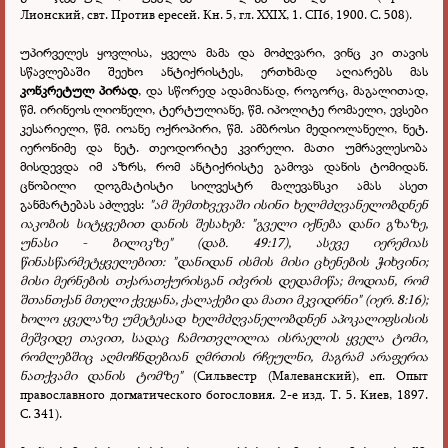
Лионский, свт. Против ересей. Кн. 5, гл. XXIX, 1. СПб, 1900. С. 508).
უპირველეს ყოვლისა, ყველა მამა და მოძღვარი, ვინც კი თავის
სწავლებაში შეეხო ანტიქრისტეს, ერთხმად აღიარებს მას
კონკრეტულ პირად
, და სწორედ ადამიანად, როგორც, მაგალითად,
წმ. ირინეოს ლიონელი, ტერტულიანე, წმ. იპოლიტე რომაელი, ევსები
კესარიელი, წმ. იოანე ოქროპირი, წმ. ამბროსი მედიოლანელი, ნეტ.
იერონიმე და ნეტ. თეოდორიტე კვირელი. მათი უმრავლესობა
მისდევდა იმ აზრს, რომ ანტიქრისტე გამოვა დანის ტომიდან.
ცნობილი დოგმატისტი სილვესტრ მალევანსკი ამას ასეთ
განმარტებას აძლევს:
"ამ შემთხვევაში ისინი ხელმძღვანელობდნენ
იაკობის სიტყვებით დანის შესახებ: "გველი იქნება დანი გზაზე,
უნასი - ბილიკზე" (დაბ. 49:17), ასევე იერემიას
წინასწარმეტყველებით: "დანიდან ისმის მისი ცხენების ჭიხვინი;
მისი მერნების თქარათქურისგან იძვრის დედამიწა; მოდიან, რომ
შთანთქან მთელი ქვეყანა, ქალაქები და მათი მკვიდრნი" (იერ. 8:16);
ხოლო ყველაზე უმეტესად ხელმძღვანელობდნენ აპოკალიფსისის
მეშვიდე თავით, სადაც ჩამოთვლილია ისრაელის ყველა ტომი,
რომლებშიც აღმოჩნდებიან ღმრთის რჩეულნი, მაგრამ არაფერია
ნათქვამი დანის ტომზე"
(Сильвестр (Малеванский), еп. Опыт
православного догматического богословия. 2-е изд. Т. 5. Киев, 1897.
С. 341).