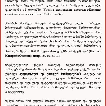
იქნებოდა, ისიც უწყოდნენ, რომ "ვინც რწმენით განიმტკიცდება,
გამოიხსნება წყევლისაგან" (დიდაქე, XVI), რომელიც დედამიწას
დაატყდება ამ დღეებში
(Учение двенадцати апостолов/Писания
мужей апостольских. Рига, 1994. С. 36-37).
ქრისტეს მეორედ მოსვლა მოციქულებრივ კაცებს, პირველი
მოსვლისგან განსხვავებით, დიდებულ მოსვლად წარმოედგინათ.
ეპისტოლეს ავტორის თქმით, რომელიც ბარნაბას სახელით არის
ცნობილი, იუდეველები ქრისტეს გრძელ წითელ სამოსში შემოსილად
იხილავენ და იტყვიან: "განა ეს ის არ არის, რომელიც ოდესღაც
დავამცირეთ, გავგმირეთ, დავცინეთ და ჯვარს ვაცვით? ჭეშმარიტად
ეს ისაა, რომელმაც მაშინ საკუთარ თავს ღმრთის ძე უწოდა"
(Цит. по:
Макарий (Оксиюк), митр.
Там же. С. 13).
მოციქულებრივი კაცები ნათლად მიუთითებენ მომავალ
სამსჯავროზე, როგორც მსოფლიო ისტორიის უეჭველ ფაქტზე და მას
უდიდეს
პედაგოგიურ და ეთიკურ მნიშვნელობას
ანიჭებე. წმ.
კლიმენტი რომაელის თქმით, უფალი სამართლიანია თავის
მსჯავრში და ჩვენ უნდა დავტოვოთ ცუდი საქმეებისკენ საკუთარი
მიდრეკილებანი, რათა მისმა მოწყალებამ დაგვიცვას მომავალ
სამსჯავროზე.
რწმენა იმისა, რომ უფლის მოსვლა იქნება დიდებით და დადგება
მკვდართა საყოველთაო აღდგომა, ამ პერიოდის საეკლესიო