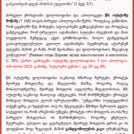
განკითხვის დღეს მოსრას უღვთონი"
(2 პეტ. 3:7).
პირველი ქრისტიანი ფილოსოფოსი და აპოლოგეტი
წმ. იუსტინე
მოწამე
(
168) თავის პირველ აპოლოგიაში წერს: "როდესაც ვამბობთ,
†
რომ ცეცხლში წვა მოხდება, სტოიკოსებს ვემსგავსებით; და როდესაც
ვამტკიცებთ, რომ ურჯულო ადამიანთა სულები ისჯებიან და მათ
სიკვდილის შემდეგაც აქვთ გრძნობადობა, ხოლო ტანჯვისგან
გათავისუფლებული კეთილი ადამიანები ბედნიერად ატარებენ
დღეებს, მაშინ კი ჩანს, რომ მგოსანთა და ფილოსოფოსთა მსგავსად
ვასწავლით" (Ранние отцы Церкви: мужи апостольские и апологеты.
С. 291)
(ქართ. გამოცემა: იუსტინე ფილოსოფოსი, 1-ლი აპოლოგია.
თბილისი 2022. გამომც. "სულიერი ვენახი". გვ. 20. გვ. 39).
წმ. იუსტინე ფილოსოფოსი საკმაოდ ხშირად ჩერდება ქრისტეს
მეორედ მოსვლაზე და მსჯელობს მასზე, როგორც რაღაც
მოსალოდნელზე. მეორედ მოსვლის ადგილზე მსჯელობისას, წმ.
იუსტინე საკმაოდ ნათლად ამტკიცებს, რომ მორწმუნეები ქრისტეს
მომავალ მოსვლას ელიან იერუსალიმში. "უმეცარნო (იუდეველნო)!
თქვენ ვერც კი ხვდებით, თუ რა მტკიცდება წმინდა წერილის ყველა
სიტყვით! ის, რომ არსებობს უწყება ქრისტეს ორი მოსვლის თაობაზე:
პირველი მოსვლისას ის წარმოჩენილია, როგორც ვნებული,
შეურაცხი, უპატიო და ჯვარცმული, მეორედ მოსვლის დროს კი ის
დიდებით მოვა ზეციდან. მაშინ
განდგომილების კაცი
უზენაესზეც