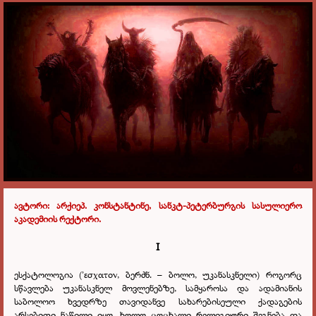
ავტორი:
არქიეპ. კონსტანტინე, სანკტ-პეტერბურგის სასულიერო
აკადემიის რექტორი.
I
ესქატოლოგია
(’εσχατον,
ბერძნ
. –
ბოლო, უკანასკნელი) როგორც
სწავლება უკანასკნელ მოვლენებზე, სამყაროსა და ადამიანის
საბოლოო ხვედრზე თავიდანვე სახარებისეული ქადაგების
არსებითი ნაწილი იყო, ხოლო ცოცხალი რელიგიური შეგნება და