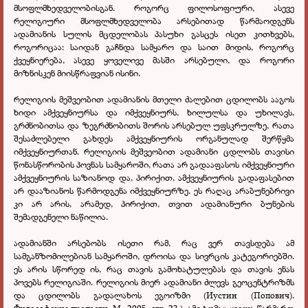
მსოფლმხედველობისგან. როგორც ფილოსოფიური, ასევე
რელიგიური მსოფლმხედველობა არსებითად წარმაოდგენს
ადამიანის სულის მცდელობას პასუხი გასცეს ისეთ კითხვებს,
როგორიცაა: საიდან გაჩნდა სამყარო და საით მიდის, როგორც
ქვეყნიერება, ასევე ყოველივე მასში არსებული, და როგორი
მიზნისკენ მიისწრაფვიან ისინი.
რელიგიის მეშვეობით ადამიანის მთელი ძალებით ცდილობს ააგოს
ხიდი ამქვეყნიურსა და იმქვეყნიურს, ხილულსა და უხილავს,
გრძნობითსა და ზეგრძნობითს შორის არსებულ უფსკრულზე, რათა
შესაძლებელი გახდეს ამქვეყნიურის ორგანულად შერწყმა
იმქვეყნიურთან. რელიგიის მეშვეობით ადამიანი ცდლობს თავისი
წონასწორობის პოვნას სამყაროში, რათა არ გადააფასოს იმქვეყნიური
ამქვეყნიურის საზიანოდ და, პირიქით, ამქვეყნიურის გადაფასებით
არ დააზიანოს წარმოდგენა იმქვეყნიურზე. ეს რაღაც არაბუნებრივი
კი არ არის, არამედ, პირიქით, თვით ადამიანური ბუნების
შემადგენელი ნაწილია.
ადამიანში არსებობს ისეთი რამ, რაც ვერ თავსდება ამ
სამგანზომილებიან სამყაროში, დროისა და სივრცის კატეგორიებში.
ეს არის სწორედ ის, რაც თავის გამოხატულებას და თავის ენას
პოვებს რელიგიაში. რელიგიის მიერ ადამიანი ძლევს გეოცენტრიზმს
და ცდილობს გადალახოს ეგოიზმი
(Иустин (Попович).