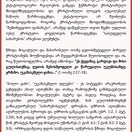
ესქატოლოგიური რეალიების განცდა ჭეშმარიტი ქრისტიანული
მსოფლმხედველობისა და ქრისტიანული ლოცვის აუცილებელ
ნაწილს წარმოადგენდა. ესქატოლოგია არ შეიძლება
წარმოვიდგინოთ, როგორც ქრისტიანული მსოფლმხედველობის
"შემთხვევითი დანამატი", არამედ დაწყებული თვით ჩვენი უფლით
იესუ ქრისტეთი, ყოველთვის წარმოადგენდა "სასუფევლის
სახარების" არსებით ელემენტს.
წმიდა მოციქული და მახარობელი იოანე ღვთისმეტყველი პირველ
ქრისტიანებს მოუწოდებდა არ შეეყვარებინათ წუთისოფელი და ის,
რაც წუთისოფელშია, არამედ ამბობდა:
"ეს ქვეყანაც გარდავა და მისი
გულისთქმაც, ღვთის ნებისმყოფელი კი წარუვალია უკუნისამდე.
ყრმანო, უკანასკნელი ჟამია..."
(1 იოანე 2:17-18).
"ბოლო ჟამი", "უკანასკნელი დღეები" - ეს სიტყვები არაერთხელ
გვხვდება ახალ აღთქმაში და თანაც რამოდენიმე განსხვავებული
მნიშვნელობით. მოციქულები პეტრე და პავლე, როდესაც მათ
თავიანთ ეპისტოლეებში იყენებდნენ, ხან გულისხმობდნენ
განსაკუთრებულ "სახარებისეულ" დროებას, ღმრთის აღთქმათა
აღსრულების პერიოდს და ღმრთის განკაცების ჟამს (ებრ. 1:2, 1 პეტ.
1:20), ხან კიდევ დროს უშუალოდ ხილული სამყაროს აღსასრულის
წინ, ქრისტეს მეორედ მოსვლის უწინარეს (1 ტიმ. 4:1; 2 ტიმ. 3:1; 2 პეტ.
3:3). ორმოცდამეათე დღის სასწაულის აღწერისას წმიდა მოციქული