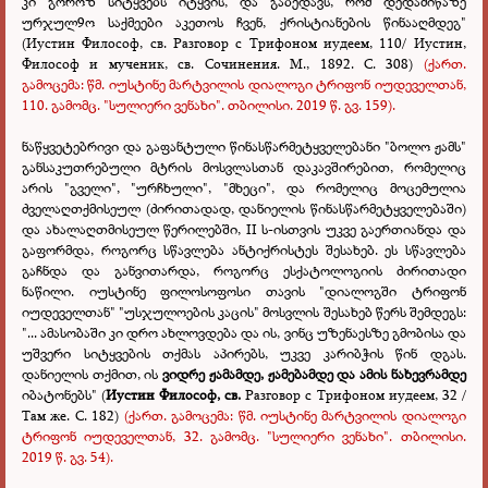
კი გოროზ სიტყვებს იტყვის, და გაბედავს, რომ დედამიწაზე
ურჯულ9ო საქმეები აკეთოს ჩვენ, ქრისტიანების წინააღმდეგ"
(Иустин Философ, св. Разговор с Трифоном иудеем, 110/ Иустин,
Философ и мученик, св. Сочинения. М., 1892. С. 308)
(ქართ.
გამოცემა: წმ. იუსტინე მარტვილის დიალოგი ტრიფონ იუდეველთან,
110. გამომც. "სულიერი ვენახი". თბილისი. 2019 წ. გვ. 159).
ნაწყვეტებრივი და გაფანტული წინასწარმეტყველებანი "ბოლო ჟამს"
განსაკუთრებული მტრის მოსვლასთან დაკავშირებით, რომელიც
არის "გველი", "ურჩხული", "მხეცი", და რომელიც მოცემულია
ძველაღთქმისეულ (ძირითადად, დანიელის წინასწარმეტყველებაში)
და ახალაღთმისეულ წერილებში, II ს-ისთვის უკვე გაერთიანდა და
გაფორმდა, როგორც სწავლება ანტიქრისტეს შესახებ. ეს სწავლება
გაჩნდა და განვითარდა, როგორც ესქატოლოგიის ძირითადი
ნაწილი. იუსტინე ფილოსოფოსი თავის "დიალოგში ტრიფონ
იუდეველთან" "უსჯულოების კაცის" მოსვლის შესახებ წერს შემდეგს:
"... ამასობაში კი დრო ახლოვდება და ის, ვინც უზენაესზე გმობისა და
უშვერი სიტყვების თქმას აპირებს, უკვე კარიბჭის წინ დგას.
დანიელის თქმით, ის
ვიდრე ჟამამდე, ჟამებამდე და ამის ნახევრამდე
იბატონებს" (
Иустин Философ, св.
Разговор с Трифоном иудеем, 32 /
Там же. С. 182)
(ქართ. გამოცემა: წმ. იუსტინე მარტვილის დიალოგი
ტრიფონ იუდეველთან, 32. გამომც. "სულიერი ვენახი". თბილისი.
2019 წ. გვ. 54).