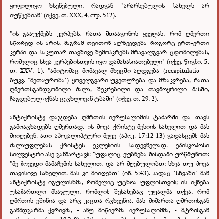
ყოფილიყო ხსენებული, რადგან "არარსებულის სახელს არ
იუწყებიან" (იქვე,
თ.
XXX, 4, стр. 512).
"ის გააუქმებს კერპებს, რათა შთააგონოს ყველას, რომ ღმერთი
სწორედ ის არის, მაგრამ თვითონ აღზევდება როგორც ერთ-ერთი
კერპი და საკუთარ თავშივე შემოჰკრებს მრავალგვარ ცდომილებას,
რომელიც სხვა კერპებისთვის იყო დამახასიათებელი" (იქვე. წიგნი. 5.
თ. XXV, 1). "ამიტომაც მომავალ მხეცში აღდგება (recapitulatio —
ბუკვ. "მეთაურობა") ყოველგვარი უკეთურება და მზაკვრება, რათა
ღმერთსგანდგომილი ძალა, შეკრებილი და თავმოყრილი მასში,
ჩაგდებულ იქნას ცეცხლოვან ტბაში" (იქვე. თ. 29, 2).
ანტიქრისტე დაჯდება ღმრთის იერუსალიმის ტაძარში და თავს
გამოაცხადებს ღმერთად. ის მოვა ქრისტე-მესიის სახელით და მას
მიიღებენ. ათი აპოკალიპტური მეფე (აპოკ. 17:12-13) გადასცემს მას
ძალაუფლებას ქრისტეს ეკლესიის სადევნელად. ეპისკოპოსი
სილვესტრი ასე განმარტავს: "უფალიც ეუბნება მისდამი ურწმუნოთ:
"მე მოვედი მამაჩემის სახელით, და არ მღებულობთ; სხვა თუ მოვა
თავისივე სახელით, მას კი მიიღებთ" (ინ. 5:43), სადაც "სხვაში" მან
ანტიქრისტე იგულისხმა, რომელიც უცხოა უფლისთვის; ის იქნება
უსამართლო მსაჯული, რომლის შესახებაც უფალმა თქვა, რომ
ღმრთის ეშინია და არც კაცთა რცხვენია. მას მიმართა ღმრთისგან
განმდგარმა ქვრივმა, - ანუ მიწიერმა იერუსალიმმა, - მტრისგან