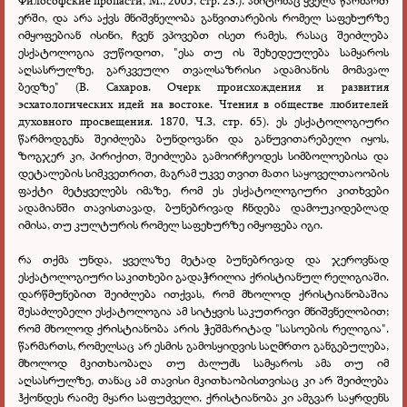
Философские пропасти, М., 2005, стр. 23.)
. ამიტომაც ყველა წარმართ
ერში, და არა აქვს მნიშვნელობა განვითარების რომელ საფეხურზე
იმყოფებიან ისინი, ჩვენ ვპოვებთ ისეთ რამეს, რასაც შეიძლება
ესქატოლოგია ვუწოდოთ, "ესა თუ ის შეხედეულება სამყაროს
აღსასრულზე, გარკვეული თვალსაზრისი ადამიანის მომავალ
ბედზე" (В. Сахаров. Очерк происхождения и развития
эсхатологических идей на востоке. Чтения в обществе любителей
духовного просвещения. 1870, Ч.З, стр. 65). ეს ესქატოლოგიური
წარმოდგენა შეიძლება ბუნდოვანი და განუვითარებელი იყოს,
ზოგჯერ კი, პირიქით, შეიძლება გამოირჩეოდეს სიმბოლოებისა და
დეტალების სიმკვეთრით, მაგრამ უკვე თვით მათი საყოველთაოობის
ფაქტი მეტყველებს იმაზე, რომ ეს ესქატოლოგიური კითხვები
ადამიანში თავისთავად, ბუნებრივად ჩნდება დამოუკიდებლად
იმისა, თუ კულტურის რომელ საფეხურზე იმყოფება იგი.
რა თქმა უნდა, ყველაზე მეტად ბუნებრივად და ჯეროვნად
ესქატოლოგიური საკითხები გადაჭრილია ქრისტიანულ რელიგიაში.
დარწმუნებით შეიძლება ითქვას, რომ მხოლოდ ქრისტიანობაშია
შესაძლებელი ესქატოლოგია ამ სიტყვის საკუთრივი მნიშვნელობით;
რომ მხოლოდ ქრისტიანობა არის ჭეშმარიტად "სასოების რელიგია".
წარმართს, რომელსაც არ ესმის გამოსყიდვის საღმრთო განგებულება,
მხოლოდ მკითხაობაღა თუ ძალუძს სამყაროს ამა თუ იმ
აღსასრულზე, თანაც ამ თავისი მკითხაობისთვისაც კი არ შეიძლება
ჰქონდეს რაიმე მყარი საფუძველი. ქრისტიანობა კი ამგვარ საყრდენს