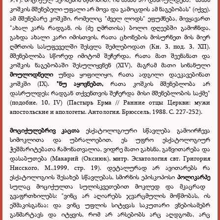
კოშკის მშენებელი უფალი არ მოვა და გამოცდის ამ ნაგებობას" (იქვე).
ამ მშენებარე კოშკში, რომელიც "ძველ ლოდს" ეფუძნება, მივყავართ
"ახალ კარს რადგან, ის (ძე ღმრთისა) ბოლო დღეებში გამოჩნდა,
გახდა ახალი კარი იმისთვის, რათა ცხონების მოსურნეთ მის მიერ
ღმრთის სასუფეველში შესვლა შეძლებოდათ (Кн. 3, под. 3, ХП).
მშენებლობა სწორედ იმიტომ შეჩერდა, რათა მათ შეენანათ და
კოშკის ნაგებობაში შესულიყვნენ (XIV), მაგრამ მათი სინანული
მოულოდნელი
უნდა ყოფილიყო, რათა ადგილი დაეკავებინათ
კოშკში (IX).
"ნუ აყოვნებთ,
რათა კოშკის მშენებლობა არ
დასრულდეს; რადგან თქვენთვის შეჩერდა მისი მშენებლობის საქმე"
(подобие. 10, IV) (Пастырь Ерма // Ранние отцы Церкви: мужи
апостольские и апологеты. Антология. Брюссель, 1988. С. 227-252).
მოციქულებრივ კაცთა
ესქატოლოგიური სწავლება გამოირჩევა
სიმოკლითა და უბრალოებით. ეს უფრო ესქატოლოგიურ
ჭეშმარიტებათა ჩამონათვალია, ვიდრე მათი გახსნა, განვითარება და
დასაბუთება (Макарий (Оксиюк), митр. Эсхатология свт. Григория
Нисского, М.,1999, стр. 19). დეტალურად არ ავითარებს რა
ესქატოლოგიის შესახებ სწავლებას, სმირნის ეპისკოპოსი
პოლიკარპე
სულაც მოციქულთა სულისკვეთებით მოკლედ და მკაცრად
გვაფრთხილებს: "ვინც არ აღიარებს ჯვარცმულის მოწმობას, ის
ეშმაკისგანაა; და ვინც უფლის სიტყვას საკუთარი ვნებისამებრ
განმარტავს და იტყვის, რომ არ არსებობს არც აღდგომა, არც