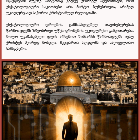
სწავლების შუქზე. ამიტომაც კიდევ ერთხელ აღვნიშნავთ, რომ
ესქატოლოგიური საკითხები არა მარტო ბუნებრივია, არამედ
უკიდურესად საჭიროა ქრისტიანულ რელიგიაში.
ესქატოლოგიური დროების განმასხვავებელ თავისებურებას
წარმოადგენს ზნეობრივი უწესივრობების უკიდურესი განვითარება,
ხოლო უკანასკნელი დღის არსებით შინაარსს წარმოადგენს იესუ
ქრისტეს მეორედ მოსვლა, მკვდართა აღდგომა და საყოველთაო
სამსჯავრო.