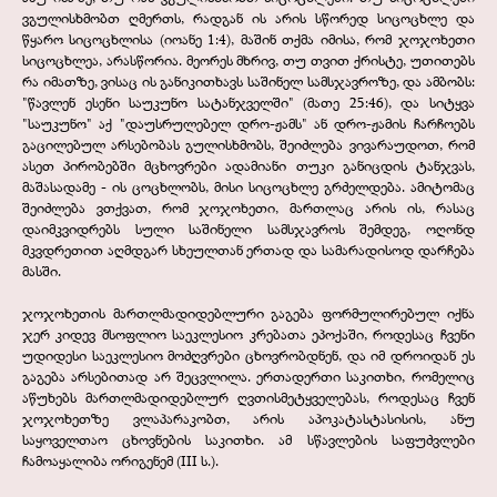
ვგულისხმობთ ღმერთს, რადგან ის არის სწორედ სიცოცხლე და
წყარო სიცოცხლისა (იოანე 1:4), მაშინ თქმა იმისა, რომ ჯოჯოხეთი
სიცოცხლეა, არასწორია. მეორეს მხრივ, თუ თვით ქრისტე, უთითებს
რა იმათზე, ვისაც ის განიკითხავს საშინელ სამსჯავროზე, და ამბობს:
"წავლენ ესენი საუკუნო სატანჯველში" (მათე 25:46), და სიტყვა
"საუკუნო" აქ "დაუსრულებელ დრო-
ჟამს" ან დრო-
ჟამის ჩარჩოებს
გაცილებულ არსებობას გულისხმობს, შეიძლება ვივარაუდოთ, რომ
ასეთ პირობებში მცხოვრები ადამიანი თუკი განიცდის ტანჯვას,
მაშასადამე -
ის ცოცხლობს, მისი სიცოცხლე გრძელდება. ამიტომაც
შეიძლება ვთქვათ, რომ ჯოჯოხეთი, მართლაც არის ის, რასაც
დაიმკვიდრებს სული საშინელი სამსჯავროს შემდეგ, ოღონდ
მკვდრეთით აღმდგარ სხეულთან ერთად და სამარადისოდ დარჩება
მასში.
ჯოჯოხეთის მართლმადიდებლური გაგება ფორმულირებულ იქნა
ჯერ კიდევ მსოფლიო საეკლესიო კრებათა ეპოქაში, როდესაც ჩვენი
უდიდესი საეკლესიო მოძღვრები ცხოვრობდნენ, და იმ დროიდან ეს
გაგება არსებითად არ შეცვლილა. ერთადერთი საკითხი, რომელიც
აწუხებს მართლმადიდებლურ ღვთისმეტყველებას, როდესაც ჩვენ
ჯოჯოხეთზე ვლაპარაკობთ, არის აპოკატასტასისის, ანუ
საყოველთაო ცხოვნების საკითხი. ამ სწავლების საფუძვლები
ჩამოაყალიბა ორიგენემ (III ს.).