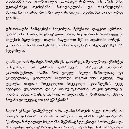
ადამიანში და აღუხოცელია, გაუნადგურებელია, ეს არის მისი
ღვთაებრივი თვისებები -
მარადიულობა და თავისუფლება.
მსგავსება კი არის პოტენციალი, რომელიც ადამიანმა თვით უნდა
გახსნას.
ღმრთისადმი მიმსგავსება შეგვიძლია მცნებათა დაცვით, ღმრთის
ნებისადმი მორჩილი ცხოვრებით. როგორც ღმრთის აღუხოცველი
ხატების მფლობელი, თავისი საკუთარი ნებით ადამიანი ირჩევს -
ჯოჯოხეთს ან სამოთხეს. საკუთარი ყოფიერების შეწყვეტა ჩვენ არ
შეგვიძლია.
ლაპრაკი იმის შესახებ, რომ ეშმაკმა გაიმარჯვა, შეიძლებოდა ქრისტეს
მოსვლამდე. და ეშმაკის გამარჯვება, უპირველეს ყოვლისა,
გამოიხატებოდა იმაში, რომ ყოველი სული, მართლისაც და
ცოდვილისაც, ჯოჯოხეთს ჩადიოდა. მაგრამ იმის შემდეგ, რაც
უფალმა თავისი "სიკვდილით სიკვდილი დათრგუნა", უკვე
შეიძლება ვიკითხოთ, და წმ. იოანე ოქროპირმა თავის დროზე ეს
კითხვა დასვა -
რატომ დატოვა უფალმა ეშმაკი, ხომ შეეძლო მას ის
მოესპო და უკვე აღარავინ ეწამებინა?
მაგრამ ეშმაკი "დაშვებულ" იქნა ადამიანისთვის ისევე, როგორც ის
მიუშვა ღმერთმა იობთან -
რამეთუ ადამიანს შესაძლებლობა
ჰქონოდა ზრდილიყო სიკეთეში, შეწინააღმდეგებოდა ბოროტებას და
ან თავისუფლად აერჩია ღმერთი, რითაც თავის სულს მოამზადებდა