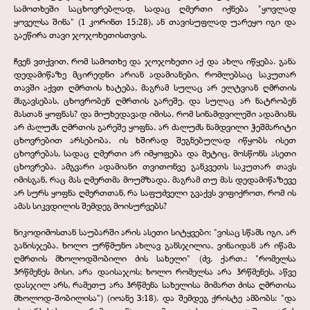
სამოთხეში საცხოვრებლად, სადაც ღმერთი იქნება "ყოვლად
ყოველსა შინა" (1 კორინთ 15:28), ან თავისუფლად უარეყო იგი და
გაეწირა თავი ჯოჯოხეთისთვის.
ჩვენ ვთქვით, რომ სამოთხე და ჯოჯოხეთი აქ და ახლა იწყება. განა
დედამიწაზე მცირედნი არიან ადამიანები, რომლებსაც საკუთარ
თავში აქვთ ღმრთის ხატება, მაგრამ სულაც არ ელტვიან ღმრთის
მსგავსებას, ცხოვრობენ ღმრთის გარეშე, და სულაც არ ნატრობენ
მასთან ყოფნას? და მიუხედავად იმისა, რომ სინამდვილეში ადამიანს
არ ძალუძს ღმრთის გარეშე ყოფნა, არ ძალუძს ნამდვილი ჭეშმარიტი
ცხოვრებით არსებობა, ის ხშირად შეგნებულად იწყობს ისეთ
ცხოვრებას, სადაც ღმერთი არ იმყოფება და მეტიც, მოსწონს ასეთი
ცხოვრება. ამგვარი ადამიანი თვითონვე განკვეთს საკუთარ თავს
იმისგან, რაც მას ღმერთმა მოუმზადა. მაგრამ თუ მას დედამიწაზევე
არ სურს ყოფნა ღმერთთან, რა საფუძველი გვაქვს ვიფიქროთ, რომ ის
ამას სიკვდილის შემდეგ მოისურვებს?
ნიკოდიმოსთან საუბარში არის ასეთი სიტყვები: "ვისაც სწამს იგი, არ
განისჯება, ხოლო ურწმუნო ახლავ განსჯილია, ვინაიდან არ იწამა
ღმრთის მხოლოდშობილი ძის სახელი" (ძვ. ქართ.: "რომელსა
ჰრწმენეს მისი, არა დაისაჯოს; ხოლო რომელსა არა ჰრწმენეს, აწვე
დასჯილ არს, რამეთუ არა ჰრწმენა სახელისა მიმართ ძისა ღმრთისა
მხოლოდ-
შობილისა") (იოანე 3:18). და შემდეგ ქრისტე ამბობს: "და