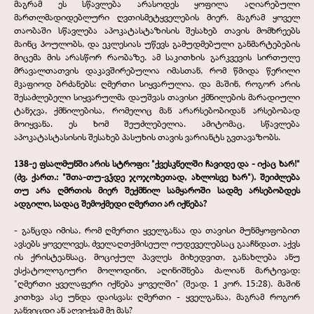
მაგრამ ეს სწავლება არასოდეს ყოფილა აღიარებული
მართლმადიდებლური ღვთისმეტყველების მიერ. მაგრამ ყოველ
თაობაში სწავლება აპოკატასტაზისის შესახებ თავის მომხრეებს
მაინც პოულობს, და ეკლესიას უწევს გამუდმებული განმარტებების
მიცემა მის არასწორ რაობაზე. ამ საკითხის გარკვევის სირთულე
მრავალთათვის დაკავშირებულია იმასთან, რომ წმიდა წერილი
მკაფიოდ ბრძანებს: ღმერთი სიყვარულია. და მაშინ, როგორ არის
შესაძლებელი სიყვარულმა დაუშვას თავისი ქმნილების მარადიული
ტანჯვა, ქმნილებისა, რომელიც მან არარსებობიდან არსებობად
მოიყვანა. ეს ხომ შეუძლებელია. ამიტომაც, სწავლება
აპოკატასტასისის შესახებ პასუხის თავის ვარიანტს გვთავაზობს.
138-
ე ფსალმუნში არის სტროფი: "ქვესკნელში ჩავიდე და -
იქაც ხარ!"
(ძვ. ქართ.: "შთა-
თუ-
ვჴდე ჯოჯოხეთად, ახლოსვე ხარ"). შეიძლება
თუ არა ღმრთის მიერ შექმნილ სამყაროში სადმე არსებობდეს
ადგილი, სადაც შემოქმედი ღმერთი არ იქნება?
-
განცდა იმისა, რომ ღმერთი ყველგანაა და თავისი მუნმყოფობით
ავსებს ყოველივეს, ძველაღთქმისეულ იუდეველებსაც გააჩნდათ. აქვს
ის ქრისტეანსაც. მოციქულ პავლეს მიხედვით, განახლება ანუ
ესქატოლოგიური მოლოდინი, აღინიშნება ძალიან მარტივად:
"ღმერთი ყველაფერი იქნება ყოველში" (შეად. 1 კორ. 15:28). მაშინ
კითხვა ასე უნდა დაისვას: ღმერთი -
ყველგანაა, მაგრამ როგორ
განვიცდი ან აღვიქვამ მე მას?