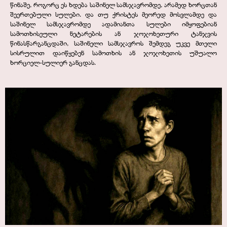
წინაშე, როგორც ეს ხდება საშინელ სამსჯავრომდე, არამედ ხორცთან
შეერთებული სულები. და თუ ქრისტეს მეორედ მოსვლამდე და
საშინელ სამსჯავრომდე ადამიანთა სულები იმყოფებიან
სამოთხისეული ნეტარების ან ჯოჯოხეთური ტანჯვის
წინასწარგანცდაში, საშინელი სამსჯავროს შემდეგ უკვე მთელი
სისრულით დაიწყებენ სამოთხის ან ჯოჯოხეთის უშუალო
ხორციელ-
სულიერ განცდას.