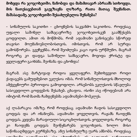
მოხვდა რა ჯოჯოხეთში, ნანობდა და მამამთავარ აბრაამს სთხოვდა,
მის ნათესავებთან გაეგზავნა ლაზარე, რათა მათაც შეენანათ.
მაშასადამე, ჯოჯოხეთში შესაძლებელია შენანება?
-
სინანულის საკითხი -
ცხოვნების საკვანძო საკითხია. როდესაც
უფალი საშინელ სამსჯავროზე ჯოჯოხეთისკენ გაამწესებს
ცოდვილთ, ამით ის მოწმობს, რომ ადამიანი განისჯება სწორედ
თავისი მოუნანიებლობისთვის, იმისთვის, რომ არ სურდა
გამოსწორება. გვეჩვენბა, რომ შეიძლება კაცი იყოს ურწმუნო, მაგრამ
როგორც კი დადგა საშინელი სამსჯავრო, მოვიდა ქრისტე და
ყველაფერი გაიხსნა, შეინანა და ცხონდა!
მაგრამ, ასე მარტივად როდია ყველაფერი. შემთხვევით როდი
ქადაგებს გამუდმებით ეკლესია იმას, რომ სინანულისთვის მხოლოდ
ამქვეყნიური პერიოდია გამოყოფილი. არსებობს ეკლესიის სწავლება
სასიკვდილო ცოდვების შესახებ. ცხადია, ისინი ასე იწოდებიან არა
იმიტომ, რომ მათმა ჩამდენებმა ადამიანები მოჰკლეს.
აქ ლაპარაკია იმაზე, რომ როდესაც ადამიანი ჩადის სასიკვდილო
ცოდვას და არ ინანიებს, ადამიანი ყოველთვის, რაჟამს ჩაიდენს
ცოდვას, კვდება მარადიული სიცოცხლისთვის, ყოველთვის, როგორც
კი ჩაიდენს ცოდვას შეიწყნარებს ჯოჯოხეთს, ხოლო მისი
საწინააღმდეგო კურნებაზე, ანუ სინანულზე უარს ამბობს. როდესაც
ადამიანი გადაწყვეტს ასე ცხოვრებას, ის გადადის გარკვეულ