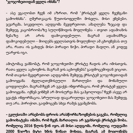
"ჯოჯოხეთიდან ყველა იხსნა"?
-
ასე ვგალობთ ჩვენ იმ აზრით, რომ "ქრისტემ ყველა ჩვენგანი
გამოიხსნა". ღმერთკაცის წუთისოფელში მოსვლა, მისი ვნებები,
ჯვარცმა, სიკვდილი, აღდგომა მკვდრეთით, ამაღლება ზეცად და
შემდეგ კაცობრიობაზე სულიწმიდის მოვლინება -
თვით ადამიანის
ნებაზე არ არის დამოკიდებული. მაგრამ ადამიანზეა
დამოკიდებული -
მიიღებს ყველასთვის მოვლენილ ამ ცხოვნებას თუ
არა, რათა ის გახდეს მისი პირადი ნიჭი, პირადი მადლი, ან კიდევ
უარყოს იგი.
ამიტომაც ვამბობტ, რომ ჯოჯოხეთში ქრისტე ჩადის არა იმისთვის,
რათა ყველა აცხოვნოს. მაგრამ ვის აცხოვნებს? გადმოცემიდან ვიცით,
რომ თავისი მკვდრეთით აღდგომის შემდეგ ქრსიტემ ჯოჯოხეთიდან
გამოიყვანა ძველაღთქმისეული მართლები და მონანული
ცოდვილები. მაგრამ ჩვენ არ გვაქვს ინფორმაცია, რომ ქრისტემ ყველა
გამოიყვანა. იქნებ ვინმემ არ მოისურვა მას გაჰყოლოდა? ჩვენ ასევე არ
გვაქვს ინფორმაცია, სრულიად დაცარიელდა ჯოჯოხეთი მას შემდეგ
თუ არა. პირიქით, გადმოცემა სხვა რამეს გვამცნობს.
-
ეკლესიაში არსებობს დროის არასწორხაზოვნების გაგება, რომელიც
გამოიხატება იმაში, რომ ჩვენ, მართალია არ გვახსოვს ქრისტეს შობა,
რომელიც 2016 წლის წინ იყო, ან მისი აღდგომა, რომელიც იუდეაში
2000 წელზე მეტი ხნის წინათ მოხდა, მაგრამ, ამ მოვლენებს