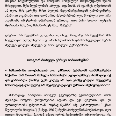
თავისი სიყვარულით და მისდამი ბოძებული თავისუფალი ნების
მიხედვით, შესაძლებლობას აძლევს ადამიანს ან დარჩეს ღმერთთან
ან იყოს მის გარეშე, მისი სულის მდგომარეობიდან გამომდინარე,
ამაში კი ადამიანი თვითონ არის პასუხისმგებელი. შეუძლია თუ არა
ადამიანს ინეტაროს ღმერთთან ერთად, თუ მისი სული ელტვის
შურისძიებას, ბოღმას, ბოროტებას, ვნებებს?
ღმერთს არ შეუქმნია ჯოჯოხეთი, ისევე როგორც არ შეუქმნია მას
სიკვდილი. ჯოჯოხეთი -
ეს არის ადამიანის დამახინჯებული ნების
შედეგი, ცოდვის შედეგი, ეს არის ცოდვის ტერიტორია.
როგორ მოხვდა ეშმაკი სამოთხეში?
-
სამოთხეში ყოფნისთვის თუ ღმრთის ნებასთან თანხმიერებაა
საჭირო, მაშ როგორ მოხვდა სამოთხეში გველი-
ეშმაკი, რომელიც იქ
დასეირნობდა (თანაც ჯერ კიდევ არ იყო გამწესებული მუცელზე
სახოხავად), და სულაც არ შეცბუნებულიყო ღმრთის მუნმყოფობით?
-
მართლაც, ბიბლიის პირველ გვერდებზე ვკითხულობთ იმის
შესახებ, როგორ ესაუბრებიან ადამი და ევა ღმერთს, და ეს
ურთიერთობა ღმერთთან "ოდნავ ჩქამში" (ძვ. ქართულით: " ჴმაჲ
წულილისა ნიავისა") (3 მეფ. 19:12) ჩვენი პირველწინაპრებისთვის იყო
დიდი ნეტარება. მაგრამ ამავე დროს სამოთხეში იმყოფებოდა ის,