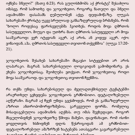
იქნება ბნელი?" (მათე 6:23). რას გულისხმობს აქ ქრისტე? შესაძლოა
იმასვე, რომ სამოთხე და ჯოჯოხეთი, როგორც ნათელი და ბნელი
ადამიანში დასაბამს ღებულობენ აქვე, დედამიწაზე. ლუკას
სახარებაში ქრისტე უკვე სრულიად განსაზღვრულად ბრძანებს, რომ:
"ხოლო როდესაც ფარისევლებმა ჰკითხეს, როდის მოვა ღმრთის
სასუფეველიო, მიუგო და უთხრა მათ: ღმრთის სასუფეველი არ მოვა
სააშკარაოდ; ვერ იტყვიან: აგერ, აქ არის, ან კიდევ: აგერ, იქო;
ვინაიდან, აჰა, ღმრთის სასუფეველი თვითონ თქვენშია" (ლუკა 17:20-
21).
ჯოჯოხეთის შესახებ სახარებაში მსგავსი სიტყვებით არ არის
ლაპარაკი, მაგრამ, სახარებისეული ლოგიკიდან გამომდინარე, ეს
ეხება ჯოჯოხეთსაც. შეიძლება ვთქვათ, რომ ჯოჯოხეთიც როდი
მოვა სააშკარაოდ. და ჯოჯოხეთიც თვითონ ჩვენშია.
რა თქმა უნდა, სახარებისეულ და ძველაღთქმისეულ ტექსტებში
არაერთხელ გვხვდება ჯოჯოხეთის გრძნობითი, დეტალიზებული
აღწერანი. მაგრამ აქ ჩვენ უნდა გვესმოდეს, რომ ეს განსაზღვრული
აზრით ანთროპომორფიზმებია, გარკვეული ფორმა, რომელიც
მისადაგებულია ადამიანის აღქმას. თუ იმას შევხედავთ, როგორ
მსჯელობდნენ ჯოჯოხეთზე წმიდა მამები, დავინახავთ, რომ ისინი
ყოველთვის ხსნიდნენ დღის წესრიგიდან ამ გრძნობით-
დეტალიზირებულ ამაზრზენ ხატებებს ათასგვარი გავარვარებული
ტაფებით, რკინის კაუჭებით და მარილის ტბებით.