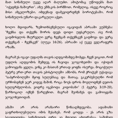
მათ სინანული უკვე აღარ ძალუძთ. ამიტომაც უწოდებს მათ
"იქედნეს ნაშიერთ", ანუ ეშმაკის პირმშოთ, რომელიც, ისევე როგროც
მისი ანგელოზები, იმდენად დამკვიდრდნენ ბოროტებაში, რომ
სინანულის უნარი დაკარგული აქვთ.
ხოლო მდიდარს, ზემოთხსენებული იგავიდან აბრაამი ეუბნება:
"ჩვენსა და თქვენს შორის დევს დიდი უფსკრული, ასე რომ,
გადმოსვლის მსურველი ვერც ჩვენგან თქვენსკენ გადმოვა და ვერც
თქვენგან -
ჩვენსკენ" (ლუკა 16:26). აბრაამი აქ უკვე ვეღარაფერს
იზამს.
მაგრამ ეს იგავი უფალმა თავის აღდგომამდე მოჰყვა. ჩვენ ვიცით, რომ
უფლის აღდგომის შემდეგ ის ჩავიდა ჯოჯოხეთში და იქიდან
გამოიყვანა ყველა, ვინც კი მასთან ერთად ყოფნა ისურვა. მოციქული
პეტრე ერთ-
ერთ თავის ეპისტოლეში ამბობს, რომ ქრიტემ უქადაგა
"საპყრობილეში მყოფ სულებსაც და მათაც, გაკერპებულნი რომ
ურჩობდნენ ჯერ კიდევ მაშინ, როცა ნოეს დროს მოელოდნენ ღვთის
სულგრძელობას, ვიდრე იგებოდა კიდობანი" (1 პეტრე. 3:19-
20),
წარხოცილ იქნენ წარღვნით, მაგრამ შეინანეს და გამოიყვანა
ჯოჯოხეთიდან.
ამაში არ არის არანაირი წინააღმდეგობა. ადამიანი
გაფრთხილებულია იმის შესახებ, რომ ცოდვა -
ეს არის გზა
სიკვდილისა. სინანულის დრო კი მთელი ცხოვრებაა. საშინელ