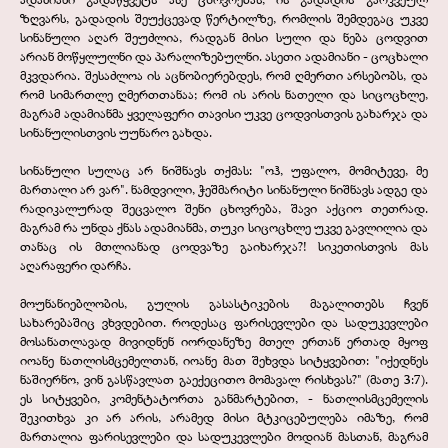
ზღვარს, გადადის შეუქცევად წერტილზე, რომლის შემდეგაც უკვე
სინანული აღარ შეუძლია, რადგან მისი სული და ნება ცოდვით
არიან მოწყლულნი და პარალიზებულნი. ასეთი ადამიანი -
ცოცხალი
მკვდარია. შესაძლოა ის აცნობიერებდეს, რომ ღმერთი არსებობს, და
რომ სიმართლე ღმერთთანაა; რომ ის არის ნათელი და სიცოცხლე,
მაგრამ ადამიანმა ყველაფერი თავისი უკვე ცოდვისთვის გახარჯა და
სინანულისთვის უუნარო გახდა.
სინანული სულაც არ ნიშნავს თქმას: "ოჰ, უფალო, მომიტევე, მე
მართალი არ ვარ". ნამდვილი, ჭეშმარიტი სინანული ნიშნავს ადგე და
რადიკალურად შეცვალო შენი ცხოვრება, შავი აქციო თეთრად.
მაგრამ რა უნდა ქნას ადამიანმა, თუკი სიცოცხლე უკვე გავლილია და
თანაც ის მთლიანად ცოდვაზე გაიხარჯა?! სიკეთისთვის მას
აღარაფერი დარჩა.
მოუნანიებლობის, გულის გასასტიკების მაგალითებს ჩვენ
სახარებაშიც ვხვდებით. როდესაც ფარისევლები და სადუკევლები
მოსანათლავად მივიდნენ იორდანეზე მთელ ერთან ერთად მყოფ
იოანე ნათლისმცემელთან, იოანე მათ შეხვდა სიტყვებით: "იქედნეს
ნაშიერნო, ვინ გასწავლათ გაექეცითო მომავალ რისხვას?" (მათე 3:7).
ეს სიტყვები, კომენტატორთა განმარტებით, -
ნათლისმცემელის
შეკითხვა კი არ არის, არამედ მისი მტკიცებულება იმაზე, რომ
მართალია ფარისევლები და სადუკევლები მოდიან მასთან, მაგრამ