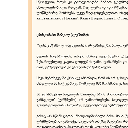
სწრაფვით, ზოგს კი ტანჯვათადმი შიშით გულმოდ
მხოლოდშობილი; რადგან, რაც უფრო დიდი რწმენის ღი
ურწმუნოზე, ბრძანებს, უკვე მსჯავრდებულიაო, რადგ
на Евангелие от Иоанна". Книга Вторая. Глава I. О т
ეპისკოპოსი მიხეილ (ლუზინი):
""ვისაც სწამს იგი (ძე ღვთისა), არ განისჯება, ხოლ
ღვთის სიყვარულმა, თავის მხრივ, ყველაფერი გა
შესარიგებლად კაცთა ცოდვების გამო; დანარჩენი კი
მათ, ურწმუნოება კი განსჯის და წარწყმედს.
სხვა შემთხვევაში ქრისტე ამბობდა, რომ ის არ განიკით
მსაჯული ამ სიტყვაშივე, რომელიც მან მოისმინა; ეს სიტ
ამ უკანასკნელ ადგილას ნათლად არის მითითებულ
განსჯილი" (ურწმუნო) არ გამოირიცხება საყოველთ
გარდაუვალობას, როგორც უკვე მიწაზევე აღსრულებ
ვისაც არ სწამს ღვთის მხოლოდშობილი ძისა, მისი (მ
ურწმუნოებით გამოაქვს საკუთარ თავზე მსჯავრი; რამე
თავადვე დაისჯის საკუთარ თავს საუკუნო წარწყმედ