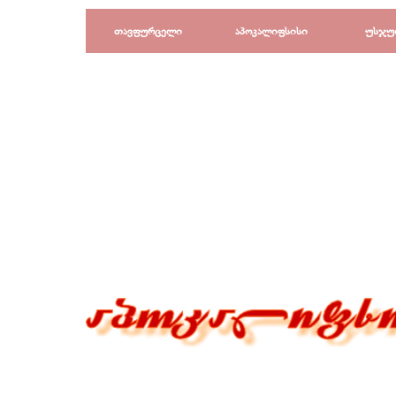
Перейти к контенту
თავფურცელი
აპოკალიფსისი
უსჯუ