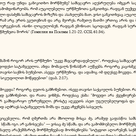
რამეთუ რად უნდა განიკითხო მორწმუნე? სამსჯავრო აღესრულება იმგვარ საგ
გამომდინარეობს, რომ აუცილებელია ურწმუნოთა განკითხვა, რადგან უეჭველი
ი დასძენს სამსჯავროს მიზეზს და ასახელებს მათ, ვისი განკითხვაც აუ
მ არც ერთს ეკუთვნიან და არც მეორეს, რამეთუ მათში ერთიც არის და მე
მიერეკებიან. ისინი ლოცულობენ, რადგან ეშინიათ; სცოდავენ, რადგან სუ
უნეთა შორის" (Гомилии на Псалмы 1.21-22, ССSL 61:34).
, მაშინ როგორ არის ურწმუნო "უკვე მსჯავრდადებული", როდესაც სამსჯავროს
დიდესი სატანჯველია, ანდა მომავალს წინასწარ აუწყებს. როგორც კაცის
ისი საქმის ბუნებით, ასევეა ურწმუნოც. და ადამიც იმ დღესვე მოკვდა, რ
, სიკუდილით მოწყდებით" (დაბ. 2:17).
 მოკვდა? როგორც ღვთის განჩინებით, ისევე თავისი საქციელის ბუნებით. რა
ედ განჩინებით. და რათა ვინმეს, როდესაც ესმა: "მოვედი არა ქვეყნიერ
 გამხდარიყო უზრუნველი, ქრისტე აღკვეთს ასეთ უგულებელყოფას და ა
 აღძრავს სატანჯველის შიშს და უკვე აჩვენებს სასჯელს.
კიცებელია, რომ ღმერთმა არა მხოლოდ მისცა ძე, არამედ გადასწია სა
წამს იგი, არ განისჯება" — ვისაც ძე სწამს, და არა გამომძიებელი; მორწმუ
ავლე არაჭეშმარიტ მორწმუნეებად მოიხსენიებს: "სიტყვით აღიარებენ, საქმ
მუნოებისთვის, არამედ უფრო მკაცრ სასჯელს მიიღებენ თავიანთი საქმეების