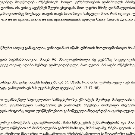
გინედ მოუწოდებს რწმენისკენ. ხოლო ურწმუნოების დანაშაულს მძიმე
რსია ის, ვისაც აყენებენ შეურაცხყოფას, მით უფრო მძიმე დანაშაულისთ
ან თვითონვე მიუსაჯა თავის თავს სათანადო სასჯელი მით, რომ იცოდა, უ
ом, что не по причастию и не как привзошедший присущ Сыну Святой Дух, но 
ო ურწმუნო ახლავ განსჯილია, ვინაიდან არ იწამა ღმრთის მხოლოდშობილი ძის 
აკეთა ადამიანისთვის, მისცა რა მხოლოდშობილი ძე ჯვარზე სიკვდილი
 უკვე თავად ადამიანებზეა დამოკიდებული, მათ ღვთის ძისადმი რწმენაზე
ხავს მას, ვინც ისმენს სიტყვებს და არ სწამს; რომ მისი უარმყოფელი და მის
ყვა განიკითხავს მას უკანასკნელ დღესაც" (ინ. 12:47-48).
ი უკანასკნელ საყოველთაო სამსჯავროზე, ქრისტეს მეორედ მოსვლისას;
აო, უკანასკნელი სამსჯავრო; ეს გამოთქმა აჩვენებს მომავალი მსჯა
ულს, როგორც თვით ურწმუნოებით გამოწვეული მსჯავრდების გარდაუვალ 
ეორე) იპოსტასის ღვთაებრიობისა, მისი სწავლების ჭეშმარიტებისა და მისი
თუ რწმენით არ მონაწილეობს გამოხსნაში და, მაშასადამე, რჩება ღვთის სა
ით, რომელი მსჯავრიც უკანასკნელად ქრისტეს საბოლოო სამსჯავროზე გამო