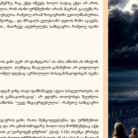
ნებზე, რაც ეჭვს იწვევს, ხოლო სადაც ეჭვი არ არის,
ა, რომ ისინი ურწმუნონი არიან. მაგრამ, გააუქმა რა
ცილებელია. რამეთუ არიან ზოგიერთნი კეთილმსახურთა
ორეც... და მრავალს ეკლესიაში ღვთის შიში აკავებს,
რთ... მათზევე აღესრულება სამსჯავრო, რამეთუ იგინი
 ჟამი ჯერ არ დამდგარა? ის ამას ამბობს ან იმიტომ,
მკვლელი, თუნდაც მსაჯულის განაჩენით არ ყოფილიყო
ომელ დღესაც აკრძალული ხისაგან ნაყოფისგან იგემა:
დგან ვინც თავი დამნაშავედ აქცია სასჯელისთვის, ის
ების განსაკითხავად", არ ეფიქრა თითქოსდა შეუძლია
მბობს: "უკვე მსჯავრდებულია". რამეთუ სამსჯავრო
მსჯავროს ჟამი, რათა შემცოდველებსა და ურწმუნოთ
ნე, და არა ცნობისმოყვარე. ხოლო თუ მორწმუნესაც აქვს
ით კი უარყოფენ ღმერთს" (ტიტ. 1:16). თუმცა ქრისტე
ათვის; ხოლო ურწმუნოებისთვის არ ისჯებიან — რადგან