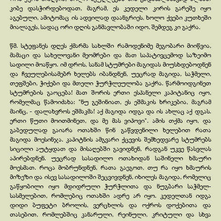
კიბე დასჭირდებოდათ, მაგრამ, ეს კედელი კირის გარეშე იყო
აგებული, ამიტომაც ის ადვილად დაანგრიეს, ხოლო ქვები კუთხეში
მიალაგეს, სადაც ორი დღის განმავლობაში იდო, შემდეგ კი გაქრა.
წმ. სტეფანეს დღეს ქმარმა სახლში რამოდენიმე მეგობარი მიიწვია,
მამაცი და სახელოვანი მეომრები და მათ საპატივცემოდ საზეიმო
სადილი მოაწყო. იმ დროს, სანამ სტუმრები მაგიდას მიუსხდებოდნენ
და ჩვეულებისამებრ ხელებს იბანდნენ, უეცრად მაგიდა, საჭმელი,
თეფშები, ჭიქები და მთელი ჭურჭლეულობა გაქრა. წარმოიდგინეთ
სტუმრების გაოცება! მათ შორის ერთი ესპანელი კაპიტანიც იყო,
რომელმაც წამოიძახა: "ნუ გეშინიათ, ეს ეშმაკის ხრიკებია, მაგრამ
მაინც, -
დალახვროს ეშმაკმა! აქ მაგიდა იდგა და ის ახლაც აქ დგას.
ერთი წუთი მოითმინეთ, და მე მას ვიპოვი". ამის თქმა იყო, და
გაბედულად გაიარა ოთახში წინ გაწვდენილი ხელებით რათა
მაგიდა მოესინჯა. კაპიტნის ამგვარი ქცევის შემხედვარე სტუმრებს
სიცილი აუტყდათ და მისაღებში გავიდნენ, რადგან უკვე წასვლას
აპირებდნენ. უეცრად სასადილო ოთახიდან საშინელი ხმაური
მოესმათ. როცა მობრუნდნენ, რათა გაეგოთ, თუ რა იყო ხმაურის
მიზეზი და ისევ სასადილოში შეცვივდნენ, იხილეს მაგიდა, რომელიც
გაწყობილი იყო მდიდრული ჭურჭლითა და ნუგბარი საჭმელ-
სასმელებით, რომლებიც ოთახში ადრე არ იყო. კედელთან იდგა
დიდი ბუფეტი ბროლის, ვერცხლის და ოქროს დოქებითა და
თასებით, რომლებშიც კანარული, რეინული, კრიტული და სხვა