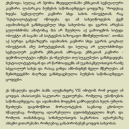
ეხებოდა, სულაც არ ჰქონია მხედველობაში ეშმაკთან სექსუალური
კავშირი. ლაპარაკია ბუნების საწინააღმდეგო ცოდვაზე, "როდესაც
ხდება სექსუალური კავშირი სხვა სახის ობიექტთან, რაც
"ბესტიალიტეტად" იწოდება და ამ სახელწოდების ქვეშ
ადამიანისგან განსხვავებულ სხვა სახეობისა და გვარის არსებას
გულისხმობს; ამიტომაც მას არ შეუძლია აქ გამოიყენოს სიტყვა
ობიექტი ან საგანი ამ სიტყვების საზოგადო მნიშვნელობით". თომას
აქ სურდა განესაზღვრა ადამიანის კავშირი სხვა გვარის ცოცხალ
ობიექტთან, ანუ პირუტყვებთან, და სულაც არ გულისხმობდა
სექსუალურ კავშირს ეშმაკთან. ამრიგად, ეშმაკთან კავშირი -
დემონიალიტეტი, იქნება ეს ინკუბუსი თუ სუკკუბუსი, განსხვავდება
ბესტიალიტეტისგან და არ წარმოადგენს ამ უკანასკნელისთვის რაიმე
სპეციალურ სახეს და რასაც გინდა ამბობდნენ ძველი მწერლები, ამ
შემთხვევებში ძალზედ განსხვავებულია ბუნების საწინააღმდეგო
ცოდვები.
ეს სწავლება დაგმო პაპმა ალექსანდრე VII იმიტომ, რომ ყოველ ამ
ცოდვას ახასიათებს საკუთარი უკეთურება, რომელიც უბიწოების
საწინააღმდეგოა, და ადამიანის მოდგმის გამრავლებას ხელს უშლის.
შეიძლება დავიმოწმოთ მორალისტების საკმაოდ ცნობილი
სწავლებაც, რომელიც აღიარებულია ღვთისმეტყველთა მიერ, და
რომლის თანახმადაც სინანულისთვის საკმარისია აღსარებაზე
ახსენო ვითარებანი, რომლებიც განაპირობებენ ცოდვის სახეობას.