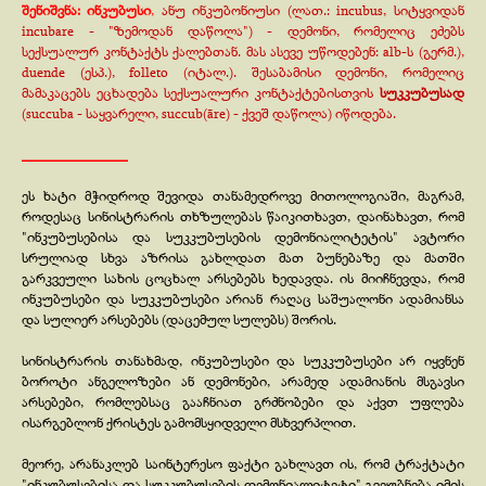
შენიშვნა:
ინკუბუსი
,
ანუ ინკუბონიუსი (ლათ.: incubus, სიტყვიდან
incubare -
"ზემოდან დაწოლა") -
დემონი, რომელიც ეძებს
სექსუალურ კონტაქტს ქალებთან. მას ასევე უწოდებენ: alb-
ს (გერმ.),
duende (ესპ.), folleto (იტალ.). შესაბამისი დემონი, რომელიც
მამაკაცებს ეცხადება სექსუალური კონტაქტებისთვის
სუკკუბუსად
(succuba -
საყვარელი, succub(āre) -
ქვეშ დაწოლა) იწოდება.
______________
ეს ხატი მჭიდროდ შევიდა თანამედროვე მითოლოგიაში, მაგრამ,
როდესაც სინისტრარის თხზულებას წაიკითხავთ, დაინახავთ, რომ
"ინკუბუსებისა და სუკკუბუსების დემონიალიტეტის" ავტორი
სრულიად სხვა აზრისა გახლდათ მათ ბუნებაზე და მათში
გარკვეული სახის ცოცხალ არსებებს ხედავდა. ის მიიჩნევდა, რომ
ინკუბუსები და სუკკუბუსები არიან რაღაც საშუალონი ადამიანსა
და სულიერ არსებებს (დაცემულ სულებს) შორის.
სინისტრარის თანახმად, ინკუბუსები და სუკკუბუსები არ იყვნენ
ბოროტი ანგელოზები ან დემონები, არამედ ადამიანის მსგავსი
არსებები, რომლებსაც გააჩნიათ გრძნობები და აქვთ უფლება
ისარგებლონ ქრისტეს გამომსყიდველი მსხვერპლით.
მეორე, არანაკლებ საინტერესო ფაქტი გახლავთ ის, რომ ტრაქტატი
"ინკუბუსებისა და სუკკუბუსების დემონიალიტეტი" გვეუბნება იმის