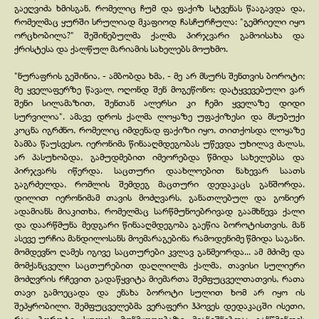
გაეღვიძა ხმისგან, რომელიც ჩუმ და ფაქიზ სტვენას წააგავდა და,
რომელმაც ყურში სრულიად მკაფიოდ ჩასჩურჩულა: "გემრიელი იყო
ორცხობილა?" შეშინებულმა ქალმა პირჯვარი გამოისახა და
ქრისტესა და ქალწულ მარიამის სახელებს მოუხმო.
"ნურაფრის გეშინია, -
ამბობდა ხმა, -
მე არ მსურს შენთვის ბოროტი;
მე ყველაფერზე წავალ, ოღონდ შენ მოგეწონო; დატყვევებული ვარ
შენი სილამაზით, შენთან ალერსი კი ჩემი ყველაზე დიდი
სურვილია". ამავე დროს ქალმა ლოყაზე უფაქიზესი და მსუბუქი
კოცნა იგრძნო, რომელიც იმდენად ფაქიზი იყო, თითქოსდა ლოყაზე
ბამბა წაუსვესო. იერონიმა წინააღმდეგობას უწევდა უხილავ ძალას,
არ პასუხობდა, გამუდმებით იმეორებდა წმიდა სახელებსა და
პირჯვარს იწერდა. საცთური დაახლოებით ნახევარ საათს
გაგრძელდა, რომლის შემდეგ მაცთური დედაკაცს განშორდა.
დილით იერონიმამ თავის მოძღვარს, განათლებულ და გონიერ
ადამიანს მიაკითხა, რომელმაც სარწმუნოებრივად გაამხნევა ქალი
და დაარწმუნა მედგარი წინააღმდეგობა გაეწია ბოროტისთვის. მან
ასევე ურჩია მანდილოსანს მოემარაგებინა რამოდენიმე წმიდა საგანი.
მომდევნო ღამეს იგივე საცთურები კვლავ განმეორდა... ამ მძიმე და
მომქანცველი საცთურებით დაღლილმა ქალმა, თავისი სულიერი
მოძღვრის რჩევით გადაწყვიტა მიემართა შემფუცველთათვის, რათა
თავი გამოეცადა და ენახა ბოროტი სულით ხომ არ იყო ის
შეპყრობილი. შემფუცველებმა ვერაფერი ჰპოვეს დედაკაცში ისეთი,