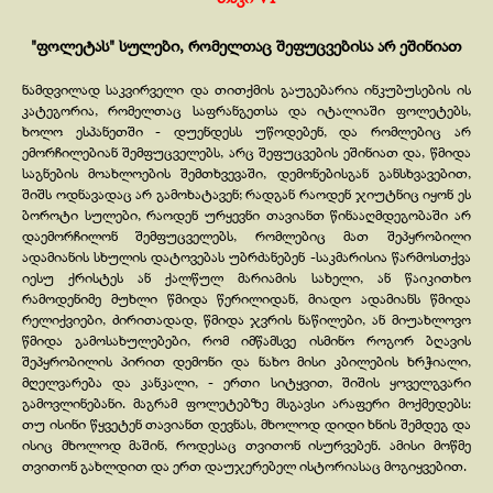
"ფოლეტას" სულები, რომელთაც შეფუცვებისა არ ეშინიათ
ნამდვილად საკვირველი და თითქმის გაუგებარია ინკუბუსების ის
კატეგორია, რომელთაც საფრანგეთსა და იტალიაში ფოლეტებს,
ხოლო ესპანეთში -
დუენდესს უწოდებენ, და რომლებიც არ
ემორჩილებიან შემფუცველებს, არც შეფუცვების ეშინიათ და, წმიდა
საგნების მოახლოების შემთხვევაში, დემონებისგან განსხვავებით,
შიშს ოდნავადაც არ გამოხატავენ; რადგან რაოდენ ჯიუტნიც იყონ ეს
ბოროტი სულები, რაოდენ ურყევნი თავიანთ წინააღმდეგობაში არ
დაემორჩილონ შემფუცველებს, რომლებიც მათ შეპყრობილი
ადამიანის სხულის დატოვებას უბრძანებენ -
საკმარისია წარმოსთქვა
იესუ ქრისტეს ან ქალწულ მარიამის სახელი, ან წაიკითხო
რამოდენიმე მუხლი წმიდა წერილიდან, მიადო ადამიანს წმიდა
რელიქვიები, ძირითადად, წმიდა ჯვრის ნაწილები, ან მიუახლოვო
წმიდა გამოსახულებები, რომ იმწამსვე ისმინო როგორ ბღავის
შეპყრობილის პირით დემონი და ნახო მისი კბილების ხრჭიალი,
მღელვარება და კანკალი, -
ერთი სიტყვით, შიშის ყოველგვარი
გამოვლინებანი. მაგრამ ფოლეტებზე მსგავსი არაფერი მოქმედებს:
თუ ისინი წყვეტენ თავიანთ დევნას, მხოლოდ დიდი ხნის შემდეგ და
ისიც მხოლოდ მაშინ, როდესაც თვითონ ისურვებენ. ამისი მოწმე
თვითონ გახლდით და ერთ დაუჯერებელ ისტორიასაც მოგიყვებით.