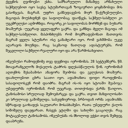
ქვეყნის ღვინოები ესხა. სამზარეულო მანამდე არნახული
საჭმელებით იყო სავსე. სტუმართაგან ზოგიერთი ყოყმანობდა მის
გასინჯვას, მაგრამ, უფრო გამბედავების მიერ წაქეზებულები,
მაგიდას მიუსხდნენ და სადილობაც დაიწყეს, საჭმელ-
სასმელი კი
უგემრელესი აღმოჩნდა. როგორც კი სადილობას მორჩნენ და ბუხარს
მიაშურეს -
უეცრად ყველაფერი გაქრა, და გაჩნდა ძველი მაგიდა იმ
საჭმელ-
სასმელით, მასპინძლებს რომ მოემზადებინათ მათთვის;
მაგრამ ყველა სტუმარი ისე გამაძღარი იყო, რომ ვახშმობა უკვე
აღარავის მოუნდა, რაც საკმაოდ ნათლად ადასტურებს, რომ
შეცვლილი საჭმელი რეალური იყო და არა წარმოსახვითი.
ინკუბუსი რამოდენიმე თვე დევნიდა იერონიმას. 28 სექტემბერს, წმ.
მთავარანგელოზ მიქაელის ტაძრის დღესასწაულის წინ, იერონიმამ
აღთქმის შესაბამისი ანაფორა შეიმოსა და ეკლესიას მიაშურა.
დაახლოებით ცხრა საათი იყო, ადამიანთა დიდი რაოდენობა
სასადილოსკენ რომ დაიძრა. მაგრამ ის-
ის იყო სტოაში შეაბიჯა
უბედურმა იერონიმამ, რომ უეცრად, თითქოსდა ქარმა წაიღოო,
ტანისამოსი სრულიად შემოეძარცვა და გაქრა, თვით მანდილოსანი
კი სრულიად გაშიშვლდა. საბედნიეროდ, ბრბოდან ორმა ადამიანმა
სწრაფად გაიხადეს საკუთარი მოსასხამები, რათა უბედური ქალის
სიშიშვლე დაეფარათ, ჩასვეს ეტლში და სახლში გააცილეს. რაც
მოტაცებულ ტანისამოსს, ინკუბუსმა ის მხოლოდ ექვსი თვის შემდეგ
დააბრუნა.