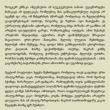
ზოგჯერ ეშმაკი ინკუბუსის ან სუკკუკბუსის სახით უკავშირდება
მამაკაცს ან დედაკაცს, რომლებიც მას განსაკუთრებულ პატივს არ
სცემენ და არც იმ მსხვერპლს სწირავენ, რომელსაც ის ჩვეულებრივ
ჯადოქრებისგან ითხოვს, როგორც ეს ზემოთ იყო ნათქვამი. ეს
უბრალოდ ვნებიანი ავხორცია, რომელსაც სხვა მიზანი არ გააჩნია იმ
არსების დაუფლების გარდა, რომლისკენაც ილტვის. ამის შესახებ
არსებობს სხვადასხვა ავტორთა მიერ დამოწმებული მრავალი
მაგალითი. ერთ-
ერთი მათგანია მელიპე ლუკიას შემთხვევა.
მელიპემ, იმის შემდეგ, რაც დიდი ხნის განმავლობაში ცხოვრობდა
ერთ ქალთან, მასზე დაქორწინება ისურვა, მაგრამ ვინმე
ფილოსოფოსმა, რომელიც ქორწილს ესწრებოდა, მელიპეს უთხრა,
რომ მას საქმე ჰქონდა კომპუზასთან, ანუ დემონ-
სუკკუბუსთან, -
ამის
გაგონებაზე პატარძალმა ერთი ამოიოხრა და უგონოდ დაეცა.
ჰეკტორ ბოეტიუსი ჰყვება შემთხვევას, რომელიც თავს გადახდა ერთ
ახალგაზრდა კაცს, რომელთანაც, მიუხედავად იმისა, რომ მყარად
ჰქონდა ჩარაზული კარ-
ფანჯარა, რამოდენიმე თვის განმავლობაში
დადიოდა დამატყვევებელი სილამაზის დემონი-
სუკკუბუსი; დემონი
ყველა ღონეს ხმარობდა იმისთვის, რათა სიყვარულისკენ მიედრიკა
ახალგაზრდა კაცი -
მოფერება, კოცნა, მოხვევა, ვედრებანი, არაფერი
დაუკლია მას ამ ახალგაზრდისთვის, მაგრამ სათნოთმოყვარე კაცის
შეცდენა მაინც ვერ შესძლო.