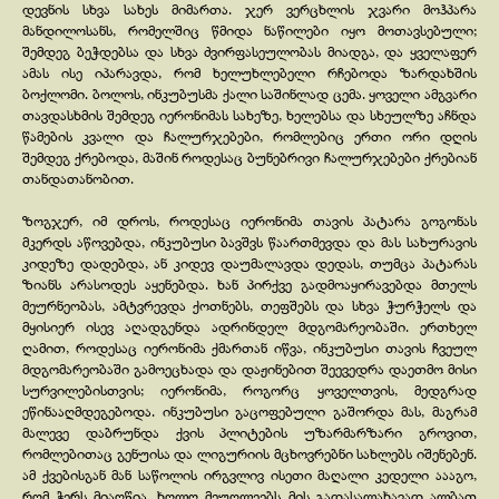
დევნის სხვა სახეს მიმართა. ჯერ ვერცხლის ჯვარი მოჰპარა
მანდილოსანს, რომელშიც წმიდა ნაწილები იყო მოთავსებული;
შემდეგ ბეჭდებსა და სხვა ძვირფასეულობას მიადგა, და ყველაფერ
ამას ისე იპარავდა, რომ ხელუხლებელი რჩებოდა ზარდახშის
ბოქლომი. ბოლოს, ინკუბუსმა ქალი საშინლად ცემა. ყოველი ამგვარი
თავდასხმის შემდეგ იერონიმას სახეზე, ხელებსა და სხეულზე აჩნდა
წამების კვალი და ჩალურჯებები, რომლებიც ერთი ორი დღის
შემდეგ ქრებოდა, მაშინ როდესაც ბუნებრივი ჩალურჯებები ქრებიან
თანდათანობით.
ზოგჯერ, იმ დროს, როდესაც იერონიმა თავის პატარა გოგონას
მკერდს აწოვებდა, ინკუბუსი ბავშვს წაართმევდა და მას სახურავის
კიდეზე დადებდა, ან კიდევ დაუმალავდა დედას, თუმცა პატარას
ზიანს არასოდეს აყენებდა. ხან პირქვე გადმოაყირავებდა მთელს
მეურნეობას, ამტვრევდა ქოთნებს, თეფშებს და სხვა ჭურჭელს და
მყისიერ ისევ აღადგენდა ადრინდელ მდგომარეობაში. ერთხელ
ღამით, როდესაც იერონიმა ქმართან იწვა, ინკუბუსი თავის ჩვეულ
მდგომარეობაში გამოეცხადა და დაჟინებით შეევედრა დაეთმო მისი
სურვილებისთვის; იერონიმა, როგორც ყოველთვის, მედგრად
ეწინააღმდეგებოდა. ინკუბუსი გაცოფებული გაშორდა მას, მაგრამ
მალევე დაბრუნდა ქვის პლიტების უზარმარზარი გროვით,
რომლებითაც გენუისა და ლიგურიის მცხოვრებნი სახლებს იშენებენ.
ამ ქვებისგან მან საწოლის ირგვლივ ისეთი მაღალი კედელი აააგო,
რომ ჭერს მიაღწია, ხოლო მეუღლეებს მის გადასალახავად ალბათ