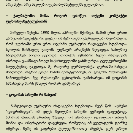
არც მეტი, არც ნაკლები, უცხოპლანეტელებს ეკუთვნით.
– ქალბატონო ნონა, როგორ დაიწყო თქვენი კონტაქტი
უცხოპლანეტელებთან?
– პირველი შეხება 1990 წლის აპრილში მქონდა. მაშინ ერთ–ერთი
გაზეთის რედაქტორი ვიყავი. იმ პერიოდში გავრცელდა ინფორმაცია,
რომ გურიაში ერთ–ერთ ოჯახში უცნაური რაღაცეები ხდებოდა.
სკოლის მოსწავლე გოგონა უცნაურ არსებებს ხედავდა, სახლშიც
სხვადასხვა ნივთი ცვიოდა. თითქოს უჩინარი ხელი რაღაცეებს
ისროდა. ეს ამბავი მთელ საქართველოში გახმაურდა. ტელევიზიებში
სიუჟეტებიც გაკეთდა. მე, როგორც ჟურნალისტს, გურიაში ჩასვლა
მინდოდა, მაგრამ ცოტა ხანში შემატყობინეს, ის გოგონა რუსთავში
ჩამოიყვანესო. მეც რუსთავში ვცხოვრობ. გამიხარდა, იმ გოგონას
სანახავად შორს წასვლა რომ არ დამჭირდა.
– გოგონას სახლში რა ნახეთ?
– ნამდვილად უცნაური რაღაცეები ხდებოდა. ჩვენ წინ საგნები
"დაფრინავდა". იმ დღეს შვილები სახლში ვერავის დავუტოვე.
ამიტომ მათთან ერთად წავედი. იქ ცნობილი უფოლოგი თალეს
შონია და ოპერატორი დაგვხვდა, რომელიც იმ ყველაფერს ფირზე
იწერდა. მერე ის კადრები ტელევიზიითაც აჩვენეს. ჯერ ვაშლი