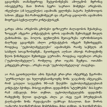
გვაგონებს თანამედროვე შეტყობინებებს ამოუცნობ მფრინავ
ობიექტებზე, მათ შორის ბევრი საერთო მომენტი არსებობს.
ინკუბუსი (ან სუკკუბუსი) ადამიანს ევლინება პატარა ჰუმანოიდის
სახით, ეწვევა მას რამოდენიმეჯერ და აშკარად ცდილობს ადამიანის
მიდრეკას სექსუალური კონტაქტისკენ.
გარდა ამისა არსებობს ცნობები ფიზიკური ძალადობის შესახებაც.
ზოგჯერ ამგვარი კონტაქტების დროს ადამიანს შემოახევენ მთელს
ტანისამოსს. და, ბოლოს, ფუნთუშის შეთავაზება იერონიმასთვის
ძალზედ გვაგონებს ახლო კონტაქტების იმგვარ შემთხვევებს,
როდესაც "უცხოპლანეტელები" ადამიანებს რაიმე საჭმელს ან
სასმელს სთავაზობდნენ... მკითხველს ალბათ ახსოვს რამოდენიმე
წლის წინანდელი შემთხვევა გურიაში, როდესაც იდუმალი არსება
("უცხოპლანეტელი"), რომელიც ერთ ოჯახს შეეჩვია, ოთახში
კანფეტებს ყრიდა... არსება თავს "უცხოპლანეტელად" ასაღებდა.
აი რას ვკითხულობთ ამის შესახებ ერთ-
ერთ ინტერნეტ წყაროში:
"ჟურნალისტი და ხელოვნებათმცოდნე ნონა ჯაჯანიძე ამტკიცებს,
რომ გასული საუკუნის 90–იან წლებში უცხოპლანეტელებთან
კონტაქტი ჰქონდა. მისივე თქმით, დედამიწის "სტუმრებმა" მას ბევრი
რამ ასწავლეს. მისი თქმით, უცხოპლანეტელებმა დედამიწა
რამდენიმე წლით დატოვეს, ახლა კი ისევ უკან ბრუნდებიან.
ქალბატონი ნონა რედაქციაში უამრავი მასალით, მათ შორის
უცნაური ხელნაწერებით მობრძანდა. მისი თქმით, ეს ხელნაწერები,