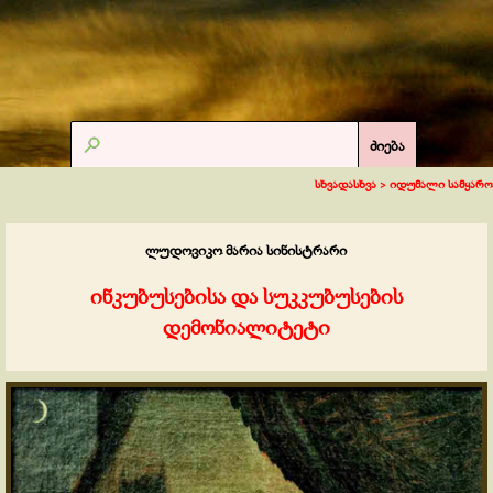
ძიება
სხვადასხვა >
იდუმალი სამყარო
ლუდოვიკო მარია სინისტრარი
ინკუბუსებისა და სუკკუბუსების
დემონიალიტეტი