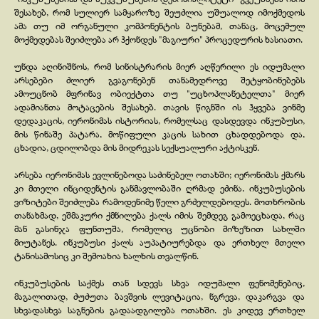
შესახებ, რომ სულიერ სამყაროზე შეუძლია უშუალოდ იმოქმედოს
ამა თუ იმ ორგანული კომპონენტის ბუნებამ, თანაც, მოცემულ
მოქმედებას შეიძლება არ ჰქონდეს "მაგიური" პროცედურის ხასიათი.
უნდა აღინიშნოს, რომ სინისტრარის მიერ აღწერილი ეს იდუმალი
არსებები ძლიერ გვაგონებენ თანამედროვე შეტყობინებებს
ამოუცნობ მფრინავ ობიექტთა თუ "უცხოპლანეტელთა" მიერ
ადამიანთა მოტაცების შესახებ. თავის წიგნში ის ჰყვება ვინმე
დედაკაცის, იერონიმას ისტორიას, რომელსაც დასდევდა ინკუბუსი,
მის წინაშე პატარა, მოწიფული კაცის სახით ცხადდებოდა და,
ცხადია, ცდილობდა მის მიდრეკას სექსუალური აქტისკენ.
არსება იერონიმას ევლინებოდა საძინებელ ოთახში; იერონიმას ქმარს
კი მთელი ინციდენტის განმავლობაში ღრმად ეძინა. ინკუბუსების
ვიზიტები შეიძლება რამოდენიმე წელი გრძელდებოდეს. მოთხრობის
თანახმად, ეშმაკური ქმნილება ქალს იმის შემდეგ გამოეცხადა, რაც
მან გასინჯა ფუნთუშა, რომელიც უცნობი მიზეზით სახლში
მიუტანეს. ინკუბუსი ქალს აუპატიურებდა და ერთხელ მთელი
ტანისამოსიც კი შემოახია ხალხის თვალწინ.
ინკუბუსების საქმეს თან სდევს სხვა იდუმალი ფენომენებიც,
მაგალითად, ძუძუთა ბავშვის ლევიტაცია, ნგრევა, დაკარგვა და
სხვადასხვა საგნების გადაადგილება ოთახში. ეს კიდევ ერთხელ