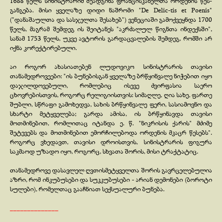
1688 წელს სინისტრარიმ შეადგინა ფრანცისკანელთა ორდენის წეს-
განგება. მისი ყველაზე დიდი ნაშრომი "De Delic-
tis et Poenis"
("დანაშაულთა და სასჯელთა შესახებ") ვენეციაში გამოქვეყნდა 1700
წელს, მაგრამ შემდეგ ის შეიტანეს "აკრძალულ წიგნთა ინდექსში",
სანამ 1753 წელს, უკვე ავტორის გარდაცვალების შემდეგ, რომში არ
იქნა კორექტირებული.
აი როგორ ახასიათებენ ლუდოვიკო სინისტრარის თავისი
თანამედროვეები: "ის ბუნებისგან ყველაზე ბრწყინვალე ნიჭებით იყო
დაჯილდოვებული, რომლებიც ისევე ძვირფასია საერო
ცხოვრებისთვის, როგორც რელიგიისთვის: სიმაღლე, ღია სახე, ფართე
შუბლი, სწრაფი გამოხედვა, სახის ბრწყინვალე ფერი, სასიამოვნო და
სხარტი მეტყველება; გარდა ამისა, ის ბრწყინავდა თავისი
მოთმინებით, რომლითაც იტანდა ე. წ. "ნიკრისის ქარის" მძიმე
შეტევებს და მოთმინებით ემორჩილებოდა ორდენის მკაცრ წესებს".
როგორც ვხედავთ, თავისი დროისთვის, სინისტრარის ფიგურა
საკმაოდ უზადო იყო, როგორც, სხვათა შორის, მისი ტრაქტატიც.
თანამედროვე დასავლელ ღვთისმეტყველთა შორის გავრცელებულია
აზრი, რომ ინკუბუსები და სუკკუბუსები -
არიან დემონები (ბოროტი
სულები), რომელთაც გააჩნიათ სექსუალური ბუნება.
______________