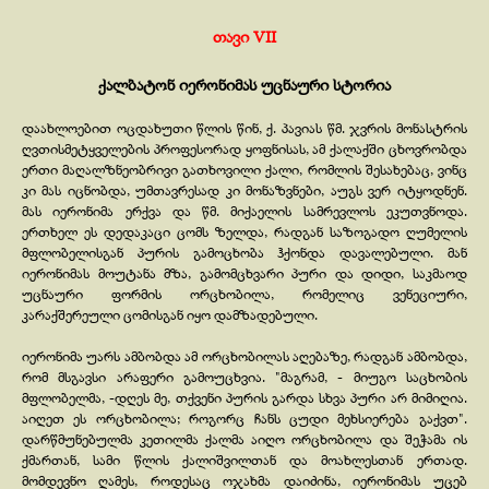
თავი VII
ქალბატონ იერონიმას უცნაური სტორია
დაახლოებით ოცდახუთი წლის წინ, ქ. პავიას წმ. ჯვრის მონასტრის
ღვთისმეტყველების პროფესორად ყოფნისას, ამ ქალაქში ცხოვრობდა
ერთი მაღალზნეობრივი გათხოვილი ქალი, რომლის შესახებაც, ვინც
კი მას იცნობდა, უმთავრესად კი მონაზვნები, აუგს ვერ იტყოდნენ.
მას იერონიმა ერქვა და წმ. მიქაელის სამრევლოს ეკუთვნოდა.
ერთხელ ეს დედაკაცი ცომს ზელდა, რადგან საზოგადო ღუმელის
მფლობელისგან პურის გამოცხობა ჰქონდა დავალებული. მან
იერონიმას მოუტანა მზა, გამომცხვარი პური და დიდი, საკმაოდ
უცნაური ფორმის ორცხობილა, რომელიც ვენეციური,
კარაქშერეული ცომისგან იყო დამზადებული.
იერონიმა უარს ამბობდა ამ ორცხობილას აღებაზე, რადგან ამბობდა,
რომ მსგავსი არაფერი გამოუცხვია. "მაგრამ, -
მიუგო საცხობის
მფლობელმა, -
დღეს მე, თქვენი პურის გარდა სხვა პური არ მიმიღია.
აიღეთ ეს ორცხობილა; როგორც ჩანს ცუდი მეხსიერება გაქვთ".
დარწმუნებულმა კეთილმა ქალმა აიღო ორცხობილა და შეჭამა ის
ქმართან, სამი წლის ქალიშვილთან და მოახლესთან ერთად.
მომდევნო ღამეს, როდესაც ოჯახმა დაიძინა, იერონიმას უცებ