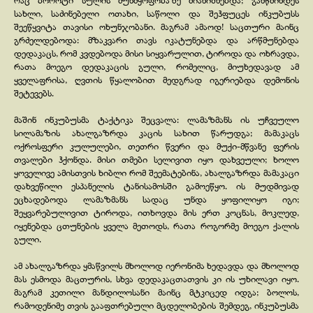
რაც ბოროტი სულის მუნმყოფობაზე მიანიშნებდა; განწმინდეს
სახლი, საძინებელი ოთახი, საწოლი და შეჰფუცეს ინკუბუსს
შეეწყვიტა თავისი ოხუნჯობანი. მაგრამ ამაოდ! საცთური მაინც
გრძელდებოდა: მზაკვარი თავს იკატუნებდა და არწმუნებდა
დედაკაცს, რომ კვდებოდა მისი სიყვარულით, ტიროდა და ოხრავდა,
რათა მოეგო დედაკაცის გული, რომელიც, მიუხედავად ამ
ყველაფრისა, ღვთის წყალობით მედგრად იგერიებდა დემონის
შეტევებს.
მაშინ ინკუბუსმა ტაქტიკა შეცვალა: ლამაზმანს ის უჩვეულო
სილამაზის ახალგაზრდა კაცის სახით წარუდგა; მამაკაცს
ოქროსფერი კულულები, თეთრი წვერი და მუქი-
მწვანე ფერის
თვალები ჰქონდა. მისი თმები სელივით იყო დახვეული; ხოლო
ყოველივე ამისთვის ხიბლი რომ შეემატებინა, ახალგაზრდა მამაკაცი
დახვეწილი ესპანელის ტანისამოსში გამოეწყო. ის მუდმივად
ეცხადებოდა ლამაზმანს სადაც უნდა ყოფილიყო იგი;
შეყვარებულივით ტიროდა, ითხოვდა მის ერთ კოცნას, მოკლედ,
იყენებდა ცთუნების ყველა მეთოდს, რათა როგორმე მოეგო ქალის
გული.
ამ ახალგაზრდა ყმაწვილს მხოლოდ იერონიმა ხედავდა და მხოლოდ
მას ესმოდა მაცთურის, სხვა დედაკაცთათვის კი ის უხილავი იყო.
მაგრამ კეთილი მანდილოსანი მაინც მტკიცედ იდგა; ბოლოს,
რამოდენიმე თვის გააფთრებული მცდელობების შემდეგ, ინკუბუსმა