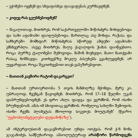
– ექიმები იყვნენ და სხვადასხვა დაავადებას კურნავდნენ.
– კიდევ რას გეუბნებოდნენ?
– მაგალითად, მითხრეს, რომ საქართველოში მიწისძვრა მოხდებოდა
და სამი ადამიანი დაიღუპებოდა. მართლაც ასე მოხდა. რაჭასა და
საჩხერეში მომხდარ მიწისძვრას სწორედ ამდენი ადამიანი
ემსხვერპლა. ასევე მითხრეს, მალე ქაღალდის ჭამას დაიწყებთო.
როცა პურზე ტალონები შემოვიდა, მაშინ მივხვდი, მათი ნათქვამი
რასაც ნიშნავდა. კითხვებზე მოკლე პასუხებს გვაძლევდნენ. არ
უყვარდათ, როცა შეკითხვებით თავს ვაბეზრებდით.
– მათთან კავშირი რატომ დაკარგეთ?
– მათთან ურთიერთობა 5 თვის მანძილზე მქონდა. მერე კი,
უბრალოდ, ჩვენგან წავიდნენ. მითხრეს, რომ 17–18 წელში უკან
დაბრუნდებოდნენ. ეს დრო ახლა დადგა და ვგრძნობ, რომ ისინი
ბრუნდებიან. ამას იმ სხივითაც ვგრძნობ, რომელიც სახლში შემოდის.
ისინი ჩვენს პლანეტას მხოლოდ სიკეთეს მოუტანენ" (წყარო:
"უცხოპლანეტელები დედამიწაზე"
).
ამ ინტერვიუსთან დაკავშირებით უნდა ითქვას, რომ ქ-
ნ ნონა
ჯაჯანიძეს, სამწუხაროდ, აბსოლუტურად
არასწორი წარმოდგენა