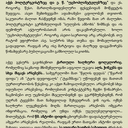
აქვს პოლტერგეისტზეც და ე. წ. "უცხოპლანეტელებზეც"
და ეს,
როგორც წესი, მართლმადიდებლური ფესვებიდან მოწყვეტის
შედეგია. ასეთ შემთხვევაში ადამიანები ცდილობენ თვითონ,
საკუთარი ძალით ჩასწვდნენ იმას, რაში წვდომა მათ არ ძალუძთ.
პოლტერგეისტი გერმანულიდან "სულების ამბოხს" ნიშნავს და ის
დემონურ აქტიურობასთან არის დაკავშირებული. ხოლო
"უცხოპლანეტელები", როგორც ასეთი საერთოდ არც არსებობენ. თუ
რატომ ვფიქრობთ ასე, საუბრის სხვა თემაა და მომავლისთვის
გადავდოთ, რადგან არც ისე მარტივია და ძალზედ დაგვაშორებს
წინამდებარე პუბლიკაციაში განხილულ საკითხს.
აქვე გვსურს გავიხსენოთ
ქართული ხალხური ფოლკლორიც
,
რომელშიც საკმაოდ მნიშვნელოვანი ადგილი უკავია
ალს, ჭინკებს და
სხვა მსგავს არსებებს
... სამეგრელოში მათ "წყლის დედას" ("წყარიშ
დიდა") ან "ტყის დედოფალს" ("ტყაშმაფა") უწოდებენ და მათთან
უერთიერთობის წესებიც კი აქვთ ჩამოყალიბებული. არსებობენ სხვა
იდუმალი არსებებიც, რომლებთან კონტაქტებზე ჩვენი წინაპრები,
ნაცნობები თუ უცნობები მსჯელობდნენ და გვარწმუნებდნენ, რომ
უღრან ტყეებში მათ ნამდვილად შეხვედრიან. ვინ იცის, იქნებ
ხალხური ლეგენდების მიღმა მართლაცდა არსებობს იმგვარი
ინფორმაცია, რომელიც არ უნდა იქნეს უგულებელყოფილი...
მითუმეტეს, რომ
წმ. ანტონი დიდის
ცხოვრებაში დადასტურებულია
ამგვარი არსებების რეალობა, რადგან ერთი მათგანი ანტონი დიდს
შეხვდა კიდევაც უდაბნოში და
საკუთარი ხალხის სახელით
ქრისტეს