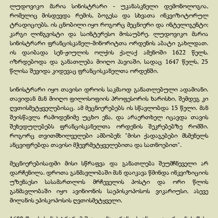
ლუდოვიკო მარია სინისტრარი -
უკანასკნელი დემონოლოგია,
რომელიც მისდევდა რემის, ბოგესა და სხვათა ინკვიზიტორულ
ტრადიციებს. ის ცნობილი იყო როგორც მეცნიერი და ინტელიგენტი;
კარგი ლინგვისტი და საინტერესო მოსაუბრე. ლუდოვიკო მარია
სინისტრარი ფრანცისკანელ-
მინორიტთა ორდენის აბატი გახლდათ.
ის დაიბადა სენ-
ჟიულის ოლქის ქალაქ ამენოში 1622 წელს.
იზრდებოდა და განათლება მიიღო პავიაში, სადაც 1647 წელს, 25
წლისა შევიდა კიდევაც ფრანცისკანელთა ორდენში.
სინისტრარი იყო თავისი დროის საკმაოდ განათლებული ადამიანი.
თავიდან მან მიიღო ფილოსოფიის პროფესორის ხარისხი, შემდეგ კი
ღვთისმეტყველებისაც. ამ მეცნიერებებს ის სწავლობდა 15 წელი. მან
შეისწავლა რამოდენიმე უცხო ენა, და არაერთხელ იცავდა თავის
შეხედულებებს ფრანცისკანელთა ორდენის შეკრებებზე რომში.
როგორც თვითმხილველები ამბობენ: "მისი ქადაგებები მსმენელს
ანცვიფრებდა თავისი მჭევრმეტყველებითა და სათნოებით".
მეცნიერებისადმი მისი სწრაფვა და განათლება შეუმჩნეველი არ
დარჩენილა. დროთა განმავლობაში მან დაიკავა წმინდა ინკვიზიციის
უზენაესი სასამართლოს მრჩეველის პოსტი და ორი წლის
განმავლობაში იყო ავინიონის საეპისკოპოსოს ვიკარიუსი, ასევე
მილანის ეპისკოპოსის ღვთისმეტყველი.