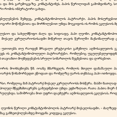
ასა და მის გარემოცვაზე, კონსტანტინეს, პაპის წერილიდან გამომდინარე
არი რომის იმპერატორი გახდა.
ებულებების შემდეგ, კონსტანტინოპოლის პატრიარქი, პაპის მოსურვები
ოგორი მოწიწებითა და მორჩილებით უნდა მოეკიდოს ის რომის ეკლესიის 
კლესიო და სახელმწიფო ძალა და სიდიადე, პაპი ლეონი, კონსტანტინოპ
ს, მიქაელ კერულარიოსისადმი მიწერილ თავის წერილში მაქსიმალურად 
ი უთითებს თუ რაოდენ მრავალი ერეტიკოსი გაჩენილა აღმოსავლეთის ე
ვევს ის კონსტანტინოპოლელი პატრიარქები, რომლებიც უგულებელყოფდნენ
ენ თავიანთი მოქმედებების სრული სიმართლის შეგნებითა და ღირსებით.
რის მოიხსენიებს წმ. იოანე მმარხველს, რომლის მთელი დანაშაული პაპ
რიარქის წინამორბედთ ეწოდათ და რომელზე უარის თქმასაც პაპი ითხოვდა.
რსი, რომელიც მან პატრიარქ მიქაელ კერულარიოსს მისწერა. მასში ნათლა
ნოპოლელ მწყემსმთავრებს გამუდმებით უნდა ეფხიზლათ, რათა პაპთა მიე
ასრულებდა. საშიშროება მით უფრო დაემუქრა აღმოსავლეთის ეკლესიას, რო
აპ ლეონის წერილი კონსტანტინოპოლის პატრიარქ მიქაელისადმი, -
ძალზედ ს
აც განხეთქილებამდე მიიყვანა კიდევაც ეკლესია.