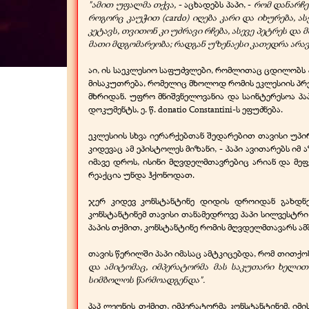
"ამით უფალმა თქვა,
-
აცხადებს პაპი, -
რომ დანარჩე
როგორც კაუჭით (cardo) იღება კარი და იხურება, 
კეტავს, თვითონ კი უძრავი რჩება, ასევე პეტრეს დ
მათი მდგომარეობა; რადგან უზენაესი კათედრა არავის 
აი, ის საეკლესიო საფუძვლები, რომლითაც ცდილობს პ
მისაკუთრება, რომელიც მხოლოდ რომის ეკლესიის პრ
მხრიდან. უფრო მნიშვნელოვანია და საინტერესოა პ
დოკუმენტს, ე. წ. donatio Constantini-
ს ეფუძნება.
ეკლესიის სხვა იერარქებთან შედარებით თავისი უპი
კიდევაც ამ ეპისტოლეს მიზანი, -
პაპი ავითარებს იმ
იმავე დროს, ისინი მღვდელმთავრებიც არიან და მე
რეაქცია უნდა ჰქონოდათ.
ჯერ კიდევ კონსტანტინე დიდის დროიდან გახდნენ
კონსტანტინემ თავისი თანამედროვე პაპი სილვესტრი 
პაპის თქმით, კონსტანტინე რომის მღვდელმთავარს ამ
თავის წერილში პაპი იმასაც ამტკიცებდა, რომ თითქო
და ამიტომაც, იმპერატორმა მას საკუთარი ხელი
სიმბოლოს წარმოადგენდა".
პაპ ლეონის თქმით, იმპერატორმა კონსტანტინემ, იმი