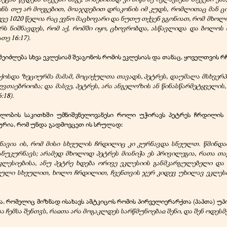
ონს თუ არ მოეგებით, მოაჯდებით დრაკონის იმ კუდს, რომლითაც მან ც
უკვე 1020 წელია რაც ევნო მაცხოვარი და ნუთუ თქვენ გგონიათ, რომ მხო
ს ნიშნავდეს, რომ აქ, რომში იყო, ცხოვრობდა, ასწავლიდა და ბოლოს 
ათე 16:17).
ეიძლება სხვა ეკლესიამ შეაგონოს რომის ეკლესიას და თანაც, ყოველთვის რ
თქოსდა ზეციურმა მამამ, მოციქულთა თავადს, პეტრეს, დაუმალა მსხვერ
თაებრიობა; და მასვე, პეტრეს, არა ანგელოზის ან წინასწარმეტყველის,
:18).
ელობის საკითხში უმნიშვნელოვანესი როლი უჭირავს პეტრეს ჩრდილის 
ურია, რომ უნდა გადმოვცეთ ის სრულად:
ნავია ის, რომ მისი სხეულის ჩრდილიც კი კურნავდა სნეულთ. წმინდა
ნუკურნავს; არამედ მხოლოდ პეტრეს მიანიჭა ეს პრივილეგია, რათა თ
ლესიებისა, ანუ პეტრე ხდება ორივე ეკლესიის განმკარგულებელი და
ლული სხეულით, ხოლო ჩრდილით, ჩვენთვის ჯერ კიდევ უხილავ ეკლესი
სა, რომელიც მიზნად ისახავს ამტკიცოს რომის პირველიერარქთა (პაპთა) უპ
ა ჩემსა შენთჳს, რაჲთა არა მოგაკლდეს სარწმუნოებაჲ შენი, და შენ ოდესმე 