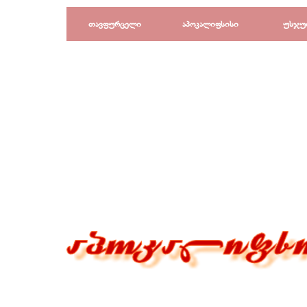
Перейти к контенту
თავფურცელი
აპოკალიფსისი
უსჯუ