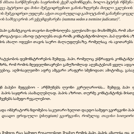
ნ ძმათა სარწმუნოება საფრთხის ქვეშ აღმოჩნდება, ხოლო პეტრეს რწმენა
ასევე პეტრეთი და მისი მემკვიდრეებით განისაზღვრება მთელი ეკლესიის 
ა მის მემკვიდრეთ უფლება აქვთ თავისუფლად გამოუტანონ განაჩენი ყოველ
სამსჯავროს არ ექვემდებარება (summa sedes a nemine judicatur)".
აპი განამტკიცოს თავისი ძალმოსილება ეკლესიაში და მიანიშნებს, რომ ა
ეროგატივაა; ამაოდ უტოლებს თავს რომს კონსტანტინოპოლი, პაპ ლეონის ა
აპის ახალი იდეები თავის საერო ძალაუფლებაზე, რომელსაც ის ავითარე
რატესობის დემონსტრირების შემდეგ, პაპი, რომელიც ესწრაფვის კონსტანტი
 აზრს, რომ რომის მღვდელმთავრები განუზომლად აღემატებიან ყველა ადგი
ფეებიც. აღმოსავლეთში ადრე ამგვარი არაფერი სმენოდათ; ამიტომაც, გას
 პაპები მეფეებიო -
არწმუნებს ლეონი კერულარიოსს... შემდეგ პაპ
პაპის საყდრის ასამაღლებლად. პაპის აზრით, თურმე კონსტანტინეს მისთვ
შვენებს სამეფო რეგალიებით.
სდა იმპერატორს ნდომებია საკუთარი ხელით დაედო სამეფო გვირგვინი პაპ
თ დაადო ფრიგიული (phrygium) გვირგვინი, რომელიც თავისი სითეთ
ს შემდეგ რაც სამეფო რეგალიებით შეამკო რომის პაპი, პაპის ამალისა და