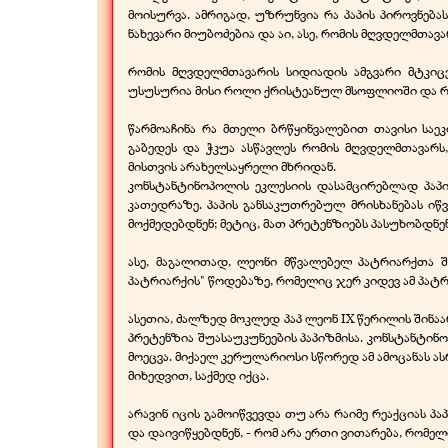
მოისურვა. ამრიგად, უზრუნვია რა პაპის პიროვნებ
ნახევარი მიუბოძებია და აი, ასე, რომის მღვდელმთავ
რომის მღვდელმთავარის სიდიადის ამგვარი მტკიც
უსუსურია მისი როლი ქრისტეანულ მსოფლიოში და რ
წარმოაჩინა რა მთელი ბრწყინვალებით თავისი საე
გაბედეს და ჭკუა ასწავლეს რომის მღვდელმთავარ
მისთვის არახელსაყრელი მხრიდან.
კონსტანტინოპოლის ეკლესიის დასამცირებლად პაპ
კათედრაზე. პაპის განსაკუთრებულ მრისხანებას იწ
მოქმედებდნენ; მეტიც, მათ პრეტენზიებს პასუხობდნ
ასე, მაგალითად, ლეონი მწვალებელ პატრიარქთა შო
პატრიარქის" წოდებაზე, რომელიც ჯერ კიდევ ამ პატ
ასეთია, ძალზედ მოკლედ პაპ ლეონ IX წერილის შინაა
პრეტენზია შუასაუკუნეების პაპიზმისა. კონსტანტი
მოეცვა. მიქაელ კერულარიოსი სწორედ ამ ამოცანას 
მიხედვით, საქმედ იქცა.
არავინ იცის გამოიწვევდა თუ არა რაიმე რეაქციას პ
და დაივიწყებდნენ, -
რომ არა ერთი ვითარება, რომელმ