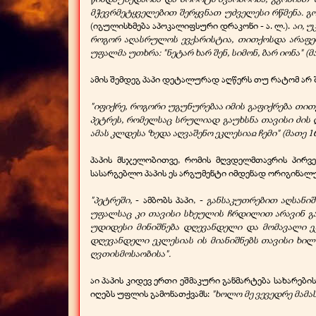
მჭევრმეტყველებით შერყვნათ უძველესი რწმენა. გ
(იგულისხმება აპოკალიფსური დრაკონი -
ა. ლ.).
აი, 
როგორ აღასრულოს ევქარისტია, თითქოსდა არაფერ
უფალმა უთხრა: "ნეტარ ხარ შენ, სიმონ, ბარ იონა"
(მ
ამის შემდეგ პაპი დეტალურად აღწერს თუ რატომ არ შ
"იფიქრე, როგორი უგუნურებაა იმის გაფიქრება თი
პეტრეს, რომელსაც სრულიად გაუხსნა თავისი ძის ღვ
ამას კლდესა ზედა აღვაშენო ეკლესიაჲ ჩემი"
(მათე 16
პაპის მსჯელობითვე, რომის მღვდელმთავრის პირვ
სასარგებლო პაპის ეს არგუმენტი იმდენად ორიგინალ
"პეტრეში,
-
ამბობს პაპი, -
განსაკუთრებით აღსანიშ
უფალსაც კი თავისი სხეულის ჩრდილით არავინ გა
უდიდესი მინიშნება დღევანდელი და მომავალი ეკ
დღევანდელი ეკლესიას ის მიანიშნებს თავისი ხი
ღვთისმოსაობისა".
აი პაპის კიდევ ერთი ეშმაკური განმარტება სახარები
იღებს უფლის გამონათქვამს:
"ხოლო მე ვევედრე მამას