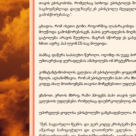
თავის ეპისკოპოსს, რომელსაც სთხოვა ეპისტოლეს 
საცხოვნებლად, დაუგზავნე ეს ეპისტოლე მღვდელმ
გამოსწორებასაც".
ცხადია, რომ ისეთი ტონი, როგორშიც ლაპარაკობდა 
მოუწოდა გამოსწორებისკენ, პაპის ყურადღების მიღმ
გატოლება არავის შეუძლია. მაგრამ, სწორედ ეს გა
ხნით ადრე, პაპ ლეონ IX-
საც მიუვიდა.
პაპმაც დაწერა საპასუხო წერილი, ოღონდ ის უკვე პ
უმთავრესად ყურადღებას ამახვილებს იმ პრეტენზიათ
კონსტანტინოპოლის ეკლესია ამ ეპისტოლეში ყოველმ
შვილს. აღსანიშნავია, რომ ამ ეპისტოლეში პაპი არა 
კიდევ ახალ მოთხოვნებს თავისი მოჩვენებითი უფლე
ვნახოთ, ერთის მხრივ, რაში ჰპოვებს პაპი თავის 
ეკლესიის უფლებები, რომელსაც დაუბრკოლებლივ ანი
უპირველეს ყოვლისა ეპისტოლეში განცხადებულია, რო
"შენ, საყვარელო ჩვენო, და ჯერ კიდევ ქრისტეში 
აშკარად სამოციქულო და ლათინური ეკლესია, -
წინდაუხედაობა და ბოროტმზვაობრობა, გგონიათ ზე