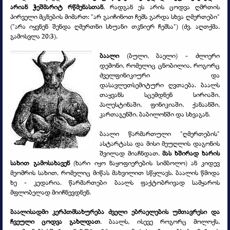
არიან ჭეშმარიტ რწმენასთან
, რადგან ეს არის ცოდვა ღმრთის
პირველი მცნების მიმართ: "არ გაიჩინოთ ჩემს გარდა სხვა ღმერთები"
("არა იყვნენ შენდა ღმერთნი სხუანი თჳნიერ ჩემსა") (ძვ. აღთქმა.
გამოსვლა 20:3).
ბაალი
(ბული, ბაელი) -
ძლიერი
დემონი, რომელიც ცნობილია, როგორც
ძველფინიკიური და
დასავლეთსემიტური ღვთაება. ბაალს
თაყვანს სცემდნენ სირიაში,
პალესტინაში, ფინიკიაში, ქანაანში,
კართაგენში, ბაბილონში და სხვაგან.
ბაალი წარმართული "ღმერთების"
ასტარტასა და მისი მეუღლის დაგონის
შვილად მიაჩნდათ.
მას ხშირად ხარის
სახით გამოსახავენ
(ხარი იყო ნაყოფიერების სიმბოლო) ან კიდევ
მეომრის სახით, რომელიც მიწას მახვილით სწყლავს. ბაალის წმიდა
ხე -
კედარია. წარმართები ბაალს ფაქტობრივად სამყაროს
მფლობელად მიიჩნევდნენ.
ბაალისადმი კერპთმსახურება ძველი ებრაელების უმთავრესი და
ჩვეული ცოდვა გახლდათ
. ბაალს, ისევე როგორც მოლოქს,