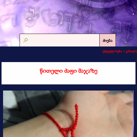
ძიება
უსჯულოება >
კაბალა
წითელი ძაფი მაჯაზე