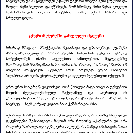
სიცოცხლე და 3) გიყვარდეს უფალი ღმერთი მთელი შენი გულით და
მთელი შენი სულით და გწამდეს, რომ სწორედ მისი ნებაა ყოველი
ადამიანისთვის სიკეთის მომტანი, ამავე დროს საჭირო და
სრულყოფილი.
ცხვრის ქურქში გახვეული მგლები
ხშირად მრავალი პრაქტიკოსი მკითხავი და ეზოთერიკი ეფარება
მართლმადიდებლურ ატრიბუტიკას. სინდისის ქენჯნის გარეშე
სარგებლობენ ისინი საეკლესიო სანთლებით, შეფუცვებზე
მოუწოდებენ წმინდანთა სახელებსაც. საერთოდ, "კარგად" ნიღბავენ
თავიანი პრაქტიკის სატანურ არსს. მოკლედ, ერტი საბავშვო
ზღაპრისა არ იყოს, ცხვრის ქურქში გახვეული მგლებივით იქცევიან.
ერთ-
ერთ საიტზე წავიკითხეთ, რომ წითელი ძაფი თავისი ფესვებით
მიდის ძველაღთქმისეულ რაქელამდე და საერთოდ ის
განსაკუთრებით არც კი ეწინააღმდეგება ქრისტიანობას. მაგრამ, ეს
სიცრუეა... ჩვენ კარგად ვიცით მისი ჭეშმარიტი არსი...
და ბოლოს რჩევა: მოიხსენით წითელი ძაფები და მაჯაზე სალოცავი
ფსკვნილები შემოიხვიეთ, მაგრამ არა როგორც აქსესუარი და არა
როგორც "მართლმადიდებლური ამულეტი", არამედ იმისთვის, რათა
ხშირად ილოცოთ ღმრთის მიმართ. ილოცოთ და იცხოვროთ