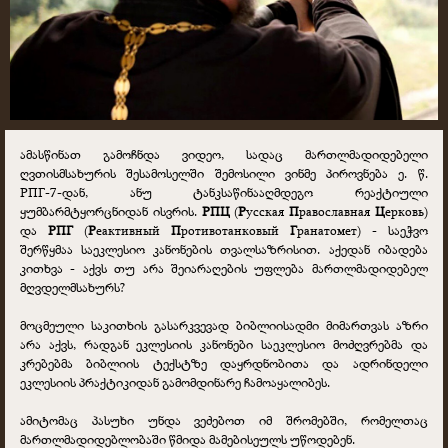
ამასწინათ გამოჩნდა ვიდეო, სადაც მართლმადიდებელი
ღვთისმსახურის შესამოსელში შემოსილი ვინმე პიროვნება ე. წ.
РПГ-7
-დან, ანუ ტანკსაწინააღმდეგო რეაქტიული
ყუმბარმტყორცნიდან ისვრის.
РПЦ
(
Р
усская
П
равославная
Ц
ерковь)
და
РПГ
(
Р
еактивный
П
ротивотанковый
Г
ранатомет) - საეჭვო
შერწყმაა საეკლესიო კანონების თვალსაზრისით. აქედან იბადება
კითხვა - აქვს თუ არა შეიარაღების უფლება მართლმადიდებელ
მღვდელმსახურს?
მოცმეული საკითხის გასარკვევად ბიბლიისადმი მიმართვას აზრი
არა აქვს, რადგან ეკლესიის კანონები საეკლესიო მოძღვრებმა და
კრებებმა ბიბლიის ტექსტზე დაყრდნობითა და ადრინდელი
ეკლესიის პრაქტიკიდან გამომდინარე ჩამოაყალიბეს.
ამიტომაც პასუხი უნდა ვეძებოთ იმ შრომებში, რომელთაც
მართლმადიდებლობაში წმიდა მამებისეულს უწოდებენ.