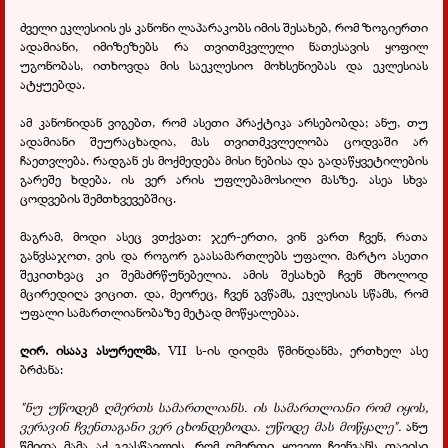
ძველი ეკლესიის ეს კანონი ლაპარაკობს იმის შესახებ, რომ ზოგიერთი
ადამიანი, იმიზეზებს რა თვითმკვლელი ნათესავის ყოფილ
უგონობას, ითხოვდა მის საეკლესიო მოხსენიებას და ეკლესიას
ატყუებდა.
ამ კანონიდან ვიგებთ, რომ ასეთი პრაქტიკა არსებობდა; ანუ, თუ
ადამიანი შეურაცხადია, მას თვითმკვლელობა ცოდვაში არ
ჩაეთვლება. რადგან ეს მოქმედება მისი ნებისა და გადაწყვეტილების
გარეშე ხდება. ის ვერ არის უფლებამოსილი მასზე. ასეა სხვა
ცოდვების შემთხვევებშიც.
მაგრამ, მოდი ასეც ვთქვათ: ჯერ-ერთი, ვინ ვართ ჩვენ, რათა
განვსაჯოთ, ვის და როგორ გაასამართლებს უფალი. მარტო ასეთი
შეკითხვაც კი შემაძრწუნებელია. ამის შესახებ ჩვენ მხოლოდ
მცირედიღა ვიცით. და, მეორეც, ჩვენ გვწამს, ეკლესიას სწამს, რომ
უფალი სამართლიანობაზე მეტად მოწყალებაა.
ღირ. ისააკ ასურელმა
, VII ს-ის დიდმა წმინდანმა, ერთხელ ასე
ბრძანა:
"ნუ უწოდებ ღმერთს სამართლიანს. ის სამართლიანი რომ იყოს,
ვერავინ ჩვენთაგანი ვერ ცხონდებოდა. უწოდე მას მოწყალე".
ანუ
წმიდა მამა აქ გვასწავლის, რომ ღმერთი ყოველ ჩვენგანს თავისი