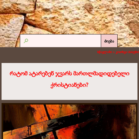
ძიება
სწავლანი >
კითხვა-პასუხი
რატომ ატარებენ ჯვარს მართლმადიდებელი
ქრისტიანები?