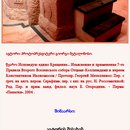
ავტორი: პროტოპრესვიტერი გიორგი მეტალინოსი.
წყარო:
Исповедую едино Крещение... Изъяснение и применение 7-го
Правила Второго Вселенского собора Отцами-Колливадами и иереем
Константином Икономосом / Протопр. Георгий Металлинос; Пер. с
греч. на англ. иером. Серафима, пер. с анг. на рус. Н. Россомагиной;
Ред. Пер. и прим. канд. филол. наук Е. Огородник. - Пермь:
«Панагия», 2004 .
შინაარსი:
ავტორის შესახებ