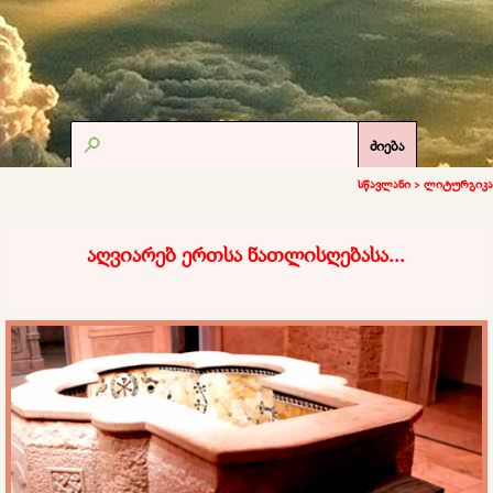
ძიება
სწავლანი >
ლიტურგიკა
აღვიარებ ერთსა ნათლისღებასა...