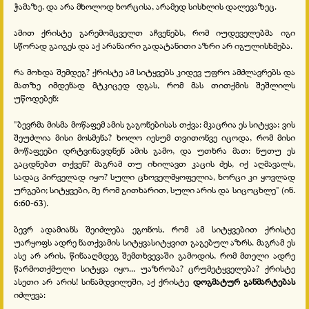
ჭამაზე, და არა მხოლოდ ხორცისა, არამედ სისხლის დალევაზეც.
ამით ქრისტე გარემომცველთ აჩვენებს, რომ იუდეველებმა იგი
სწორად გაიგეს და აქ არანაირი გადატანითი აზრი არ იგულისხმება.
რა მოხდა შემდეგ? ქრისტე ამ სიტყვებს კიდევ უფრო ამძლავრებს და
მათზე იმდენად მტკიცედ დგას, რომ მას თითქმის შეშლილს
უწოდებენ:
"ბევრმა მისმა მოწაფემ ამის გაგონებისას თქვა: მკაცრია ეს სიტყვა; ვის
შეუძლია მისი მოსმენა? ხოლო იესუმ თვითონვე იცოდა, რომ მისი
მოწაფეები დრტვინავდნენ ამის გამო, და უთხრა მათ: ნუთუ ეს
გაცდნებთ თქვენ? მაგრამ თუ იხილავთ კაცის ძეს, იქ აღმავალს,
სადაც პირველად იყო? სული ცხოველმყოფელია, ხორცი კი ყოვლად
ურგები; სიტყვები, მე რომ გითხარით, სული არის და სიცოცხლე" (ინ.
6:60-63).
ბევრ ადამიანს შეიძლება ეგონოს, რომ ამ სიტყვებით ქრისტე
უარყოფს ადრე ნათქვამის სიტყვასიტყვით გაგებულ აზრს. მაგრამ ეს
ასე არ არის, წინააღმდეგ შემთხვევაში გამოდის, რომ მთელი ადრე
წარმოთქმული სიტყვა იყო... უაზრობა? ცრუმეტყველება? ქრისტე
ასეთი არ არის! სინამდვილეში, აქ ქრისტე
დოგმატურ განმარტებას
იძლევა: