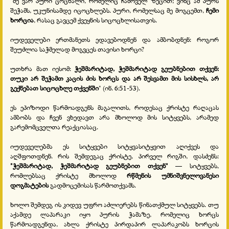
"მე ვარ პური ცოცხალი, რომელიც ჩამოველ ზეცით; ვინც ამ პურს
შეჭამს, უკუნისამდე იცოცხლებს. პური, რომელსაც მე მოგცემთ,
ჩემი
ხორცია
, რასაც გავცემ ქვეყნის სიცოცხლისათვის.
იუდეველები ერთმანეთს ედავებოდნენ და ამბობდნენ: როგორ
შეუძლია საჭმელად მოგვცეს თავისი ხორცი?
უთხრა მათ იესომ:
ჭეშმარიტად, ჭეშმარიტად გეუბნებით თქვენ:
თუკი არ შეჭამთ კაცის ძის ხორცს და არ შესვამთ მის სისხლს, არ
გექნებათ სიცოცხლე თქვენში
" (ინ. 6:51-53).
ეს ეპიზოდი წარმოადგენს მაგალითს, როდესაც ქრისტე რაღაცას
ამბობს და ჩვენ ვხედავთ არა მხოლოდ მის სიტყვებს, არამედ
გარემომცველთა რეაქციასაც.
იუდეველებმა ეს სიტყვები სიტყვასიტყვით აღიქვეს და
აღშფოთდნენ. რის შემდეგაც ქრისტე, პირველ რიგში, დასძენს:
"ჭეშმარიტად, ჭეშმარიტად გეუბნებით თქვენ"
— სიტყვებს,
რომლებსაც ქრისტე მხოლოდ
რწმენის უმნიშვნელოვანესი
დოგმატების
გადმოცემისას წარმოთქვამს.
ხოლო შემდეგ ის კიდევ უფრო აძლიერებს წინათქმულ სიტყვებს. თუ
აქამდე ლაპარაკი იყო პურის ჭამაზე, რომელიც ხორცს
წარმოადგენდა, ახლა ქრისტე პირდაპირ ლაპარაკობს ხორცის