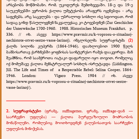
არსებობს მოწმობანი, რომ, უკიდურეს შემთხვევაში, 18-ე და 19-ე
საუკუნეებში ევროპის ქალთა უმეტესობა არაფერს იყენებდა - არც
საფენებს, არც საცვლებს - და უბრალოდ სისხლი ისე სდიოდათ, რომ
სადაც გინდ წასულიყვნენ ნაკვალევსაც კი ტოვებდნენ (Zur Geschichte
der Unterwäsche 1700-1960. 1988. Historisches Museum Frankfurt, p.
336. // იხ. ასევე: https://www.pravmir.ru/k-voprosu-o-ritualnoj-
nechistote-otvet-sestre-vasse-larinoj). ინგლისელმა სუფრაჟისტმა
(2)
ქალმა სილინა კუპერმა (1864-1946), დაახლოებით 1900 წელს
ბამბისართავ ქარხნებში ყოფნისას საინტერესო რამეს დააკვირდა. მან
შეამჩნია, რომ საამქროთა იატაკი დაფარული იყო თივით, რომელიც
იქ მომუშავე ქალთა მენსტრუალურ სისხლს ისრუტავდა (Liddington,
Jill. The Life and Times of a Respectable Rebel: Selina Cooper, 1864-
1946. London: Vigaro Press, 1984 // იხ. ასევე:
https://www.pravmir.ru/k-voprosu-o-ritualnoj-nechistote-otvet-sestre-
vasse-larinoj/).
__________________
2.
სუფრაჟისტები
(ფრანგ. suffragettes, ფრანგ. suffrage-დან —
საარჩევნო უფლება) — ქალთა ბურჟუაზიული მოძრაობის
მონაწილენი, რომლებიც მოითხოვდნენ ქალებისათვის საარჩევნო
უფლების მინიჭებას.