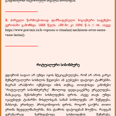
განვიხილოთ ისტორიული თვალსაზრისიდან.
__________________
3.
პირველი წარმოებითად დამზადებული ჰიგიენური საფენები
ევროპაში გამოჩნდა 1888 წელს, აშშ-ში კი 1896 წ.-ს // იხ. ასევე:
https://www.pravmir.ru/k-voprosu-o-ritualnoj-nechistote-otvet-sestre-
vasse-larinoj).
__________________
რიტუალური სიბინძურე
ვფიქრობ სადაო არ უნდა იყოს მტკიცებულება, რომ არ არის კარგი
მენსტრუალური სისხლის წვეთები ან გუბეები დატოვო ტაძრებში,
მაგრამ არასწორი იქნებოდა იმის თქმაც, თითქოსდა კანონები
"რიტუალურ სიბინძურეზე" მხოლოდ დედაკაცებზე ვრცელდება.
მამაკაციც, ნებისმიერი სისხლდენის დროს, ასევე თავს უნდა
იკავებდეს ტაძარში მისვლისგან, სანამ სისხლდენა არ შეწყდება.
მახსოვს, ერთხელ, პროსკომიდიის დროს, როგორ გაიჭრა თითი
ერთმა მღვდელმსახურმა, მას ტაძრის დატოვებამ მოუწია, რადგან
ვერანაირად ხერხდებოდა სისხლდენის შეჩერება.