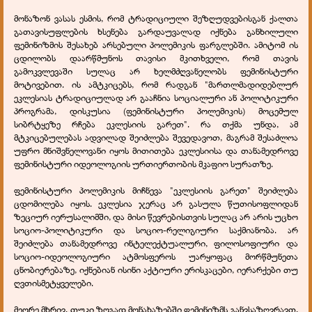
მონაზონ ვასას ესმის, რომ ტრადიციული შეზღუდვებისგან ქალთა
გათავისუფლების ხსენება გარდაუვალად იქნება განხილული
ფემინიზმის შესახებ არსებული პოლემიკის ფარგლებში. ამიტომ ის
ცდილობს დაარწმუნოს თავისი მკითხველი, რომ თავის
გამოკვლევაში სულაც არ ხელმძღვანელობს ფემინისტური
მოტივებით. ის ამტკიცებს, რომ რადგან "მართლმადიდებლურ
ეკლესიას ტრადიციულად არ გააჩნია სოციალური ან პოლიტიკური
პროგრამა, დისკუსია (ფემინისტური პოლემიკის) მოცემულ
სიბრტყეზე რჩება ეკლესიის გარეთ". რა თქმა უნდა, ამ
მტკიცებულებას ადვილად შეიძლება შევედავოთ, მაგრამ შესაძლოა
უფრო მნიშვნელოვანი იყოს მითითება ეკლესიისა და თანამედროვე
ფემინისტური იდეოლოგიის ურთიერთობის მკაფიო სურათზე.
ფემინისტური პოლემიკის მიჩნევა "ეკლესიის გარეთ" შეიძლება
ცდომილება იყოს. ეკლესია ჯერაც არ გასულა წუთისოფლიდან
ზეციურ იერუსალიმში, და მისი წევრებისთვის სულაც არ არის უცხო
სოციო-პოლიტიკური და სოციო-რელიგიური საქმიანობა. არ
შეიძლება თანამედროვე ინტელექტუალური, ფილოსოფიური და
სოციო-იდეოლოგიური ატმოსფეროს უარყოფაც მორწმუნეთა
ცნობიერებაზე, იქნებიან ისინი აქტიური ერისკაცები, იერარქები თუ
ღვთისმეტყველები.
მეორე მხრივ, თუკი ზოგად მონახაზებში ფემინიზმს განვსაზღვრავთ,