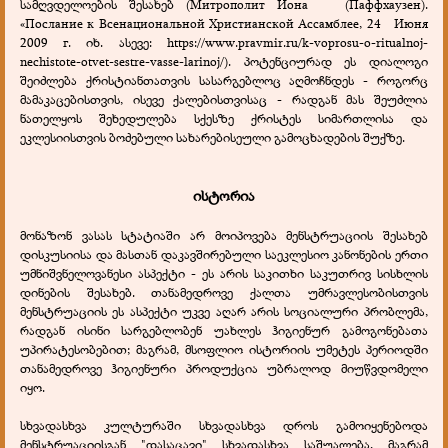
სამღვდელოების შესახებ (Митрополит Иона (Паффхаузен).
«Послание к Всенациональной Христианской Ассамблее, 24 Июня
2009 г. იხ. ასევე: https://www.pravmir.ru/k-voprosu-o-ritualnoj-
nechistote-otvet-sestre-vasse-larinoj/). პოტენციურად ეს დიალოგი
შეიძლება ქრისტიანთათვის სასარგებლოც აღმოჩნდეს - როგორც
მამაკაცებისთვის, ისევე ქალებისთვისაც - რადგან მას შეუძლია
ნათელყოს შეხედულება სქესზე ქრისტეს სიმართლისა და
ეკლესიისთვის ბოძებული სახარებისეული გამოცხადების შუქზე.
ისტორია
მონაზონ ვასას სტატიაში არ მოიპოვება მენსტრუაციის შესახებ
დისკუსიისა და მასთან დაკავშირებული საეკლესიო კანონების ერთი
უმნიშვნელოვანესი ასპექტი - ეს არის საკითხი საკუთრივ სისხლის
დინების შესახებ. თანამედროვე ქალთა უმრავლესობისთვის
მენსტრუაციის ეს ასპექტი უკვე აღარ არის სოციალური პრობლემა,
რადგან ისინი სარგებლობენ უახლეს ჰიგიენურ გამოგონებათა
უპირატესობებით; მაგრამ, მსოფლიო ისტორიის უმეტეს პერიოდში
თანამედროვე ჰიგიენური პროდუქცია უბრალოდ მიუწვდომელი
იყო.
სხვადასხვა კულტურაში სხვადასხვა დროს გამოიყენებოდა
მენსტრუაციისგან "დასაცავი" სხვადასხვა საშუალება, მაგრამ