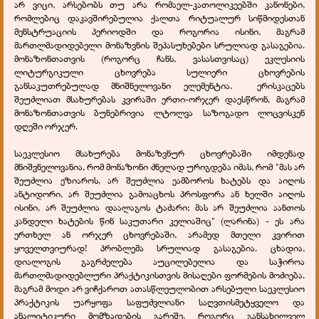
არ ვიცი, არსებობს თუ არა რომაელ-კათოლიკეებში კანონები,
რომლებიც დაკავშირებულია ქალთა რიტუალურ სიწმიდესთან
მენსტრუაციის პერიოდში და როგორია ისინი, მაგრამ
მართლმადიდებელი მონაზვნის შეპასუხებები სრულიად გასაგებია.
მონაზონთათვის (როგორც ჩანს, ვასასთვისაც) ეკლესიის
ლიტურგიკული ცხოვრება სულიერი ცხოვრების
განსაკუთრებულად მნიშნელოვანი ელემენტია. ერისკაცებს
შეუძლიათ მსახურებას კვირაში ერთი-ორჯერ დაესწრონ, მაგრამ
მონაზონთათვის ბუნებრივია ლტოლვა საზოგადო ლოცვისკენ
დღეში ორჯერ.
საეკლესიო მსახურება მონაზვნურ ცხოვრებაში იმდენად
მნიშვნელოვანია, რომ მონაზონი ძნელად ურიგდება იმას, რომ "მას არ
შეუძლია ეზიაროს, არ შეუძლია ეამბოროს ხატებს და აიღოს
ანტიდორი, არ შეუძლია გამოაცხოს პროსფორა ან ხელში აიღოს
ისინი, არ შეუძლია დაალაგოს ტაძარი; მას არ შეუძლია აანთოს
კანდელი ხატების წინ საკუთარი კელიაშიც" (ლარინა) - ეს არა
ერთხელ ან ორჯერ ცხოვრებაში, არამედ მთელი კვირით
ყოველთვიურად! პრობლემა სრულიად გასაგებია. ცხადია,
დიალოგის გაგრძელება აუცილებელია და საჭიროა
მართლმადიდებლური პრაქტიკისთვის მისაღები ფორმების მოძიება.
მაგრამ მოდი არ ვიჩქაროთ ათასწლეულობით არსებული საეკლესიო
პრაქტიკის უარყოფა საფუძვლიანი საღვთისმეტყველო და
ანალიტიკური მომზადების გარეშე, როგორც განსახილველ