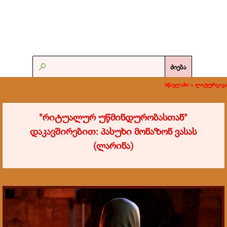
ძიება
სწავლანი >
ლიტურგიკა
"რიტუალურ უწმინდურობასთან"
დაკავშირებით: პასუხი მონაზონ ვასას
(ლარინა)