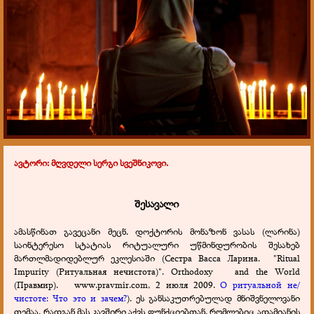
ავტორი: მღვდელი სერგი სვეშნიკოვი.
შესავალი
ამასწინათ გავეცანი მეცნ. დოქტორის მონაზონ ვასას (ლარინა)
საინტერესო სტატიას რიტუალური უწმინდურობის შესახებ
მართლმადიდებლურ ეკლესიაში (Сестра Васса Ларина. "Ritual
Impurity (Ритуальная нечистота)". Orthodoxy and the World
(Правмир). www.pravmir.com, 2 июля 2009.
О ритуальной не/
чистоте: Что это и зачем?
). ეს განსაკუთრებულად მნიშვნელოვანი
თემაა, რადგან მას კავშირი აქვს ფუნქციებთან, რომლებიც ადამიანის