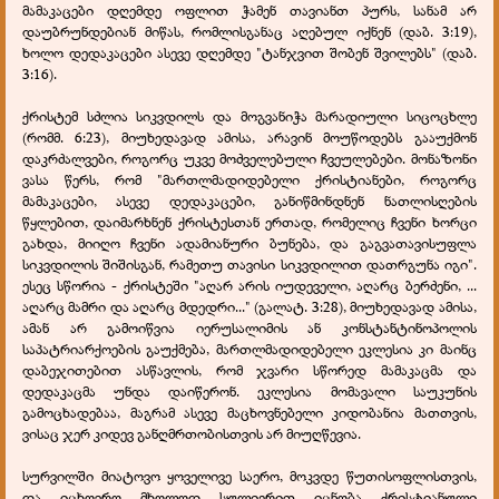
მამაკაცები დღემდე ოფლით ჭამენ თავიანთ პურს, სანამ არ
დაუბრუნდებიან მიწას, რომლისგანაც აღებულ იქნენ (დაბ. 3:19),
ხოლო დედაკაცები ასევე დღემდე "ტანჯვით შობენ შვილებს" (დაბ.
3:16).
ქრისტემ სძლია სიკვდილს და მოგვანიჭა მარადიული სიცოცხლე
(რომმ. 6:23), მიუხედავად ამისა, არავინ მოუწოდებს გააუქმონ
დაკრძალვები, როგორც უკვე მოძველებული ჩვეულებები. მონაზონი
ვასა წერს, რომ "მართლმადიდებელი ქრისტიანები, როგორც
მამაკაცები, ასევე დედაკაცები, განიწმინდნენ ნათლისღების
წყლებით, დაიმარხნენ ქრისტესთან ერთად, რომელიც ჩვენი ხორცი
გახდა, მიიღო ჩვენი ადამიანური ბუნება, და გაგვათავისუფლა
სიკვდილის შიშისგან, რამეთუ თავისი სიკვდილით დათრგუნა იგი".
ესეც სწორია - ქრისტეში "აღარ არის იუდეველი, აღარც ბერძენი, ...
აღარც მამრი და აღარც მდედრი..." (გალატ. 3:28), მიუხედავად ამისა,
ამან არ გამოიწვია იერუსალიმის ან კონსტანტინოპოლის
საპატრიარქოების გაუქმება, მართლმადიდებელი ეკლესია კი მაინც
დაბეჯითებით ასწავლის, რომ ჯვარი სწორედ მამაკაცმა და
დედაკაცმა უნდა დაიწერონ. ეკლესია მომავალი საუკუნის
გამოცხადებაა, მაგრამ ასევე მაცხოვნებელი კიდობანია მათთვის,
ვისაც ჯერ კიდევ განღმრთობისთვის არ მიუღწევია.
სურვილში მიატოვო ყოველივე საერო, მოკვდე წუთისოფლისთვის,
და იცხოვრო მხოლოდ სულიერით იცნობა ქრისტიანული