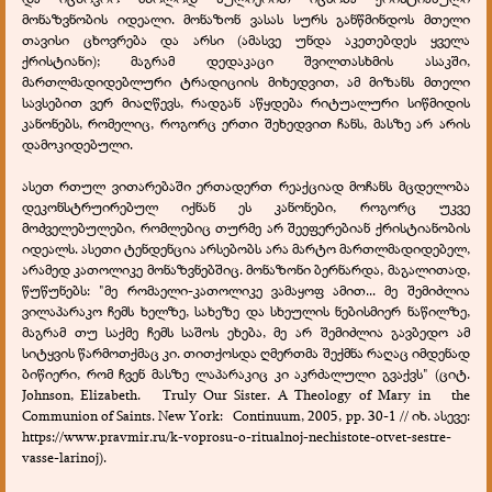
მონაზვნობის იდეალი. მონაზონ ვასას სურს განწმინდოს მთელი
თავისი ცხოვრება და არსი (ამასვე უნდა აკეთებდეს ყველა
ქრისტიანი); მაგრამ დედაკაცი შვილთასხმის ასაკში,
მართლმადიდებლური ტრადიციის მიხედვით, ამ მიზანს მთელი
სავსებით ვერ მიაღწევს, რადგან აწყდება რიტუალური სიწმიდის
კანონებს, რომელიც, როგორც ერთი შეხედვით ჩანს, მასზე არ არის
დამოკიდებული.
ასეთ რთულ ვითარებაში ერთადერთ რეაქციად მოჩანს მცდელობა
დეკონსტრუირებულ იქნან ეს კანონები, როგორც უკვე
მოძველებულები, რომლებიც თურმე არ შეეფერებიან ქრისტიანობის
იდეალს. ასეთი ტენდენცია არსებობს არა მარტო მართლმადიდებელ,
არამედ კათოლიკე მონაზვნებშიც. მონაზონი ბერნარდა, მაგალითად,
წუწუნებს: "მე რომაელი-კათოლიკე ვამაყოფ ამით... მე შემიძლია
ვილაპარაკო ჩემს ხელზე, სახეზე და სხეულის ნებისმიერ ნაწილზე,
მაგრამ თუ საქმე ჩემს საშოს ეხება, მე არ შემიძლია გავბედო ამ
სიტყვის წარმოთქმაც კი. თითქოსდა ღმერთმა შექმნა რაღაც იმდენად
ბიწიერი, რომ ჩვენ მასზე ლაპარაკიც კი აკრძალული გვაქვს" (ციტ.
Johnson, Elizabeth. Truly Our Sister. A Theology of Mary in the
Communion of Saints. New York: Continuum, 2005, pp. 30-1 // იხ. ასევე:
https://www.pravmir.ru/k-voprosu-o-ritualnoj-nechistote-otvet-sestre-
vasse-larinoj).