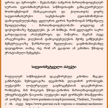
დროსა და პერიოდში - შეესაბამება სამყაროს მართლმადიდებლურ
სურათს: ღვთისმსახურებისას სიწმიდისადმი განსაკუთრებული
მოთხოვნებიდან (მამაკაცთათვის და ქალთათვის) ვიდრე
საღვთისმსახურებო საგნებისადმი ღვთისმოშიშებით
დამოკიდებულებამდე, ყველიერის კვირის ზეიმობიდან ბრწყინვალე
შვიდეულამდე - მართლმადიდებლობაში ყოველივე ამ
დიქოტომიაზე მეტყველებს. ეს არ ნიშნავს, რომ ყველაფერი საერო
გარდაუვალად არაბუნებრივია და ბიწიერია, მაგრამ ასევე
არაჯეროვანია ქალებთან დამოკიდებულების მქონე განწესებები
მენსტრუაციაზე წარმართულ ჩვეულებათა გადმონაშთებამდე
დავიყვანოთ, თანაც ისე, რომ არ ვცადოთ ამ კანონთა წმიდად
ქრისტიანული შემეცნება.
საღვთისმეტყველო ასპექტი
რიტუალურ სიწმიდესთან დაკავშირებულ კანონთა მსგავსი
განმარტება შემოგვთავაზა დეკანოზმა ვლადიმირ ვორობიევმა
ლექციებში ლიტურგიკულ გადმოცემებთან დაკავშირებით,
რომლებიც მან მოსკოვის წმიდა-ტიხონის მართლმადიდებლურ
უნივერსიტეტში წაიკითხა (ლექციები mp3 ფორმატში მისაწვდომია
ამ ლინკზე: http://www.predanie.ru/mp3/protoierej_Vladimir_Vorobjov
// იხ. ასევე: https://www.pravmir.ru/k-voprosu-o-ritualnoj-nechistote-