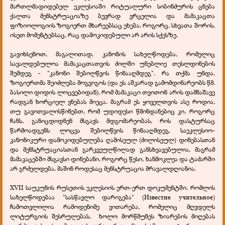
მართლმადიდებელ ეკლესიაში რიტუალური სიბინძურის ცნება
ქალთა მენსტრუაციაზე ბევრად ვრცელია და მამაკაცთა
ფიზიოლოგიის ზოგიერთ მხარეებსაც ეხება, როგორც, სხვათა შორის,
ისეთ მომენტებსაც, რაც დამოკიდებული არ არის სქესზე.
გავიხსენოთ, მაგალითად, კანონის სახელწოდება, რომელიც
სავალდებულოა მამაკაცთათვის ძილში უნებლიე თესლდინების
შემდეგ - "კანონი შებილწვის წინააღმდეგ". რა თქმა უნდა,
ზოგიერთმა შეიძლება მოგვიგოს (და ეს აშკარად გამომდინარეობს წმ.
ბასილი დიდის ლოცვებიდან), რომ მამაკაცი თვითონ არის დამნაშავე
რადგან ხორციელ ვნებას მიეცა. მაგრამ ეს ყოველთვის ასე როდია,
თუ გავითვალისწინებთ, რომ უდიდესი წმინდანებიც კი, როგორც
ჩანს, განიცდიდნენ მსგავს მდგომარეობას, რის დასტურსაც
წარმოადგენს ლოცვა შებილწვის წინააღმდეგ. საეკლესიო-
კანონიკური დამოკიდებულება ღამისეულ (ძილისეულ) დინებასთან
და მენსტრუაციასთან გარკვეულწილად განსხვავებულია, მაგრამ
მამაკაცებში მსგავსი დინებანი, როგორც წესი, ხანმოკლეა და ტაძარში
არ გრძელდება, მაშინ როდესაც მენსტრუაცია მრავალდღიანია.
XVII საუკუნის რუსეთის ეკლესიის ერთ-ერთ დოკუმენტში, რომლის
სახელწოდებაა "სასწავლო დარიგება" (Известие учительное)
ჩამოთვლილია რამოდენიმე ვითარება, რომელიც მღვდელს
ლიტურგიის შესრულებას, ხოლო მორწმუნეს ზიარების მიღებას