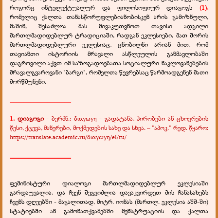
როგორც ინტელექტუალურ და ფილოსოფიურ დიაგოგს
(1),
რომელიც ქალთა თანასწორუფლებიანობისკენ არის გამიზნული,
მაშინ, შესაძლოა მას მივაკუთვნოთ თავისი ადგილი
მართლმადიდებლურ ტრადიციაში, რადგან ეკლესიები, მათ შორის
მართლმადიდებლური ეკლესიაც, ცნობილნი არიან მით, რომ
თავიანთი ისტორიის მრავალი ასწლეულის განმავლობაში
დაგროვილი აქვთ იმ საზოგადოებათა სოციალური ნაკლოვანებების
მრავალგვაროვანი "ბარგი", რომელთა წევრებსაც წარმოადგენენ მათი
მორწმუნენი.
__________________
1.
დიაგოგი
- ბერძნ.: διαγωγη - გადატანა, პირობები ან ცხოვრების
წესი, ქცევა, მანერები, მოქმედების სახე და სხვა. – "აპოკ." რედ. წყარო:
https://translate.academic.ru/διαγωγη/el/ru/
__________________
ფემინისტური დიალოგი მართლმადიდებლურ ეკლესიაში
გარდაუვალია, და ჩვენ შეგვიძლია დავაკვირდეთ მის ჩანასახებს
ჩვენს დღეებში - მაგალითად, მიტრ. იონას (მართლ. ეკლესია აშშ-ში)
სტატიებში ან გამონათქვამებში მენსტრუაციის და ქალთა