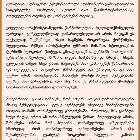
ტრადიცია აღმოცენდა ელემენტარული ადამიანური გამოცდილების
საფუძველზე, რომელიც საერთო იყო წარმართებისთვისაც,
იუდეველებისთვისაც და ქრისტიანებისთვისაც.
ყოველივე არაქრისტიანულის, წარმართულის, ძველაღთქმისეულის
უარყოფა, გარკვეულწილად, გამართლებული არ არის, რადგან ეს
უეჭველად შეეხებოდა ისეთ საგნებს, როგორიცაა ქორწინება,
მღვდლობა, რწმენა იპოსტასური ღმრთის მიმართ, სტოიკოსების
ტერმინს "ლოგოსი" (სიტყვა), გნოსტიკოსების ტერმინს "ომოუსიოს"
(ერთარსი), ნეოპლატონიზმის იდეას სამებაზე და მრავალ სხვას.
ეკლესიის მამები სხვა გზით წავიდნენ; მათ გამოიყენეს წარმართთა
და იუდეველთა ზოგიერთი წარმოდგენა და ტრადიცია, და მათ
უფრო ღრმა მნიშვნელობა მიანიჭეს ქრისტიანული შემეცნებისა
შუქზე. მათ გარდაქმნეს იგი ისე, რომ ეს წარმოდგენები ქრისტეს
სიმართლის შესაბამისნი ყოფილიყვნენ.
ბუნებრივია, ეს არ ნიშნავს, რომ აშკარა სოციო-ფიზიოლოგიური
მხარე მენსტრუაციისა კვლავ აგრძელებს ისეთივე მნიშვნელოვანი
როლის თამაშს თანამედროვე ცხოვრებაში, როგორიც მას გააჩნდა
სულ რაღაც ერთი ან ორი ასწლეულის წინათ. მიუხედავად ამისა,
შეხსენება იმისა, რომ ჰიგიენის თანამედროვე საშუალებები
სწორედაც რომ თანამედროვე გამოგონებები არიან
(3),
შესაძლებლობას გვაძლევს ზოგიერთი საეკლესიო კანონი