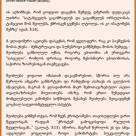
otvet-sestre-vasse-larinoj).
ის აღნიშნავს, რომ ცოდვით დაცემის შემდეგ ღმერთმა დედაკაცს
უთხრა: "სატანჯველს გაგიმრავლებ და გაგიძნელებ ორსულობას,
ტანჯვით შობ შვილებს. ქმრისკენ გექნება ლტოლვა, ის კი იბატონებს
შენზე" (დაბ. 3:16).
მ. ვლადიმერი აკეთებს დასკვნას, რომ ყველაფერი, რაც კი ბავშვების
შობას ეხება - მენსტრუაცია და ბუნებრივი განწმენდა შობის შემდეგ -
შეიძლება განხილულ იქნას, როგორც ეპითიმია ან ერთგვარი
"სასჯელი", რომლის დროსაც, როგორც ნებისმიერი ეპითიმიისას,
საჭიროა ზიარებისგან თავშეკავება.
შეიძლება ვიდაოთ იმასთან დაკავშირებით, სწორია თუ არა
წერილის ამგვარი განმარტება და რამდენად ასახავს ის ეკლესიის
სწავლებას, მაგრამ მ. ვლადიმირის მიერ შემოთავაზებული ასეთი
თვალსაზრისები მიუთითებს იმაზე, რომ ერთი შეხედვით
მოძველებული კანონები სიწმიდის შესახებ შეიძლება შეიცავდნენ
ცოცხალ საღვთისმეტყველო ასპექტს.
შეიძლება ვინმემ თქვას, რომ ჩვენ, ქრისტიანები, თავისუფლები ვართ
წყევლისგან, რადგან "ქრისტემ გამოგვისყიდა რჯულის
წყევლისაგან..." (გალატ. 3:13). სწორია, მაგრამ წერილის ეს და სხვა
ადგილები ყოველთვის როდი განიმარტება ბუკვალურად: