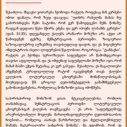
__________________
შესაძლოა, მსგავსი ვითარება ჰქონოდა რაქელს, როდესაც მან კერპები
იმით დამალა, რომ ზედ დააჯდა: "უთხრა რახელმა მამას: ნუ
გამირისხდება ჩემი ბატონი, რომ ვერ წამოვდგები შენს წინაშე,
რადგან დედათა წესი მჭირს. ეძება და ვერ იპოვნა ლაბანმა კერპები"
(დაბ. 31:35). დღევანდელ ქალებს არანაირი მიზეზი არა აქვთ არ
წამოდგნენ ფეხზე მენსტრუაციის პერიოდში. ზოგიერთი
საზოგადოებრივ აუზებშიც თავისუფლად დადის, და ეს ჰიგიენური
ინდუსტრიის ისეთი ლიდერების წყალობით, როგორიცაა "ტამპაქსი".
რაქელს კი ჰქონდა სერიოზული საფუძველი არ წამომდგარიყო
თავისი ადგილიდან, და ეს იმდენად საფუძვლიანი მიზეზი იყო, რომ
მამამ მასში ეჭვის შეტანაც კი ვერ გაბედა. შესაძლოა, ეს მაგალითები
აჩვენებენ, ტრადიციულად რატომ იკავებდნენ თავს ქალები
ეკლესიის ლიტურგიკულ ცხოვრებაში მონაწილეობისგან,
მიუხედავად წმ. გრიგოლ ღვთისმეტყველის გამამხნევებელი
გამონათქვამებისა, რომელთაც მონაზონი ვასაც იმოწმებს.
საპირისპიროდ მონაზონ ვასას მტკიცებულებისა, რომლის
თანახმადაც მენსტრუაციის პერიოდში ლიტურგიკული
ცხოვრებისგან ქალების თავშეკავება - ეს არის "საფუძველშივე
არაქრისტიანული მოვლენა მართლმადიდებლური ღვთისმოსაობის
ნიღბით..., რომელიც ასახავს წარმართულ და ძველაღთქმისეულ
შიშებს მატერიალური სამყაროს წინაშე", მე ვფიქრობ, რომ ეს