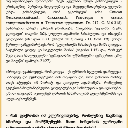
თესალონიკელი უთითებს: "ჩვენ ყველანი უნდა ვინანიებდეთ -
ერისკაცნიც, ბერებიც, მღვდლებიც და მღვდელმთავრებიც. ყველანი
უნდა ვინანიებდეთ, რომ ვცხონდეთ" (იხ.: Симеон
Фессалоникийский, блаженный. Разговоры о святых
священнодействиях и Таинствах церковных. Гл. 217. С. 316-318).
აღსარების გარეშე ვერავინ ცხონდება, რადგანაც "ყველანი ბევრს
ვცოდავთ" (იაკობი 3:2). ყოველი ადამიანი ჩასახულია და იბადება
ცოდვებში (იხ.: დაბ. 8:21; ფსალმ. 50:7; მათე 7:11; რომ. 3:9). წმიდა
წერილი განგვიმარტავს, რომ "გულისთქმა ჩასახავს და შობს ცოდვას,
ჩადენილი ცოდვა კი სიკვდილსა შობს" (იაკობი 1:15) და, რომ ვერ
შევა ცათა სასუფეველში "ვერავითარი უწმინდური, ვერცერთი ცრუ
და ბილწი" (გამოცხ. 21:27).
ამრიგად, გვახსოვდეს, რომ ცოდვა - ეს ღმრთის სჯულის დარღვევაა,
სიბილწე და უწმიდურებაა მის თვალში და, რომ ღმრთის რისხვა
თავს ატყდება იმ ბოროტ და ცოდვილ ადამიანებს, რომლებიც
კვდებიან მოუნანიებელნი. ცოდვილები კი სინანულისა და აღსარების
გზით თავიდან იცილებენ ღმრთის სამართლიან გულისწყრომას და
სულს იცხოვნებენ.
- რას ფიქრობთ იმ კლერიკოსებზე, რომლებიც საკმაოდ
ხშირად და მორწმუნეებს მათი სინდისის ჯეროვანი
გამოკვლევის გარეშე აძლევენ წმიდა ზიარებას?