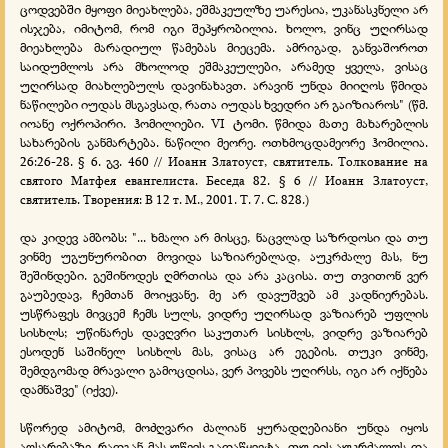
ცოდვებში მყოფი მიეახლება, ეშმაკეულზე უარესია, უკანასკნელი არ
ისჯება, იმიტომ, რომ იგი შეპყრობილია. ხოლო, ვინც უღირსად
მიეახლება მარადიულ წამებას მიეცემა. ამრიგად, განვაშოროთ
საიდუმლოს არა მხოლოდ ეშმაკეულები, არამედ ყველა, ვისაც
უღირსად მიახლებულს დავინახავთ. არავინ უნდა მიიღოს წმიდა
ნაწილები იუდას მსგავსად, რათა იუდას ხვედრი არ გაიზიაროს" (წმ.
იოანე ოქროპირი. ჰომილიები. VI ტომი. წმიდა მათე მახარებლის
სახარების განმარტება. ნაწილი მეორე. ოთხმოცდამეორე ჰომილია.
26:26-28. § 6. გვ. 460 // Иоанн Златоуст, святитель. Толкование на
святого Матфея евангелиста. Беседа 82. § 6 // Иоанн Златоуст,
святитель. Творения: В 12 т. М., 2001. Т. 7. С. 828.)
და კიდევ ამბობს: "... ხმალი არ მისცე, ნაცვლად საზრდოსი და თუ
ვინმე უგუნურობით მოვიდა საზიარებლად, აუკრძალე მას, ნუ
შეშინდები. გეშინოდეს ღმრთისა და არა კაცისა. თუ თვითონ ვერ
გაუბედავ, ჩემთან მოიყვანე. მე არ დავუშვებ ამ კადნიერებას.
უსწრაფეს მივცემ ჩემს სულს, ვიდრე უღირსად ვაზიარებ უფლის
სისხლს; უწინარეს დავღვრი საკუთარ სისხლს, ვიდრე ვაზიარებ
ესოდენ საშინელ სისხლს მას, ვისაც არ ეგების. თუკი ვინმე,
შემდგომად მრავალი გამოცდისა, ვერ პოვებს უღირსს, იგი არ იქნება
დამნაშვე" (იქვე).
სწორედ ამიტომ, მოძღვარი ძალიან ყურადღებიანი უნდა იყოს
აღსარებაზე, რადგან მას უწევს გადაწყვეტა, თუ ვის აუკრძალოს და