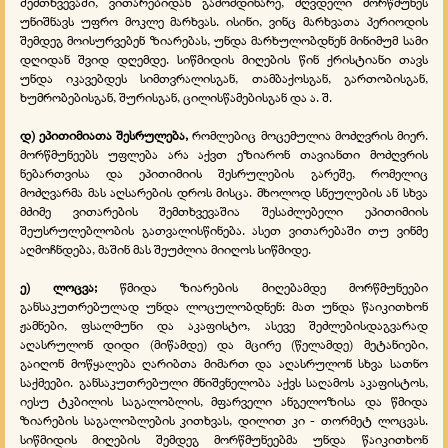
შემთხვევაში, ვითარებიდან გამომდინარე, მღვდელი მორწმუნეს
უნიშნავს უფრო მოკლე მარხვას. ისინი, ვინც მარხვათა პერიოდის
შემდეგ მოისურვებენ ზიარებას, უნდა მარხულობდნენ მინიმუმ სამი
დღიდან შვიდ დღემდე. სიწმიდის მიღების წინ ქრისტიანი თავს
უნდა იკავებდეს სიმთვრალისგან, თამბაქოსგან, გართობისგან,
ხუმრობებისგან, შურისგან, ცილისწამებისგან და ა. შ.
დ) ეპითიმიათა შესრულება,
რომლებიც მოცემულია მოძღვრის მიერ.
მორწმუნეებს უფლება არა აქვთ ეზიარონ თავიანთი მოძღვრის
ნებართვისა და ეპითიმიის შესრულების გარეშე, რომელიც
მოძღვარმა მას აღსარების დროს მისცა. მხოლოდ სნეულების ან სხვა
მძიმე ვითარების შემთხვევაშია შესაძლებელი ეპითიმიის
შეუსრულებლობის გათვალისწინება. ასეთ ვითარებაში თუ ვინმე
აღმოჩნდება, მაშინ მას შეუძლია მიიღოს სიწმიდე.
ე) ლოცვა;
წმიდა ზიარების მიღებამდე მორწმუნეები
განსაკუთრებულად უნდა ლოცულობდნენ: მათ უნდა წაიკითხონ
ჟამნები, ფსალმუნი და აკაფისტო, ასევე შეძლებისდაგვარად
აღასრულონ დიდი (მიწამდე) და მცირე (წელამდე) მეტანიები,
გაიღონ მოწყალება ღარიბთა მიმართ და აღასრულონ სხვა სათნო
საქმეები. განსაკუთრებული მნიშვნელობა აქვს საღამოს აკაფისტოს,
იესუ ტკბილის საგალობლის, მფარველი ანგელოზისა და წმიდა
ზიარების საგალობლების კითხვას, დილით კი - თორმეტ ლოცვას.
სიწმიდის მიღების შემდეგ მორწმუნეებმა უნდა წაიკითხონ