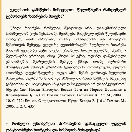
- ეკლესიის განაწესის მიხედვით, წელიწადში რამდენჯერ
გვმართებს ზიარების მიღება?
- წმიდა ზიარება, რომელიც მჭიდროდ არის დაკავშირებული
სინანულთან (აღსარებასთან), შეიძლება მიღებულ იქნას წელიწადში
ოთხჯერ, ოთხ მარხვაში, თანაც სინანულისა და მოძღვრის
ნებართვის შემდეგ. ყველაზე ღვთისმოსავებს შეუძლიათ ზიარება
მიიღონ ყველაზე მეტი თვეში ერთხელ, ხოლო ყველაზე მცირე -
წელიწადში ერთხელ, ისიც წმიდა პასექზე, ოღონდ დაწესებული
ეპითიმიების შესრულების შემდეგ. წმიდა იოანე ოქროპირი
მორწმუნეებს ურჩევს ეზიარონ წელიწადში თორმეტჯერ, უფლის
ათორმეტ დღესასწაულზე, თუკი ამას ნებას დართავს სულიერი
მოძღვარი, მაგრამ "შიშითა და ძრწოლით, რათა საჭმლის ნაცვლად
განკითხვა და სიცოცხლის ნაცვლად სიკვდილი არ დავიმკვიდროთ"
(შეად.: Свт. Иоанн Златоуст. Беседа 25-я на Первое Послание к
Коринфянам. § 1 // Свт. Иоанн Златоуст. Творения: В 12 т. М., 2004. Т.
10. С. 272; Его же. О предательстве Иуды. Беседа 2. § 6 // Там же. М.,
2005. Т. 2. С. 435).
- რომელი უმთავრესი პირობებია დასაცველი უფლის
უპატიოსნესი ხორცისა და სისხლის მისაღებად?