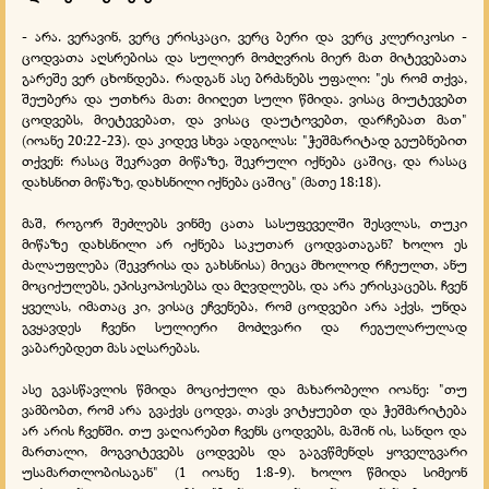
- არა. ვერავინ, ვერც ერისკაცი, ვერც ბერი და ვერც კლერიკოსი -
ცოდვათა აღსრებისა და სულიერ მოძღვრის მიერ მათ მიტევებათა
გარეშე ვერ ცხონდება. რადგან ასე ბრძანებს უფალი: "ეს რომ თქვა,
შეუბერა და უთხრა მათ: მიიღეთ სული წმიდა. ვისაც მიუტევებთ
ცოდვებს, მიეტევებათ, და ვისაც დაუტოვებთ, დარჩებათ მათ"
(იოანე 20:22-23). და კიდევ სხვა ადგილას: "ჭეშმარიტად გეუბნებით
თქვენ: რასაც შეკრავთ მიწაზე, შეკრული იქნება ცაშიც, და რასაც
დახსნით მიწაზე, დახსნილი იქნება ცაშიც" (მათე 18:18).
მაშ, როგორ შეძლებს ვინმე ცათა სასუფეველში შესვლას, თუკი
მიწაზე დახსნილი არ იქნება საკუთარ ცოდვათაგან? ხოლო ეს
ძალაუფლება (შეკვრისა და გახსნისა) მიეცა მხოლოდ რჩეულთ, ანუ
მოციქულებს, ეპისკოპოსებსა და მღვდლებს, და არა ერისკაცებს. ჩვენ
ყველას, იმათაც კი, ვისაც ეჩვენება, რომ ცოდვები არა აქვს, უნდა
გვყავდეს ჩვენი სულიერი მოძღვარი და რეგულარულად
ვაბარებდეთ მას აღსარებას.
ასე გვასწავლის წმიდა მოციქული და მახარობელი იოანე: "თუ
ვამბობთ, რომ არა გვაქვს ცოდვა, თავს ვიტყუებთ და ჭეშმარიტება
არ არის ჩვენში. თუ ვაღიარებთ ჩვენს ცოდვებს, მაშინ ის, სანდო და
მართალი, მოგვიტევებს ცოდვებს და გაგვწმენდს ყოველგვარი
უსამართლობისაგან" (1 იოანე 1:8-9). ხოლო წმიდა სიმეონ