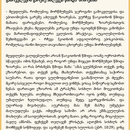
- მღვდლებს, რომლებიც მორწმუნეებს ჯეროვანი გამოკვლევისა და
ეპითიმიების გარეშე აძლევენ ზიარებას, ვურჩევ წაიკითხონ წმიდა
მამათა დარიგებები, რომლებიც მორწმუნეთა ზიარებისთვის
მზადებას ეხება. მღვდლებმა კარგად უნდა იცოდნენ წმიდა კანონები
და მართლმადიდებლური ეკლესიის პრაქტიკა, აუცილებლობის
შემთხვევაში კი - რჩევა ჰკითხონ ადგილობრივ ეპისკოპოსს,
რომელსაც ისინი მთელი თავიანთი ცხოვრება უნდა მორჩილებდნენ.
მღვდლები ვალდებულნი არიან წაიკითხონ წმიდა იოანე ოქროპირის
სწავლება იმის შესახებ, თუ როგორ უნდა მივცეთ მორწმუნეთ წმიდა
ზიარება. აი რას ბრძანებს წმიდა მამა: "ამას გეუბნებით თქვენ, ვინც
ეზიარებით, და თქვენ ვინც მსახურობთ. თქვენთანაც საჭიროა
საუბარი, რათა დიდი გულმოდგინებით გაანაწილოთ ეს ძღვენი.
მცირე სასჯელი როდი მიგელით თუ ვინმეს, ვისაც ბიწიერად სცნობთ
ნებას დართავთ ეზიაროს ამ ტრაპეზს. სისხლი მისი მოეკითხება
თქვენს ხელებს. თუნდაც მხედართმთავარი იყოს ვინმე, თუნდაც
უმაღლესი ხელისუფალი, თუნდაც მეფე, გვირგვინოსანი, და
უღირსად მიეახლება, აუკრძალე მას: შენ მასზე უმეტესი
ძალაუფლება გაქვს. იმდენად საშიში არ არის ეშმაკეულების
მიახლება ამ საიდუმლოსთან, ვიდრე მათი, ვინც როგორც მოციქული
პავლე ამბობს, ფეხქვეშ თელავენ ქრისტეს, აღთქმის სისხლს არ
მიიჩნევენ სიწმიდედ, და აგინებენ მადლს სულისას (ებრ. 10:29). ვინც