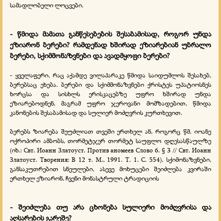
სამადლობელი ლოცვები.
- წმიდა მამათა განწესებების შესაბამისად, როგორ უნდა
ეზიარონ ბერები? რამდენად ხშირად ეზიარებიან უბრალო
ბერები, სქიმმონაზვნები და ავადმყოფი ბერები?
- ყველაფერი, რაც აქამდე ვილაპარაკე წმიდა საიდუმლოს შესახებ,
ბერებსაც ეხება. ბერები და სქიმმონაზვნები ქრისტეს უპატიოსნეს
ხორცსა და სისხლს ერისკაცებზე უფრო ხშირად უნდა
ეზიარებოდნენ, მაგრამ უფრო ჯეროვანი მომზადებით, წმიდა
კანონების შესაბამისად და სულიერ მოძღვრის კურთხევით.
ბერებს ზიარება შეუძლიათ თვეში ერთხელ ან, როგორც წმ. იოანე
ოქროპირი ამბობს, თორმეტჯერ თორმეტ საუფლო დღესასწაულზე
(იხ.: Свт. Иоанн Златоуст. Против аномеев Слово 6. § 3 // Свт. Иоанн
Златоуст. Творения: В 12 т. М., 1991. Т. 1. С. 554). სქიმონაზვნები,
განსაკუთრებით სნეულები, ასევე მოხუცები შეიძლება კვირაში
ერთხელ ეზიარონ, ჩვენი მონასტრული ტრადიციის
-
შეიძლება თუ არა ცხონება სულიერი მოძღვრისა და
აღსარების გარეშე?