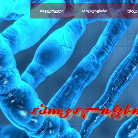
Перейти к контенту
თავფურცელი
აპოკალიფსისი
უსჯუ