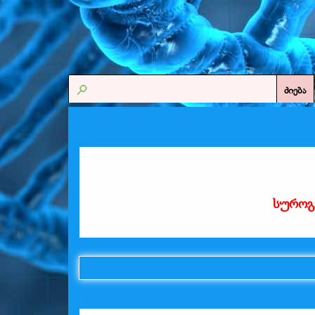
ძიება
სუროგ