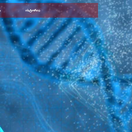
ა
ისტორია
▼
▼