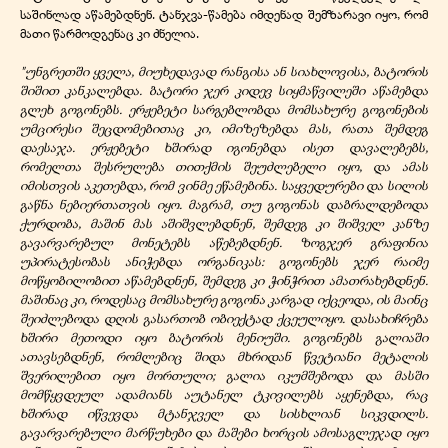
საშინლად აწამებდნენ. ტანჯვა-წამება იმდენად შემზარავი იყო, რომ
მათი წარმოდგენაც კი ძნელია.
"უნგრეთში ყველა, მიუხედავად რანგისა ან სიახლოვისა, ბატორის
შიშით კანკალებდა. ბატორი ჯერ კიდევ სიყმაწვილეში აწამებდა
გლეხ გოგონებს. ერჟებეტი სარგებლობდა მომსახურე გოგონების
უმცირესი შეცდომებითაც კი, იმიზეზებდა მას, რათა შემდეგ
დაესაჯა. ერჟებეტი ხშირად იგონებდა ისეთ დავალებებს,
რომელთა შესრულება თითქმის შეუძლებელი იყო, და ამას
იმისთვის აკეთებდა, რომ ვინმე ეწამებინა. საყვედურები და სილის
გაწნა ნებიერთათვის იყო. მაგრამ, თუ გოგონას დაბრალდებოდა
ქურდობა, მაშინ მას აშიშვლებდნენ, შემდეგ კი შიშველ კანზე
გავარვარებულ მონეტებს აწებებდნენ. ზოგჯერ გრაფინია
უპირატესობას ანიჭებდა ორგანიკას
:
გოგონებს ჯერ რაიმე
მოწყობილობით აწამებდნენ, შემდეგ კი ჭინჭრით ამათრახებდნენ.
მაშინაც კი, როდესაც მომსახურე გოგონა კარგად იქცეოდა, ის მაინც
შეიძლებოდა დღის გასართობ ობიექტად ქცეულიყო. დასახიჩრება
ხშირი მეთოდი იყო ბატორის მენიუში. გოგონებს გალიაში
ათავსებდნენ, რომლებიც შიდა მხრიდან წვეტიანი მეტალის
შვერილებით იყო მორთული; გალია იკუმშებოდა და მასში
მომწყვდეულ ადამიანს აუტანელ ტკივილებს აყენებდა, რაც
ხშირად იწვევდა მტანჯველ და სისხლიან სიკვდილს.
გავარვარებული მარწუხები და მაშები ხორცის ამოსაგლეჯად იყო