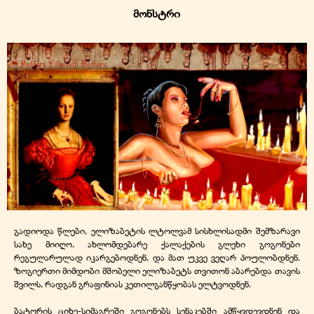
მონსტრი
გადიოდა წლები, ელიზაბეტის ლტოლვამ სისხლისადმი შემზარავი
სახე მიიღო. ახლომდებარე ქალაქების გლეხი გოგონები
რეგულარულად იკარგებოდნენ, და მათ უკვე ვეღარ პოულობდნენ.
ზოგიერთი მიმდობი მშობელი ელიზაბეტს თვითონ აბარებდა თავის
შვილს, რადგან გრაფინიას კეთილგანწყობას ელტვოდნენ.
ბატორის ციხე-სიმაგრეში გოგონებს სენაკებში ამწყვდევდნენ და