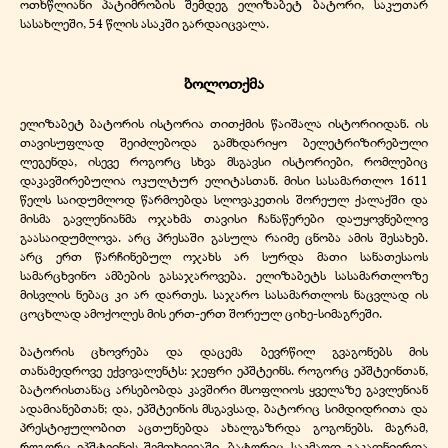
ოთხწლიანი პატიმრობის შემდეგ ელიზაბეტ ბატორი, საკუთარ
სასახლეში, 54 წლის ასაკში გარდაიცვალა.
ბოლოთქმა
ელიზაბეტ ბატორის ისტორია თითქმის წაიშალა ისტორიიდან. ის
თავისუფლად შეიძლებოდა გამხდარიყო ბელეტრიზირებული
ლეგენდა, ისევე როგორც სხვა მსგავსი ისტორიები, რომლებიც
დაკავშირებულია ოკულტურ ელიტასთან. მისი სასამართლო 1611
წელს საიდუმლოდ წარმოებდა სლოვაკეთის შორეულ ქალაქში და
მისმა გავლენიანმა ოჯახმა თავისი ჩანაწერები დაუყოვნებლივ
გაასაიდუმლოვა. არც პრესაში გასულა რაიმე ცნობა ამის შესახებ.
არც ერთ წარჩინებულ ოჯახს არ სურდა მათი სანათესაოს
სამარცხვინო ამბების გასაჯაროვება. ელიზაბეტს სასამართლოზე
მისვლის ნებაც კი არ დართეს. საჯარო სასამართლოს ნაცვლად ის
ცოცხლად ამოქოლეს მის ერთ-ერთ შორეულ ციხე-სიმაგრეში.
ბატორის ცხოვრება და დაცემა ბევრწილ გვაგონებს მის
თანამედროვე ექვივალენტს: ჯეფრი ეპშტეინს. როგორც ეპშტეინთან,
ბატორისთანაც არსებობდა კავშირი მსოფლიოს ყველაზე გავლენიან
ადამიანებთან; და, ეპშტეინის მსგავსად, ბატორიც სიმდიდრითა და
პრესტიჟულობით აცთუნებდა ახალგაზრდა გოგონებს. მაგრამ,
როგორც ეპშტეინის შემთხვევაში, ბატორიც საკმაოდ გაკადნიერდა