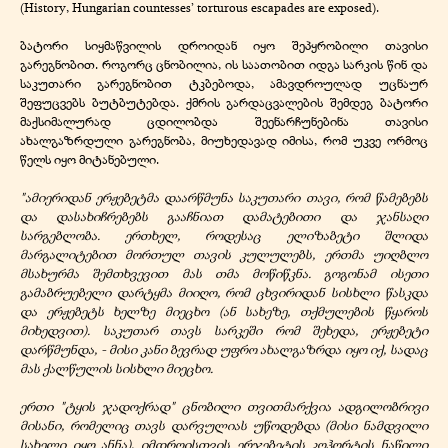
(History, Hungarian countesses’ torturous escapades are exposed).
ბატორი სიყმაწვილის დროიდან იყო შეპყრობილი თავისი
გარეგნობით. როგორც ცნობილია, ის საათობით იდგა სარკის წინ და
საკუთარი გარეგნობით ტკბებოდა, ამავდროულად უცნაურ
შეფუცვებს ბუტბუტებდა. ქმრის გარდაცვალების შემდეგ ბატორი
მაქსიმალურად ცდილობდა შეენარჩუნებინა თავისი
ახალგაზრდული გარეგნობა, მიუხედავად იმისა, რომ უკვე ორმოც
წელს იყო მიტანებული.
"ამიერიდან ერჟებეტმა დაარწმუნა საკუთარი თავი, რომ წამებებს
და დასახიჩრებებს გააჩნიათ დამატებითი და ჯანსაღი
სარგებლობა. ერთხელ, როდესაც ელიზაბეტი შლიდა
მარგალიტებით მორთულ თავის კულულებს, ერთმა უიღბლო
მსახურმა შემთხვევით მას თმა მოწიწკნა. გოგონამ ისეთი
გამაბრუებელი დარტყმა მიიღო, რომ ცხვირიდან სისხლი წასკდა
და ერჟებეტს ხელზე მიეცხო (ან სახეზე, თქმულების წყაროს
მიხედვით). საკუთარ თავს სარკეში რომ შეხედა, ერჟებეტი
დარწმუნდა, - მისი კანი ბევრად უფრო ახალგაზრდა იყო იქ, სადაც
მას ქალწულის სისხლი მიეცხო.
ერთი "ტყის ჯადოქრად" ცნობილი თვითმარქვია ადგილობრივი
მისანი, რომელიც თავს დარვულიას უწოდებდა (მისი ნამდვილი
სახელი იყო ანნა), იმდროისთვის ერჯებეტის კოჰორტის ნაწილი