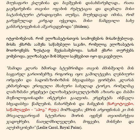
მიუსაფარი ქალებისა და ბავშვების დასახმარებლად... რათა
გაემყარებინა თავისი ოჯახის რეპუტაცია და დაემალა მისი
სატანისტური ტრადიციები. თუმცა, მიუხედავად იმისა, რომ
გარეგნულად კარგად იქცეოდა, მისი ნამდვილი სახე
განმარტოვებისას აშკარავდებოდა"
(ibidem).
იტყობინებიან, რომ ელიზაბეტისთვის სიამოვნების მისანიჭებლად,
მისმა ქმარმა ააშენა საწამებელი საკანი, რომელიც ელიზაბეტის
მოთხოვნებს ზუსტად შეესაბამებოდა. სანამ ქმარი თურქებს
ეომებოდა, ელიზაბეტი შინ ბნელი საქმეებით იყო დაკავებული.
"მამიდა კლარა ხშირად სტუმრობდა თავის ძმისშვილს მის
საყვარელ გართობებზე, როგორიც იყო: გაშოლტვები, ლესბიური
ორგიები და სადომაზოხიზმის სხვადასხვა ფორმები. კლარას
ეხმარებოდა ერთგული მსახური სახელად ტორკო, რომელმაც
ლამაზმანი ერჟებეტი (ელიზაბეტი)ოკულტიზმს აზიარა და მასში
მიქსოლოგიისადმი ინტერესი გააღვიძა. ერჟებეტმა ისწავლა
სხვადასხვა წამლების, ნახარშების და ბანგების
(ნარკოტიკები,
საწამლავები - "აპოკ." რედ.)
მომზადება; ქმრის არყოფნისას კი მის
მრავალგვაროვან სტუმართა შორის იყვნენ თვითმარქვია
ჯადოქრები, ნათელმხილველები, მოგვები, მისნები და
ალქიმიკოსები"
(Leslie Carol, Royal Pains).