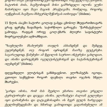
ბატორის ძიძა, ბავშვობიდან მისი გამზრდელი ილონა ჯუნი
ჩაძირული იყო შავი მაგიის პრაქტიკაში, რომელიც, როგორც
იუწყებიან, ბავშვთა მსხვერპლშეწირვას ითხოვდა"
(ibidem).
15 წლის ასაკში ბატორი ცოლად გაჰყვა ცნობილ მხედართმთავარს
გრაფ ფერენც ნადაშდის. საქორწილო გარიგება "წარმატებული"
გამოდგა, რადგან ორივე ცოლ-ქმარს ძლიერი სადისტური
მიდრეკილებები აღმოაჩნდათ.
"ზაფხულში მსახურებს თაფლს ასხამდნენ და შემდეგ
უყურებდნენ, თუ როგორ იყრიდნენ მათზე ფუტკრები.
სავარაუდოდ, წამებები ამ წყვილის საერთო ინტერესი გახლდათ,
და ისინი დარიგებებს ოკულტისტებისგან და სატანისტებისგან
იღებდნენ"
(ibidem).
დღევანდელი ელიტისგან განსხვავებით, ელიზაბეტმა იცოდა,
კეთილი საქმეებით როგორ დაემალა თავისი ოჯახის ბნელი
მხარეები.
"გარდა იმისა, რომ მას შეეძლო ემართა თავისი ვრცელი
ტერიტორიები და დაეცვა ისინი, ელიზაბეტი ძალიან გულუხვი
იყო ღარიბებისა და ღატაკებისადმი. ის ბევრ ფულს ხარჯავდა
ქველმოქმედებაში და ხშირად გამოდიოდა გაღარიბებული ან