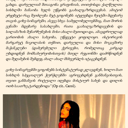
გახდა. დარვულიამ შთააგონა გრაფინიას, თითქოსდა ქალწულთა
სისხლში ბანაობა ხელს უწყობს გაახალგაზრდავებას. ამიტომ
ერჟებეტი რაც შეიძლება მეტ გოგონებს იტყუებდა ჩეიტში მდებარე
თავის ციხე-სიმაგრეში, ასევე სხვა სამფლობელოებშიც, მათ შორის
ვენაში მდებარე სასახლეში, რათა გაახალგაზრდავების და
სილამაზის შენარჩუნების მისი ახალი მეთოდი და, ამავდროულად
გართობის ახალი სახეობა, უწყვეტი ყოფილიყო. ისტორიკოს
მარგარეტ ნიკოლასის თქმით, დარვულია და მისი მოკავშირე
მაჭანკლები (დაბერებული ქვრივები, რომელთაც კარგად
უხდიდნენ მომსახურეობისთვის) მთელ რეგიონში დაძრწოდნენ
და შეღამების შემდეგ ახალ-ახალ მსხვერპლს იტაცებდნენ.
ციხე-სიმაგრეებში გოგონებს სისტემატურად კლავდნენ, ხოლო მათ
სისხლს სპეციალურ ჭურჭლებში აგროვებდნენ განბანვისთვის,
თვით განბანვის რიტუალი იღებდა მისტიურ სახეს და დილის
ოთხ საათზე ტარდებოდა"
(Op cit., Carol).