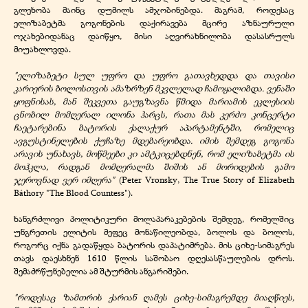
გლეხობა მაინც დუმილს ამჯობინებდა. მაგრამ, როდესაც
ელიზაბეტმა გოგონების დაქირავება მცირე აზნაურული
ოჯახებიდანაც დაიწყო, მისი აღვირახნილობა დასასრულს
მიუახლოვდა.
"ელიზაბეტი სულ უფრო და უფრო გათავხედდა და თავისი
კარიერის ბოლოსთვის ამაზრზენ მკვლელად ჩამოყალიბდა. ვენაში
ყოფნისას, მან შეკვეთა გაუგზავნა წმიდა მარიამის ეკლესიის
ცნობილ მომღერალ ილონა ჰარცს, რათა მას კერძო კონცერტი
ჩაეტარებინა ბატორის ქალაქურ აპარტამენტში, რომელიც
ავგუსტინელების ქუჩაზე მდებარეობდა. იმის შემდეგ გოგონა
არავის უნახავს, მოწმეები კი ამტკიცებდნენ, რომ ელიზაბეტმა ის
მოჰკლა, რადგან მომღერალმა შიშის ან მორიდების გამო
ჯეროვნად ვერ იმღერა"
(Peter Vronsky, The True Story of Elizabeth
Báthory "The Blood Countess").
ხანგრძლივი პოლიტიკური მოლაპარაკებების შემდეგ, რომელშიც
უნგრეთის ელიტის მეფეც მონაწილეობდა, ბოლოს და ბოლოს,
როგორც იქნა გადაწყდა ბატორის დაპატიმრება. მის ციხე-სიმაგრეს
თავს დაესხნენ 1610 წლის საშობაო დღესასწაულების დროს.
შემაძრწუნებელია ამ შტურმის ანგარიშები.
"როდესაც ზამთრის ქარიან ღამეს ციხე-სიმაგრემდე მიაღწიეს,