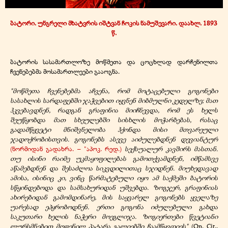
ბატორი. უნგრელი მხატვრის იშტვან ჩოკის ნამუშევარი. დაახლ. 1893
წ.
ბატორის სასამართლოზე მოწმეთა და ცოცხლად დარჩენილთა
ჩვენებებმა მოსამართლეები გააოგნა.
"მოწმეთა ჩვენებებმა აჩვენა, რომ მოტაცებული გოგონები
სასახლის სარდაფებში ჯაჭვებით იყვნენ მიბმულნი კედელზე; მათ
ჰკვებავდნენ, რადგან გრაფინია მიიჩნევდა, რომ ეს ხელს
შეუწყობდა მათ სხეულებში სისხლის მოჭარბებას, რასაც
გადამწყვეტი მნიშვნელობა ჰქონდა მისი მთვარეული
ჯადოქრობისთვის. გოგონებს ასევე აიძულებდნენ დევიანტურ
(ნორმიდან გადახრა. – "აპოკ. რედ.)
სექსუალურ კავშირს მასთან.
თუ ისინი რაიმე უკმაყოფილებას გამოთქვამდნენ, იმწამსვე
აწამებდნენ და შესაძლოა სიკვდილითაც სჯიდნენ. მიუხედავად
ამისა, ისინიც კი, ვინც წარმატებული იყო ამ საქმეში ბატორის
სწყინდებოდა და სამსახურიდან უშვებდა. ზოგჯერ, გრაფინიას
ახირებიდან გამომდინარე, მის საყვარელ გოგონებს ყველაზე
უარესად ეპყრობოდნენ. ერთი გოგონა იძულებული გახდა
საკუთარი ხელის ნაჭერი მოეგლიჯა. ზოგიერთები წვეტიანი
ლურსმნებით მოფენილ პატარა გალიებში ჩაამწყვდიეს"
(Op. Cit.,