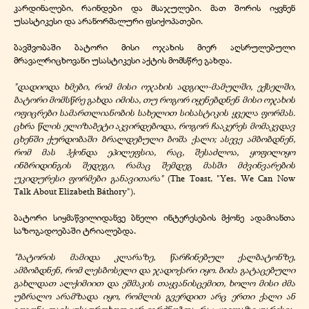
კარდინალები, რაინდები და მსაჯულები. მათ შორის იყვნენ
უსასტიკესი და არანორმალური ფსიქოპათები.
ბავშვობაში ბატორი მისი ოჯახის მიერ აღსრულებული
მრავალრიცხოვანი უსასტიკესი აქტის მომსწრე გახდა.
"დადიოდა ხმები, რომ მისი ოჯახის ადგილ-მამულში, ექსელში,
ბატორი მომსწრე გახდა იმისა, თუ როგორ იყენებდნენ მისი ოჯახის
ოფიცრები სამართლიანობის სახელით სისასტიკის ყველა ფორმას.
ცხრა წლის ელიზაბეტი აკვირდებოდა, როგორ ჩააკერეს მომაკვდავ
ცხენში ქურდობაში ბრალდებული ბოშა ქალი; ასევე ამბობდნენ,
რომ მას ჰქონდა ეპილეფსია, რაც, შესაძლოა, ყოფილიყო
ინბრიდინგის შედეგი, რამაც შემდეგ მასში მძვინვარების
უკიდურესი ფორმები განავითარა"
(The Toast, "Yes, We Can Now
Talk About Elizabeth Báthory").
ბატორი სიყმაწვილიდანვე ბნელი ინტერესების მქონე ადამიანთა
საზოგადოებაში ტრიალებდა.
"ბატორის მამიდა კლარაზე, წარჩინებულ ქალბატონზე,
ამბობდნენ, რომ ლესბოსელი და ჯადოქარი იყო. ბიძა გატაცებული
გახლდათ ალქიმიით და ეშმაკის თაყვანისცემით, ხოლო მისი ძმა
უბრალო არამზადა იყო, რომლის გვერდით არც ერთი ქალი ან
გოგონა თავს უსაფრთხოდ ვერ იგრძნობდა. რაც ყველაზე უარესია,