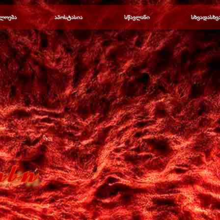
Пропустить меню
ლოება
▼
აპოსტასია
▼
სწავლანი
▼
სხვადასხვ
▼