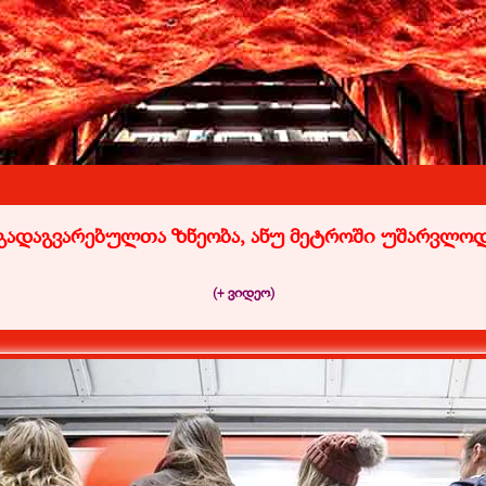
გადაგვარებულთა ზნეობა, ანუ მეტროში უშარვლო
(+ ვიდეო)