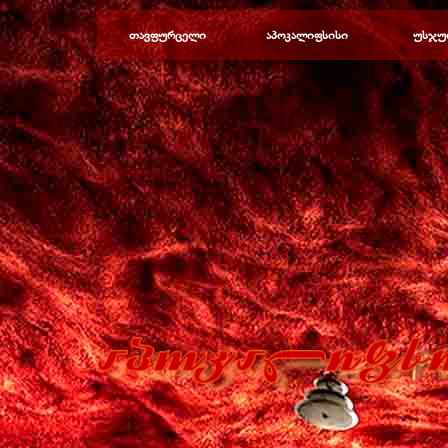
Перейти к контенту
თავფურცელი
აპოკალიფსისი
უსჯუ