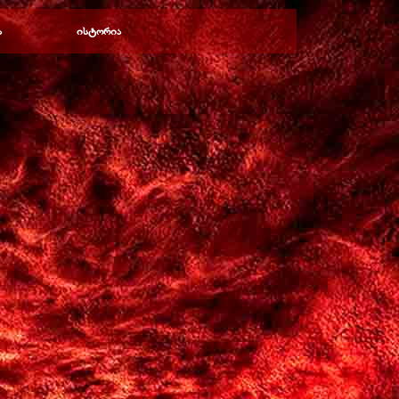
ა
ისტორია
▼
▼