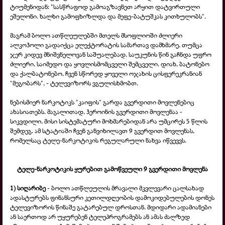
ტიუმენიდან: "სასწრაფოდ გამოაგზავნეთ არყით დატვირთული
ეშელონი. ხალხი გამოფხიზლდა და მეფე-ბატუშკას კითხულობს".
მაგრამ ბოლო ათწლეულებში მთელს მსოფლიოში ძლიერი
ალკოჰოლი გადაიქცა ელექტორატის სამართავ დამხმარე, თუმცა
ჯერ კიდევ მნიშვნელოვან საშუალებად. საუკუნის წინ გაჩნდა უფრო
ძლიერი, საიმედო და ყოვლისმომცველი შემცველი. დიახ, ბატონებო
და ქალბატონებო, ჩვენ სწორედ ყოველი ოჯახის ცისფერეკრანიან
"მეგობარს", - ტელევიზორს ვგულისხმობთ.
ნებისმიერ ნარკოტიკს "კაიფის" გარდა გვერდითი მოვლენებიც
ახასიათებს. მაგალითად, ჰეროინის გვერდითი მოვლენაა -
სიკვდილი, მისი სისტემატური მოხმარებიდან არა უმცირეს 5 წლის
შემდეგ. ამ სტატიაში ჩვენ განვიხილავთ 9 გვერდით მოვლენას,
რომელსაც ტელე-ნარკოტიკის რეგულარული ნახვა იწვევვს.
ტელე-ნარკოტიკის ყურებით გამოწვეული 9 გვერდითი მოვლენა
1) სიღარიბე
- ბოლო ათწლეულის მრავალი მკვლევარი ცალსახად
ადასტურებს ფინანსური კეთილდღეობის დამოკიდებულების დონეს
ტელევიზორის წინაშე გატარებულ დროსთან. მდიდარი ადამიანები
ან საერთოდ არ უყურებენ ტელეპროგრამებს ან ამას ძალზედ