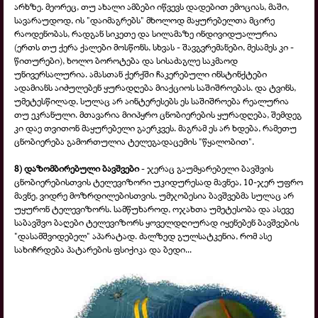
არხზე. მეორეც, თუ ახალი ამბები იწვევს დადებით ემოციას, მაში,
სავარაუდოდ, ის "დაიმაგრებს" მხოლოდ მაყურებელთა მცირე
რაოდენობას, რადგან სიკეთე და სილამაზე ინდივიდუალურია
(ერთს თუ ქერა ქალები მოსწონს, სხვას - შავგვრემანები, მესამეს კი -
წითურები), ხოლო ბოროტება და სისაძაგლე საკმაოდ
უნივერსალურია. ამასთან ქერქში ჩაკერებული ინსტინქტები
ადამიანს აიძულებენ ყურადღება მიაქციოს საშიშროებას. და ტვინს,
უმეტესწილად, სულაც არ აინტერესებს ეს საშიშროება რეალურია
თუ ეკრანული. მთავარია მიიპყრო ცნობიერების ყურადღება, შემდეგ
კი დაე თვითონ მაყურებელი გაერკვეს. მაგრამ ეს არ ხდება, რამეთუ
ცნობიერება გამორთულია ტელეგადაცემის "წყალობით".
8) დაზომბირებული ბავშვები
- ჯერაც გაუმყარებელი ბავშვის
ცნობიერებისთვის ტელევიზორი უკიდურესად მავნეა, 10-ჯერ უფრო
მავნე, ვიდრე მოზრდილებისთვის. უმჯობესია ბავშვებმა სულაც არ
უყურონ ტელევიზორს. სამწუხაროდ, ოჯახთა უმეტესობა და ასევე
საბავშვო ბაღები ტელევიზორს ყოველდღიურად იყენებენ ბავშვების
"დასამშვიდებელ" აპარატად. ძალზედ გულსატკენია, რომ ასე
სახიჩრდება პატარების ფსიქიკა და ბედი...