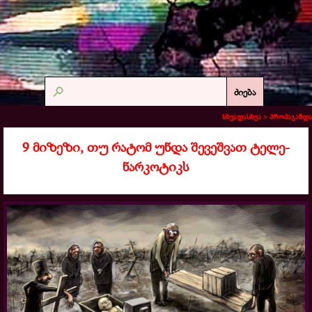
ძიება
სხვადასხვა >
პროპაგანდა
9 მიზეზი, თუ რატომ უნდა შევეშვათ ტელე-
ნარკოტიკს