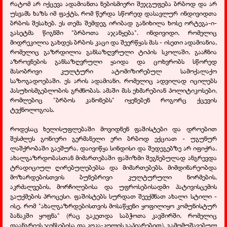
რატომ არ იქცევა ადამიანთა ნებისმიერი შეჯგუფება ბრბოდ და არ
უსვამს ხაზს იმ ფაქტს, რომ წერდა სწორედ დასავლურ ინდივიდთა
ბრბოს შესახებ. ეს თემა შემდეგ ირიბად განიხილა ხოსე ორტეგა-ი-
გასეტმა წიგნში "ბრბოთა აჯანყება". ინდივიდი, რომელიც
მიდრეკილია გახდეს ბრბოს კაცი და შეერწყას მას - ისეთი ადამიანია,
რომელიც გაზრდილია განსაზღვრული ტიპის სკოლაში, გააჩნია
აზროვნების განსაზღვრული ყაიდა და ცოხვრობს სწორედ
მასობრივი კულტური ატომიზირებულ სამოქალაქო
საზოგადოებაში. ეს არის ადამიანი, რომელიც ადვილად იცილებს
პასუხისმგებლობის გრძნობას. ამაში მას ეხმარებიან პოლიტიკოსები,
რომლებიც "ბრბოს კანონებს" იყენებენ როგორც ქცევის
ტექნოლოგიას.
როდესაც ხელისუფლებაში მოვიდნენ ფაშისტები და დროებით
შესძლეს გონიერი გერმანელი ერი ბრბოდ ექციათ - უგუნურ
ლაშქრობაში გაეშურა, დაივიწყა სინდისი და შედეგებზე არ იფიქრა.
ახალგაზრდობასთან მიმართებაში ფაშიზმი შეგნებულად ანგრევდა
ტრადიციულ ღირებულებებსა და მიმართებებს. მიმდინარეობდა
მოზარდებისთვის ბუნებრივი კულტურული ნორმების,
აკრძალვების, მორჩილებისა და უფროსებისადმი პატივისცემის
გაუქმების პროცესი. ფაშისტებს სურდათ შეექმნათ ახალი სტილი -
ისე, რომ "ახალგაზრდებისთვის მოსაწყენი ყოფილიყო კომუნისტურ
ბანაკში ყოფნა" (რაც გაკეთდა საბჭოთა კავშირში, რომელიც
დაანგრიეს ჯინსებისა და კოკა-კოლის გაპიარებით). გამომუშავებულ