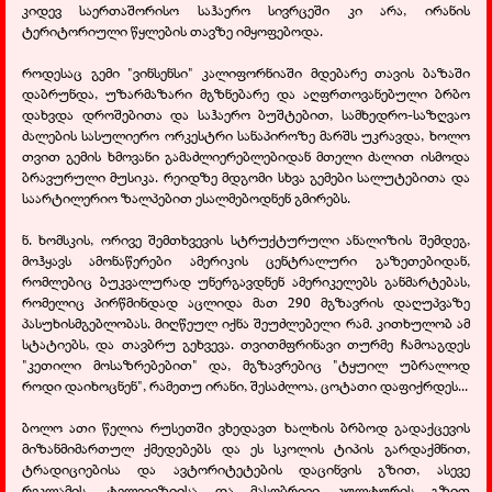
კიდევ საერთაშორისო საჰაერო სივრცეში კი არა, ირანის
ტერიტორიული წყლების თავზე იმყოფებოდა.
როდესაც გემი "ვინსენსი" კალიფორნიაში მდებარე თავის ბაზაში
დაბრუნდა, უზარმაზარი მგზნებარე და აღფრთოვანებული ბრბო
დახვდა დროშებითა და საჰაერო ბუშტებით, სამხედრო-საზღვაო
ძალების სასულიერო ორკესტრი სანაპიროზე მარშს უკრავდა, ხოლო
თვით გემის ხმოვანი გამაძლიერებლებიდან მთელი ძალით ისმოდა
ბრავურული მუსიკა. რეიდზე მდგომი სხვა გემები სალუტებითა და
საარტილერიო ზალპებით ესალმებოდნენ გმირებს.
ნ. ხომსკის, ორივე შემთხვევის სტრუქტურული ანალიზის შემდეგ,
მოჰყავს ამონაწერები ამერიკის ცენტრალური გაზეთებიდან,
რომლებიც ბუკვალურად უნერგავდნენ ამერიკელებს განმარტებას,
რომელიც პირწმინდად აცლიდა მათ 290 მგზავრის დაღუპვაზე
პასუხისმგებლობას. მიღწეულ იქნა შეუძლებელი რამ. კითხულობ ამ
სტატიებს, და თავბრუ გეხვევა. თვითმფრინავი თურმე ჩამოაგდეს
"კეთილი მოსაზრებებით" და, მგზავრებიც "ტყუილ უბრალოდ
როდი დაიხოცნენ", რამეთუ ირანი, შესაძლოა, ცოტათი დაფიქრდეს...
ბოლო ათი წელია რუსეთში ვხედავთ ხალხის ბრბოდ გადაქცევის
მიზანმიმართულ ქმედებებს და ეს სკოლის ტიპის გარდაქმნით,
ტრადიციებისა და ავტორიტეტების დაცინვის გზით, ასევე
რეკლამის, ტელევიზიისა და მასობრივი კულტურის გზით