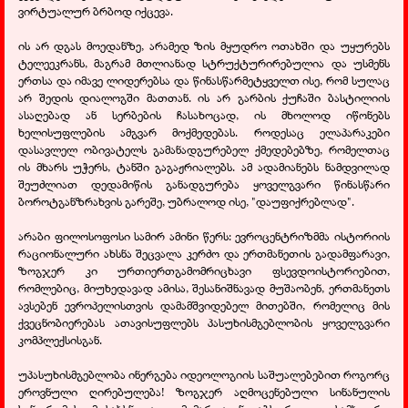
ვირტუალურ ბრბოდ იქცევა.
ის არ დგას მოედანზე, არამედ ზის მყუდრო ოთახში და უყურებს
ტელეეკრანს, მაგრამ მთლიანად სტრუქტურირებულია და უსმენს
ერთსა და იმავე ლიდერებსა და წინასწარმეტყველთ ისე, რომ სულაც
არ შედის დიალოგში მათთან. ის არ გარბის ქუჩაში ბასტილიის
ასაღებად ან სერბების ჩასახოცად, ის მხოლოდ იწონებს
ხელისუფლების ამგვარ მოქმედებას. როდესაც ელაპარაკები
დასავლელ ობივატელს გამანადგურებელ ქმედებებზე, რომელთაც
ის მხარს უჭერს, ტანში გაგაჟრიალებს. ამ ადამიანებს ნამდვილად
შეუძლიათ დედამიწის განადგურება ყოველგვარი წინასწარი
ბოროტგანზრახვის გარეშე, უბრალოდ ისე, "დაუფიქრებლად".
არაბი ფილოსოფოსი სამირ ამინი წერს: ევროცენტრიზმმა ისტორიის
რაციონალური ახსნა შეცვალა კერძო და ერთმანეთის გადამფარავი,
ზოგჯერ კი ურთიერთგამომრიცხავი ფსევდოისტორიებით,
რომლებიც, მიუხედავად ამისა, შესანიშნავად მუშაობენ, ერთმანეთს
ავსებენ ევროპელისთვის დამამშვიდებელ მითებში, რომელიც მის
ქვეცნობიერებას ათავისუფლებს პასუხისმგებლობის ყოველგვარი
კომპლექსისგან.
უპასუხისმგებლობა ინერგება იდეოლოგიის საშუალებებით როგორც
ეროვნული ღირებულება! ზოგჯერ აღმოცენებული სინანულის