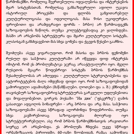
წარმონაქმნი, რომელიც შეერთებულია იდეალებისა და ინტერესების
მყარ სისტემასთან, რომელსაც განსაზღვრული ადილი უკავია
ისტორიულ პროცესში და ფლობს განვითარებულ
კულტუროლოგიასა და იდეოლოგიას. მასა 9ისი უკიდურესი,
დროებითი და არამდგრადი ფორმა - ბრბო) არ წარმოადგენს
საზოგადოების ნაწილს, თუმცა კოლექტივებადაც კი ყალიბდება.
მასში არ არსებობს სტრუქტურა და მყარი კულტურული სისტემა,
კლასისგან განსხვავებით მას სხვა გონება და ქცევის წესები გააჩნია.
შეიძლება ასევე ვივარაუდოთ, რომ მასისა და ბრბოს ფენომენი
რუსულ და საბჭოთა კულტურაში არ იწვევდა დიდ ინტერესს
იმიტომ, რომ ეს პრობლემატიკა ჯერაც არააქტუალური იყო. ძველი
რუსეთის მკაცრი წოდებრივი სისტემა ბრბოს წარმოქმნას
შესაძლებლობას არ აძლევდა - კულტურული სტერეოტიპებისა და
ავტორიტეტების ძალა იმდენად დიდი იყო, რომ საზოგადოებიდან
გამორიყული ადამიანები (მაწანწალები, ლოთები და ა. შ.) ქმნიდნენ
თავისებურ საზოგადოებრივ სტრუქტურას გარკვული უფლებებითა
და მოვალეობებით. გორკის პიესაში "На дне" ("ფსკერზე") ღამის
გასათევი ადგილის ბინადრები - არც ბრბოა და არც მასა. საბჭოთა
საზოგადოებაში ასევე სწრაფად აღორძინდა წოდებრიობა, თუმცა
სხვა კავშირებითაც საზოგადოება ძლიერად იყო
სტრუქტურირებული, ასე რომ ბრბოს წარმოქმნისთვის არავითარი
სივრცე არ არსებობდა. ეს პრობლემა ჩნდება უკვე სწრაფი
ურბანიზაციის პერიოდში, 60-იანი წლებიდან, რამაც გამოიწვია