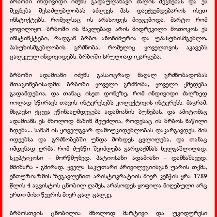
ბრბოში ინდივიდი იძენს გადაულახავი ძალის შეგნებას და ეს
შეგნება შესაძლებლობას აძლევს მას დაექვემდებაროს ისეთ
ინსტიქტებს, რომელსაც ის არასოდეს მიეცემოდა, მარტო რომ
ყოფილიყო. ბრბოში ის ნაკლებად არის მიდრეკილი მოთოკოს ეს
ინსტინქტები, რადგან ბრბო ანონიმურია და უპასუხისმგებლო.
პასუხისმგებლობის გრძნობა, რომელიც ყოველთვის აკავებს
ცალკეულ ინდივიდებს, ბრბოში სრულიად იკარგება.
ბრბოში ადამიანი იძენს გასაოცრად მაღალ გრძნობადობას
შთაგონებისადმი: ბრბოში ყოველი გრძნობა, ყოველი ქმედება
გადამდებია, და თანაც ისეთ დონეზე, რომ ინდივიდი ძალზედ
იოლად სწირავს თავის ინტერესებს კოლექტივის ინტერესს. მაგრამ,
მსგავსი ქცევა ეწინააღმდეგება ადამიანის ბუნებას, და ამიტომაც
ადამიანს ეს მხოლოდ მაშინ შეუძლია, როდესაც ის ბრბოს ნაწილი
ხდება... სანამ ის ყოველგვარ დამოუკიდებლობას დაკარგავდეს, მის
იდეებსა და გრძნობებში უნდა მოხდეს ცვლილება, და თანაც
იმდენად ღრმა, რომ ძუნწი შეიძლება გარდაქმნას ხელგაშლილად,
სკეპტიკოსი - მორწმუნედ, პატიოსანი ადამიანი - დამნაშავედ,
მშიშარა - გმირად. ყველა საკუთარი პრივილეგიისგან უარის თქმა,
ენთუზიაზმის ზეგავლენით არისტოკრატიის მიერ კენჭის ყრა 1789
წლის 4 აგვისტოს ცნობილ ღამეს, არასოდეს ყოფილა მიღებული არც
ერთი მისი წევრის მიერ ცალ-ცალკე.
ბრბოსთვის ცნობილია მხოლოდ მარტივი და უკიდურესი