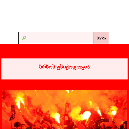
ძიება
სხვადასხვა >
ფსი-ფაქტორი
ბრბოს ფსიქოლოგია