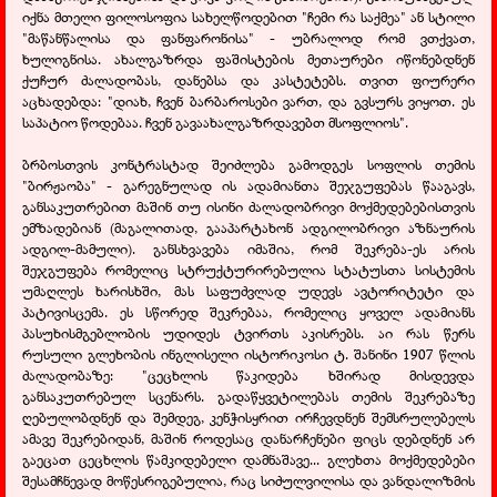
იქნა მთელი ფილოსოფია სახელწოდებით "ჩემი რა საქმეა" ან სტილი
"მაწანწალისა და ფანფარონისა" - უბრალოდ რომ ვთქვათ,
ხულიგნისა. ახალგაზრდა ფაშისტების მეთაურები იწონებდნენ
ქუჩურ ძალადობას, დანებსა და კასტეტებს. თვით ფიურერი
აცხადებდა: "დიახ, ჩვენ ბარბაროსები ვართ, და გვსურს ვიყოთ. ეს
საპატიო წოდებაა. ჩვენ გავაახალგაზრდავებთ მსოფლიოს".
ბრბოსთვის კონტრასტად შეიძლება გამოდგეს სოფლის თემის
"ბირჟაობა" - გარეგნულად ის ადამიანთა შეჯგუფებას წააგავს,
განსაკუთრებით მაშინ თუ ისინი ძალადობრივი მოქმედებებისთვის
ემზადებიან (მაგალითად, გააპარტახონ ადგილობრივი აზნაურის
ადგილ-მამული). განსხვავება იმაშია, რომ შეკრება-ეს არის
შეჯგუფება რომელიც სტრუქტურირებულია სტატუსთა სისტემის
უმაღლეს ხარისხში, მას საფუძვლად უდევს ავტორიტეტი და
პატივისცემა. ეს სწორედ შეკრებაა, რომელიც ყოველ ადამიანს
პასუხისმგებლობის უდიდეს ტვირთს აკისრებს. აი რას წერს
რუსული გლეხობის ინგლისელი ისტორიკოსი ტ. შანინი 1907 წლის
ძალადობაზე: "ცეცხლის წაკიდება ხშირად მისდევდა
განსაკუთრებულ სცენარს. გადაწყვეტილებას თემის შეკრებაზე
ღებულობდნენ და შემდეგ, კენჭისყრით ირჩევდნენ შემსრულებელს
ამავე შეკრებიდან, მაშინ როდესაც დანარჩენები ფიცს დებდნენ არ
გაეცათ ცეცხლის წამკიდებელი დამნაშავე... გლეხთა მოქმედებები
შესამჩნევად მოწესრიგებულია, რაც სიძულვილისა და ვანდალიზმის