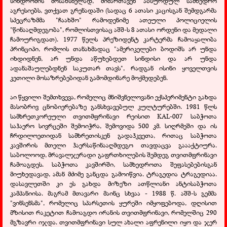
სინდრომის მოსახსნელად, მიმართავენ აბსურდულ სამხედრო
აგრესიებს, ვთქვათ გრენადაში (სადაც 6 ათასი კაცისგან შემდგარმა
სპეცრაზმმა "ჩაახშო" რამოდენიმე ათეული პოლიციელის
"წინააღმდეგობა", რომლისთვისაც აშშ-ს 8 ათასი ორდენი და მედალი
ჩამოურიგდათ). 1977 წელს პრეზიდენტ კარტერმა ჩამოაყალიბა
პრინციპი, რომლის თანახმადაც "ამერიკელები ბოდიშს არ უნდა
იხდიდნენ, არ უნდა აწუხებდეთ სინდისი და არ უნდა
ადანაშაულებდნენ საკუთარ თავს", რადგან ისინი ყოველთვის
კეთილი მოსაზრებებიდან გამომდინარე მოქმედებენ.
აი წყვილი შემთხვევა, რომელიც მნიშვნელოვანი ექსპერიმენტი გახდა
მასობრივ ცნობიერებაზე განსხვავებულ კულტურებში. 1981 წლს
სამხრეთკორეული თვითმფრინავი რეისით KAL-007 საბჭოთა
საჰაერო სივრცეში შემოიჭრა, შემოვიდა 500 კმ. სიღრმეში და ის
ჩრდილოეთიდან სამხრეთისკენ გადაჰკვეთა, რითაც საბჭოთა
კავშირის მთელი ჰაერსაწინააღმდეგო თავდაცვა გაააქტიურა.
საბოლოოდ, მრავალჯერადი გაფრთხილების შემდეგ თვითმფრინავი
ჩამოაგდეს. საბჭოთა კავშირში, სამხედროთა შეფასებებისგან
მიუხედავად, ამან მძიმე განცდა გამოიწვია. ტრაგედია ტრაგედიაა.
დასავლეთში კი ეს გახდა მიზეზი ათწლიანი ანტისაბჭოთა
კამპანიისა. მაგრამ მთავარი მაინც სხვაა - 1988 წ. აშშ-ს გემმა
"ვინსენსმა", რომელიც სპარსეთის ყურეში იმყოფებოდა, დღისით
მზისით რაკეტით ჩამოაგდო ირანის თვითმფრინავი, რომელშიც 290
მგზავრი იჯდა. თვითმფრინავი სულ ახალი აფრენილი იყო და ჯერ