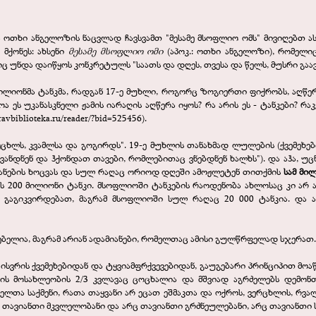
თხი ანგელოზის ნაცვლად ჩავსვამთ "მესამე მსოფლიო ომს" მივიღებთ ასე
 მქონეს: ახსენი
მესამე მსოფლიო ომი
(აპოკ.: ოთხი ანგელოზი), რომელი
 უნდა დაიწყოს კონკრეტულს "საათს და დღეს, თვესა და წელს, მუსრი გაავ
ლიონმა ტანკმა, რადგან 17-ე მუხლი, როგორც ზოგიერთი ფიქრობს, აღწერს 
ა ეს უკანასკნელი ჟამის იარაღის აღწერა იყოს? რა არის ეს - ტანკები? რა
pravbiblioteka.ru/reader/?bid=525456
).
ეცხლს, კვამლსა და გოგირდს". 19-ე მუხლის თანახმად ლულების (ქვემეხები
ვანდნენ და ჰქონდათ თავები, რომლებითაც ვნებდნენ ხალხს"). და აჰა, უც
მიანების ხოცვას და სულ რაღაც ორიოდ დღეში ამოჟლეტენ თითქმის
სამ მი
ს 200 მილიონი ტანკი. მსოფლიოში ტანკების რაოდენობა ახლოსაც კი არ ა
 გაგიკვირდებათ, მაგრამ მსოფლიოში სულ რაღაც 20 000 ტანკია. და ა
ბელია, მაგრამ არიან ადამიანები, რომელთაც ამისი გულწრფელად სჯერათ.
სვრის ქვემეხებიდან და ტყვიამფრქვევებიდან, გაუგებარი პრინციპით მოა
ის მოსახლეობის 2/3 კვლავაც ცოცხალია და მშვიად აგრძელებს დემონთა
ხელთა საქმენი, რათა თაყვანი არ ეცათ ეშმაკთა და ოქროს, ვერცხლის, რვა
ც თავიანთი მკვლელობანი და არც თავიანთი გრძნეულებანი, არც თავიანთი სი