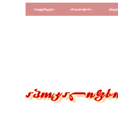
Перейти к контенту
თავფურცელი
აპოკალიფსისი
უსჯუ