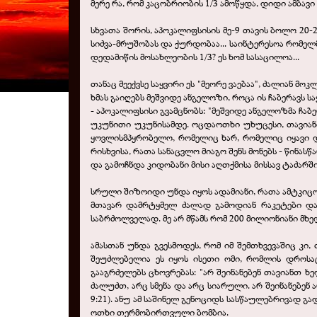
მერე რა, რომ კაცობრიობის 1/3 ამოწყდა, დიდი ამბავი
სხვათა შორის, აპოკალიფსისის მე-9 თავის ბოლო 20
სიძვა-მრუშობას და ქურდობაა... საინტერესოა რომელმ
დედამიწის მოსახლეობის 1/3? ეს ხომ სასაცილოა...
თანაც მეექვსე საყვირი ეს "მეორე ვაებაა", ძალიან მ
ხმას გაიღებს მეშვიდე ანგელოზი, როცა ის ჩაბერავს ს
- აპოკალიფსისი გვამცნობს: "მეშვიდე ანგელოზმა ჩაბე
უკუნითი უკუნისამდე. ოცდაოთხი უხუცესი, თავიანთ
ყოვლისმპყრობელო, რომელიც ხარ, რომელიც იყავი დ
რისხვისა, რათა სანაცვლო მიაგო შენს მონებს - წინა
და გამოჩნდა კიდობანი მისი აღთქმისა მისსავ ტაძარში. 
სრული შიზოიდი უნდა იყოს ადამიანი, რათა ამტკიცოს,
მთავარ დამრტყმელ ძალად გამოდიან რაკეტები და 
საბრძოლველად. მე არ მწამს რომ 200 მილიონიანი მხე
ამასთან უნდა გვესმოდეს, რომ იმ შემთხვევაშიც კ
შეუძლებელია ეს იყოს ისეთი ომი, რომლის დროსაც
გააგრძელებს ცხოვრებას: "არ შეინანებენ თავიანთ ხ
ძალუძთ, არც სმენა და არც სიარული. არ შეინანებენ
9:21). ანუ ამ საშინელ გენოციდს სასწაულებრივად გ
ოთხი თერმობირთვული ბომბია.