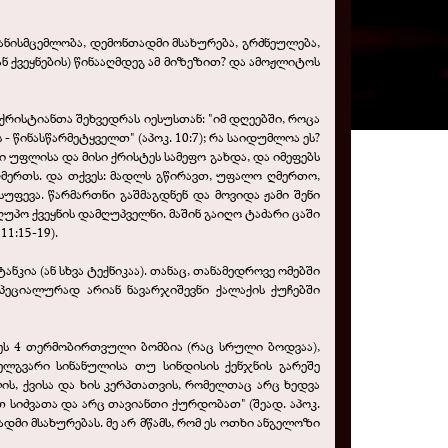
ანისმცემლობა, დემონთადმი მსახურება, გრძნეულება,
ან ქვეყნების) წინააღმდეგ ამ მიზეზით? და ამოჟლიტოს
ს ქრისტიანთა შეხვედრას იესუსთან: "იმ დღეებში, როცა
- წინასწარმეტყველთ" (აპოკ. 10:7); რა საიდუმლოა ეს?
ნი უფლისა და მისი ქრისტეს სამეფო გახდა, და იმეფებს
ღმერთს. და თქვეს: მადლს გწირავთ, უფალო ღმერთო,
ფევა. წარმართნი გაშმაგდნენ და მოვიდა ჟამი შენი
ღუპო ქვეყნის დამღუპველნი. მაშინ გაიღო ტაძარი ცაში
11:15-19).
კია (ან სხვა ტექნიკაა). თანაც, თანამედროვე ომებში
პეციალურად არიან ნავარჯიშევნი ქალაქის ქუჩებში
 ეს 4 თერმობირთვული ბომბია (რაც სრული ბოდვაა),
ელგვარი სინანულისა თუ სინდისის ქენჯნის გარეშე
ლის, ქვისა და ხის კერპთათვის, რომელთაც არც ხედვა
თ სიძვათა და არც თავიანთი ქურდობათ" (შეად. აპოკ.
მი მსახურებას. მე არ მწამს, რომ ეს ოთხი ანგელოზი