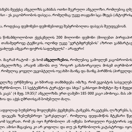
რძანებს მეექვსე ანგელოზს გახსნას ოთხი შეკრული ანგელოზი, რომლებიც ღ
არსი - ეს კაცობრიობის დასჯაა, რომელმაც უკვე თაყვანი სცა მხეცს (ანტიქრის
ა, როდესაც დემონები დემონებითვე შეპყრობილთა დასჯას შეუდგებიან.
ა წინამძღოლობით ქვესკნელის 200 მილიონი დემონი (მიიღებთ პირდაპირ გ
ე თანამედროვე ტექნიკის, ოღონდ უკვე "ვერტმფრენების" აზრით განმარტავს
ვაძლევს ამგვარი ფიქრის საფუძველს? - არაფერი!
. მაგრამ რატომ - ეს ხომ
ანგელოზებია,
რომლებიც გამოვლენ კაცობრიობი
ნგელოზზე, არავინ ამბობს თუ "როგორ განახორციელა მოსემ თერმობირთ
, რომელიც ყოველი ეგვიპტელის ოჯახში მაინც და მაინც პირმშოს (პირველდ
ლაზე ურწმუნოც კი ხშირად თანხმდება იმაზე, რომ ეგვიპტის სასჯელები
 ჩერნობილი, 11 სექტემბრის ტერაქტი და სხვა? გახსოვთ მომენტი მე-4 მე
ცს" (4 მეფ. 19:35)? ანგელოზმა ერთ ღამეში 185 000 კაცი ამოხოცა. მას ამ
ზია და აქვს ღმრთისგან ბოძებული ძალა.
დვილად ბუნებრივ მოვლენებს: ქვემეხებს, ტანკებს, რაკეტებს, ლაზერებს, ს
ს დაეცემა ზებუნებრივი "ვარკსვლავი", რომელიც დედამიწის მტკნარი წყ
რატომ სჯერათ, რომ ეს იყო ჩერნობილი ან იქნება ბირთვული რეაქტორის აფ
ლი. ამისი მსგავსიც კი არ ყოფილა; და თუ ეს ჩერნობილის კატასტროფა იყო