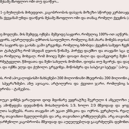
 მესამე მსოფლიო ომი თუ დაიწყო...
-21-ე მუხლების მიხედვით, კაცობრიობის დასჯის მიზეზი სწორედ კერპთაყვ
ა ქვეყანამ უნდა დაიწყოს მესამე მსოფლიო ომი და თანაც რომელი ქვეყნის (
ოკლე მოვლენა. მის შემდეგ იქნება მეშვიდე საყვირი, რომელიც 100%-ით აღწერ
აყვირს, აღსრულდება ღმრთის საიდუმლო, რომელიც მან ახარა მონებს თვისას 
რა საყვირს და გაისმა ცაში გრგვინვა, რომელიც ხმობდა: ქვეყნის სამეფო ჩვე
 ტახტებზე რომ სხედან ღვთის წინაშე, პირქვე დაემხო და თაყვანი სცა 
ა რომელიც მოხვალ, რომ მოიღე შენი დიადი ძალი და დაამკვიდრე შენი სუ
სწარმეტყველთ, წმიდათა და შენი სახელის მოშიშთ, დიდსა თუ მცირეს, და და
და იქმნა ელვა და ქუხილი, გრგვინვა, მიწისძვრა და სასტიკი სეტყვა" (აპოკ. 
 რომ აპოკალიფსისში ნახსენები 200 მილიონიანი მხედრობა 200 მილიონი ტან
სპეცრაზმები, ანუ ავიაცია, არტილერია და ქვეითი ჯარი, რომლებიც ს
დრობა - ტანკებია.
ი, თუკი ვინმეს ვარაუდით დიდ მდინარე ევფრატზე შეკრული 4 ანგელოზი
 ამოწყდება დედამიწის მოსახლეობის 1/3, ხოლო 2/3 მშვიდად და ყოვ
ელთა საქმეებს, რათა თაყვანი არ ეცათ ეშმაკთა და ოქროს, ვერცხლის, რვა
 არც თავიანთი მკვლელობებს და არც თავიანთი გრძნეულებებს, არც თავიან
ადარჩენილი კაცობრიობა მშვიდად და აუღელვებლად გააგრძელებს დემონთად