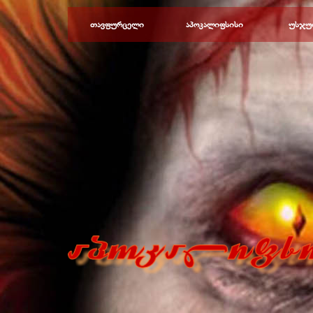
Перейти к контенту
თავფურცელი
აპოკალიფსისი
უსჯუ