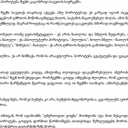
 ბოროტება ჩვენი კაცობრივი სიკეთის სივრცეში.
 ჩვენს სიკეთეს თავისად აქცევს, ანუ ბოროტებად. ეს კარგად იციან ა
ეგებიან ღმრთის მოწინააღმდეგე ძალის, სატანის მაცთუნებელ ძალას. ამის შე
ქმნლეად, მაგრამ როდესაც ის რაიმე სიკეთეს გააკეთებს, ხშირად თავმოყვა
არობელი იოანე ღვთისმეტყველი - ეს არის ნათლისა და ბნელის შედარება.
1:5). ნათელი - ეს აბსოლუტური პოზიტივია, "პლიუსია", ხოლო ბნელი - ნათ
ბნელე"), "მინუსია". ნათელი - ეს არის ღმრთის მადლის გამოსხივება. ხოლო 
ილშია. ეს არ ნიშნავს, რომ ის არააქტიურია. ბოროტება გვატყუებს და გვაც
თად გვეუფლება კიდეც. ამიტომაც თეოდიცეა დაკავშირებულია ანტროპოდ
ობა? ჩვენ ხომ ვხედავთ, რომ ჩვენში ცოდვა იმდენად ძლიერია, რომ კეთი
უთარი წარწყმედის წყაროდ ვაქციოთ, თუ ის ჩვენში სიამაყის, ამპარტავნ
არამედ ნება, რომ ეს ბუნება კი არა, ბუნების მდგომარეობაა, გვაიძულებს
რია.
იმისგან, რომ ადამიანმა "ღმერთივით ყოფნა" მოინდომა (და მით შესცოდა)
 ბოროტება ცოდვის ფორმით წარმოიშვება თითქოსდა შეზღუდვებს შორის 
 ბუნებრივ დეტერმინიზმს შორის