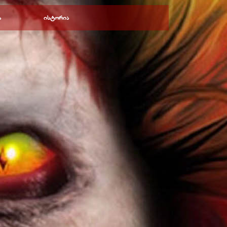
ა
ისტორია
▼
▼