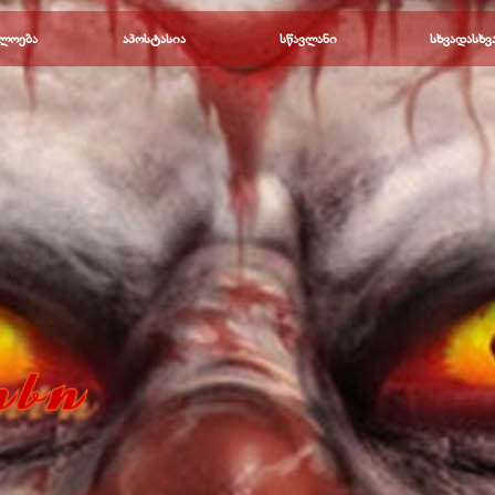
Пропустить меню
ლოება
▼
აპოსტასია
▼
სწავლანი
▼
სხვადასხვ
▼