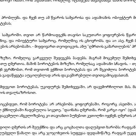
ობრივი იმაში, რომ ადამიანი, რომელიც იტანჯება სხვადასხვა სახის ბორ
 პრობლემა. და ჩვენ თუ ამ წყაროს სამყაროსა და ადამიანის ობიექტურ 
ტებას.
სამყაროში, თვით არ წარმოადგენს თავისი საკუთარი ყოფიერების წყარო
ნიც, და ობიექტური სამყაროც, რომელშიც ის ცხოვრობს. და აი ასე, ჩვენ 
ტების არსებობაში, - მივდივართ თეოდიცეის, ანუ "ღმრთის გამართლების" პ
მიზეზი, რომელიც გარკვეულ შედეგებს ბადებს. მაგრამ მოცემულ შემთხ
 თუ ღმერთია, მაშინ ბოროტების მიზეზი, რომელსაც ადამიანი სჩადის, - 
ენ ვგრძნობთ, რომ თვითონ ვქმნით ბოროტებას და არ შგვიძლია ბოროტების
ის გადაწყვეტა აუცილებლად არის დაკავშირებული თვითგამოცდასთან.
მდეგოთ ბოროტებას, უკიდურეს შემთხვევაში, არ დავემორჩილოთ მას. მა
იის თვალსაზრისით.
ცებდეთ, რომ ბოროტება არ არსებობს. ყოფიერებაში, როგორც ასეთში, ა
ილებაში ჩადებულია სიკეთე, "დაინახა ღმერთმა, რომ კარგი იყო" (დაბ. 1:10
თ დაცემული ანგელოზებიც კი თავიანთი ბუნებით კეთილნი იყვნენ. ღმერთს ა
კვდილი ღმერთს არ შეუქმნია და არც ცოცხალთა დაღუპვით ხარობს; რადგან
ამღუპველი წამალი და არც ჯოჯოხეთის სუფევაა დედამიწაზე. რადგან უკვ