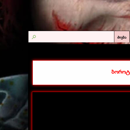
ძიება
ბოროტ