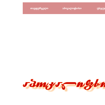
Перейти к контенту
თავფურცელი
აპოკალიფსისი
უსჯუ