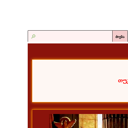
ძიება
თუკ