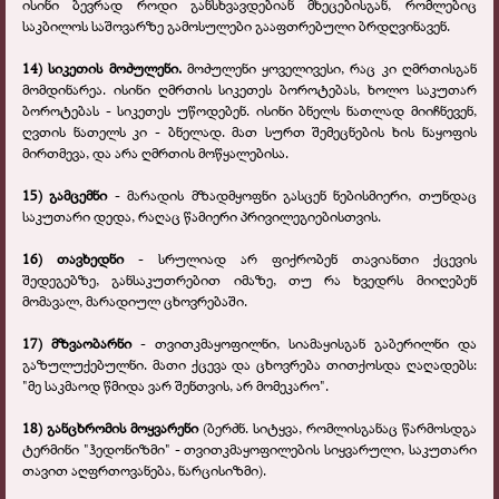
ისინი ბევრად როდი განსხვავდებიან მხეცებისგან, რომლებიც
საკბილოს საშოვარზე გამოსულები გააფთრებული ბრდღვინავენ.
14) სიკეთის მოძულენი.
მოძულენი ყოველივესი, რაც კი ღმრთისგან
მომდინარეა. ისინი ღმრთის სიკეთეს ბოროტებას, ხოლო საკუთარ
ბოროტებას - სიკეთეს უწოდებენ. ისინი ბნელს ნათლად მიიჩნევენ,
ღვთის ნათელს კი - ბნელად. მათ სურთ შემეცნების ხის ნაყოფის
მირთმევა, და არა ღმრთის მოწყალებისა.
15) გამცემნი
- მარადის მზადმყოფნი გასცენ ნებისმიერი, თუნდაც
საკუთარი დედა, რაღაც წამიერი პრივილეგიებისთვის.
16) თავხედნი
- სრულიად არ ფიქრობენ თავიანთი ქცევის
შედეგებზე, განსაკუთრებით იმაზე, თუ რა ხვედრს მიიღებენ
მომავალ, მარადიულ ცხოვრებაში.
17) მზვაობარნი
- თვითკმაყოფილნი, სიამაყისგან გაბერილნი და
გაზულუქებულნი. მათი ქცევა და ცხოვრება თითქოსდა ღაღადებს:
"მე საკმაოდ წმიდა ვარ შენთვის, არ მომეკარო".
18) განცხრომის მოყვარენი
(ბერძნ. სიტყვა, რომლისგანაც წარმოსდგა
ტერმინი "ჰედონიზმი" - თვითკმაყოფილების სიყვარული, საკუთარი
თავით აღფრთოვანება, ნარცისიზმი).