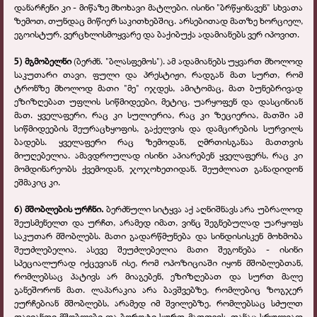
დანარჩენი კი - მიწაზე მხოხავი მატლები. ისინი "ბრწყინავენ" სხვათა
ზემოთ, თუნდაც მიწიერ საკითხებშიც. არსებითად მათზე ხორციელ,
ეგოისტურ, ვერცხლისმოყვარე და ბაქიბუქა ადამიანებს ვერ იპოვით.
5) მგმობელნი
(ბერძნ. "ბლასფემოს"). ამ ადამიანებს უყვართ მხოლოდ
საკუთარი თავი, ფული და პრესტიჟი, რადგან მათ სურთ, რომ
ტრონზე მხოლოდ მათი "მე" იჯდეს, ამიტომაც, მათ ბუნებრივად
ეზიზღებათ უფლის სიწმიდეები, მეტიც, უარყოფენ და დასცინიან
მათ. ყველაფერი, რაც კი სულიერია, რაც კი ზეციერია, მათში ამ
სიწმიდეების შეურაცხყოფის, გაქელვის და დამცირების სურვილს
ბადებს. ყველაფერი რაც ზემოდან, ღმრთისგანაა მათთვის
მიუღებელია. ამავდროულად ისინი აპიარებენ ყველაფერს, რაც კი
მომდინარეობს ქვემოდან, ჯოჯოხეთიდან. შეუძლიათ განადიდონ
ეშმაკიც კი.
6)
მშობლების ურჩნი.
ბერძნული სიტყვა აქ აღნიშნავს არა უბრალოდ
შეუსმენელთ და ურჩთ, არამედ იმათ, ვინც შეგნებულად უარყოფს
საკუთარ მშობლებს. მათი გადარწმუნება და სინდისისკენ მოხმობა
შეუძლებელია. ასევე შეუძლებელია მათი შეგონება - ისინი
სპეციალურად იქცევიან ისე, რომ ოპოზიციაში იყონ მშობლებთან,
რომლებსაც პატივს არ მიაგებენ, ეზიზღებათ და სურთ მალე
განეშორონ მათ. ლაპარაკია არა ბავშვებზე, რომლებიც ზოგჯერ
ეურჩებიან მშობლებს, არამედ იმ შვილებზე, რომლებსაც სძულთ
თავიანთი მშობლები და ბოროტი სურთ მათთვის, თანაც სრულიად