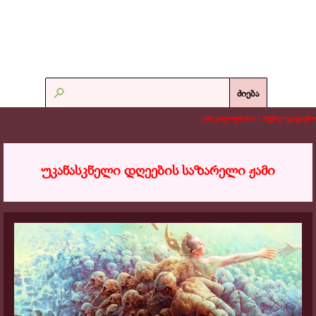
ძიება
აპოკალიფსისი >
პუბლიკაციები
უკანასკნელი დღეების საზარელი ჟამი