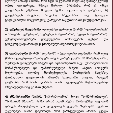
წერილი არსად ამბობს, რომ ჩვენ საკუთარი თავი ასე ფანატიკურად
უნდა გვიყვარდეს. წმიდა წერილი ბრძანებს, რომ ა) უნდა
გვიყვარდეს ღმერთი მთელი ჩვენი სულით და გონებით; ბ)
გვიყვარდეს მოყვასი, როგორც საკუთარი თავი (ფოკუსი
გადატანილია მოყვასზე); გ) უარვყოთ საკუთარი თავი უფლისთვის.
2)
ვერცხლის მოყვარენი.
ფულის სიყვარული (ბერძნ. "ფილარგუროს"
– "მიყვარს ვერცხლი", "ვერცხლის მეგობარი", "ფულის მეგობარი").
ვერცხლისმოყვარება ყოველგვარი ბოროტების ფესვია და
განუყოფლად არის დაკავშირებული თვითმოყვარეობასთან.
3)
ქედმაღალნი
(ბერძნ. "ალაზონ") - მედიდური ადამიანი, რომელიც
წარმოუდგენლად აზვიადებს თავის ღირებულებას ან მნიშვნელობას,
ზემოდან დაჰყურებს სხვებს და ადამიანებთან აქვს ურთიერთობის
მომაბეზრებელი და დამთრგუნველი მანერა. ასეთი არაფერს
მოერიდება, ოღონდ შთაბეჭდილება მოახდინოს სხვებზე.
ქედმაღალი ყოველთვის ამაყობს საკუთარი თავით, რადგან
ფიქრობს, რომ ამისი ღირსია. ისინი ყველაფერს მაქსიმალურად
აზვიადებენ, რაც კი მათ ეხებათ.
4)
ამპარტავანნი
(ბერძნ. "ჰიპერეპიფანოს", ბუკვ. "ზემბრწყინვალე",
"ზემოდან მნათი"). ესენი არიან ადამიანები, რომლებმაც თვითონ
დაიგეს პიედესტალი და ყოველთვის ყველას ზემოდან ქვემოთ
უყურებენ. ისინი ფიქრობენ, რომ ვარსკვლავები არიან, ყველა