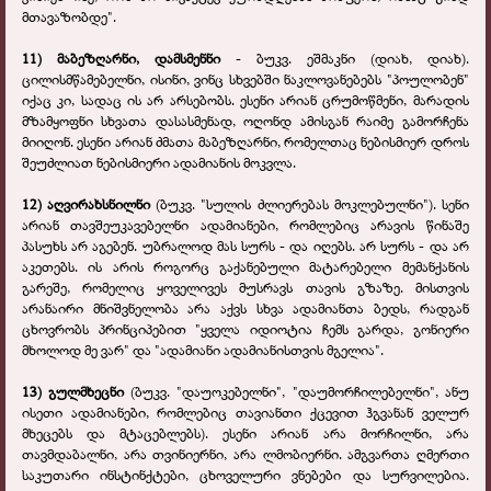
მთავაზობდე".
11) მაბეზღარნი
, დამსმენნი
-
ბუკვ. ეშმაკნი (დიახ, დიახ).
ცილისმწამებელნი, ისინი, ვინც სხვებში ნაკლოვანებებს "პოულობენ"
იქაც კი, სადაც ის არ არსებობს. ესენი არიან ცრუმოწმენი, მარადის
მზამყოფნი სხვათა დასასმენად, ოღონდ ამისგან რაიმე გამორჩენა
მიიღონ. ესენი არიან ძმათა მაბეზღარნი, რომელთაც ნებისმიერ დროს
შეუძლიათ ნებისმიერი ადამიანის მოკვლა.
12) აღვირახსნილნი
(ბუკვ. "სულის ძლიერებას მოკლებულნი"). სენი
არიან თავშეუკავებელნი ადამიანები, რომლებიც არავის წინაშე
პასუხს არ აგებენ. უბრალოდ მას სურს - და იღებს. არ სურს - და არ
აკეთებს. ის არის როგორც გაქანებული მატარებელი მემანქანის
გარეშე, რომელიც ყოველივეს მუსრავს თავის გზაზე. მისთვის
არანაირი მნიშვნელობა არა აქვს სხვა ადამიანთა ბედს, რადგან
ცხოვრობს პრინციპებით "ყველა იდიოტია ჩემს გარდა, გონიერი
მხოლოდ მე ვარ" და "ადამიანი ადამიანისთვის მგელია".
13) გულმხეცნი
(ბუკვ. "დაუოკებელნი", "დაუმორჩილებელნი", ანუ
ისეთი ადამიანები, რომლებიც თავიანთი ქცევით ჰგვანან ველურ
მხეცებს და მტაცებლებს). ესენი არიან არა მორჩილნი, არა
თავმდაბალნი, არა თვინიერნი, არა ლმობიერნი. ამგვართა ღმერთი
საკუთარი ინსტინქტები, ცხოველური ვნებები და სურვილებია.