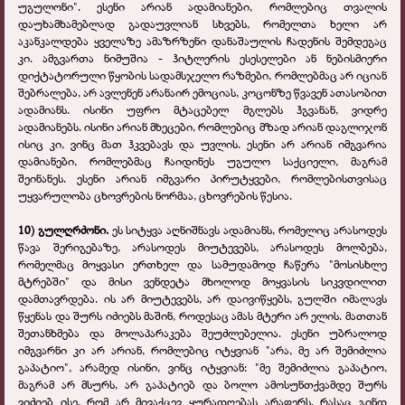
უგულონი". ესენი არიან ადამიანები, რომლებიც თვალის
დაუხამხამებლად გადაუვლიან სხვებს, რომელთა ხელი არ
აკანკალდება ყველაზე ამაზრზენი დანაშაულის ჩადენის შემდეგაც
კი. ამგვართა ნიმუშია - ჰიტლერის ესესელები ან ნებისმიერი
დიქტატორული წყობის სადამსჯელო რაზმები, რომლებმაც არ იციან
შებრალება, არ ავლენენ არანაირ ემოციას, კოცონზე წვავენ ათასობით
ადამიანს. ისინი უფრო მტაცებელ მგლებს ჰგვანან, ვიდრე
ადამიანებს. ისინი არიან მხეცები, რომლებიც მზად არიან დაგლიჯონ
ისიც კი, ვინც მათ ჰკვებავს და უვლის. ესენი არ არიან იმგვარია
დამიანები, რომლებმაც ჩაიდინეს უგულო საქციელი, მაგრამ
შეინანეს. ესენი არიან იმგვარი პირუტყვები, რომლებისთვისაც
უყვარულობა ცხოვრების ნორმაა, ცხოვრების წესია.
10) გულღრძონი.
ეს სიტყვა აღნიშნავს ადამიანს, რომელიც არასოდეს
წავა შერიგებაზე, არასოდეს მიუტევებს, არასოდეს მოლბება,
რომელმაც მოყვასი ერთხელ და სამუდამოდ ჩაწერა "მოსისხლე
მტრებში" და მისი ვენდეტა მხოლოდ მოყვასის სიკვდილით
დამთავრდება. ის არ მიუტევებს, არ დაივიწყებს, გულში იმალავს
წყენას და შურს იძიებს მაშინ, როდესაც ამას მტერი არ ელის. მათთან
შეთანხმება და მოლაპარაკება შეუძლებელია. ესენი უბრალოდ
იმგვარნი კი არ არიან, რომლებიც იტყვიან "არა, მე არ შემიძლია
გაპატიო", არამედ ისინი, ვინც იტყვიან: "მე შემიძლია გაპატიო,
მაგრამ არ მსურს, არ გაპატიებ და ბოლო ამოსუნთქვამდე შურს
ვიძიებ ისე, რომ არ მივაქცევ ყურადღებას არაფერს, რასაც გინდ