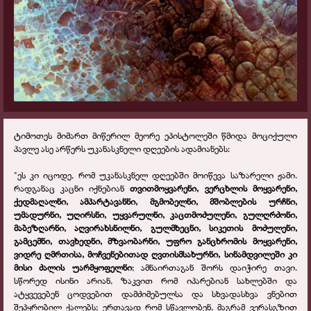
ტიმოთეს მიმართ მიწერილ მეორე ეპისტოლეში წმიდა მოციქული
პავლე ასე არწერს უკანასკნელი დღეების ადამიანებს:
"
ეს კი იცოდე, რომ უკანასკნელ დღეებში მოიწევა საზარელი ჟამი.
რადგანაც კაცნი იქნებიან
თვითმოყვარენი, ვერცხლის მოყვარენი,
ქედმაღალნი, ამპარტავანნი, მგმობელნი, მშობლების ურჩნი,
უმადურნი, უღირსნი, უყვარულ
ნი,
კაცთმოძულენი, გულღრძონი,
მაბეზღარნი, აღვირახსნილნი, გულმხეცნი, სიკეთის მოძულენი,
გამცემნი, თავხედნი, მზვაობარნი, უფრო განცხრომის მოყვარენი,
ვიდრე ღმრთისა, მოჩვენებითად ღვთისმსახურნი, სინამდვილეში კი
მისი ძალის უარმყოფელნი
; ამნაირთაგან შორს დაიჭირე თავი.
სწორედ ისინი არიან, ზაკვით რომ იპარებიან სახლებში და
ატყვევებენ ცოდვებით დამძიმებულსა და სხვადასხვა ვნებით
შეპყრობილ ქალებს; ერთავად რომ სწავლობენ, მაგრამ ვერასგზით