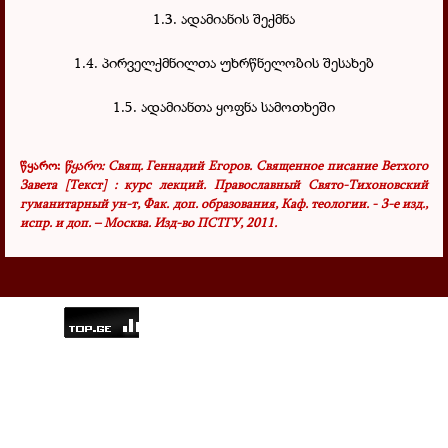
1.3. ადამიანის შექმნა
1.4. პირველქმნილთა უხრწნელობის შესახებ
1.5. ადამიანთა ყოფნა სამოთხეში
წყარო:
წყარო: Свящ. Геннадий Егоров. Священное писание Ветхого
Завета [Текст] : курс лекций. Православный Свято-Тихоновский
гуманитарный ун-т, Фак. доп. образования, Каф. теологии. - 3-е изд.,
испр. и доп. – Москва
.
Изд-во ПСТГУ, 2011.