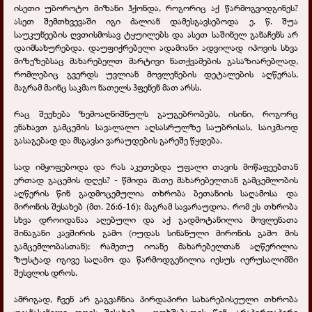
ისეთი უბოროტო მიზანი ჰქონდა, როგორიც აქ წარმოგვიდგინეს?
ასეთ შემთხვევაში იგი ძალიან დამესგავსებოდა ე. წ. შუა
საუკუნეების ღვთისმოსავ ტყუილებს და ასეთ საშინელ განაჩენს არ
დაიმსახურებდა. დაუფიქრებელი ადამიანი ადვილად იპოვის სხვა
მიზეზებსაც მახარებელთ მარტივი ნათქვამების გასაზიარებლად,
რომლებიც გვერდს უვლიან მოვლენების დეტალების აღწერას,
მაგრამ მაინც საკმაო ნათელს ჰფენენ მათ არსს.
რაც შეეხება ზემოაღნიშნულს გაუგებრობებს, ისინი, როგორც
ვნახავთ გამცემის სავალალო აღსასრულზე საუბრისას, საიკმაოდ
გასაგებად და მსგავსი ვარაუდების გარეშე წყდება.
სად იმყოფებოდა და რას აკეთებდა უფალი თავის მოწაფეებთან
ერთად გაცემის დღეს? - წმიდა მათე მახარებელთან გამცემლობის
აღწერის წინ გადმოცემულია თხრობა ბეთანიის საღამოსა და
მირონის შესახებ (მთ. 26:6-16); მაგრამ სავარაუდოა, რომ ეს თხრობა
სხვა დროიდანაა აღებული და აქ გადმოტანილია მოვლენათა
შინაგანი კავშირის გამო (იუდას სინანული მირონის გამო მის
გამცემლობასთან); რამეთუ იოანე მახარებელთან აღწერილია
ზუსტად იგივე საღამო და წარმოდგენილია იესუს იერუსალიმში
შესვლის დროს.
ამრიგად, ჩვენ არ გაგვაჩნია პირდაპირი სახარებისეული თხრობა
უკანასკნელი დღის შესახებ - ოთხშაბათის წინ. არაპირდაპირი