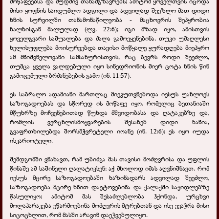
მოწაფეებსა და მუდმივ თანამგზავრებს; ამიტომ ყოველთვის იცოდა
მისი ყოფნის საიდუმლო ადგილი და ადვილად შეეზლო მათ დიდი
ხნის სურვილში თანამონაწილეობა - მაცხოვრის შეპყრობია
ხალხისგან მალულად (ლკ. 22:6); იგი მზად იყო, ამისთვის
ყოველგვარი საშუალება და ძალა გამოეყენებინა, თუკი უმაღლესი
ხელისუფლება მოისურვებდა თავისი მოწყალე ყურადღება მიეპყრო
ამ მნიშვნელოვანი სამსახურისთვის, რაც ბევრს როდი შეეძლო,
თუმცა ყველა ვალდებული იყო სინედრიონის მიერ ცოტა ხნის წინ
გამოცემული ბრძანებების გამო (ინ. 11:57).
ეს საბრალო ადამიანი მართლაც მიეკუთვნებოდა იესუს უახლოეს
საზოგადოებას და სწორედ ის მოწაფე იყო, რომელიც ბეთანიაში
მწუხრზე მოჩვენებითად წუხდა მშვიდობასა და ღატაკებზე და,
რომლის ვერცხლისმოყვარების შესახებ დიდი ხანია,
გვაფრთხილებდა შორსმჭვრეტელი იოანე (ინ. 12:6); ეს იყო იუდა
ისკარიოტელი.
შემდგომში ვნახავთ, რამ უბიძგა მას თავისი მოძღვრისა და უფლის
წინაშე ამ საშინელი ღალატიკსენ; აქ მხოლოდ იმას აღვნიშნავთ, რომ
იესუს მცირე საზოგადოებაში ხაზინადარს ადვილად შეეძლო,
საზოგადოება მცირე ხნით დაეტოვებინა და ქალაქში საყიდლებზე
წასულიყო; ამიტომ მას შესაძლებლობა ჰქონდა, ურცხვი
მოლაპარაკება ეწარმოებინა მოძღვრის მტრებთან და ისე ევაჭრა მისი
სიცოცხლით, რომ მასში არავინ დაეჭვებულიყო.