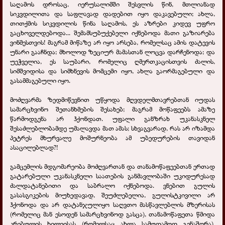
საღამოს დროსაც, იერუსალიმში შესვლის წინ, მთლიანად
სიკვდილითა და საფლავად დადებით იყო დაკავებული; ახლა,
თითქმის სიკვდილის წინა საღამოს, ეს აზრები კიდევ უფრო
გაცხოველდებოდა... შემამსუბუქებელი იქნებოდა მათი გაზიარება
ვინმესთვის! მაგრამ მიწაზე არ იყო არსება, რომელსაც ამის დატევის
უნარი გააჩნდა; მხოლოდ ზეციურ მამასთან ლოცვა დარჩენოდა; და
უეჭველია, ეს საუბარი, რომელიც ღმერთკაცისთვის ძალის,
სიმშვიდისა და სიმხნევის მომცემი იყო, ახლა გაორმაგებული და
გასამმაგებული იყო.
მოძღვარმა ზედმიწევნით უწყოდა მღვდელმთავრებთან იუდას
სამარცხვინო შეთანხმების შესახებ; მაგრამ მოწაფეებს ამაზე
წარმოდგენა არ ჰქონდათ. უფალი განზრახ უკანასკნელ
შესაძლებლობამდე უმალავდა მათ ამას; სხვაგვარად, რას არ იზამდა
პეტრეს მხურვალე მოშურნეობა ამ უბედურების თავიდან
ასაცილებლად?!
გამცემლის მდგომარეობა მოძღვართან და თანამოწაფეებთან ერთად
გატარებული უკანასკნელი საათების განმავლობაში უკიდურესად
ძალდატანებითი და საბრალო იქნებოდა. ვნებით გულის
გასასგიკების მიუხედავად, შეუძლებელია, გულისტკივილი არ
ჰქონოდა და არ დატანჯულიყო საღვთო მასწავლებლის მზერისას
(რომელიც მან ესოდენ სამარცხვინოდ გასცა), თანამოწაფეთა წმიდა
კრებულის ხილვისას (რომელსაც ახლა სამუდამოდ გენაშორა).