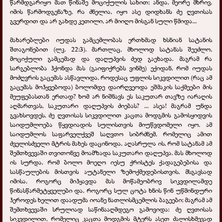
წარმდგარიყო მათ წინაშე მოციქულის სახით; ანდა, მეორე მხრივ,
იმის წარმოდგენაზე, რა ძნელია, იყო ასე დიდხანს ძე ღვთისას
გვერდით და არ გახდე კეთილი, არ მიიღო მისგან სული წმიდა...
მახარებლები იუდას გამცემლობას ერთხმად ხსნიან სატანის
შთაგონებით (ლკ. 22:3). მართლაც, მხოლოდ სატანას შეეძლო,
მოციქული გამცემად და დაღუპვის ძედ გაეხადა. მაგრამ რა
სარგებლობა ჰქონდა მას (გაიფიქრებს ვინმე) ექიდან, რომ იუდას
მოძღვრის გაცემას ასწავლიდა, როდესაც უფლის სიკვდილით (რაც ამ
გაცემას მოჰყვებოდა) ბოლომდე დაირღვეოდა ეშმაკის საქმეები მის
მეუფებასთან ერთად? ხომ არ ნიშნავს ეს საკუთარ თავზე იარაღის
აღმართვას, საკუთარი დაღუპვის ძიებას? ... ასეა! მაგრამ უნდა
გვახსოვდეს, ძე ღვთისას სიკვდილით კაცთა მოდგმის გამოსყიდვის
საიდუმლოება წყვდიადის სულისთვის მიუწვდომელი იყო. ამ
საიდუმლოს საფარველქვეშ საღვთო სიბრძნემ, რომელიც ამით
ძველისძველი მტრის მახეს დაცინოდა, აღასრულა ის, რომ სატანამ ამ
შემთხვევაში თვითონვე მოამზადა საკუთარი დაღუპვა. მას მხოლოდ
ის სურდა, რომ ბოლო მოეღო იესუ ქრისტეს ქადაგებებისა და
სასწაულების მისთვის აუტანელი ზემოქმედებისთვის, მსგავსად
იმისა, როგორც მიჰყავდა მას მოწამეობრივ სიკვდილამდე
წინასწარმეტყველები და, როგორც სულ ცოტა ხნის წინ უწმინდური
ჰეროდეს ხელით დაადუმა იოანე ნათლისმცემლის ბაგეები; მაგრამ ამ
შემთხვევაში სრულიად საწინააღმდეგო გამოვიდა: ძე ღვთისას
სიკვდილით, რომელიც კაცთა მოდგმის მტერს ასეთ ძალისხმევად