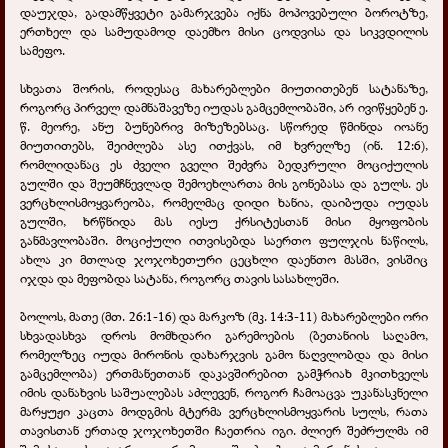
დაუჯდა, გადამწყვეტი გამარჯვება იქნა მოპოვებული ბოროტზე,
ერთხელ და სამუდამოდ დაემხო მისი ცოდვისა და სიკვდილის
სამეფო.
სხვათა შორის, როდესაც მახარებლები მიუთითებენ სატანაზე,
როგორც პირველ დამნაშავეზე იუდას გამცემლობაში, არ ივიწყებენ ე.
წ. მეორე, ანუ ბუნებრივ მიზეზებსაც. სწორედ წმინდა იოანე
მიუთითებს, შეიძლება ასე ითქვას, იმ ხვრელზე (ინ. 12:6),
რომლიდანაც ეს ძველი გველი შეძვრა ბედკრული მოციქულის
გულში და შეუმჩნევლად შემოეხლართა მის გონებასა და გულს. ეს
ვერცხლისმოყვარეობა, რომელმაც დიდი ხანია, დაიბუდა იუდას
გულში, ხრწნიდა მას იესუ ქრსიტესთან მისი მყოფობის
განმავლობაში. მოციქული ითვისებდა საერთო ფულჯის ნაწილს,
ახლა კი მთლად ჯოჯოხეთური ცეცხლი დაენთო მასში, ვისშიც
იჯდა და მეფობდა სატანა, როგორც თავის სასახლეში.
ბოლოს, მათე (მთ. 26:1-16) და მარკოზ (მკ. 14:3-11) მახარებლები ორი
სხვადასხვა დროს მომხდარი გარემოების (ბეთანიის საღამო,
რომელზეც იუდა მირონის დახარჯვის გამო ნაღვლობდა და მისი
გამცემლობა) ერთმანეთთან დაკავშირებით გამჭრიახ მკითხველს
იმის დანახვის საშუალებას აძლევენ, როგორ ჩამოაცვა უკანასკნელი
მარყუჟი კაცთა მოდგმის მტერმა ვერცხლისმოყვარის სულს, რათა
თავისთან ერთად ჯოჯოხეთში ჩაეთრია იგი. ძლიერ შეძრულმა იმ