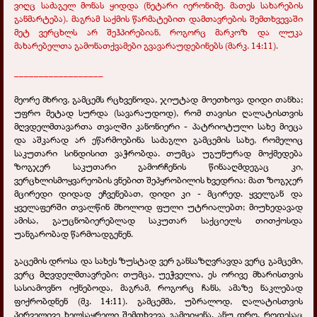
ვიღც საძაგელ მონას ყიდდა (ნეტარი იერონიმე. მათეს სახარების
განმარტება). მაგრამ საქმის წარმატებით დამთავრების შემთხვევაში
მეტ ვერცხლს არ შეჰპირებიან, როგორც მარკოზ და ლუკა
მახარებელთა გამონათქვამები გვავარაუდებინებს (მარკ. 14:11).
__________________
მეორე მხრივ, გამცემს რცხვენოდა, ჯიუტად მოეთხოვა დიდი თანხა;
უფრო მეტად სურდა (სავარაუდოდ), რომ თავისი ღალატისთვის
მღვდელმთავართა თვალში კანონიერი - პატრიოტული სახე მიეცა
და აშკარად არ ეწარმოებინა საძაგლი გამცემის სახე, რომელიც
საკუთარი სინდისით ვაჭრობდა. თუმცა უგუნურად მოქმედება
ზოგჯერ საკუთარი გამორჩენის წინააღმდეგაც კი,
ვერცხლისმოყვარეობის ვნებით შეპყრობილის ხვედრია: მათ ზოგჯერ
მცირედი დიდად ეჩვენებათ, დიდი კი - მცირედ. ყველგან და
ყველაფერში თვალწინ მხოლოდ ფული უტრიალებთ; მიუხედავად
ამისა, გაუცნობიერებლად საკუთარ საქციელს თითქოსდა
უანგარობად წარმოადგენენ.
გაცემის დროსა და სახეს ზუსტად ვერ განსაზღვრავდა ვერც გამცემი,
ვერც მღვდელმთავრები; თუმცა, უეჭველია, ეს ორივე მხარისთვის
სასიამოვნო იქნებოდა, მაგრამ, როგორც ჩანს, ამაზე ნაკლებად
ფიქრობდნენ (მკ. 14:11). გამცემმა, უბრალოდ, ღალატისთვის
პირველივე ხელსაყრელი შემთხვევა გამოიყენა, ანუ დრო, როდესაც