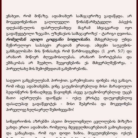
ვნახეთ, რომ მიწაზე, ადამიანურ სამსჯავროზე გადაწყდა, არ
მოეკვდინებინათ გალილეველი წინასწარმეტყველი პასექის
დღესასწაულის დასრულებამდე; მაგრამ სხვაგვარად იყო
გადაწყვეტილი ზეცაში, უზენაესის სამსჯავროზე! - ტარიგი ღვთისა,
რომელმან აღიღო ცოდვანი სოფლისანი
,
მსხვერპლად უნდა
შეწირულიყო საპასექო კრავთან ერთად, ამდენი საუკუნის-
განმავლობაში მის წინასახეს რომ წარმოადგენდა (1 კორ. 5:7) და
არანაირ მიწიერ ძლევამოსილებას, არანაირ ბოროტებასა და
ეშმაკობას არ შეეძლო, შეეყოვნებინა ეს მსხვერპლშეწირვა, -
პირველსახე მის შემოქმედთან განეშორებინა.
საღვთო განგებულებამ, პირიქით, გარემოებათა დინება ისე განაგო,
რომ იმავე ადამიანებმა, ვინც გაუცნობიერებლად მისი მარადიული
ბედისწერის წინააღმდეგ წავიდნენ, ასევე გაუცნობიერებლად უცებ
მათი აღსრულება დაიწყეს: - იესუ ქრისტე დაუყოვნებლივ
დასაღუპად გადაწყვიტეს - მისი შეპყრობა და მოკვდინება
პირველივე ხელსაყრელ შემთხვევაში!
სინედრიონის აზრებში ასეთი მოულოდნელი ცვლილების მიზეზი
გახდა ერთი ადამიანი, რომელიც მღვდელმთავრებთან გამოცხადდა
და განაცხადა, რომ იგი დიდი ხანია, მიეკუთვნებოდა იესუს