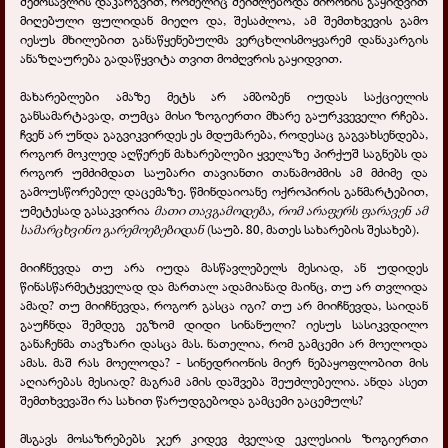
შემოსავლის დაკარგვით, რომელიც შეიძლებოდა მირონის გაყიდვით
მიღებული ფულიდან მიეღო და, შესაძლოა, ამ შემთხვევის გამო
იესუს მხილებით განაწყენებულმა ვერცხლისმოყვარემ დანაკარგის
ანაზღაურება გადაწყვიტა თვით მოძღვრის გაყიდვით.
მახარებლები ამაზე მეტს არ ამბობენ იუდას საქციელის
განსამარტავად, თუმცა მისი ზოგიერთი მხარე გაურკვეველი რჩება.
ჩვენ არ უნდა გაგვიკვირდეს ეს მდუმარება, როდესაც გაგვახსენდება,
როგორ მოკლედ აღწერენ მახარებლები ყველაზე პირქუშ საგნებს და
როგორ უმძიმდათ საუბარი თავიანთი თანამოძმის ამ მძიმე და
გამოუსწორებელ დაცემაზე. წმინდაიოანე ოქროპირის განმარტებით,
უმეტესად გასაკვირია
მათი თავგამოდება, რომ არაფერს ფარავენ ამ
სამარცხვინო გარემოებებიდან
(საუბ. 80, მათეს სახარების შესახებ).
მიიჩნევდა თუ არა იუდა მასწავლებელს მესიად, ან უდიდეს
წინასწარმეტყველად და მართალ ადამიანად მაინც, თუ არ თვლიდა
ამად? თუ მიიჩნევდა, როგორ გასცა იგი? თუ არ მიიჩნევდა, საიდან
გაუჩნდა შემდეგ ეგზომ დიდი სინანული? იესუს სასიკვდილო
განაჩენმა თავზარი დასცა მას. ნათელია, რომ გამცემი არ მოელოდა
ამას. მაშ რას მოელოდა? - სინედრიონის მიერ ნებაყოფლობით მის
აღიარებას მესიად? მაგრამ ამის დაშვება შეუძლებელია. ანდა ასეთ
შემთხვევაში რა სახით წარუდგებოდა გამცემი გაცემულს?
მსგავს მოსაზრებებს ჯერ კიდევ ძველად ეკლესიის ზოგიერთი