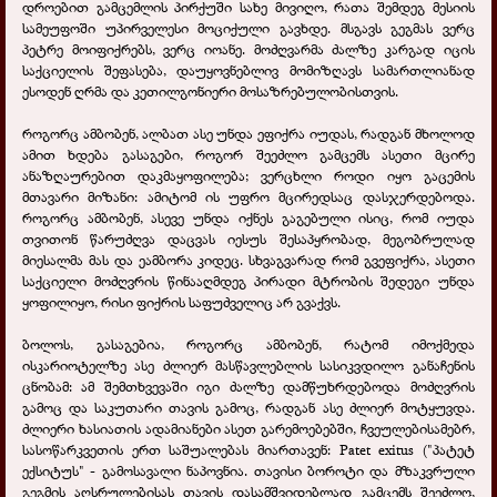
დროებით გამცემლის პირქუში სახე მივიღო, რათა შემდეგ მესიის
სამეუფოში უპირველესი მოციქული გავხდე. მსგავს გეგმას ვერც
პეტრე მოიფიქრებს, ვერც იოანე. მოძღვარმა ძალზე კარგად იცის
საქციელის შეფასება, დაუყოვნებლივ მომიზღავს სამართლიანად
ესოდენ ღრმა და კეთილგონიერი მოსაზრებულობისთვის.
როგორც ამბობენ, ალბათ ასე უნდა ეფიქრა იუდას, რადგან მხოლოდ
ამით ხდება გასაგები, როგორ შეეძლო გამცემს ასეთი მცირე
ანაზღაურებით დაკმაყოფილება; ვერცხლი როდი იყო გაცემის
მთავარი მიზანი: ამიტომ ის უფრო მცირედსაც დასჯერდებოდა.
როგორც ამბობენ, ასევე უნდა იქნეს გაგებული ისიც, რომ იუდა
თვითონ წარუძღვა დაცვას იესუს შესაპყრობად, მეგობრულად
მიესალმა მას და ეამბორა კიდეც. სხვაგვარად რომ გვეფიქრა, ასეთი
საქციელი მოძღვრის წინააღმდეგ პირადი მტრობის შედეგი უნდა
ყოფილიყო, რისი ფიქრის საფუძველიც არ გვაქვს.
ბოლოს, გასაგებია, როგორც ამბობენ, რატომ იმოქმედა
ისკარიოტელზე ასე ძლიერ მასწავლებლის სასიკვდილო განაჩენის
ცნობამ: ამ შემთხვევაში იგი ძალზე დამწუხრდებოდა მოძღვრის
გამოც და საკუთარი თავის გამოც, რადგან ასე ძლიერ მოტყუვდა.
ძლიერი ხასიათის ადამიანები ასეთ გარემოებებში, ჩვეულებისამებრ,
სასოწარკვეთის ერთ საშუალებას მიართავენ: Patet exitus ("პატეტ
ექსიტუს" - გამოსავალი ნაპოვნია. თავისი ბოროტი და მზაკვრული
გეგმის აღსრულებისას თავის დასამშვიდებლად გამცემს შეეძლო,