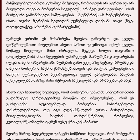
მასწავლებელი იმ დასკვნამდე მიჰყავდა, რომ იუდას არ სურდა და არ
მოელოდა თავისი მოძღვრის სიკვდილს; არამედ ვარაუდობდა, რომ
მოძღვარი გამონახავდა საშუალებას - ბუნებრივს ან ზებუნებრივს -
რათა თვისი მტრების ხელიდან უვნებელად დაეხსნა თავი (ნეტ.
თეოფილაქტე, სახარების განმარტებანი).
უახლეს დროში ეს მოსაზრება შეივსო, განივრცო და ყველა
დაწვრილებითი მოვლენით ასეთი სახით გადმოიცა: იესუს ყველა
მოწაფე მოელოდა მისი ისრაელის მეფედ, ხოლო თავიანთი
(მოციქულების) მისი მეუფების უპირველეს მსახურებად აღიარებას;
იუდა თავისი ანგარებიანი ბუნების გამო ყველაზე მეტად ზრუნავდა
თავისი მოძღვრის საქმის წარმატებისთვის და ამიტომ გამუდმებით,
მთელი ყურადღებით აკვირდებოდა ყველა გარემოებას, ხალხის
შეხედულებას მასზე, მისი მტრების საქციელსა და ზრახვებს და სხვა.
ახლა იგი ნათლად ხედავდა, რომ მოძღვრის კამათმა სინედრიონთან
გადამწყვეტ გარდატეხამდე მიაღწია და იმედოვნებდა, რომ ეს
გარდატეხა აუცილებლად მოძღვრის სასარგებლოდ
დასრულდებოდა, თუ იგი დღესასწაულის დროს მოხდებოდა,
მრავალრიცხოვანი ხალხის თანდასწრებით, რომლებიც
კეთილგანწყობილნი იყვნენ იესუ ქრისტეს მიმართ.
მეორე მხრივ, ბედკრული გამცემი სიმწრით ხედავდა, რომ მოძღვარი
არ ცდილობდა ხელსაყრელი გარემოებებით სარგებლობას. თავისდა