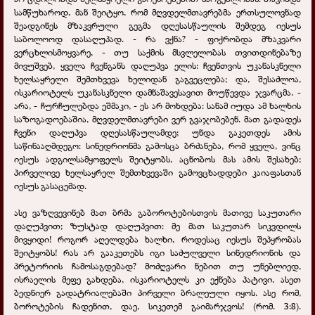
სამწუხაროდ, მან შეიტყო, რომ მღვდელმთავრებმა ერთსულოვნად
შეადგინეს მზაკვრული გეგმა დღესასწაულის შემდეგ იესუს
საბოლოოდ დასაღუპად. - რა ვქნა? - ფიქრობდა მზაკვარი
ვერცხლისმოყვარე, - თუ საქმის მსვლელობას თვითდინებაზე
მივუშვებ, ყველა ჩვენგანს დაღუპვა ელის: ჩვენთვის უკანასკნელი
ხელსაყრელი შემთხვევა ხელიდან გაგვეცლება; და, შესაძლოა,
ისკარიოტელს უკანასკნელი დამნაშავესავით მოუწევდა ჯვარცმა. -
არა, - ჩურჩულებდა ეშმაკი, - ეს არ მოხდება: სანამ იუდა ამ ხალხის
საზოგადოებაშია, მღვდელმთავრები ვერ გვაჯობებენ. მათ გადადეს
ჩვენი დაღუპვა დღესასწაულამდე; უნდა გაკეთდეს ამის
საწინააღმდეგო: სინედრიონმა გამოსცა ბრძანება, რომ ყველა, ვინც
იესუს ადგილსამყოფელს შეიტყობს, აცნობოს მას ამის შესახებ;
პირველივე ხელსაყრელ შემთხვევაში გამოვცხადდები კაიაფასთან
იესუს გასაცემად.
ასე ვაზღვევინებ მათ ბრმა გაბოროტებისთვის მათივე საკუთარი
დაღუპვით; ზუსტად დაღუპვით: მე მათ საკუთარ სიკვდილს
მივყიდი! როგორ აღელდება ხალხი, როდესაც იესუს შეპყრობას
შეიტყობს! რას არ გააკეთებს იგი საძულველი სინედრიონის და
პრეტორიის ჩამოსაგდებად? მოძღვარი ნებით თუ უნებლიედ,
ისრაელის მეფე გახდება, ისკარიოტელს კი ექნება პატივი, ასეთ
ბედნიერ გადატრიალებაში პირველი ბრალეული იყოს. ასე რომ,
ბოროტების ჩადენით, დაე, სიკეთემ გაიმარჯვოს! (რომ. 3:8).