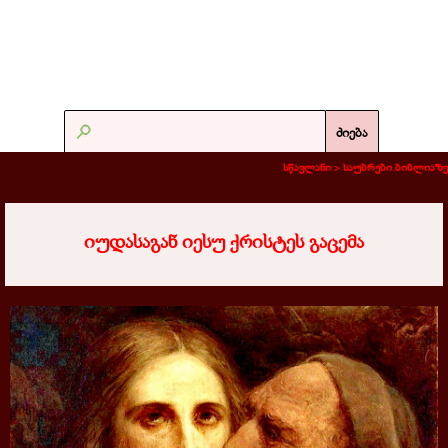
ძიება
სწავლანი >
საუბრები ბიბლიაზე
იუდასაგან იესუ ქრისტეს გაცემა