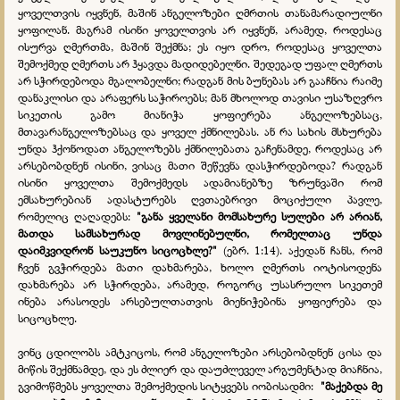
ყოველთვის იყვნენ, მაშინ ანგელოზები ღმრთის თანამარადიულნი
ყოფილან. მაგრამ ისინი ყოველთვის არ იყვნენ, არამედ, როდესაც
ისურვა ღმერთმა, მაშინ შექმნა; ეს იყო დრო, როდესაც ყოველთა
შემოქმედ ღმერთს არ ჰყავდა მადიდებელნი. შედეგად უფალ ღმერთს
არ სჭირდებოდა მგალობელნი; რადგან მის ბუნებას არ გააჩნია რაიმე
დანაკლისი და არაფერს საჭიროებს; მან მხოლოდ თავისი უსაზღვრო
სიკეთის გამო მიანიჭა ყოფიერება ანგელოზებსაც,
მთავარანგელოზებსაც და ყოველ ქმნილებას. ან რა სახის მსხურება
უნდა ჰქონოდათ ანგელოზებს ქმნილებათა გაჩენამდე, როდესაც არ
არსებობდნენ ისინი, ვისაც მათი შეწევნა დასჭირდებოდა? რადგან
ისინი ყოველთა შემოქმედს ადამიანებზე ზრუნვაში რომ
ემსახურებიან ადასტურებს ღვთაებრივი მოციქული პავლე,
რომელიც ღაღადებს:
"განა ყველანი მომსახურე სულები არ არიან,
მათდა სამსახურად მოვლინებულნი, რომელთაც უნდა
დაიმკვიდრონ საუკუნო სიცოცხლე?"
(ებრ. 1:14). აქედან ჩანს, რომ
ჩვენ გვჭირდება მათი დახმარება, ხოლო ღმერთს იოტისოდენა
დახმარება არ სჭირდება, არამედ, როგორც უსასრულო სიკეთემ
ინება არასოდეს არსებულთათვის მიენიჭებინა ყოფიერება და
სიცოცხლე.
ვინც ცდილობს ამტკიცოს, რომ ანგელოზები არსებობდნენ ცისა და
მიწის შექმნამდე, და ეს ძლიერ და დაუძლეველ არგუმენტად მიაჩნია,
გვიმოწმებს ყოველთა შემოქმედის სიტყვებს იობისადმი:
"მაქებდა მე