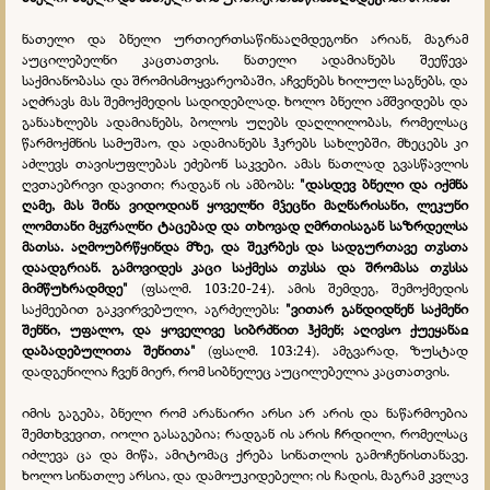
ნათელი და ბნელი ურთიერთსაწინააღმდეგონი არიან, მაგრამ
აუცილებელნი კაცთათვის. ნათელი ადამიანებს შეეწევა
საქმიანობასა და შრომისმოყვარეობაში, აჩვენებს ხილულ საგნებს, და
აღძრავს მას შემოქმედის სადიდებლად. ხოლო ბნელი ამშვიდებს და
განაახლებს ადამიანებს, ბოლოს უღებს დაღლილობას, რომელსაც
წარმოქმნის სამუშაო, და ადამიანებს ჰკრებს სახლებში, მხეცებს კი
აძლევს თავისუფლებას ეძებონ საკვები. ამას ნათლად გვასწავლის
ღვთაებრივი დავითი; რადგან ის ამბობს:
"დასდევ ბნელი და იქმნა
ღამე, მას შინა ვიდოდიან ყოველნი მჴეცნი მაღნარისანი, ლეკუნი
ლომთანი მყჳრალნი ტაცებად და თხოვად ღმრთისაგან საზრდელსა
მათსა. აღმოუბრწყინდა მზე, და შეკრბეს და სადგურთავე თჳსთა
დაადგრიან. გამოვიდეს კაცი საქმესა თჳსსა და შრომასა თჳსსა
მიმწუხრადმდე"
(ფსალმ. 103:20-24). ამის შემდეგ, შემოქმედის
საქმეებით გაკვირვებული, აგრძელებს:
"ვითარ განდიდნენ საქმენი
შენნი, უფალო, და ყოველივე სიბრძნით ჰქმენ; აღივსო ქუეყანაჲ
დაბადებულითა შენითა"
(ფსალმ. 103:24). ამგვარად, ზუსტად
დადგენილია ჩვენ მიერ, რომ სიბნელეც აუცილებელია კაცთათვის.
იმის გაგება, ბნელი რომ არანაირი არსი არ არის და ნაწარმოებია
შემთხვევით, იოლი გასაგებია; რადგან ის არის ჩრდილი, რომელსაც
იძლევა ცა და მიწა, ამიტომაც ქრება სინათლის გამოჩენისთანავე.
ხოლო სინათლე არსია, და დამოუკიდებელი; ის ჩადის, მაგრამ კვლავ