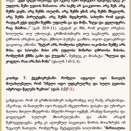
თქვა:
"ექვს დღეს იმუშავე, და აკეთე შენი საქმეები; მეშვიდე დღე კი
უფლის, შენი ღვთის შაბათია. არა საქმე არ გააკეთოთ, არც შენ, არც
შენმა ვაჟმა, არც შენმა ასულმა, არც შენმა ყმამ, არც შენმა მხევალმა,
არც შენმა პირუტყვმა, არც შენმა მდგმურმა, სახლში რომ გყავს.
რადგან ექვს დღეში შექმნა უფალმა ცა და მიწა, ზღვა და ყველაფერი,
რაც მასშია..."
(გამ. 20:9-11). აქედან კი ჩნს, რომ ყოველ არსებას,
ხილულსა თუ უხილავს, გრძნობისმიერს თუ საცნაურს, ყველას,
ღმრთის არსების გარდა, ქმნილი ბუნება გააჩნია. თვით ღვთაებრივი
დავითიც ამბობს:
"ნეტარ არს, რომლისა ღმერთი იაკობისი შემწე არს
მისა, და სასოება მისი არს უფლისა მიმართ ღმრთისა მისისა,
რომელმან ქმნნა ცანი და ქუეყანა",
შემდეგ კი მიამატა:
"ზღუაჲ და
ყოველი, რაჲ არს მას შინა"
(ფსალმ. 145:5, 6).
კითხვა 7. ქვეყნიერებაში რომელი ადგილი იყო ნათელს
მიუახლებელი, რომ "ბნელი იდო უფსკრულზე და სული ღვთისა
იძვროდა წყლებს ზემოთ" (დაბ. 1:2)?
(1).
განვსჯით, რომ ამ გრძნობისმიერ სამყარომდე თუ რამე არსებობდა,
აშკარად, ის ნათელში იყო; რადგან ანგელოზთა დასები და უხორცო
ძალთა მთელი მხედრობა ბნელში როდი იყვნენ, არამედ ნათელსა და
ყოველგვარ სულიერ მხიარულებაში. და ამაში არავინ
შემოგვედავება, ვინც კი აღთქმულ სიკეთეთა შორის მოიაზრებს იმ
ზეციურ ნათელს, რომელზეც მეტყველებს სოლომონი:
"მართალთა