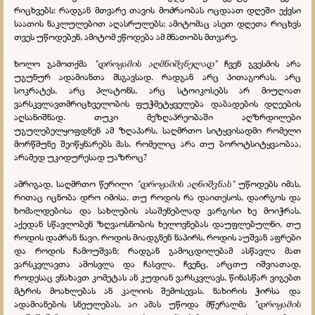
რიცხვებს: რადგან მთვარე თავის მოძრაობას ოცდაათ დღეში ექვსი
საათის ნაკლულებით აღასრულებს; ამიტომაც ასეთ დღეთა რიცხვს
თვეს უწოდებენ, ამიტომ ეწოდება ამ მნათობს მთვარე.
ხოლო გამოთქმა
"დროჟამის აღმნიშვნელად"
ჩვენ გვესმის არა
უგუნურ ადამიანთა მსგავსად. რადგან არც პითაგორას, არც
სოკრატეს, არც პლატონს, არც სტოიკოსებს არ მიუღიათ
ვარსკვლავთმრიცხველობის ფუჭმეტყველება დაბადების დღეების
აღსანიშნად. თუკი მეზღაპრეობაში აღზრდილები
უგულებელყოფდნენ ამ ზღაპარს, საღმრთო სიტყვისადმი რომელი
მორწმუნე შეიწყნარებს მას, რომელიც არა თუ ბოროტსიტყვაობაა,
არამედ უკიდურესად უაზროც?
ამრიგად, საღმრთო წერილი
"დროჟამის აღნიშვნას"
უწოდებს იმას,
რითაც იცნობა დრო იმისა, თუ როდის რა დაითესოს, დაირგოს და
ხომალდებისა და სახლების ასაშენებლად ვარგისი ხე მოიჭრას.
აქედან სწავლობენ ზღვაოსნობის ხელოვნებას დაუფლებულნი, თუ
როდის დაძრან ნავი, როდის მიადგნენ ნაპირს, როდის აუშვან აფრები
და როდის ჩამოუშვან; რადგან გამოცდილებამ ასწავლა მათ
ვარსკვლავთა ამოსვლა და ჩასვლა. ჩვენც, არცთუ იშვიათად,
როდესაც ვნახავთ კომეტას ან კუდიან ვარსკვლავს, წინასწარ ვიგებთ
მტრის მოახლებას ან კალიის შემოსევას, ნახირის ჭირსა და
ადამიანების სნეულებას. აი ამას უწოდა მწერალმა
"დროჟამის