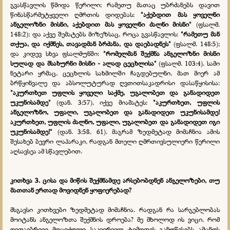
გვასწავლის წმიდა წერილი; რამეთუ მათაც უბრძანებს დავით
წინასწარმეტყველი ღმრთის დიდებას:
"აქებდით მას ყოველნი
ანგელოზნი მისნი, აქებდით მას ყოველნი ძალნი მისნი"
(ფსალმ.
148:2); და აქვე შემატებს მიზეზსაც, როცა გვასწავლის:
"რამეთუ მან
თქუა, და იქმნეს, თავადმან ბრძანა, და დაებადნეს"
(ფსალმ. 148:5);
და კიდევ სხვა ფსალმუნში:
"რომელმან შექმნა ანგელოზნი მისნი
სულად და მსახურნი მისნი - ალად ცეცხლისა"
(ფსალმ. 103:4). სამი
ნეტარი ყრმაც, ცეცხლის სახმილში ჩაგდებულნი, მათ მიერ ამ
ბრწყინვალე და აბსოლუტურად ღვთითსაკადრისი დასაწყისისა:
"აკურთხეთ უფლის ყოველი საქმე, უგალობეთ და განადიდეთ
უკუნისამდე"
(დან. 3:57), იქვე მიამატეს:
"აკურთხეთ, უფლის
ანგელოზნო, უფალი, უგალობეთ და განადიდეთ უკუნისამდე!
აკურთხეთ, უფლის ძალნო, უფალი, უგალობეთ და განადიდეთ იგი
უკუნისამდე!"
(დან. 3:58, 61). მაგრამ ზედმეტად მიმაჩნია ამის
შესახებ ბევრი ლაპარაკი, რადგან მთელი ღმრთივსულიერი წერილი
აღსავსეა ამ სწავლებით.
კითხვა 3. ცისა და მიწის შექმნამდე არსებობდნენ ანგელოზები, თუ
მათთან ერთად მოვიდნენ ყოფიერებად?
მსგავსი კითხვები ზედმეტად მიმაჩნია. რადგან რა სარგებლობას
მოიტანს ანგელოზთა შექმნის დროება? მე მხოლოდ ის ვიცი, რომ
ღვთაებრივი მოციქული საკვირველ ტიმოთეს განუწესებს ამცნოს