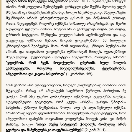
დიდი ხმით ჩემი ყველა ანგელოზი"
(იობი. 38:7). მაგრამ ვერ ამჩნევენ
ისინი, რომ ყოველთა შემოქმედმა ვარსკვლავები შექმნა მეოთხე დღეს
მზესთან და მთვარესთან ერთად; ხოლო სავარაუდოდ, ანგელოზები
შექმნილნი არიან ერთდროულად ცასთან და მიწასთან ერთად,
რათა, ხედავდნენ, როგორც იქმნება სინათლე არაფრისგან, და მყარი
სქელდება წყალთა შორის, ნოტიო არსი გამოეყოფა მიწას, და მიწაც,
ღმრთის სიტყვით, მშენდება ყოველი სახის აღმონაცენით; და ასე,
ყოველივე, ღმრთის ნებით, მოდის ყოფიერებაში. ამ ხილული
ქმნილებიდან შეიმეცნეს მათ, რომ თვითონაც ქმნილი ბუნებისანი
არიან, და თავიანთი ყოფიერება ღმრთისგან მიიღეს. ღვთაებრივი
მოციქულიც ქვეყნიერებას უმატებს ანგელოზთ, როდესაც ამბობს:
"ვფიქრობ, რომ ჩვენ, მოციქულნი, ღმერთმა სულ ბოლოს
გამოგვიყვანა, როგორც სიკვდილმისჯილნი, ქვეყნიერების,
ანგელოზთა და კაცთა სასეიროდ"
(1 კორინთ. 4:9).
ამას ვამბობ არა დაბეჯითებით, რადგან კადნიერებად მიმაჩნია იმის
მტკიცება, რასაც არ აზუსტებს საღმრთო წერილი. პირიქით, მე
ვთქვი, რომ ასე უფრო გონივრული იქნებოდა გვეფიქრა; თუმცა,
აუცილებელია ვიცოდეთ, რომ ყველა არსება, გარდა წმიდისა
სამებისა, ქმნილი ბუნებისაა. ხოლო თუ ეს აღიარებული იქნება,
არანაირად ავნებს ღვთისმოსაობის საიდუმლოს, თუკი ვიტყვით, რომ
ანგელოზთა დასებმა თავიანთი ყოფიერება მიიღეს ცისა და მიწის
წინარე. ხოლო
"თავი ანებე სიტყვიერ ჭიდილს, რომელიც არას
გვარგია და მსმენელებს კი თავგზას აუბნევს"
(2 ტიმ. 2:14).