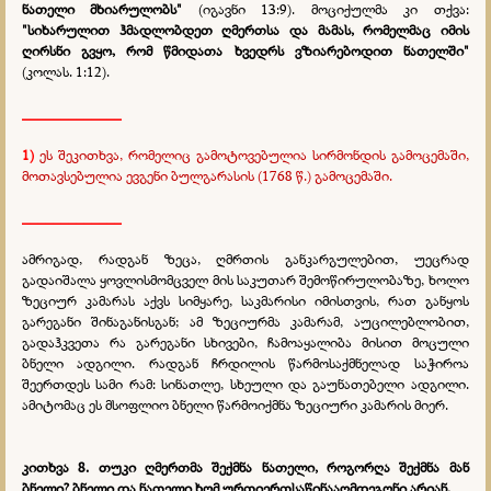
ნათელი მხიარულობს"
(იგავნი 13:9). მოციქულმა კი თქვა:
"სიხარულით ჰმადლობდეთ ღმერთსა და მამას, რომელმაც იმის
ღირსნი გვყო, რომ წმიდათა ხვედრს ვზიარებოდით ნათელში"
(კოლას. 1:12).
_____________
1)
ეს შეკითხვა, რომელიც გამოტოვებულია სირმონდის გამოცემაში,
მოთავსებულია ევგენი ბულგარასის
(1768
წ
.)
გამოცემაში.
_____________
ამრიგად, რადგან ზეცა, ღმრთის განკარგულებით, უეცრად
გადაიშალა ყოვლისმომცველ მის საკუთარ შემოწირულობაზე, ხოლო
ზეციურ კამარას აქვს სიმყარე, საკმარისი იმისთვის, რათ განყოს
გარეგანი შინაგანისგან; ამ ზეციურმა კამარამ, აუცილებლობით,
გადაჰკვეთა რა გარეგანი სხივები, ჩამოაყალიბა მისით მოცული
ბნელი ადგილი. რადგან ჩრდილის წარმოსაქმნელად საჭიროა
შეერთდეს სამი რამ: სინათლე, სხეული და გაუნათებელი ადგილი.
ამიტომაც ეს მსოფლიო ბნელი წარმოიქმნა ზეციური კამარის მიერ.
კითხვა 8.
თუკი ღმერთმა შექმნა ნათელი, როგორღა შექმნა მან
ბნელი? ბნელი და ნათელი ხომ ურთიერთსაწინააღმდეგონი არიან.