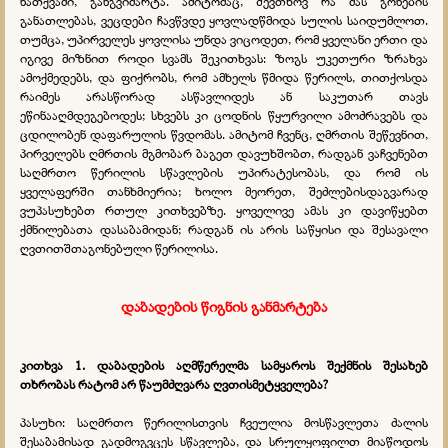
ნათქვამი, განგვიმარტა. ამიტომაც, შევთხოვ რა მას გონების
განათლებას, ვეცდები ჩავწვდე ყოვლადწმიდა სულის საიდუმლოთ.
თუმცა, უპირველეს ყოვლისა უნდა ვიცოდეთ, რომ ყველანი ერთი და
იგივე მიზნით როდი სვამს შეკითხვას: ზოგს უკეთური ზრახვა
ამოქმედებს, და ფიქრობს, რომ ამხელს წმიდა წერილს, თითქოსდა
რაიმეს არასწორად ასწავლიდეს ან საკუთარ თავს
ეწინააღმდეგებოდეს; სხვებს კი ცოდნის წყურვილი ამოძრავებს და
ცდილობენ დაფარულის წვდომას. ამიტომ ჩვენც, ღმრთის შეწევნით,
პირველებს ღმრთის მგმობარ ბაგეთ დავუხშობთ, რადგან ვაჩვენებთ
საღმრთო წერილის სწავლების უპირატესობას, და რომ ის
ყველაფერში თანხმიერია; ხოლო მეორეთ, შეძლებისდაგვარად
ვუპასუხებთ რთულ კითხვებზე. ყოველივე ამას კი დავიწყებთ
ქმნილებათა დასაბამიდან; რადგან ის არის საწყისი და შესავალი
ღვთითშთაგონებული წერილისა.
დაბადების წიგნის განმარტება
კითხვა 1. დაბადების აღმწერელმა სამყაროს შექმნის შესახებ
თხრობას რატომ არ წაუმძღვარა ღვთისმეტყველება?
პასუხი: საღმრთო წერილისთვის ჩვეულია მოსწავლეთა ძალის
შესაბამისად გადმოგვცეს სწავლება, და სრულყოფილთ მიაწოდოს