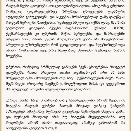
რომელსაც თავს არ უნდა დასხმოდა. ჩვენ კი გვეშინია მხეცების,
რადგან ჩვენი ცხოვრება არაკეთილსინდისიერია. ამიტომაც ღმერთი,
რომელიც უდარდელებზეც ზრუნავს, ცხოველებს უდაბური
ადგილები განუკუთვნა, და საკვების მოსაპოვებლად ღამე დაუწესა:
რადგან წერილში ნათქვამია, "დასდევ ბნელი და იქმნა ღამე, მას შინა
ვიდოდიან ყოველნი მჴეცნი მაღნარისანი" (ფსალმ. 103:20).
ქვეწარმავლებს კი ღმერთმა მიწის ხვრელებსა და ნაპრალებში
დაუდო ბინა, რათა კაცთა მოდგმისთვის ვნება არ მიეყენებინათ.
სრულიად უზრუნველნი რომ ვყოფილიყავით, და შეგვზიზღებოდა
ისინი, რომელთაც ყველაზე ნაკლებად ძალუძთ ჩვენთვის ზიანის
მოყენება.
ღმერთი, რომელიც ბრძნულად განაგებს ჩვენს ცხოვრებას, ზოგჯერ
დაუშვებს, რათა მრავალი ათასი ადამიანიდან ორი ან სამი
მოწყლულ იქნას მორიელების თუ სხვა ქვეწარმავლების მიერ, რათა
შევშინდეთ (როგორც ბავშვები), მოვუწოდოთ მამას და ვევედროთ
მას დაგვიცვას თავისი ყოვლადძლიერი განგებით.
გარდა ამისა სხვა მიმართებითაც სასარგებლონი არიან ჩვენთვის
მხეცები; რადგან ექიმები მათგან მრავალ დამცავ წამლებს
ამზადებენ. ამიტომაც ნურავინ გაკიცხავს შემოქმედს მხეცთა გამო,
და ნურავინ მხოლოდ იმას ნუ მიიღებს მხედველობაში, თუ
როგორები არიან ისინი თავისთავად, არამედ გამოიძიონ რა
სარგებლობას ვიღებთ მათგან.