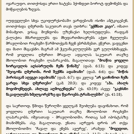
ივარაუდო, თითქოსდა ერთი ხატება ჰქონდეთ ბოროტ დემონებს და
მოწყალების ზღვას.
იუდეველები სხვა უკიდურესობაში ვარდებიან: ისინი ამტკიცებენ,
თითქოსდა ღმერთმა საკუთარ თავს უთხრა:
"ვქმნათ კაცი",
იმათი
მიბაძვით, ვისაც მიენდობა უზენაესი ხელისუფლება. რადგან
ქალაქთა მმართველებს და მხედართმთავრებს აქვთ ჩვეულება
მრავლობით რიცხვში წარმოთქვან: ჩვენ ვბრძანებთ, ვწერთ, ვადგენთ
და მათი მსგავსნი. მაგრამ ამ ჭკუანაკლულებმა ვერ გულისხმაყვეს,
რომ ყოველთა ღმერთი მრავალ ადგილას საკუთარ თავზე
მხოლობით რიცხვში ლაპარაკობს, მაგალითად:
"მოაწია ყოველი
ხორციელის აღსასრულმა ჩემს წინაშე"
(დაბ. 6:13); და კიდევ:
"შეიგონა ღმერთმა, რომ შექმნა ადამიანი"
(დაბ. 6:6); და:
"მიწის
პირისაგან აღვგვი ადამიანს"
(დაბ. 6:7); და კვლავ:
"არ გაიჩინოთ ჩემს
გარდა სხვა ღმერთები"
(გამ. 20:3); და კიდევ:
"აჰა, ახალს
მოვიმოქმედებ, ახლავე აღმოცენდება"
(ეს. 43:19); ასევე:
"გავხსნი
ნაკადულებს ხმელგორებზე და წყაროებს ტრამალებში"
(ეს. 41:18).
და საერთოდ, წმიდა წერილში ყველგან შეიძლება დავინახოთ, რომ
ყოველთა ღმერთი საკუთარ თავზე მხოლობით რიცხვში
ლაპარაკობს, იშვიათად - მრავლობითში, რითაც სამ იპოსტასზე
მიანიშნებს. ასე, მაგალითად, ენათა აღრევის დროს არ თქვა
მხოლობითში: "ჩავალ და ენებს ავურევ", არამედ:
"მოვედით,