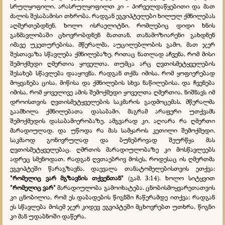
სრულყოფილი, არასრულყოფილთ კი - პირველდაწყებითი და მათ
ძალის შესაბამისი თხრობა. რადგან ეგვიპტელები ხილულ ქმნილებას
აღმერთებდნენ, ხოლო ისრაელიტნი, რომლებიც დიდი ხნის
განმავლობაში ცხოვრობდნენ მათთან, თანამოზიარენი გახდნენ
იმავე უკეთურებისა, მწერალმა, აუცილებლობის გამო, მათ ჯერ
შესთავაზა სწავლება ქმნილებაზე, რითაც ნათლად აჩვენა, რომ მისი
შემოქმედი ღმერთია ყოველთა. თუმცა არც ღვთისმეტყველების
შესახებ სწავლება დააყოვნა. რადგან თქმა იმისა, რომ ყოფიერებად
მოყვანება ცისა, მიწისა და ქმნილების სხვა ნაწილებისა, და ჩვენება
იმისა, რომ ყოველივე ამის შემოქმედი ყოველთა ღმერთია, ნიშნავს იმ
დროისთვის ღვთისმეტყველების საკმარის გადმოცემას. მწერალმა
გაამხილა ქმნილებათა დასაბამი, მაგრამ არაფერი უთქვამს
შემოქმედის დასაბამიერობაზე. ამგვარად კი, აღიარა რა ღმერთი
მარადიულად, და უწოდა რა მას სამყაროს კეთილი შემოქმედი,
საკმაოდ გონივრულად და ბუნებრივად შეურწყა მას
ღვთისმეტყველებაც. ღმრთის მარადიულობაზე კი მოსწავლეებს
ადრეც სმენოდათ. რადგან ღვთაებრივ მოსეს, როდესაც ის ღმერთმა
ეგვიპტეში წარაგზავნა, დაევალა თანატომელებისთვის ეთქვა:
"რომელიც ვარ მგზავნის თქვენთან"
(გამ. 3:14). ხოლო სიტყვით
"რომელიც ვარ"
მარადიულობა გამოიხატება. ცნობისმოყვარეთათვის
კი ცნობილია, რომ ეს დაბადების წიგნში ჩაწერამდე ითქვა; რადგან
ეს სწავლება მოსემ ჯერ კიდევ ეგვიპტეში მცხოვრებთ უთხრა, წიგნი
კი მან უდაბნოში დაწერა.