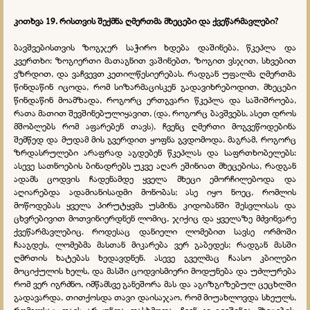
კითხვა 19. რისთვის შექმნა ღმერთმა მხეცები და ქვეწარმავლები?
ბავშვებისთვის ზოგჯერ საჭირო ხდება დაშინება, წკეპლა და
კვერთხი: ზოგიერთი მათაგნით ვაშინებთ, ზოგით ვსჯით, სხვებით
ვზრდით, და ვაჩვევთ კეთილწესიერებას. რადგან უფალმა ღმერთმა
წინდაწინ იცოდა, რომ სიზარმაცისკენ გადავიხრებოდით, მხეცები
წინდაწინ მოამზადა, როგორც ერთგვარი წკეპლა და საშიშროება,
რათა მათით შევშინებულიყავით, (და, როგორც ბავშვებს, ასეთ დროს
მშობლებს რომ აფარებენ თავს), ჩვენც ღმერთი მოგვეწოდებინა
შემწედ და მუდამ მის გვერდით ყოფნა გვდომოდა. მაგრამ, როგორც
ზრდასრულები არაფრად აგდებენ წკეპლას და საფრთხობელებს:
ასევე სათნოების ბინადრებს უკვე აღარ ეშინიათ მხეცებისა, რადგან
ადამს ცოდვის ჩადენამდე ყველა მხეცი ემორჩილებოდა და
აღიარებდა ადამიანისადმი მონობას; ასე იყო ნოეც, რომლის
მოწოდებას ყველა პირუტყვმა უსმინა კიდობანში შესვლისას და
ცხვრებივით მოთვინიერდნენ ლომიც, ჯიქიც და ყველაზე მძვინვარე
ქვეწარმავლებიც. როდესაც დანიელი ლომებით სავსე ორმოში
ჩააგდეს, ლომებმა მასთან მიკარება ვერ გაბედეს; რადგან მასში
ღმრთის ხატებას ხედავდნენ. ასევე გველმაც ჩაასო კბილები
მოციქულის ხელს, და მასში ცოდვისმიერი მოდუნება და უძლურება
რომ ვერ იგრძნო, იმწამსვე განეშორა მას და აგიზგიზებულ ცეცხლში
გადავარდა, თითქოსდა თავი დაისაჯაო, რომ მიუახლოვდა სხეულს,