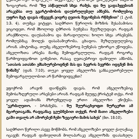
ზოგიერთს, რომ
"ნუ ასწავლიან სხვა რამეს, და ნუ გადაჰყვებიან
არაკებსა თუ გვარტომობის დაუსრულებელ ამბებს, რომლებიც
უფრო მეტ დავას იწვევენ, ვიდრე ღვთის შეგონებას რწმენით"
(1 ტიმ.
1:3, 4). თუმცა ვიტყვი, საღმრთო წერილის მიზნის შესაბამისია
ვიცოდეთ, რომ მხოლოდ ღმრთის ბუნებაა შეუზღუდავი, რადგან
არაქმნილია, დაუსაბამოა და მარადიულია; ხოლო სხვა არსებებს,
რომლებმაც მიიღეს დასაბამიერობა, ცხადია, შეზღუდულებიც
არიან. ამიტომაც, თუმც ანგელოზებრივ ბუნებას უხორცო ეწოდება,
ანგელოზთა არსება მაინც შემოფარგლულია. რადგან როგორც
წარმოვიდგინოთ გონებით, რასაც ღვთაებრივი დანიელი ამბობს,
"ათასის ათასნი ემსახურებოდნენ მას და ბევრის ბევრნი იდგნენ მის
წინაშე"
(დან. 7:10), თუკი ყოველ ანგელოზს განსაკუთრებული
შემოფარგლულობით არ წარმოვიდგენთ?
ვფიქრობ არავინ დაიწყებს დავას, რომ ანგელოზებიც
შემოსაზღვრული არსებები არიან. რადგან მეუფე ქრისტემ თქვა, რომ
ყოველ ადამიანს მზრუნველად ერთი ანგელოზი ენიჭება.
"ეკრძალეთო,
- ბრძანებს, -
ნუ შეურაცხყოფთ ნურცერთ ამ
მცირეთაგანს, რადგანაც გეუბნებით თქვენ, რომ მათი ანგელოზები
ცაში თვალს არ აშორებენ ჩემი ზეციერი მამის სახეს"
(მთ. 18:10).
საღმრთო წერილი ასევე მოწმობს, რომ ანგელოზები ყოველ ქალაქსაც
იცავენ; რადგან დანიელთან მოლაპარაკე ანგელოზმა დაასახელა