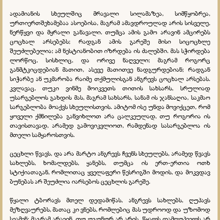
ადამიანის სხეულშიც მრავალი სილამაზეა, სიმწყობრეა,
ურთიერთშეხამებაა ასოებისა, მაგრამ ამავდროულად არის სისველე,
ნერწყვი და მყრალი განავალი. თუმცა ამის გამო არავინ ამცირებს
ცოცხალ არსებებს; რადგან ამის გარეშე მისი სიცოცხლე
შეუძლებელია; ამ ნესტიანობით იზრდება ის ძალებში. მას სჭირდება
ლორწოც, სისხლიც, და ორივე ნაღველი; მაგრამ როგორც
განმტკიცდებიან მათით, ასევე მათითვე ნადგურდებიან; რადგან
სიჭარბე ან უკმარობა რაიმე თქმულისგან ანგრევს ცოცხალ არსებას.
კვლავაც, თუკი ვინმე მოიკვეთს თითის სახსარს, სრულიად
უსარგებლოს გახდის მას, მაგრამ სახსარს, სანამ ის ჯანსაღია, საკმაო
სარგებლობა მოაქვს სხეულისთვის. ამიტომ ისე უნდა მოვიქცეთ, რომ
ყოველი ქმნილება განვიხლოთ არა ცალკეულად, თუ როგორია ის
თავისთავად, არამედ გამოვიკვლიოთ, რამდენად სასარგებლოა ის
მთელი სამყაროსთვის.
ცეცხლი წვავს, და არა მარტო ანგრევს ჩვენს სხეულებს, არამედ წვავს
სახლებს, ხომალდებს, ყანებს, თუმცა ის ერთ-ერთია ოთხ
სტიქიათაგან, რომლითაც ყველაფერი წესრიგში მოდის, და მოკვდავ
ბუნებას არ შეუძლია იარსებოს ცეცხლის გარეშე.
წყალი ტბორავს მთელ დედამიწას, ანგრევს სახლებს, ღუპავს
მეზღვაურებს, მათაც კი ვნებს, რომლებიც მას უდროოდ და უზომოდ
სვამენ; მაგრამ არავინ, თუ უგუნურ არ არის, წყალს დამღუპველს არ