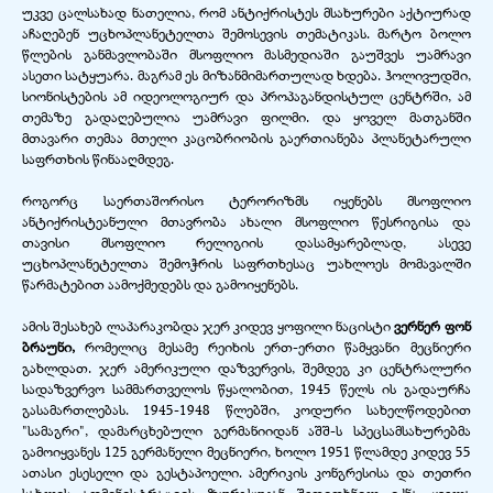
უკვე ცალსახად ნათელია, რომ ანტიქრისტეს მსახურები აქტიურად
აჩაღებენ უცხოპლანეტელთა შემოსევის თემატიკას. მარტო ბოლო
წლების განმავლობაში მსოფლიო მასმედიაში გაუშვეს უამრავი
ასეთი სატყუარა. მაგრამ ეს მიზანმიმართულად ხდება. ჰოლივუდში,
სიონისტების ამ იდეოლოგიურ და პროპაგანდისტულ ცენტრში, ამ
თემაზე გადაღებულია უამრავი ფილმი. და ყოველ მათგანში
მთავარი თემაა მთელი კაცობრიობის გაერთიანება პლანეტარული
საფრთხის წინააღმდეგ.
როგორც საერთაშორისო ტერორიზმს იყენებს მსოფლიო
ანტიქრისტეანული მთავრობა ახალი მსოფლიო წესრიგისა და
თავისი მსოფლიო რელიგიის დასამყარებლად, ასევე
უცხოპლანეტელთა შემოჭრის საფრთხესაც უახლოეს მომავალში
წარმატებით აამოქმედებს და გამოიყენებს.
ამის შესახებ ლაპარაკობდა ჯერ კიდევ ყოფილი ნაცისტი
ვერნერ ფონ
ბრაუნი,
რომელიც მესამე რეიხის ერთ-
ერთი წამყვანი მეცნიერი
გახლდათ. ჯერ ამერიკული დაზვერვის, შემდეგ კი ცენტრალური
სადაზვერვო სამმართველოს წყალობით, 1945 წელს ის გადაურჩა
გასამართლებას. 1945-
1948 წლებში, კოდური სახელწოდებით
"სამაგრი", დამარცხებული გერმანიიდან აშშ-
ს სპეცსამსახურებმა
გამოიყვანეს 125 გერმანელი მეცნიერი, ხოლო 1951 წლამდე კიდევ 55
ათასი ესესელი და გესტაპოელი. ამერიკის კონგრესისა და თეთრი
სახლის ადმინისტრაციის ზურგსუკან შეთითხნილ იქნა ყველა