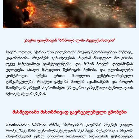
კადრი ფილმიდან "ბრძოლა ლოს-
ანჟელესისთვის"
სავარაუდოდ, "ქარის წისქვილებთან" მოკლე შებრძოლების შემდეგ,
კაცობრიობა იზეიმებს გამარჯვებას, მაგრამ მსოფლიო მთავრობა
უკვე სამუდამოდ დამკვიდრდება. და მაშინ მთელს დედამიწას
ელოდება ახალი მსოფლიო წესრიგის მონობა და გლობალური
კონტროლი. იქნება ერთი მსოფლიო ცენტრალიზებული
განკარგულება, რომელი ვაქცინა მიიღონ ადამიანებმა და როგორ
ჩაინერგონ კანქვეშ მიკროჩიპები (ან უფრო დახვეწილი ტენოლოგიის
მქონე ტატუირებები).
მასმედიაში მასობრივად გავრცელებული ცნობები
Facebook-
ში, CNN-
ის არხზე "პირდაპირ ეთერში" აჩვენეს ვიდეო,
რომელზეც ჩანს უცხოპლანეტელების შემოსევა. ბუნებრივია ასეთმა
ინფორმაციამ უმალ მიიპყრო ათასობით ადამიანის ყურადღება