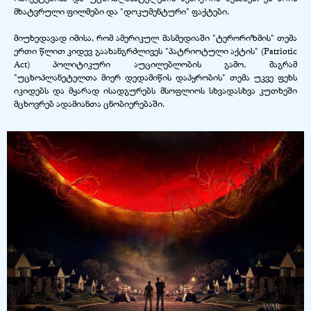
მხატვრული ფილმები და "დოკუმენტური" ფაქტები.
მიუხედავად იმისა, რომ ამერიკულ მასმედიაში "ტერორიზმის" თემა
ერთი წლით კიდევ გაახანგრძლივეს "პატრიოტული აქტის" (Patriotic
Act) პოლიტიკური აუცილებლობის გამო, მაგრამ
"უცხოპლანეტელთა მიერ დედამიწის დაპყრობის" თემა უკვე ფეხს
იკიდებს და მყარად ისადგურებს მსოფლიოს სხვადასხვა კუთხეში
მცხოვრებ ადამიანთა ცნობიერებაში.