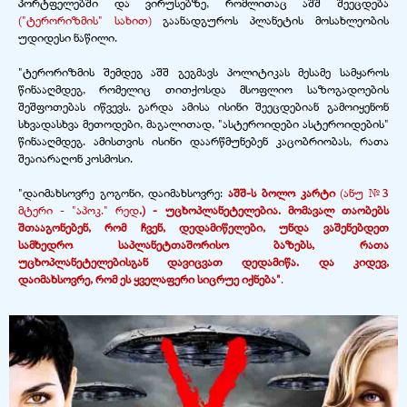
პორტფელებში და ვირუსებზე, რომლითაც აშშ შეეცდება
("ტერორიზმის" სახით)
გაანადგუროს პლანეტის მოსახლეობის
უდიდესი ნაწილი.
"ტერორიზმის შემდეგ აშშ გეგმავს პოლიტიკას მესამე სამყაროს
წინააღმდეგ, რომელიც თითქოსდა მსოფლიო საზოგადოების
შეშფოთებას იწვევს. გარდა ამისა ისინი შეეცდებიან გამოიყენონ
სხვადასხვა მეთოდები, მაგალითად, "ასტეროიდები ასტეროიდების"
წინააღმდეგ. ამისთვის ისინი დაარწმუნებენ კაცობრიობას, რათა
შეაიარაღონ კოსმოსი.
"დაიმახსოვრე გოგონი, დაიმახსოვრე:
აშშ-
ს ბოლო კარტი
(ანუ №3
მტერი - "აპოკ."
რედ
.)
-
უცხოპლანეტელებია. მომავალ თაობებს
შთააგონებენ, რომ ჩვენ, დედამიწელები, უნდა ვაშენებდეთ
სამხედრო საპლანეტთაშორისო ბაზებს, რათა
უცხოპლანეტელებისგან დავიცვათ დედამიწა. და კიდევ,
დაიმახსოვრე, რომ ეს ყველაფერი სიცრუე
იქნება"
.