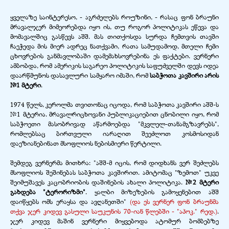
ყველაზე საინტერესო, -
აგრძელებს როუზინი, -
რასაც ფონ ბრაუნი
მრავალჯერ მიმეორებდა იყო ის, თუ როგორ პოლიტიკას ეწევა და
მომავალშიც გასწევს აშშ. მას თითქოსდა სურდა ჩემთვის თავში
ჩაეჭედა მის მიერ ადრეც ნათქვამი, რათა სამუდამოდ, მთელი ჩემი
ცხოვრების განმავლობაში დამემახსოვრებინა ეს ფაქტები. ვერნერი
ამბობდა, რომ ამერიკის საგარეო პოლიტიკის საფუძველში დევს იდეა
დაარწმუნოს დასავლური სამყარო იმაში, რომ
საბჭოთა კავშირი არის
№1 მტერი
.
1974 წელს, კეროლმა თვითონაც იცოდა, რომ საბჭოთა კავშირი აშშ-
ს
№1 მტერია. მრავალრიცხოვანი პუბლიკაციებით ცნობილი იყო, რომ
საბჭოეთი მასობრივად აწარმოებდა "მკვლელ-
თანამგზავრებს",
რომლებსაც ბირთვული იარაღით შეეძლოთ კოსმოსიდან
დაეზიანებინათ მსოფლიოს ნებისმიერი წერტილი.
შემდეგ ვერნერმა მითხრა: "აშშ-
მ იცის, რომ დიდხანს ვერ შეძლებს
მსოფლიოს შეშინებას საბჭოთა კავშირით. ამიტომაც "ზემოთ" უკვე
შეიმუშავეს კაცობრიობის დაშინების ახალი პოლიტიკა.
№2 მტერი
გახდება "ტერორიზმი"
. ყალბი მიზეზების გამოყენებით აშშ
დაიწყებს ომს ერაყსა და ავღანეთში"
(და ეს ვერნერ ფონ ბრაუნმა
თქვა ჯერ კიდევ გასული საუკუნის 70-
იან წლებში - "აპოკ."
რედ.)
.
ჯერ კიდევ მაშინ ვერნერი მიყვებოდა ატომურ ბომბებზე