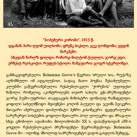
"ბოჰემური კორომი", 1915 წ.
დგანან: ჰარი ლეონ უილსონი, ფრენკ პიკსლი, ჯეკ ლონდონი, ედვინ
მარკჰემი.
სხედან: ჩარლზ ფილდი, რიჩარდ მილტონ ტულლი, ჯორჯ ედი,
ერნესტ რეისკოტო, რუფუს სტილი. ჩამჯდარია ჯოჯრ სტერლინგი.
განმაცვიფრებელია Bohemian Grove-ს წევრთა სრული სია, რუქაზე
აღნიშნული იმ ადგილებით, სადაც მათი პოვნაა შესაძლებელი.
კლუბში გაწევრიანებულია რესპუბლიკელი "ქორების" უდიდესი
ნაწილი, რომელიც აკონტროლებს თეთრ სახლს: ექს-პრეზიდენტი
ჯორჯ ბუში-უფროსი, თავდაცვის მინისტრი დონალდ რამსფელდი,
ყოფილი სახელმწიფო მდივნები კოლინ პაუელი და ჯეიმს ბეიკერი,
მთავარი ამერიკელი დიპლომატი ჰენრი კისინჯერი, ფედერალური
სარეზერვო სისტემის ყოფილი მეთაური პოლ უოლკერი და მრავალი
სხვა ცნობილი ადამიანი. მთლიანობაში XX ს. დასაწყისიდან აშშ-ს
ყოველი რესპუბლიკელი პრეზიდენტი წევრიანდებოდა Bohemian
Grove-ში - ოღონდ, მხოლოდ საპრეზიდენტო ვადის გასვლის შემდეგ.