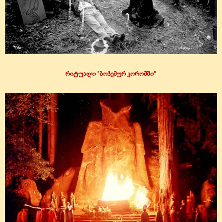
რიტუალი "ბოჰემურ კორომში"