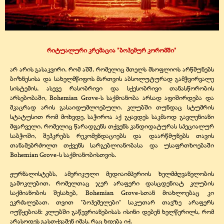
რიტუალური კრემაცია "ბოჰემურ კორომში"
არ არის გასაკვირი, რომ აშშ, რომელიც მთელს მსოფლიოს არწმუნებს
ბიზნესისა და სახელმწიფოს მართვის აბსოლუტურად გამჭვირვალე
სისტემის, ასევე რასობრივი და სქესობრივი თანასწორობის
არსებობაში, Bohemian Grove-ს საქმიანობა არსად აფიშირდება და
მკაცრად არის გასაიდუმლოებული. კლუბში თუნდაც სტუმრის
სტატუსით რომ მოხვდე, საჭიროა აქ გყავდეს საკმაოდ გავლენიანი
მფარველი, რომელიც წარადგენს თქვენს კანდიდატურას სპეციალურ
საბჭოში, შეჰკრებს რეკომენდაციებს და დაარწმუნებს თავის
თანამებრძოლთ თქვენს სარგებლიანობასა და უსაფრთხოებაში
Bohemian Grove-ს საქმიანობისთვის.
ჟურნალისტებს, ამერიკული მედიაიმპერიის ხელმძღვანელობის
გამოკლებით, რომელთაც ჯერ არაფერი დასცდენიატ კლუბის
საქმიანობის შესახებ, Bohemian Grove-სთან მიახლოებაც კი
ეკრძალებათ. თვით "ბოჰემელები" საკუთარ თავზე არაფერს
იუწყებიან: კლუბში გაწევრიანებისას ისინი დებენ ხელწერილს, რომ
არასოდეს გასთქვამენ იმას, რაც ხდება იქ.