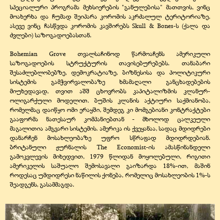
სპეციალური პროგრამა მეხსიერების "განულებისა" მათთვის, ვინც
მოახერხა და ჩუმად შეიპარა კორომის აკრძალულ ტერიტორიაზე,
ასევე ვინც ჩასწვდა კორომის კავშირებს Skull & Bones-ს (ქალა და
ძვლები) საზოგადოებასთან.
Bohemian Grove თვალსაჩინოდ წარმოაჩენს ამერიკული
საზოგადოების სტრუქტურის თავისებურებებს. თანაბარი
შესაძლებლობებზე, დემოკრატიაზე, ბიზნესისა და პოლიტიკური
სისტემის გამჭვირვალობაზე ხმამაღალი განცხადებების
მიუხედავად, თვით აშშ ცხოვრობს კაპიტალიზმის კლანურ-
ოლიგარქული მოდელით. ბუშის კლანის აქტიური საქმიანობა,
რომელმაც დაიწყო ომი ერაყში, შემდეგ კი მომგებიანი კონტრაქტები
გააფორმა ნათესაურ კომპანიებთან - მხოლოდ ცალკეული
მაგალითია ამგვარი სისტემის. ამერიკა ის ქვეყანაა, სადაც მდიდრები
დანარჩენ მოსახლეობაზე უფრო სწრაფად მდიდრდებიან.
ბრიტანული ჟურნალის The Economist-ის ამასწინანდელი
გამოკვლევის მიხედვით, 1979 წლიდან მოყოლებული, რიგითი
ამერიკელის საშუალო შემოსავალი გაიზარდა 18%-ით, მაშინ
როდესაც უმდიდრესი ნაწილის ქონება, რომელიც მოსახლეობის 1%-ს
შეადგენს, გასამმაგდა.