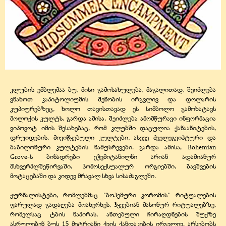
კლუბის ემბლემაა ბუ, მისი გამოსახულება, მაგალითად, შეიძლება
ვნახოთ კაპიტოლიუმის შენობის ირგვლივ და დოლარის
კუპიურებზეც, ხოლო თავისთავად ეს სიმბოლო გამოხატავს
მოლოქის კულტს. გარდა ამისა, შეიძლება ამომწურავი ინფორმაცია
ვიპოვოტ იმის შესახებაც, რომ კლუბში დაცულია ქანაანიტების,
დრუიდების, მივიწყებული კულტები, ასევე ძველეგვიპტური და
ბაბილონური კულტების ნამუსრევები. გარდა ამისა, Bohemian
Grove-ს ბინადრები ეჭვმიტანილნი არიან ადამიანურ
მსხვერპლშეწირვაში, ჰომოსექსუალურ ორგიებში, ბავშვების
მოტაცებაში და კიდევ მრავალ სხვა სისაძაგლეში.
ჟურნალისტები, რომლებმაც "ბოჰემური კორომის" რიტუალების
ფარულად გადაღება მოახერხეს, ჰყვებიან მასონურ რიტუალებზე,
რომელსაც ტბის ნაპირას, ანთებული ჩირაღდნების შუქზე
ასრულებენ ბუს 15 მეტრიანი ქვის ქანდაკების ირგვლივ. არსებობს