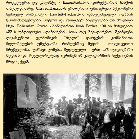
როკფელერი, ედ გალანტე - ExxonMobil-ის დირექტორთა საბჭოს
თავმჯდომარე, ChevronTexaco-ს ერთ-ერთი უმთავრესი აქციონერი
სემიუელ არმაკოსტი, Hewlett-Packard-ის დამფუძნებელი ოჯახის
წარმომადგენლები, არტურ და უოლტერ ჰიულეტები და მრავალი
სხვა. Bohemian Grove-ს ბინადართა სიას Forbes 400-ის მიხედვით
აშშ-ს უმდიდრესი ადამიანების სიას თუ შევადარებთ, შეიძლება
დავასკვნათ: ეკონომიკის "ძველი" დარგების კომპანიათა
მფლობელების უმეტესობა, რომლებშიც შედის - თავდაცვითი
მრეწველობა, უძრავი ქონება, ნედლეული - ერთ საზოგადოებაში
შედიან და რეგულარულად იკრიბებიან კალიფორნიის სექვოიების
ჩრდილქვეშ.