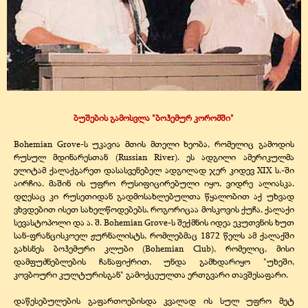
ბუშების გამოსვლა "ბოჰემურ კორომში"
Bohemian Grove-ს უკავია მთის მთელი ხეობა, რომელიც გამოდის
რუსულ მდინარესთან (Russian River). ეს ადგილი ამერიკულმა
ელიტამ ქალაქგარეთ დასასვენებელ ადგილად ჯერ კიდევ XIX ს.-ში
აირჩია. მაშინ ის უფრო რუსიფიცირებული იყო, ვიდრე ალიასკა.
დღესაც კი რუსეთიდან გადმოსახლებულთა წყალობით აქ უხვად
ვხვდებით ისეთ სახელწოდებებს, როგორიცაა მოსკოვის ქუჩა, ქალაქი
სევასტოპოლი და ა. შ. Bohemian Grove-ს შექმნის იდეა ეკუთვნის ხუთ
სან-ფრანცისკოელ ჟურნალისტს, რომლებმაც 1872 წელს ამ ქალაქში
გახსნეს ბოჰემური კლუბი (Bohemian Club), რომელიც, მისი
დამფუძნებლების ჩანაფიქრით, უნდა გამხდარიყო "უხეში,
კოვბოური კულტურისგან" გამოქცეულთა ერთგვარი თავშესაფარი.
დაწესებულების გაფართოებისდა კვალად ის სულ უფრო მეტ