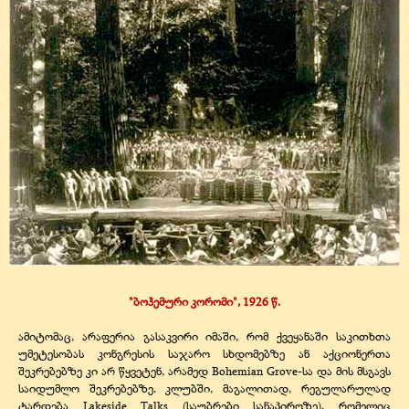
"ბოჰემური კორომი", 1926 წ.
ამიტომაც, არაფერია გასაკვირი იმაში, რომ ქვეყანაში საკითხთა
უმეტესობას კონგრესის საჯარო სხდომებზე ან აქციონერთა
შეკრებებზე კი არ წყვეტენ, არამედ Bohemian Grove-სა და მის მსგავს
საიდუმლო შეკრებებზე. კლუბში, მაგალითად, რეგულარულად
ტარდება Lakeside Talks (საუბრები სანაპიროზე), რომელიც