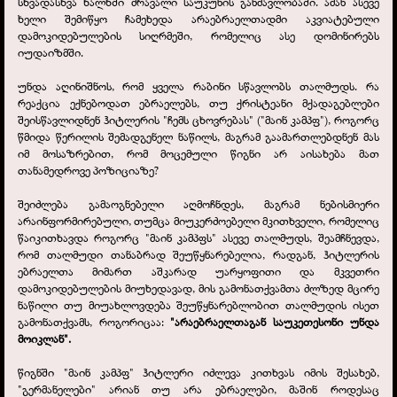
სხვადასხვა ხალხში მრავალი საუკუნის განმავლობაში. ამან ასევე
ხელი შემიწყო ჩამეხედა არაებრაელთადმი აკვიატებული
დამოკიდებულების სიღრმეში, რომელიც ასე დომინირებს
იუდაიზმში.
უნდა აღინიშნოს, რომ ყველა რაბინი სწავლობს თალმუდს. რა
რეაქცია ექნებოდათ ებრაელებს, თუ ქრისტეანი მქადაგებლები
შეისწავლიდნენ ჰიტლერის "ჩემს ცხოვრებას" ("მაინ კამპფ"), როგორც
წმიდა წერილის შემადგენელ ნაწილს, მაგრამ გაამართლებდნენ მას
იმ მოსაზრებით, რომ მოცემული წიგნი არ აისახება მათ
თანამედროვე პოზიციაზე?
შეიძლება გამაოგნებელი აღმოჩნდეს, მაგრამ ნებისმიერი
არაინფორმირებული, თუმცა მიუკერძოებელი მკითხველი, რომელიც
წაიკითხავდა როგორც "მაინ კამპფს" ასევე თალმუდს, შეამჩნევდა,
რომ თალმუდი თანაბრად შეუწყნარებელია, რადგან, ჰიტლერის
ებრაელთა მიმართ აშკარად უარყოფითი და მკვეთრი
დამოკიდებულების მიუხედავად, მის გამონათქვამთა ძლზედ მცირე
ნაწილი თუ მიუახლოვდება შეუწყნარებლობით თალმუდის ისეთ
გამონათქვამს, როგორიცაა:
"არაებრაელთაგან საუკეთესონი უნდა
მოიკლან".
წიგნში "მაინ კამპფ" ჰიტლერი იძლევა კითხვას იმის შესახებ,
"გერმანელები" არიან თუ არა ებრაელები, მაშინ როდესაც