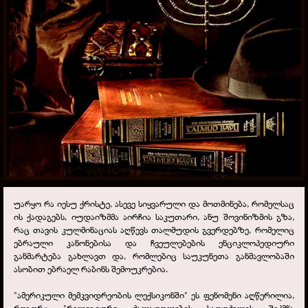
უარყო რა იესუ ქრისტე, ასევე სიყვარული და მოთმინება, რომელსაც
ის ქადაგებს, იუდაიზმმა აირჩია საკუთარი, ანუ შოვინიზმის გზა,
რაც თავის კულმინაციას აღწევს თალმუდის გვერდებზე, რომელიც
ებრაული კანონებისა და ჩვეულებების ენციკლოპედიური
განმარტება გახლავთ და, რომლებიც საუკუნეთა განმავლობაში
ასობით ებრაელ რაბინს შემოუკრებია.
"ამერიკული მემკვიდრეობის ლექსიკონში" ეს ფენომენი აღწერილია,