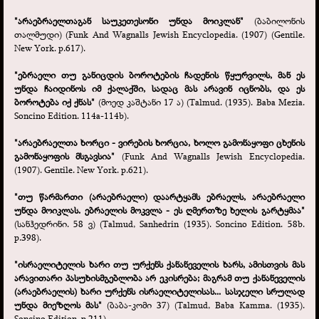
"არაებრაელთაგან საუკეთესონი უნდა მოიკლან"
(ბაბილონის
თალმუდი) (Funk And Wagnalls Jewish Encyclopedia. (1907) (Gentile.
New York. p.617).
"ებრაელი თუ განიცდის ბოროტების ჩადენის წყურვილს, მან ეს
უნდა ჩაიდინოს იმ ქალაქში, სადაც მას არავინ იცნობს, და ეს
ბოროტება იქ ქნას"
(მოედ კაშტანი 17 ა) (Talmud. (1935). Baba Mezia.
Soncino Edition. 114a-
114b).
"არაებრაელთა ხორცი -
ვირების ხორცია, ხოლო გამონაყოფი ცხენის
გამონაყოფის მსგავსია"
(Funk And Wagnalls Jewish Encyclopedia.
(1907). Gentile. New York. p.621).
"თუ წარმართი (არაებრაელი) დაარტყამს ებრაელს, არაებრაელი
უნდა მოიკლას. ებრაელის მოკვლა -
ეს ღმერთზე ხელის გარტყმაა"
(სანჰედრინი. 58 ვ) (Talmud, Sanhedrin (1935). Soncino Edition. 58b.
p.398).
"ისრაელიტელის ხარი თუ ურქენს ქანანეველის ხარს, ამისთვის მას
არავითარი პასუხისმგებლობა არ ეკისრება; მაგრამ თუ ქანანეველის
(არაებრაელის) ხარი ურქენს ისრაელიტელისას... სასჯელი სრულად
უნდა მიეზღოს მას"
(ბაბა-
კომი 37) (Talmud, Baba Kamma. (1935).
Soncino Edition, p.211).