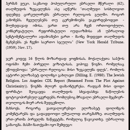
ჰერმან ვუკი, საკმაოდ პოპულარული ებრაელი მწერალი (62),
თალმუდის ზეგავლენას ასე აღწერს: "თალმუდი სისხლივით
დღემდე ცირკულირებს ებრაული რელიგიის გულში. როგორ
კანონებს, ჩვეულებებს თუ ცერემონიებს ვაკვირდებოდეთ -
მიუხედავად იმისა, ვართ თუ არა ჩვენ ორთოდოქული,
კონსერვატული, რეფორმატული იუდაიზმისა ან უბრალოდ
სენტიმენტალური ადამიანები ვართ -
მაინც მივდევთ თალმუდის
მცნებებს. ეს ჩვენი საერთო სჯულია" (New York Herald Tribune.
(1959). Nov. 17).
ჯერ კიდევ 16 წლის მოზარდად ყოფნისას, მოქალაქეთა საბჭოს
ოფისში ჩემი პირველი ვიზიტისას, ვიპოვე წიგნი, რომელსაც
ეწოდებოდა: "ებრაული რელიგია: მისი ზეგავლენა დღეს", რომლის
ავტორი ელიზაბეტ დილინგი გახლავთ (Dilling, E. (1980). The Jewish
Religion. Los Angeles: CDL Report (Renamed From The Plot Against
Christianity)). წიგნმა ძლიერ დამაინტერესა, რადგან მისი დიდი
ფორმატი შეიცავდა თალმუდის სხვადასხვა ნაწილების
ფოტოკოპირებულ გვერდებს, რომლებიც მრავალი ებრაელი მეცნიერ-
თეოლოგის მიერ არის შედგენილი.
მახსოვს, როგორც ვათვალიერებდი ელიზაბეტ დილინგის
კომენტარებს და გადავდიოდი უშუალოდ თარგმანზე. თალმუდის
ერთ-
ერთმა პირველმა ნაწყვეტმა, რომელიც წავიკითხე, უბრალოდ
გამაოგნა. მასში ნათქვამი იყო შემდეგი: