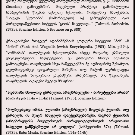
ენაზე თალმუდის ყველაზე პოპულარულ თარგმანში, ე. წ. "სონჩინოს
(Soncino) გამოცემაში", მოცემული პრაქტიკა გამოხატულია
სანჰედრინის წიგნის მეხუთე სქოლიში, რომელშიც ნათქვამია:
"სიტყვა "ქუთინი" (სამარიტელი) აქ გამოყენებული იყო
პირველდაწყებითი სიტყვის "გოის" ნაცვლად..." (Talmud, Sanhedrin.
(1935). Soncino Edition. 5 footnote on p. 388).
ქრისტიანები ზოგჯერ აღინიშნებიან კოდური სიტყვით "მინ" ან
"მინიმ" (Funk And Wagnalls Jewish Encyclopedia. (1905). Min. p.594).
"სონჩინოს" თალმუდის სქოლიოებში, ისევე როგორც ებრაული
ენციკლოპედიის ნაწყვეტებში, ეს ეშმაკური ხრიკი აშკარად
გამოიყენება. თალმუდის სხვა ნაწყვეტებში მე აღმოვაჩინე შესაძლო,
გულმოდგინედ დაფარული მიზეზი, თუ რატომ უკრძალავდა
თალმუდის ზოგიერთი გადამწერი არაებრაელს მის წაკითხვას.
თალმუდის სიტყვები მეტად მძაფრია:
"ადამიანი მხოლოდ ებრაელია, არაებრაელები -
პირუტყვები არიან"
(ბაბა მეცია 114а – 114в) (Talmud. (1935). Soncino Edition).
"მიუხედავად იმისა, ქუთინი (არაებრაელი) მოკლავს ქუთინს თუ
ებრაელს, ის მკაცრ სასჯელს დაექვემდებარება, მაგრამ ქუთინის
(არაებრაელის) მოკვლისთვის ისრაელიტელისთვის არავითარი
სასჯელი განწესებული არ ყოფილა"
(სანჰედრინი 57а) (Talmud.
(1935). Baba Mezia. Soncino Edition. 114a-
114b)