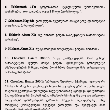
6. Yebhamoth 11b:
"გოგონასთან სექსუალური ურთიერთობა
დასაშვებია, თუ გოგონას უკვე 3 წელი შეუსრულდა".
7. Schabouth Hag 6d:
"ებრაელებს შეუძლიათ მისცენ ცრუ დაპირებები
თავის გასამართლებლად".
8. Hikkoth Akum X1:
"ნუ იხსნით გოებს სასიკვდილო საშიშროების
დროსაც".
9. Hikkoth Akum X1:
"ნუ გამოიჩენთ მოწყალებას გოების მიმართ".
10. Choschen Hamm 388,15:
"თუ დამტკიცდება, რომ ვინმემ
ისრაიტელთა ფული მისცა გოებს, დანაკარგის გონივრული
ანაზღაურების შემდეგ უნდა მოიძებნოს მეთოდი მის აღსაგველად
პირისაგან მიწისა".
11. Choschen Hamm 266,1:
"ებრაელს შეუძლია ჰქონდეს ყველაფერი
რასაც ის იპოვის, თუ ეს აკუმის (გოის) კუთვნილებაა. ის, ვინც გოებს
თავის საკუთრებას უბრუნებს სჯულის წინაშე სცოდავს, და უზრდის
მას დამრღვევებს. მაგრამ ქებას იმსახურებს ის, ვინც თუ დაკარგული
საკუთრება დაბრუნდება ღმრთის სახელის სადიდებლად, ანუ
როდესაც ქრისტეანები შეაქებენ ებრაელთ და შეხედავენ მათ
როგორც პატიოსან ადამიანებს".