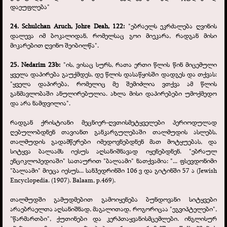
დაეუფლება"
24. Schulchan Aruch, Johre Deah, 122:
"ებრაელს ეკრძალება ღვინის
დალევა იმ ბოკალიდან, რომელსაც გოი მიეკარა, რადგან მისი
მიკარებით ღვინო შეიბილწა".
25. Nedarim 23b:
"ის, ვისაც სურს, რათა ერთი წლის წინ მიცემული
ყველა დაპირება გაუქმდეს, დე წლის დასაწყისში დადგეს და თქვას:
"ყველა დაპირება, რომელიც მე შემიძლია ვთქვა ამ წლის
განმავლობაში ანულირებულია. ახლა მისი დაპირებები უმოქმედო
და არა ნამდვილია".
რადგან ქრისტიანი მეცნიერ-
ღვთისმეტყველები პერიოდულად
ღებულობდნენ თავიანთ განკარგულებაში თალმუდის ასლებს,
თალმუდის გადამწერები იმედოვნებდნენ მათ მოტყუებას, და
სიტყვა ბალაამს იესუს აღსანიშნავად იყენებდნენ. "ებრაულ
ენციკლოპედიაში" სათაურით "ბალაამი" ნათქვამია: "... ფსევდონიმი
"ბალაამი" მიეცა იესუს... სანჰედრინში 106 ვ და გიტინში 57 ა (Jewish
Encyclopedia. (1907). Balaam, p.469).
თალმუდში გამუდმებით გამოიყენება ბუნდოვანი სიტყვები
არაებრაელთა აღსანიშნად, მაგალითად, როგორიცაა "ეგვიპტელები",
"წარმართბი", ქუთინები და კერპთაყვანისმცემლები. ინგლისურ