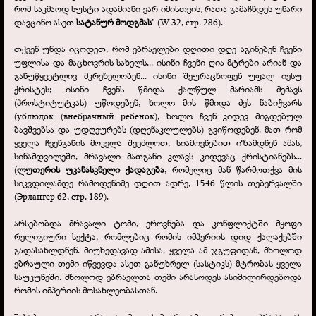
რომ საკმაოდ სუსტი ადამიანი ვარ იმისთვის, რათა გამაჩნდეს უნარი
დავცინო ასეთ
სატანურ მოდგმას
" (W 32, стр. 286).
თქვენ უნდა იცოდეთ, რომ ებრაელები დღითი დღე აგინებენ ჩვენი
უფლისა და მაცხოვრის სახელს... ისინი ჩვენი ღია მტრები არიან და
განუწყვეტლივ მკრეხელობენ... ისინი შეურაცხოფენ უფალ იესუ
ქრისტეს; ისინი ჩვენს წმიდა ქალწულ მარიამს მეძავს
(პროსტიტუტკას) უწოდებენ, ხოლო მის წმიდა ძეს ნაბიჭვარს
(ублюдок (внебрачный ребенок), ხოლო ჩვენ კიდევ მიგდებულ
ბავშვებსა და უდღეურებს (დღენაკლულებს) გვიწოდებენ. მათ რომ
ყველა ჩვენგანის მოკვლა შეეძლოთ, სიამოვნებით იზამდნენ ამას,
სინამდვილეში, მრავალი მათგანი კლავს კიდევაც ქრისტიანებს...
(
ლუთერის უკანასკნელი ქადაგება
, რომელიც მან წარმოთქვა მის
სიკვდილამდე რამოდენიმე დღით ადრე, 1546 წლის თებერვალში
(Эрлангер 62, стр. 189).
არსებობდა მრავალი ტომი, ეროვნება და კონფლიქტში მყოფი
რელიგიური სექტა, რომლებიც რომის იმპერიის დიდ ქალაქებში
გადასახლდნენ. მიუხედავად ამისა, ყველა ამ ჯგუფიდან, მხოლოდ
ებრაული თემი იწვევდა ასეთ განუხრელ (სასტიკს) მტრობას ყველა
საუკუნეში. მხოლოდ ებრაელთა თემი არასოდეს ასიმილირდებოდა
რომის იმპერიის მოსახლეობასთან.