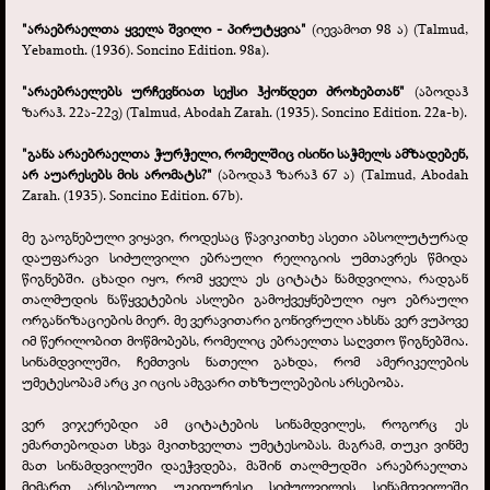
"არაებრაელთა ყველა შვილი -
პირუტყვია"
(იევამოთ 98 ა) (Talmud,
Yebamoth. (1936). Soncino Edition. 98a).
"არაებრაელებს ურჩევნიათ სექსი ჰქონდეთ ძროხებთან"
(აბოდაჰ
ზარაჰ. 22ა-
22ვ) (Talmud, Abodah Zarah. (1935). Soncino Edition. 22a-
b).
"განა არაებრაელთა ჭურჭელი, რომელშიც ისინი საჭმელს ამზადებენ,
არ აუარესებს მის არომატს?"
(აბოდაჰ ზარაჰ 67 ა) (Talmud, Abodah
Zarah. (1935). Soncino Edition. 67b).
მე გაოგნებული ვიყავი, როდესაც წავიკითხე ასეთი აბსოლუტურად
დაუფარავი სიძულვილი ებრაული რელიგიის უმთავრეს წმიდა
წიგნებში. ცხადი იყო, რომ ყველა ეს ციტატა ნამდვილია, რადგან
თალმუდის ნაწყვეტების ასლები გამოქვეყნებული იყო ებრაული
ორგანიზაციების მიერ. მე ვერავითარი გონივრული ახსნა ვერ ვუპოვე
იმ წერილობით მოწმობებს, რომელიც ებრაელთა საღვთო წიგნებშია.
სინამდვილეში, ჩემთვის ნათელი გახდა, რომ ამერიკელების
უმეტესობამ არც კი იცის ამგვარი თხზულებების არსებობა.
ვერ ვიჯერებდი ამ ციტატების სინამდვილეს, როგორც ეს
ემართებოდათ სხვა მკითხველთა უმეტესობას. მაგრამ, თუკი ვინმე
მათ სინამდვილეში დაეჭვდება, მაშინ თალმუდში არაებრაელთა
მიმართ არსებული უკიდურესი სიძულვილის სინამდვილეში