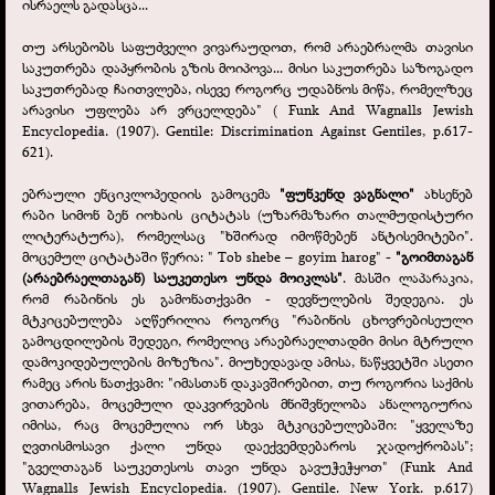
ისრაელს გადასცა...
თუ არსებობს საფუძველი ვივარაუდოთ, რომ არაებრალმა თავისი
საკუთრება დაპყრობის გზის მოიპოვა... მისი საკუთრება საზოგადო
საკუთრებად ჩაითვლება, ისევე როგორც უდაბნოს მიწა, რომელზეც
არავისი უფლება არ ვრცელდება" ( Funk And Wagnalls Jewish
Encyclopedia. (1907). Gentile: Discrimination Against Gentiles, p.617-
621).
ებრაული ენციკლოპედიის გამოცემა
"ფუნკენდ ვაგნალი"
ახსენებ
რაბი სიმონ ბენ იოხაის ციტატას (უზარმაზარი თალმუდისტური
ლიტერატურა), რომელსაც "ხშირად იმოწმებენ ანტისემიტები".
მოცემულ ციტატაში წერია: " Tob shebe – goyim harog" -
"გოიმთაგან
(არაებრაელთაგან) საუკეთესო უნდა მოიკლას"
. მასში ლაპარაკია,
რომ რაბინის ეს გამონათქვამი -
დევნულების შედეგია. ეს
მტკიცებულება აღწერილია როგორც "რაბინის ცხოვრებისეული
გამოცდილების შედეგი, რომელიც არაებრაელთადმი მისი მტრული
დამოკიდებულების მიზეზია". მიუხედავად ამისა, ნაწყვეტში ასეთი
რამეც არის ნათქვამი: "იმასთან დაკავშირებით, თუ როგორია საქმის
ვითარება, მოცემული დაკვირვების მნიშვნელობა ანალოგიურია
იმისა, რაც მოცემულია ორ სხვა მტკიცებულებაში: "ყველაზე
ღვთისმოსავი ქალი უნდა დაექვემდებაროს ჯადოქრობას";
"გველთაგან საუკეთესოს თავი უნდა გავუჭეჭყოთ" (Funk And
Wagnalls Jewish Encyclopedia. (1907). Gentile. New York. p.617)