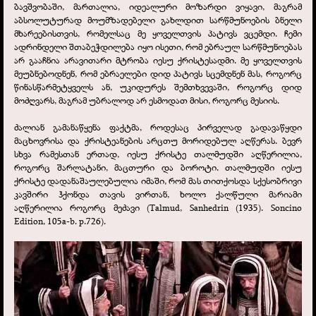
ბავშვობაში, მართალია, იდეალური მოზარდი ვიყავი, მაგრამ
აბსოლუტურად მოუმზადებელი გახლდით სარწმუნოების ბნელი
მხარეებისთვის, რომელსაც მე ყოველთვის პატივს ვცემდი. ჩემი
ადრინდელი შთაბეჭდილება იყო ისეთი, რომ ებრაულ სარწმუნოებას
არ გააჩნია არავითარი მტრობა იესუ ქრისტესადმი. მე ყოველთვის
მეუბნებოდნენ, რომ ებრაელები დიდ პატივს სცემდნენ მას, როგორც
წინასწარმეტყველს ან, უკიდურეს შემთხვევაში, როგორც დიდ
მოძღვარს, მაგრამ უბრალოდ არ ესმოდათ მისი, როგორც მესიის.
ძალიან გამანაწყენა ფაქტმა, როდესაც პირველად გადავაწყდი
მაცხოვრისა და ქრისტეანების არცთუ მორიდებულ აღწერას. ბევრ
სხვა რამესთან ერთად, იესუ ქრისტე თალმუდში აღწერილია,
როგორც შარლატანი, მაცთური და ბოროტი. თალმუდში იესუ
ქრისტე დადანაშაულებულია იმაში, რომ მას თითქოსდა სქესობრივი
კავშირი ჰქონდა თავის ვირთან, ხოლო ქალწული მარიამი
აღწერილია როგორც მეძავი (Talmud, Sanhedrin (1935). Soncino
Edition, 105a-
b. p.726).