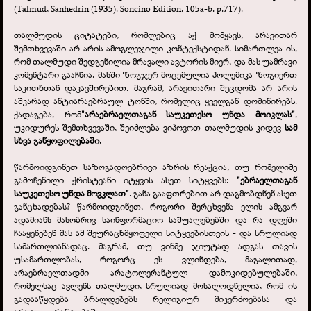
(Talmud, Sanhedrin (1935). Soncino Edition. 105a-
b. p.717).
თალმუდის ციტატები, რომლებიც აქ მომყავს, არავითარ
შემთხვევაში არ არის ამოგლეჯილი კონტექსტიდან. სიმართლეა ის,
რომ თალმუდი შედგენილია მრავალი ავტორის მიერ, და მას უამრავი
კომენტარი გააჩნია. მასში ზოგჯერ მოცემულია პოლემიკა ზოგიერთ
საკითხთან დაკავშირებით. მაგრამ, არავითარი შეცდომა არ არის
აშკარად ანტიარაებრაულ ტონში, რომელიც ყველგან დომინირებს.
ქადაგება, რომ
"არაებრაელთაგან საუკეთესო უნდა მოიკლას"
,
უკიდურეს შემთხვევაში, შეიძლება ვიპოვოთ თალმუდის კიდევ
სამ
სხვა განყოფილებაში.
წარმოიდგინეთ საზოგადოებრივი აზრის რეაქცია, თუ რომელიმე
გამოჩენილი ქრისტეანი იტყვის ასეთ სიტყვებს:
"ებრაელთაგან
საუკეთესო უნდა მოვკლათ"
. განა გააფთრებით არ დაგმობდნენ ასეთ
განცხადებას? წარმოიდგინეთ, როგორი შერცხვენა ელის ამგვარ
ადამიანს მასობრივ საინფორმაციო საშუალებებში და რა დღეში
ჩააყენებენ მას ამ შეურაცხმყოფელი სიტყვებისთვის -
და სრულიად
სამართლიანადაც. მაგრამ, თუ ვინმე ჯიუტად ადგას თავის
უსამართლობას, როგორც ეს ვლინდება, მაგალითად,
არაებრაელთადმი არატოლერანტულ დამოკიდებულებაში,
რომელსაც ავლენს თალმუდი, სრულიად მოსალოდნელია, რომ ის
გადააწყდება ბრალდებებს რელიგიურ მიკერძოებასა და