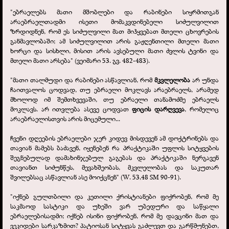
"ებრაელებს მათი მშობლები და რაბინები სიყრმითგან
არაებრაელთადმი ისეთი მომაკვდინებელი სიძულვილით
ზრდიდნენ, რომ ეს სიძულვილი მათ მიჰყვებათ მთელი ცხოვრების
განმავლობაში; ამ სიძულვილით არის გაჟღენთილი მთელი მათი
ხორცი და სისხლი, მისით არის ავსებული მათი ძვლის ტვინი და
მთელი მათი არსება" (ვეიმარი 53. გვ. 482-
483).
"მათი თალმუდი და რაბინები ასწავლიან, რომ
მკვლელობა
არ უნდა
ჩაითვალოს ცოდვად, თუ ებრაელი მოკლავს არაებრაელს, არამედ
მხოლოდ იმ შემთხვევაში, თუ ებრაელი თანამოძმე ებრაელს
მოკლავს. არ ითვლება ასევე ცოდვათ
ფიცის დარღვევა
, რომელიც
არაებრაელისთვის არის მიცემული...
ჩვენი დღეების ებრაელები ჯერ კიდევ მისდევენ ამ დოქტრინებს და
თავიან მამებს ბაძავენ, იყენებენ რა პრაქტიკაში უფლის სიტყვების
შეგნებულად დამახინჯებულ გაგებას და პრაქტიკაში ნერგავენ
თავიანთ სიძუნწეს, მევახშეობას, მკვლელობას და საკუთარ
შვილებსაც ასწავლიან ასე მოიქცნენ" (W. 53,48 SM 90-
91).
"იქნებ გულთბილი და კეთილი ქრისტიანები ფიქრობენ, რომ მე
საკმაოდ სასტიკი და უხეში ვარ უბედური და საწყალი
ებრაელებისადმი; იქნებ ისინი ფიქრობენ, რომ მე დავცინი მათ და
ვეკიდები სარკაზმით? პატიოსან სიტყვას გაძლევთ და გარწმუნებთ,