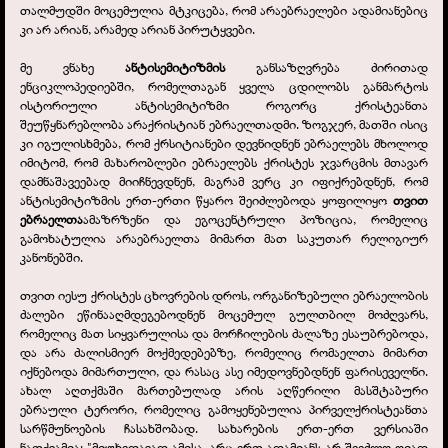
თალმუდში მოცემულია მტკიცება, რომ არაებრაელები ადამიანებიც
კი არ არიან, არამედ არიან პირუტყვები.
მე ვნახე
ანტისემიტიზმის
განსაზღვრება ძირითად
ენციკლოპედიებში, რომელთაგან ყველა ცდილობს განმარტოს
ისტორიული ანტისემიტიზმი როგორც ქრისტეანთა
შეუწყნარებლობა არაქრისტიან ებრაელთადმი. ზოგჯერ, მათში ისიც
კი იგულისხმება, რომ ქრსიტიანები დევნიდნენ ებრაელებს მხოლოდ
იმიტომ, რომ მახარობლები ებრაელებს ქრისტეს ჯვარცმის მთავარ
დამნაშავეებად მიიჩნევდნენ, მაგრამ ვერც კი იფიქრებდნენ, რომ
ანტისემიტიზმის ერთ-
ერთი წყარო შეიძლებოდა ყოფილიყო
თვით
ებრაელთა
ამაზრზენი და ეგოცენტრული პოზიცია, რომელიც
გამოხატულია არაებრაელთა მიმართ მათ საკუთარ რელიგიურ
კანონებში.
თვით იესუ ქრისტეს ცხოვრების დროს, ორგანიზებული ებრაელობის
ძალები ეწინააღმდეგებოდნენ მოცემულ გულთბილ მოძღვარს,
რომელიც მათ სიყვარულისა და მორჩილების ძალაზე ესაუბრებოდა,
და არა ძალისმიერ მოქმედებებზე, რომელიც რომაელთა მიმართ
იქნებოდა მიმართული, და რასაც ასე იმედოვნებდნენ ფარისეველნი.
ახალ აღთქმაში მართებულად არის აღწერილი მასშტაბური
ებრაული ტერორი, რომელიც გამოყენებულია პირველქრისტეანთა
სარწმუნოების ჩასახშობად. სახარების ერთ-
ერთ ვერსიაში
ნათქვამია: "მიუხედავად ამისა, არც ერთ ადამიანს არ შეეძლო ღიად