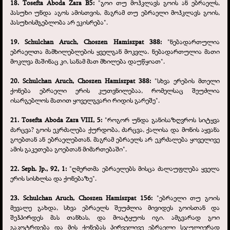
18. Tosefta Aboda Zara B5:
"გოი თუ მოჰკლავს გოის ან ებრაელს,
პასუხი უნდა აგოს ამისთვის, მაგრამ თუ ებრაელი მოჰკლავს გოის,
პასუხისმგებლობა არ ეკისრება".
19. Schulchan Aruch, Choszen Hamiszpat 388:
"ნებადართულია
ებრაელთა მამხილებლების ყველგან მოკვლა. ნებადართულია მათი
მოკლვა მაშინაც კი, სანამ მათ მხილება დაუწყიათ".
20. Schulchan Aruch, Choszen Hamiszpat 388:
"სხვა ერების მთელი
ქონება ებრაელი ერის კუთვნილებაა, რომელსაც შეუძლია
ისარგებლოს მათით ყოველგვარი რიდის გარეშე".
21. Tosefta Aboda Zara VIII, 5:
"როგორ უნდა განისაზღვროს სიტყვა
ძარცვა? გოის ეკრძალება ქურდობა, ძარცვა, ქალისა და მონის აყვანა
გოებთან ან ებრაელებთან. მაგრამ ებრაელს არ ეკრძალება ყოველივე
ამის გაკეთება გოებთან მიმართებაში".
22. Seph. Jp., 92, 1:
"ღმერთმა ებრაელებს მისცა ძალაუფლება ყველა
ერის სისხლსა და ქონებაზე".
23. Schulchan Aruch, Choszen Hamiszpat 156:
"ებრაელი თუ გოის
მევალე გახდა, სხვა ებრაელს შეუძლია მივიდეს გოისთან და
შეჰპირდეს მას თანხას, და მოატყუოს იგი. ამგვარად გოი
გაკოტრდება და მის ქონებას პირველივე ებრაელი სჯულიერად