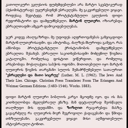
კათოლიკური ეკლესიის ფუძემდებლები არა მარტო სკეპტიკურად
(პესიმისტურად) უყურებდნენ ებრაელებს. მე გაკვირვებული ვიყავი,
როდესაც შევიტყვე, რომ პროტესტანტული ეკლესიის დიდი
რეფორმატორი და დამფუძნებელი,
მარტინ ლუთერი
, იზიარებდა
ებრაელთადმი ამგვარ დამოკიდებულებას.
ჯერ კიდევ ახალგაზრდა, მე უდიდეს აღფრთოვანებას განვიცდიდი
მარტინ ლუთერისადმი, და ამიტომაც, ძალზეს მსუროდა გამეგო, რას
ამბობდა პროტესტანტული ქრისტიანობის დამფუძნებელი
ებრაელთა შესახებ. ებრაული საკითხებისადმი მიძღვნილ წიგნთა
კატალოგში, რომელსაც ფოსტით ვიწერდით, და რომელიც
არსებობდა მოქალაქეთა საბჭოს ოფისში, მითითებული იყო მარტინ
ლუთერის წიგნის თარგმანი სულის შემაძრწუნებელი სათაურით
"ებრაელები და მათი სიცრუე"
(Luther, M. L. (1962). Thе Jews And
Their Lies. Chicago. Christian Press Translatec From The Eriangen And
Weimar German Editions. (1483-
1546). Works. 1883).
დიდი მარტინ ლუთერი ბიბლიის კარგი მცოდნე იყო, და ის მას
კითხულობდა ძველებრაულ ენაზე. მან დეტალურად შეისწავლა
თალმუდი მის დედანში, და
ზიზღით
რეაგირებდა მასზე.
გავაგრძელე რა ლუთერის მიერ შეგროვილი ქადაგებანი და წმიდა
თხზულებანი, გაკვირვებული ვიყავი მისი აღშფოთებული
ანტიებრაული ტონით.