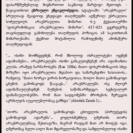
დასარწმუნებლად მივმართოთ საკმაოდ მარტივი მეთოდს -
წავიკითხოთ
ებრაული ენციკლოპედია.
სტატიაში "არაებრაელი"
სრულიად მკაფიოდ ვხედავთ თალმუდში აღწერილ ებრაელთა
სიძულვილს არაებრაელთა მიმართ. 4-
ე ქვესათაურში
"დისკრიმინაცია არაებრაელთა მიმართ", 617-
621 გვერდებზე
თავისუფლად განიხილება თალმუდის პოზიცია ამ საკითხთან
მიმართებაში. ქვემოთ მოტანილია რამოდენიმე ამონაწერი
თალმუდიდან:
"... ისინი მიიჩნევდნენ, რომ მხოლოდ ისრაელიტები იყვნენ
ადამიანები... არაებრაელებს ისინი განაკუთვნებენ არა ადამიანთა
კლასს, არამედ ბარბაროსებს (В.м. 108в). მათი დისკრიმინაციის სხვა
მიზეზი იყო არაებრაელთა მდაბიო და სამარცხვინო ხასიათის...
რამეთუ, "მათი ხორცი ვირის ხორცივითაა, ხოლო მათი გამონაყოფი
ცხენის გამონაყოფს წააგავს..." არაებრაელებს ისე ძლიერ
ადანაშაულებდნენ ბუნების საწინაარმდეგო სექსუალურ
დანაშაულობებში, რომ მათ სადგომებში ძროხების შერეკვის
აკრძალვის აუცილებლობაც გაჩნდა" (Abodah Zarah 1)...
"თორა არაებრაელის გამონაყოფს ცხოველის (პირუტყვის)
გამონაყოფს ადარებს"... ყოვლისშემძლე ღმერთმა თორა
არაებრაელებსაც შესთავაზა, მაგრამ რადგან მათ არ მიიღეს იგი,
ღმერთმაც ხელი აიღო მათ მფარველობაზე და სამფლობელოდ ისინი