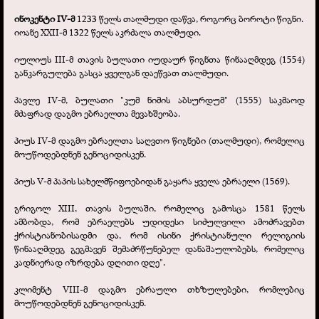
ინოკენტი IV-
მ
1233 წელს თალმუდი დაწვა, როგორც ბოროტი წიგნი.
იოანე XXII-
მ 1322 წელს აკრძალა თალმუდი.
იულიუს III-
მ თავის ბულათი იუდაურ წიგნთა წინააღმდეგ (1554)
განკარგულება გასცა ყველგან დაეწვათ თალმუდი.
პავლე IV-
მ, ბულათი "კუმ ნიმის აბსურდუმ" (1555) საკმაოდ
მძაფრად დაგმო ებრაელთა მევახშეობა.
პიუს IV-
მ დაგმო ებრაელთა საღვთო წიგნები (თალმუდი), რომელიც
მოუწოდებდნენ გენოციდისკენ.
პიუს V-
მ პაპის სახელმწიფოებიდან გაყარა ყველა ებრაელი (1569).
გრიგოლ XIII, თავის ბულაში, რომელიც გამოსცა 1581 წელს
ამბობდა, რომ ებრაელებს უდიდესი სიძულვილი ამოძრავებთ
ქრისტიანობისადმი და, რომ ისინი ქრისტიანული რელიგიის
წინააღმდეგ გეგმავენ შემაძრწუნებელ დანაშაულობებს, რომელიც
კადნიერად იზრდება დღითი დღე".
კლიმენტ VIII-
მ დაგმო ებრაული თხზულებები, რომლებიც
მოუწოდებდნენ გენოციდისკენ.