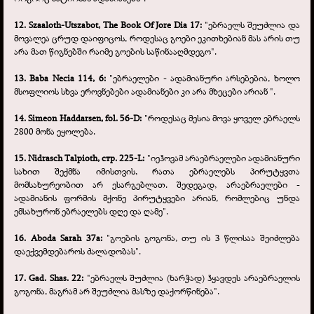
12. Szaaloth-
Utszabot, The Book Of Jore Dia 17:
"ებრაელს შეუძლია და
მოვალეა ცრუდ დაიფიცოს, როდესაც გოები ეკითხებიან მას არის თუ
არა მათ წიგნებში რაიმე გოების საწინააღმდეგო".
13. Baba Necia 114, 6:
"ებრაელები -
ადამიანური არსებებია, ხოლო
მსოფლიოს სხვა ეროვნებები ადამიანები კი არა მხეცები არიან ".
14. Simeon Haddarsen, fol. 56-
D:
"როდესაც მესია მოვა ყოველ ებრაელს
2800 მონა ეყოლება.
15. Nidrasch Talpioth, стр. 225-
L:
"იეჰოვამ არაებრაელები ადამიანური
სახით შექმნა იმისთვის, რათა ებრაელებს პირუტყვთა
მომსახურეობით არ ესარგებლათ. შედეგად, არაებრაელები -
ადამიანის ფორმის მქონე პირუტყვები არიან, რომლებიც უნდა
ემსახურონ ებრაელებს დღე და ღამე".
16. Aboda Sarah 37a:
"გოების გოგონა, თუ ის 3 წლისაა შეიძლება
დაექვემდებაროს ძალადობას".
17. Gad. Shas. 22:
"ებრაელს შუძლია (ხარჭად) ჰყავდეს არაებრაელის
გოგონა, მაგრამ არ შეუძლია მასზე დაქორწინება".