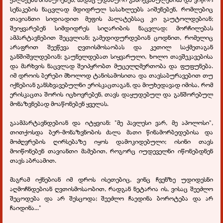
სენაკების ნაცვლად მდიდრულ სასახლეებს აიშენებენ, რომლებიც
თავიანთი სიდიადით მეფის პალატებსაც კი გაუტოლდებიან;
შეიყვარებენ სიმდიდრეს სიღარიბის ნაცვლად; მორჩილებას
ამპარტავნებით შეცვლიან; გამედიდურდებიან ცოდნით, რომელიც
არაფრით შეეწევა ღვთისმოსაობას და კეთილ საქმეთაგან
განშიშვლდებიან; გაუნელდებათ სიყვარული, ხოლო თავშეკავებისა
და მარხვის ნაცვლად შეიპყრობთ მუცელღმერთობა და ფუფუნება.
იმ დროის ბერები მხოლოდ ტანისამოსითა და თავსაბურავებით თუ
იქნებიან განსხვავებულნი ერისკაცთაგან, და მიუხედავად იმისა, რომ
ერისკაცთა შორის იცხოვრებენ, თავს დაყუდებულ და განშორებულ
მონაზვნებად მოაწონებენ ყველას.
გაამპარტავნდებიან და იტყვიან: "მე პავლესი ვარ, მე აპოლოსი",
თითქოსდა ბერ-მონაზვნობის ძალა მათი წინამორბედებისა და
მოძღვრების ღირსებაზე იყოს დამოკიდებული; ისინი თავს
მოიწონებენ თავიანთი მამებით, როგორც იუდეველნი იწონებდნენ
თავს აბრაამით.
მაგრამ იქნებიან იმ დროს ისეთებიც, ვინც ჩვენზე უდიდესნი
აღმოჩნდებიან ღვთისმოსაობით, რადგან ნეტარია ის, ვისაც შეეძლო
შეცოდება და არ შესცოდა; შეეძლო ჩაედინა ბოროტება და არ
ჩაიდინა..."