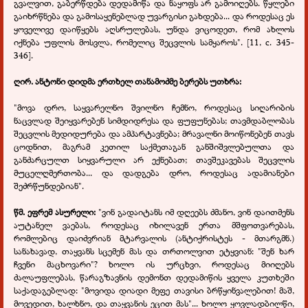
გვალვით, გაბერწდება დედამიწა და ნაყოფს არ გამოიღებს. წყლები
გაიხრწნება და გამოსაყენებლად უვარგისი გახდება... და როდესაც ეს
ყოველივე დაიწყებს აღსრულებას, უნდა ვიცოდეთ, რომ ახლოს
იქნება უფლის მოსვლა, რომელიც შეცვლის სამყაროს". [11, с. 345-
346].
ღირ. ანტონი დიდმა ერთხელ თანამოძმე ბერებს უთხრა:
"მოვა დრო, საყვარელნო შვილნო ჩემნო, როდესაც სიღარიბის
ნაცვლად შეიყვარებენ სიმდიდრესა და ფუფუნებას; თავმდაბლობას
შეცვლის მედიდურება და ამპარტავნება; მრავალნი მოიწონებენ თავს
ცოდნით, მაგრამ კეთილ საქმეთაგან განშიშვლებულთა და
განძარცულთ სიყვარული არ ექნებათ; თავშეკავებას შეცვლის
მუცელღმერთობა... და დადგება დრო, როდესაც ადამიანები
შეძრწუნდებიან".
წმ. ეფრემ ასურელი:
"ვინ გადაიტანს იმ დღეებს ძმანო, ვინ დაითმენს
აუტანელ ვაებას, როდესაც იხილავენ ერთა მშფოთვარებას,
რომლებიც დაიძვრიან მტარვალის (ანტიქრისტეს - მთარგმნ.)
სანახავად, თაყვანს სცემენ მას და თრთოლვით ეტყვიან: "შენ ხარ
ჩვენი მაცხოვარი"? ხოლო ის ურცხვი, როდესაც მიიღებს
ძალაუფლებას, წარაგზავნის დემონთ დედამიწის ყველა კუთხეში
საქადაგებლად: "მოვიდა დიადი მეფე თავისი ბრწყინვალებით! მაშ,
მოვედით, ხალხნო, და თაყვანის ეცით მას"... ხოლო ყოვლადბილწი,