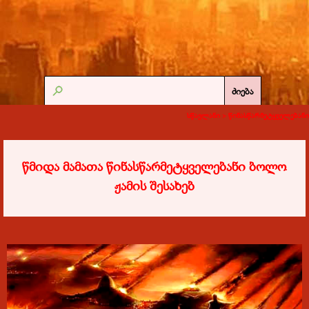
ძიება
სწავლანი >
წინასწარმეტყველებანი
წმიდა მამათა წინასწარმეტყველებანი ბოლო
ჟამის შესახებ