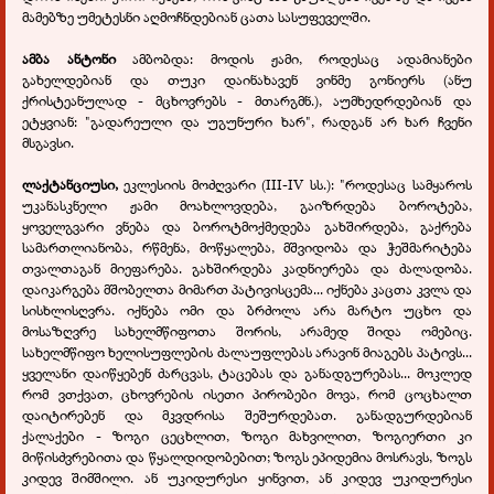
მამებზე უმეტესნი აღმოჩნდებიან ცათა სასუფეველში.
ამბა ანტონი
ამბობდა: მოდის ჟამი, როდესაც ადამიანები
გახელდებიან და თუკი დაინახავენ ვინმე გონიერს (ანუ
ქრისტეანულად - მცხოვრებს - მთარგმნ.), აუმხედრდებიან და
ეტყვიან: "გადარეული და უგუნური ხარ", რადგან არ ხარ ჩვენი
მსგავსი.
ლაქტანციუსი,
ეკლესიის მოძღვარი (III-IV სს.): "როდესაც სამყაროს
უკანასკნელი ჟამი მოახლოვდება, გაიზრდება ბოროტება,
ყოველგვარი ვნება და ბოროტმოქმედება გახშირდება, გაქრება
სამართლიანობა, რწმენა, მოწყალება, მშვიდობა და ჭეშმარიტება
თვალთაგან მიეფარება. გახშირდება კადნიერება და ძალადობა.
დაიკარგება მშობელთა მიმართ პატივისცემა... იქნება კაცთა კვლა და
სისხლისღვრა. იქნება ომი და ბრძოლა არა მარტო უცხო და
მოსაზღვრე სახელმწიფოთა შორის, არამედ შიდა ომებიც.
სახელმწიფო ხელისუფლების ძალაუფლებას არავინ მიაგებს პატივს...
ყველანი დაიწყებენ ძარცვას, ტაცებას და განადგურებას... მოკლედ
რომ ვთქვათ, ცხოვრების ისეთი პირობები მოვა, რომ ცოცხალთ
დაიტირებენ და მკვდრისა შეშურდებათ. განადგურდებიან
ქალაქები - ზოგი ცეცხლით, ზოგი მახვილით, ზოგიერთი კი
მიწისძვრებითა და წყალდიდობებით; ზოგს ეპიდემია მოსრავს, ზოგს
კიდევ შიმშილი. ან უკიდურესი ყინვით, ან კიდევ უკიდურესი