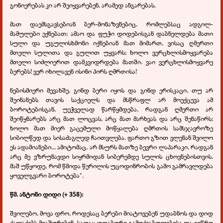
გონიერებას კი არ შეიყვარებენ, არამედ ანგარებას.
მათ დაემსგავსებიან ბერ-მონაზვნებიც, რომლებსაც ადგილ-
მამულები ექნებათ; ამაო და ფუჭი დიდებისგან დაბნელდება მათი
სული და უგულისხმონი იქნებიან მათ მიმართ, ვისაც ღმერთი
მთელი სულითა და გულით უყვარს; ხოლო ვერცხლისმოყვარება
მთელი სიძლიერით დამკვიდრდება მათში. ვაი ვერცხლისმოყვარე
ბერებს! ვერ იხილავენ ისინი პირს ღმრთისა!
ნებისმიერი მევახშე, გინდ ბერი იყოს და გინდ ერისკაცი, თუ არ
შეინანებს თავის საქციელს და მსწრაფლ არ მოექცევა ამ
ბოროტებისგან, უეჭველად წარწყმდება, რადგან ღმერთი არ
შეიწყნარებს არც მათ ლოცვას, არც მათ მარხვას და არც შენაწირს;
ხოლო მათ მიერ გაცემული მოწყალება ღმრთის სამსჯავროზე
სიბილწედ და სისაძაგლედ ჩაითვლება. ფართო გზით ვლენან შვილო
ეს ადამიანები... ამიტომაც, არ მსურს მათზე ბევრი ლაპარაკი, რადგან
არც მე ვზრუნავდი სიყრმიდან სიბერემდე სულის ცხოვნებისთვის.
მაშ უწყოდე, რომ წმიდა წერილის უცოდინრობის გამო გამრავლდება
ყოველგვარი ბოროტება".
წმ. ანტონი დიდი (+ 358):
შვილებო, მოვა დრო, როდესაც ბერები მიატოვებენ უდაბნოს და დიდ
ქალაქებს მიაშურებენ, სადაც უდაბური გამოქვაბულებისა და ვიწრო