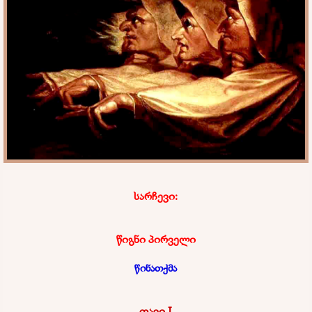
სარჩევი:
წიგნი პირველი
წინათქმა
თავი I