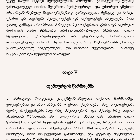
უკვე ძალას იყვნენ შერწყმულნი). პირიქით, განსაკუთრებულად
გამოაცალკევა ისინი, შეაერთა, შეამჭიდროვა, და უხორცო ვნებით
არაორგანიზებულ ნივთიერებებად გარდააქცია; შემდეგ კი მისცა
უნარი და თვისება შესულიყვნენ და შერეოდნენ სხეულებს, რის
გამოც გაჩნდა ორი არსი: პირველი ავი - ვნებათა გამო, და მეორე, -
მოქცევის გამო ტანჯვას დაქვემდებარებული. ახამოთი, მათი
სწავლებით, გათავისუფლდა რა ვნებათაგან, სიხარულით
ათვალიერებდა მასთან მყოფ ნათელთ, ანუ მაცხოვართან ერთად
გაბრწყინებულ ანგელოზებს, და მათთან შეერთებით მათივე
ხატისაებრ შვა სულიერი ნაყოფები.
თავი V
დემიურგის წარმოქმნა
1. ამრიგად, როდესაც, ვალენტინიანელთა თქმით, წარმოიშვა
ყოფიერების ეს სამი სახეობა, - ერთი ვნებისგან, ანუ ნივთიერება,
მეორე მოქცევისგან, ანუ რაც მშვინვიერია, და მესამე, რაც თვით
ახამოთმა წარმოშვა, ანუ სულიერია; მაშინ მან დაიწყო მათი
წარმოქმნა, მაგრამ სულიერის შექმნა ვერ შეძლო, რადგან ის მისი
თანაარსი იყო; მაშინ მშვინვიერი არსის ჩამოყალიბებას შეუდგა,
რომელიც მისი მოქცევისგან წარმოიშვა, და ქვეყნად მაცხოვრის
გაკვეთილები წარმოშვა. პირველადო, ამბობენ, მშვინვიერი არსისგან