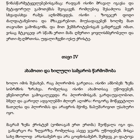
წინასწარმეტყველებებისგანაც; რადგან ისინი მრავალ იგავსა და
მეტაფორულ გამოთქმას შეიცავენ, რომლებიც შესაძლოა ბევრ
სხვადასხვა რამეს აღნიშნავდეს, ისინი , ზოგჯერ დიდი
ძალდატანებითა და მზაკვარებით, მიუსადაგებენ ხოლმე მათ
თავიანთ გამონაგონს, და მით ჭეშმარიტებისგან განდრეკენ იმათ,
ვისაც მტკიცედ არ სწამს ერთი მამა ღმერთი ყოვლისმპყრობელი და
ერთი ძე ღმრთისა, უფალი ჩვენი იესუ ქრისტე.
თავი IV
ახამოთი და ხილული სამყაროს წარმოშობა
ხოლო იმის შესახებ, რაც პლირომის გარეთაა, ისინი ამბობენ: ზენა
სიბრძნის ზრახვა, რომელსაც ისინი ახამოთსაც უწოდებენ,
ვნებითურთ გამოცალკევდა რა პლირომისგან, გარდაუვალობით,
ბნელ და ცარიელ ადგილებში ძლიერ აღიძრა: როგორც მოწყვეტილი
ნათელსა და პლირომას და არაფრის მქონე, ნაბუშარივით უსახური
იყო.
მაგრამ ზენა ქრისტემ (ეონთაგან ერთ ერთმა) შეიწყალა იგი და,
განავრცო რა ზღვარზე, რომელსაც ასევე ჯვარს უწოდებენ, მისცა
სახე მხოლოდ არსისამებრ და არა ცოდნისამებრ, შემდეგ კი დატოვა