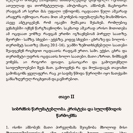
ათეულად და თორმეტეულად. ამიტომაცო, ამბობენ, მაცხოვარი
(რადგან არ სურთ მას უფალი უწოდონ), ოცდაათი წელი აშკარად
არაფერს იქმოდაო, რათა მით ამ ეონების იდუმალებაზე მიანიშნოსო.
ასევე ამტკიცებენ, რომ იგავში მუშაკთა შესახებ, რომლებიც
ვენახებში იქნენ წარგზავნილნი, საკმაოდ აშკარად არისო მითითება
ამ ოცდაათ ეონზე: რადგან ერთნი იგზავნებიან პირველ საათზე,
მეორენი - სამზე, სხვები - ექვსზე, კიდევ სხვები - ცხრაზე და ბოლოს -
თერთმეტ საათზე (მათე 20:1-16), ჯამში ზემოთხსენებული საათები
შეადგენენ რიცხვით ოცდაათს; რადგან ერთი, სამი, ექვსი, ცხრა და
თერთმეტი უდრის ოცდაათს; ხოლო საათები, მათი აზრით, ნიშნავენ
ეონებს. აი როგორი დიადი, გასაოცარი და გამოუთქმელი
საიდუმლოებები შვეს მათ, გამოიყენეს რა და მიუსადაგეს თავიანთ
გამონაგონს ყველაფერი, რაც კი სადმე წმიდა წერილში იყო ნათქვამი
განსაზღვრულ რიცხვთან დაკავშირებით.
თავი II
სიბრძნის წარუმატებლობა. ქრისტესა და სულიწმიდის
წარმოქმნა
1. ისინი ამბობენ: მათი პირველმამა შეიცნობა მხოლოდ მისი
მხოლოდშობილისგან, ანუ გონებისგან; ხოლო ყველა სხვა