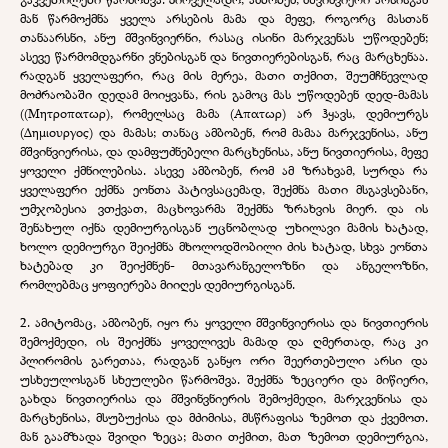
მან წარმოქმნა ყველა არსების მამა და მეფე, როგორც მასთან
თანაარსნი, ანუ მშვინვიერნი, რასაც ისინი მარჯვენას უწოდებენ;
ასევე წარმომდგარნი ვნებისგან და ნივთიერებისგან, რაც მარცხენაა.
რადგან ყველაფერი, რაც მის მერეა, მათი თქმით, შეუმჩნევლად
მოძრაობაში დედამ მოიყვანა, რის გამოც მას უწოდებენ დედ-მამას
((Μητροπατωρ), რომელსაც მამა (Аπατωρ) არ ჰყავს, დემიურგს
(Δημιουργος) და მამას; თანაც ამბობენ, რომ მამაა მარჯვენისა, ანუ
მშვინვიერისა, და დამფუძნებელი მარცხენისა, ანუ ნივთიერისა, მეფე
ყოველი ქმნილებისა. ასევე ამბობენ, რომ ამ ზრახვამ, სურდა რა
ყველაფერი ექმნა ეონთა პატივსაცემად, შექმნა მათი მსგავსებანი,
უმჯობესია ვთქვათ, მაცხოვარმა შექმნა ზრახვის მიერ. და ის
შენახულ იქნა დემიურგისგან უცნობლად უხილავი მამის ხატად,
ხოლო დემიურგი შეიქმნა მხოლოდშობილი ძის ხატად, სხვა ეონთა
ხატებად კი შეიქმნენ- მთავარანგელოზნი და ანგელოზნი,
რომლებმაც ყოფიერება მიიღეს დემიურგისგან.
2. ამიტომაც, ამბობენ, იყო რა ყოველი მშვინვიერისა და ნივთიერის
შემოქმედი, ის შეიქმნა ყოველივეს მამად და ღმერთად, რაც კი
პლირომის გარეთაა, რადგან განყო ორი შეერთებული არსი და
უსხეულოსგან სხეულები წარმოშვა. შექმნა ზეციერი და მიწიერი,
გახდა ნივთიერისა და მშვინვნიერის შემოქმედი, მარჯვენისა და
მარცხენისა, მსუბუქისა და მძიმისა, მსწრაფისა ზემოთ და ქვემოთ.
მან გაამზადა შვიდი ზეცა; მათი თქმით, მათ ზემოთ დემიურგია,