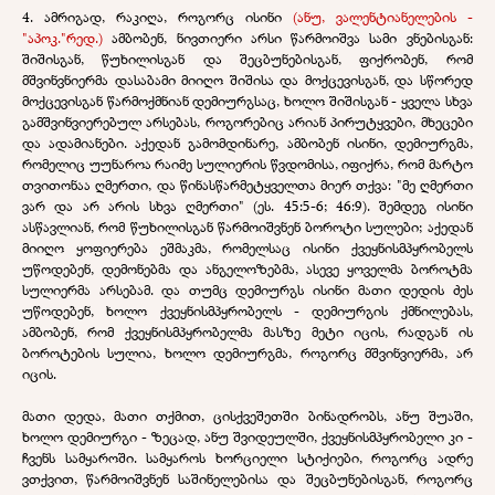
4. ამრიგად, რაკიღა, როგორც ისინი
(ანუ, ვალენტიანელების -
"აპოკ."რედ.)
ამბობენ, ნივთიერი არსი წარმოიშვა სამი ვნებისგან:
შიშისგან, წუხილისგან და შეცბუნებისგან, ფიქრობენ, რომ
მშვინვნიერმა დასაბამი მიიღო შიშისა და მოქცევისგან, და სწორედ
მოქცევისგან წარმოქმნიან დემიურგსაც, ხოლო შიშისგან - ყველა სხვა
გამშვინვიერებულ არსებას, როგორებიც არიან პირუტყვები, მხეცები
და ადამიანები. აქედან გამომდინარე, ამბობენ ისინი, დემიურგმა,
რომელიც უუნაროა რაიმე სულიერის წვდომისა, იფიქრა, რომ მარტო
თვითონაა ღმერთი, და წინასწარმეტყველთა მიერ თქვა: "მე ღმერთი
ვარ და არ არის სხვა ღმერთი" (ეს. 45:5-6; 46:9). შემდეგ ისინი
ასწავლიან, რომ წუხილისგან წარმოიშვნენ ბოროტი სულები; აქედან
მიიღო ყოფიერება ეშმაკმა, რომელსაც ისინი ქვეყნისმპყრობელს
უწოდებენ, დემონებმა და ანგელოზებმა, ასევე ყოველმა ბოროტმა
სულიერმა არსებამ. და თუმც დემიურგს ისინი მათი დედის ძეს
უწოდებენ, ხოლო ქვეყნისმპყრობელს - დემიურგის ქმნილებას,
ამბობენ, რომ ქვეყნისმპყრობელმა მასზე მეტი იცის, რადგან ის
ბოროტების სულია, ხოლო დემიურგმა, როგორც მშვინვიერმა, არ
იცის.
მათი დედა, მათი თქმით, ცისქვეშეთში ბინადრობს, ანუ შუაში,
ხოლო დემიურგი - ზეცად, ანუ შვიდეულში, ქვეყნისმპყრობელი კი -
ჩვენს სამყაროში. სამყაროს ხორციელი სტიქიები, როგორც ადრე
ვთქვით, წარმოიშვნენ საშინელებისა და შეცბუნებისგან, როგორც