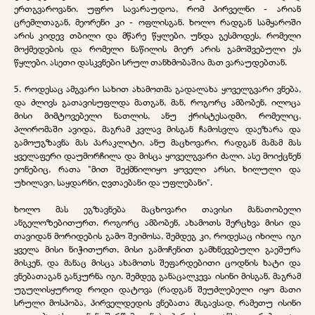
ერთგვაროვანი. უფრო სავარაუდოა, რომ პირველნი - არიან
ცრემლთაგან, მეორენი კი - ოფლისგან. ხოლო რადგან სამყაროში
არის კიდევ თბილი და მწარე წყლები, უნდა გესმოდეს, რომელი
მოქმედების და რომელი ნაწილის მიერ არის გამოშვებული ეს
წყლები. ასეთი დასკვნები სრულ თანხმობაშია მათ ვარაუდებთან.
5. როდესაც ამგვარი სახით ახამოთმა გადალახა ყოველგვარი ვნება,
და ძლივს გათავისუფლდა მათგან, მან, როგორც ამბობენ, ილოცა
მისი მიმტოვებელი ნათლის, ანუ ქრისტესადმი, რომელიც,
პლირომაში ავიდა, მაგრამ კვლავ მისგან ჩამოსვლა დაეზარა და
გამოუგზავნა მას პარაკლიტი, ანუ მაცხოვარი, რადგან მამამ მას
ყველაფერი დაუმორჩილა და მისცა ყოველგვარი ძალი. ასე მოიქცნენ
ეონებიც, რათა "მით შექმნილიყო ყოველი არსი, ხილული და
უხილავი, საყდარნი, ღვთაებანი და უფლებანი".
ხოლო მას ეგზავნება მაცხოვარი თავისი მანათობელი
ანგელოზებითურთ. როგორც ამბობენ, ახამოთს შერცხვა მისი და
თავიდან მორიდების გამო შეიმოსა, შემდეგ კი, როდესაც იხილა იგი
ყველა მისი ნიჭითურთ, მისი გამოჩენით გამხნევებული გაეშურა
მისკენ, და მანაც მისცა ახამოთს შეფარდებითი ცოდნის ხატი და
ვნებათაგან განკურნა იგი. შემდეგ განაცალკევა ისინი მისგან, მაგრამ
უგულისყუროდ როდი დატოვა (რადგან შეუძლებელი იყო მათი
სრული მოსპობა, პირველდედის ვნებათა მსგავსად, რამეთუ ისინი