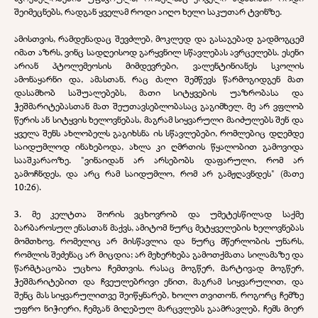
შეიმეცნებს, რადგან ყველამ როდი აიღო ხელი საკუთარ ტვინზე.
ამისთვის, რამდენადაც შევძლებ, მოკლედ და გასაგებად გადმოგცემ
იმათ აზრს, ვინც სადღეისოდ გარყვნილ სწავლებას ავრცელებს. ესენი
არიან პტოლემეოსის მიმდევრები, ვალენტინიანეს სკოლის
ამონაყარნი და, ამასთან, რაც ძალი შემწევს წარმოგიდგენ მათ
დასამხობ საშუალებებს, მათი სიტყვების უაზრობასა და
ჭეშმარიტებასთან მათ შეუთავსებლობასაც გაგიმხელ. მე არ ვფლობ
წერის ან სიტყვის ხელოვნებას, მაგრამ სიყვარული მაიძულებს შენ და
ყველა შენს ახლობელს გაგიხსნა ის სწავლებები, რომლებიც დღემდე
საიდუმლოდ ინახებოდა, ახლა კი ღმრთის წყალობით გამოვიდა
სააშკარაოზე. "ვინაიდან არ არსებობს დაფარული, რომ არ
გამოჩნდეს, და არც რამ საიდუმლო, რომ არ გამჟღავნდეს" (მათე
10:26).
3.
მე კელტთა შორის ვცხოვრობ და უმეტესწილად საქმე
ბარბაროსულ ენასთან
მაქვს, ამიტომ ნურც მეტყველების ხელოვნებას
მომთხოვ, რომელიც არ მისწავლია და ნურც მწერლობის უნარს,
რომლის შეძენაც არ მიცდია; არ მეხერხება გამოთქმათა სილამაზე და
წარმტაცობა უცხოა ჩემთვის.
რასაც მოგწერ, მარტივად მოგწერ,
ჭეშმარიტებით და ჩვეულებრივი ენით, მაგრამ სიყვარულით, და
შენც მას სიყვარულითვე შეიწყნარებ, ხოლო თვითონ, როგორც ჩემზე
უფრო ნიჭიერი, ჩემგან მიღებულ მარცვლებს გაამრავლებ, ჩემს მიერ