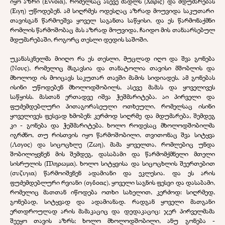
იყო აზრი
(
Εννοια
),
რომელსაც ასევე მადლს
(
Χαρις
)
და მდუმარებას
(
Ειγη
)
უწოდებენ
.
ამ სიღრმეს ოდესღაც აზრად მოუვიდა საკუთარი
თავისგან წარმოეშვა ყოველ საგანთა საწყისი, და ეს წარმონაქმნი
რომლის წარმოშობაც
მას აზრად მოუვიდა, ჩაიდო მის თანაარსებულ
მდუმარებაში, როგორც თესლი დედის საშოში.
უკანასკნელმა მიიღო რა ეს თესლი, მუცლად იღო და შვა გონება
(
Νους
), რომელიც მსგავსია და თანატოლია თავისი მშობლის და
მხოლოდ ის მოიცავს საკუთარ თავში მამის სიდიადეს. ამ გონებას
ისინი უწოდებენ მხოლოდშობილს, ასევე მამას და ყოველივეს
საწყისს. მასთან ერთადვე იშვა ჭეშმარიტება. აი პირველი და
ფუძემდებლური
პითაგორასეული ოთხეული, რომელსაც ისინი
ყოველივეს ფესვად ხმობენ: კერძოდ სიღრმე და მდუმარება, შემდეგ
კი - გონება და ჭეშმარიტება. ხოლო როდესაც მხოლოდშობილმა
იგრძნო, თუ რისთვის იყო წარმოშობილი, თვითონაც შვა სიტყვა
(
Λογος
) და სიცოცხლე (
Ζωη
), მამა ყოველთა, რომლებიც უნდა
შობილიყვნენ მის შემდეგ, დასაბამი და წარმომქმნელი მთელი
სისრულის (
Πληρωμα
). ხოლო სიტყვისა და სიცოცხლის შეერთებით
(
συζυγια
) წარმოიშვნენ ადამიანი და ეკლესია. და ეს არის
ფუძემდებლური რვიანი (
ογδοας
), ყოველი საგნის ფესვი და დასაბამი,
რომელიც მათთან იწოდება ოთხი სახელით, კერძოდ: სიღრმედ,
გონებად, სიტყვად და ადამიანად. რადგან ყოველი მათგანი
ერთდროულად არის მამაკაციც და დედაკაციც: ჯერ პირველმამა
შეეყო თავის აზრს; ხოლო მხოლოდშობილი, ანუ გონება -