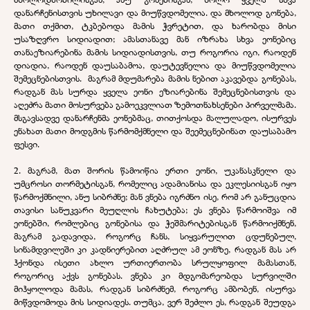
დანარჩენისთვის უხილავი და მიუწვდომელია. და მხოლოდ გონება,
მათი თქმით, ტკბებოდა მამის ჭვრეტით, და ხარობდა მისი
უსაზღვრო სიდიადით; ამასთანავე მან იზრახა სხვა ეონებიც
თანაეზიარებინა მამის სიდიადისთვის, თუ როგორია იგი, რაოდენ
დიადია, რაოდენ დაუსაბამოა, დაუტევნელია და მიუწვდომელია
შემეცნებისთვის. მაგრამ მდუმარება მამის ნებით აკავებდა გონებას,
რადგან მას სურდა ყველა ეონი ეზიარებინა შემეცნებისთვის და
აღეძრა მათი მოსურვება გამოეკვლიათ ზემოთნახსენები პირველმამა.
მსგავსადვე დანარჩენმა ეონებმაც, თითქოსდა მალულადო, ისურვეს
ენახათ მათი მოდგმის წარმომქმნელი და შეემეცნებინათ დაუსაბამო
ფესვი.
2. მაგრამ, მათ შორის წამოიწია ერთი ეონი, უკანასკნელი და
უმცროსი თორმეტისგან, რომელიც ადამიანისა და ეკლესიისგან იყო
წარმოქმნილი, ანუ სიბრძნე; მან ვნება იგრძნო ისე, რომ არ განუცდია
თავისი სანუკვარი მეუღლის ჩახუტება; ეს ვნება წარმოიშვა იმ
ეონებში, რომლებიც გონებისა და ჭეშმარიტებისგან წარმოიქმნენ,
მაგრამ გადავიდა, როგორც ჩანს, სიყვარულით ცდუნებულ,
სინამდვილეში კი კადნიერებით აღძრულ ამ ეონზე, რადგან მას არ
ჰქონდა ისეთი ახლო ურთიერთობა სრულყოფილ მამასთან,
როგორიც აქვს გონებას. ვნება კი მდგომარეობდა სურვილში
მიჰყოლოდა მამას, რადგან სიბრძნემ, როგორც ამბობენ, ისურვა
მიწვდომოდა მის სიდიადეს. თუმცა, ვერ შეძლო ეს, რადგან შეუდგა