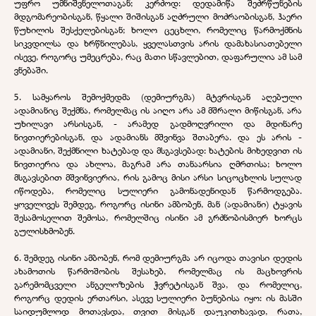
უფრო უმნიშვნელოთაგან; კერძოდ: დედამიწა შეძრწუნების
მდგომარეობისგან, წყალი შიშისგან აღძრული მოძრაობისგან, ჰაერი
წუხილის შესქელებისგან; ხოლო ცეცხლი, რომელიც წარმოქმნის
სიკვდილსა და ხრწნილებას, ყველასთვის არის დამახასიათებელი
ისევე, როგორც უმეცრება, რაც მათი სწავლებით, დაფარულია ამ სამ
ვნებაში.
5. სამყაროს შემოქმედმა (დემიურგმა) მტვრისგან აღებული
ადამიანიც შექმნა, რომელმაც ის აიღო არა ამ მშრალი მიწისგან, არა
უხილავი არსისგან, - არამედ გადმოღვრილი და მდინარე
ნივთიერებისგან, და ადამიანს მშვინვა შთაბერა. და ეს არის -
ადამიანი, შექმნილი ხატებად და მსგავსებად: ხატების მიხედვით ის
ნივთიერია და ახლოა, მაგრამ არა თანაარსია ღმრთისა; ხოლო
მსგავსებით მშვინვიერია, რის გამოც მისი არსი სიცოცხლის სულად
იწოდება, რომელიც სულიერი გამონადენიდან წარმოდგება.
ყოველივეს შემდეგ, როგორც ისინი ამბობენ, მან (ადამიანი) ტყავის
შესამოსელით შემოსა, რომელშიც ისინი ამ გრძნობისმიერ ხორცს
გულისხმობენ.
6. შემდეგ ისინი ამბობენ, რომ დემიურგმა არ იცოდა თავისი დედის
ახამოთის წარმოშობის შესახებ, რომელმაც ის მაცხოვრის
გარემომცველი ანგელოზების ჭვრეტისგან შვა, და რომელიც,
როგორც დედის ერთარსი, ასევე სულიერი ბუნებისა იყო: ის მასში
საიდუმლოდ მოთავსდა, თვით მისგან დაუკითხავად, რათა,