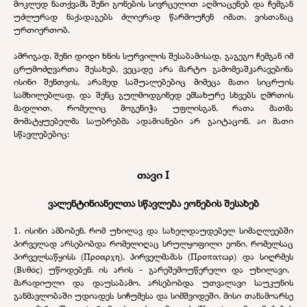
მოკლედ ნათქვამს შენი გონების სივრცელით აღმოაცენებ და ჩემგან
უძლურად ნაქადაგებს ძლიერად წარმოუჩენ იმათ, ვისთანაც
ურთიერთობ.
ამრიგად, შენი დიდი ხნის სურვილის შესაბამისად
,
გაგეგო ჩემგან იმ
ცრუმოძღვართა შესახებ, ვეცადე არა მარტო გამომეაშკარავებინა
ისინი შენთვის, არამედ საშუალებებიც მიმეცა მათი სიცრუის
სამხილებლად, და შენც გულმოდგინედ ემსახურე სხვებს ღმრთის
მადლით, რომელიც მოგენიჭა უფლისგან, რათა მათმა
მომატყუებელმა საუბრებმა ადამიანები არ გაიტაცონ. აი მათი
სწავლებებიც:
თავი I
ვალენტინიანელთა სწავლება ეონების შესახებ
1.
ისინი ამბობენ, რომ უხილავ და სახელდაუდებელ სიმაღლეებში
პირველად არსებობდა რომელიღაც სრულყოფილი ეონი, რომელსაც
პირველსაწყისს
(
Προαρχη
),
პირველმამას
(
Προπατωρ
)
და სიღრმეს
(
Βυθός
) უწოდებენ.
ის არის - გარეშემოუწერელი და უხილავი,
მარადიული და დაუსაბამო, არსებობდა უთვალავი საუკუნის
განმავლობაში უდიადეს სიჩუმესა და სიმშვიდეში. მისი თანამოარსე