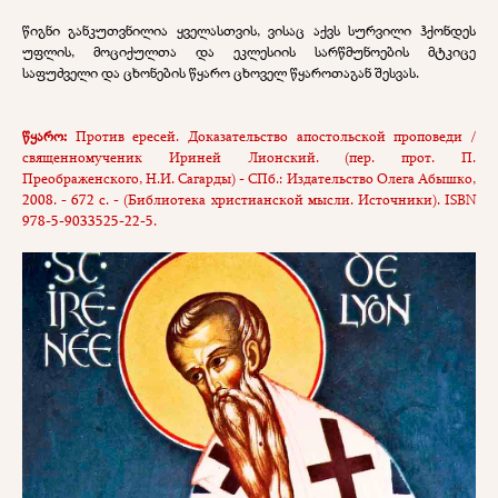
წიგნი განკუთვნილია ყველასთვის, ვისაც აქვს სურვილი ჰქონდეს
უფლის, მოციქულთა და ეკლესიის სარწმუნოების მტკიცე
საფუძველი და ცხონების წყარო ცხოველ წყაროთაგან შესვას.
წყარო:
Против ересей. Доказательство апостольской проповеди /
священномученик Ириней Лионский. (пер. прот. П.
Преображенского, Н.И. Сагарды) - СПб.: И
здательство Олега Абышко,
2008. - 672 с. - (Библиотека христианской мысли. Источники).
ISBN
978-5-9033525-22-5
.