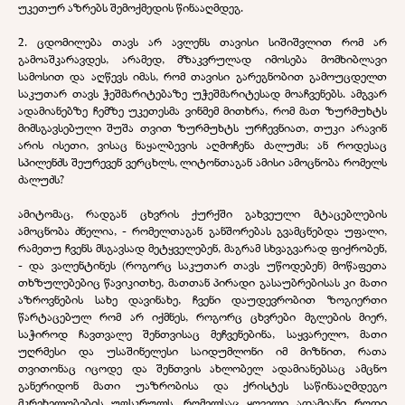
უკეთურ აზრებს შემოქმედის წინააღმდეგ.
2. ცდომილება თავს არ ავლენს თავისი სიშიშვლით რომ არ
გამოაშკარავდეს, არამედ, მზაკვრულად იმოსება მომხიბლავი
სამოსით და აღწევს იმას, რომ თავისი გარეგნობით გამოუცდელთ
საკუთარ თავს ჭეშმარიტებაზე უჭეშმარიტესად მოაჩვენებს. ამგვარ
ადამიანებზე ჩემზე უკეთესმა ვინმემ მითხრა, რომ მათ ზურმუხტს
მიმსგავსებული შუშა თვით ზურმუხტს ურჩევნიათ, თუკი არავინ
არის ისეთი, ვისაც ნაყალბევის აღმოჩენა ძალუძს; ან როდესაც
სპილენძს შეურევენ ვერცხლს, ლიტონთაგან ამისი ამოცნობა რომელს
ძალუძს?
ამიტომაც, რადგან ცხვრის ქურქში გახვეული მტაცებლების
ამოცნობა ძნელია, - რომელთაგან განშორებას გვამცნებდა უფალი,
რამეთუ ჩვენს მსგავსად მეტყველებენ, მაგრამ სხვაგვარად ფიქრობენ,
- და ვალენტინეს (როგორც საკუთარ თავს უწოდებენ) მოწაფეთა
თხზულებებიც წავიკითხე, მათთან პირადი გასაუბრებისას კი მათი
აზროვნების სახე დავინახე, ჩვენი დაუდევრობით ზოგიერთი
წარტაცებულ რომ არ იქმნეს, როგორც ცხვრები მგლების მიერ,
საჭიროდ ჩავთვალე შენთვისაც მეჩვენებინა, საყვარელო, მათი
უღრმესი და უსაშინელესი საიდუმლონი იმ მიზნით, რათა
თვითონაც იცოდე და შენთვის ახლობელ ადამიანებსაც ამცნო
განერიდონ მათი უაზრობისა და ქრისტეს საწინააღმდეგო
მკრეხელობების უფსკრულს, რომელსაც ყოველი ადამიანი როდი