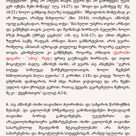
სიტყვებით: "ვინც არ აიღებს თავის ჯვარს და არ გამომყვება უკან,
ვერ იქნება ჩემი მოწაფე" (ლკ. 14:27); და "მოდი და გამომყევ მე" (მკ.
10:21); ხოლო განმყოფ ძალაზე სიტყვებში: "მშვიდობის მომტანად კი
არ მოვედი, არამედ მახვილისა" (მთ. 10:34). იოანემაცო, ამბობენ,
იგივე განაცხადაო, როდესაც თქვა: "მას ხელთ უპყრია თვისი არნადი
და გაწმენდს თავის კალოს, და შეინახავს ხორბალს ბეღელში, ხოლო
ბზეს მისცემს უშრეტ ცეცხლს" (იხ. ლკ. 3:16-17), და ამით აჩვენაო
ზღვრის საქმე. რადგან, არნადი, მათი განმარტებით, არის ჯვარი,
რომელიც ამასთან აღხოცავს ყოველივე ნივთიერს, როგორც ცეცხლი
თივას, ცხონებულთ კი განწმენდს, როგორც არნადის
(ტარიანი
ფიცარი - "აპოკ". რედ.)
ფრთე გაუნიავებს ხორბალს. და თვით
მოციქული პავლე, ამბობენ ისინი, ამ ჯვარს ასე ახსენებს: "ჯვრის
სიტყვა სიშლეგეა წარწყმედილთათვის, ხოლო ჩვენებრ
ხსნილთათვის ძალაა ღვთისა" (1 კორინთ. 1:18); და კიდევ: "ხოლო მე
ღმერთმა დამიფაროს, რომ სხვა რამით ვიქადოდე და არა ჩვენი
უფლის იესო ქრისტეს ჯვრით, რითაც ქვეყანა ჯვარცმულია ჩემთვის,
მე კი - ქვეყნისთვის" (გალატ. 6:14).
6. ასე ამბობენ ისინი თავიანთი პლირომისა და სამყაროს წარმოქმნის
შესახებ, და ცდილობენ ბრწყინვალე გამონათქვამები მიუსადაგონ
თავიანთ ბოროტ გამოგონებებს. უკუღმართი და
არაკეთილსინდისიერი განმარტებებით ისინი ცდილობენ თავიანთ
სასარგებლოდ შეადგინონ მტკიცებულებანი არა მარტო
სახარებებისა და მოციქულების სიტყვებისგან, არამედ სჯულისა და