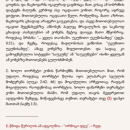
ცოდნას, და მაცხოვარმა იგავურად გადმოსცა მათ, ვისაც ამ სიბრძნის
დატევნა ძალუძს, კერძოდ ასე: ოცდაათი ეონით, როგორც ადრევე
ვთქვით, მითითებულია ოცდაათი წელი, რომელშიც, მათი აზრით,
მაცხოვარს ცხადად არაფერი გაუკეთებია, და ასევე მითითებულიაო
იგავით მევენახეებზე. ამბობენ, პავლეც მრავალგზის და საკმაოდ
ცხადად ასახელებსო ამ ეონებს, მეტიც დაიცვა მათი მწყობრიც,
როდესაც ბრძანა: "... ყველა თაობაში, უკუნითი უკუნისამდე" (ეფეს.
3:21). და ჩვენც, როდესაც მადლობისას ვამბობთ "უკუნითი
უკუნისამდე", ამავე ეონებზე მივუთითებთ. და სადაც კი
გამოყენებულია სიტყვები "საუკუნე" ან "საუკუნეები" ისინი ყველგან
ამ ეონებზე მითითებებს გულისხმობენ.
2. ხოლო თორმეტი ეონის წარმოქმნა მითითებულიაო მით, რომ
უფალი, როდესაც თორმეტი წლისა იყო, ელაპარაკო სჯულის
მოძღვრებს (ლუკა 2:42, 46) და მოციქულთა არჩევითაც, რადგან
მოციქულთა რაოდენობაც თორმეტია. ხოლო დანარჩენი თვრამეტი
ეონი მითითებულია მასში, რომ უფალი, თავის მკვდრეთით
აღდგომის შემდეგ, მოწაფეებისვე თქმით, თვრამეტი თვე
(1)
დაჰყო
მათთან (საქმე 1:3).
________________
1.
წმიდა წერილის ამ ადგილშია - "ორმოცი დღე". - რედ.