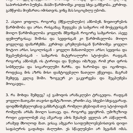
საპირისპირო ბუნება. მასში წარმოიშვა კიდევ სხვა განწყობა, კერძოდ,
განწყობა მიემართა იმისთვის, ვინც მას სიცოცხლე უბოძა.
2. ასეთი ყოფილა, როგორც (მწვალებლები) ამბობენ, ნივთიერების
წარმოშობა და არსი, რისგანაც შედგება ეს სამყარო: იმ მოქცევისგან
მიიღო წარმომავლობა ყოველმა მშვინვამ, როგორც სამყაროსი, ასევე
დემიურგისაც; შიშისა და სევდისგან კი წარმომავლობა მიიღო
ყოველივე დანარჩენმა. კერძოდ: ცრემლებისგან წარმოიშვა ყოველი
ნოტიო არსი, სიცილისგან - ყოველი მანათობელი არსი; სევდისა და
შეცბუნებისგან - სამყაროს მატერიალური სტიქიები. რადგან,
როგორც ამბობენ, ის ტიროდა და წუხდა იმაზედ, რომ ერთ დროს
სიბნელესა და სიცარიელეში ჩარჩა, და ხარობდა და იცინოდა,
როდესაც მის აზრს მისი დამტოვებელი ნათელი ეწვეოდა, მაგრამ
შემდეგ კვლავ შიში, ზოგჯერ კი გაკვირვება და შეცბუნება
მოიცავდა,.
3. რა მოხდა შემდეგ? აქ გამოდის არანაკლები ტრაგედია, რადგან
ყოველი მათგანი თავისი ფანტაზიით, ერთნი ასე, სხვები სხვაგვარად,
დიდმნიშვნელოვნად განმარტავენ, რომელი ვნებიდან თუ სტიქიიდან
რომელმა არსმა მიიღო სათავე. და, როგორც ვფიქრობ, უმიზეზოდ
როდი ცდილობენ ასე აშკარად ამის შესახებ ყველას არ ასწავლონ,
არამედ მხოლოდ მათ, ვისაც ამგვარი საიდუმლოებებისთვის დიდი
საფასურის გადახდა ძალუძთ. ეს სწავლებები არ ჰგვანან იმას,