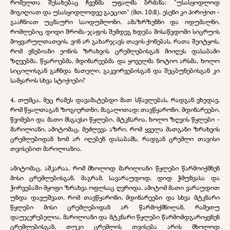
რომელთა შესახებაც ჩვენმა უფალმა ბრძანა: "უსასყიდლოდ
მიგიღიათ და უსასყიდლოდვე გაეცით" (მთ. 10:8). ესენი კი პირიქით -
გააჩნიათ უცნაური საიდუმლონი, ამაზრზენნი და იდუმალნი,
რომლებიც დიდი შრომა-ჯაფის შემდეგ ხდება მისაწვდომი სიცრუის
მოყვარულთათვის. ვინ არ გახარჯავს თავის ქონებას, რათა შეიტყოს,
რომ ვნებიანი ეონის ზრახვის ცრემლებისგან მიიღეს დასაბამი
ზღვებმა, წყაროებმა, მდინარეებმა და ყოველმა ნოტიო არსმა, ხოლო
სიცილისგან გაჩნდა ნათელი, გაკვირვებისგან და შეცბუნებისგან კი
სამყაროს სხვა სტიქიები?
4. თუმცა, მეც რამეს დავამატებდი მათ სწავლებას, რადგან ვხედავ,
რომ წყალთაგან ზოგიერთნი, მაგალითად: თავწყარონი, მდინარეები,
წვიმები და მათი მსგავსი წყლები, მტკნარია, ხოლო ზღვის წყლები -
მარილიანი, ამიტომაც, მეძლევა აზრი, რომ ყველა მათგანი ზრახვის
ცრემლებიდან ხომ არ იღებენ დასაბამს, რადგან ცრემლი თავისი
თვისებით მარილიანია.
ამიტომაც, აშკარაა, რომ მხოლოდ მარილიანი წყლები წარმოიქმნენ
მისი ცრემლებისგან. მაგრამ, სავარაუდოდ, დიდ ჭმუნვასა და
ჭირვებაში მყოფი ზრახვა ოფლსაც ღვრიდა. ამიტომ მათი ვარაუდით
უნდა დავუშვათ, რომ თავწყარონი, მდინარეები და სხვა მტკნარი
წყლები მისი ცრემლებიდან არ წარმოქმნილან. რამეთუ
დაუჯერებელია, მარილიანი და მტკნარი წყლები წარმომდგარიყვნენ
ცრემლებისგან, თუკი ცრემლის თვისება არის მხოლოდ