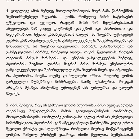
4. ყოველივე ამის შემდეგ მხოლოდშობილის მიერ მამა წარმოქმნის
ზემოთხსენებულ ზღვარს, - ეონს, რომელიც მამის ხატისაებრ
უწყვილოა და უცოლო. რადგან მამას ხან მდუმარებასთან
აწყვილებენ, ხან კიდევ ფიქრობენ დააყენონ იგი მამრობითი და
მდედრობითი სქესის განსხვავებათა მაღლა. ამ ზღვარს უწოდებენ
ჯვარს, გამათავისუფლებელს, განმცალკევებელს, ზღვარდამდებს და
წინამძღოლს. ამ ზღვრის მეშვეობით, ამბობენ, განიწმინდაო და
განმტკიცდაო სიბრძნე, რომელიც აღდგა თავის წყვილთან. რადგან
თვითონ, მისგან ზრახვისა და ვნების განცალკევების შემდეგ,
პლირომის შიგნით დარჩა; მაგრამ მისი ზრახვა ვნებითურთ
განცალკევებულ და შემოზღუდულ იქნა ზღვრის მიერ, და იმყოფება
რა პლირომის მიღმა, თუმც კი სულიერი არსია, როგორც ეონის
გარკვეული ბუნებრივი მისწრაფება, მაინც უსახურია, რადგან
არაფრის მქონეა. ამიტომაც უწოდებენ მას უძლურსა და ქალურ
ნაყოფს.
5. იმის შემდეგ, რაც ის გამოეყო ეონთა პლირომას, მისი დედაც აღდგა
თავისსავე შეწყვილებაში. მამის გათვალისწინების თანახმად,
მხოლოდშობილმა, რომელიმე ეონთაგანი კვლავ რომ არ ვნებულიყო
სიბრძნესავით, პლირომის განსამტკიცებლად წარმოქმნა კიდევ ერთი
წყვილი: ქრისტე და სულიწმიდა, რომელთა მიერაც მოწესრიგდნენ
ეონები. რამეთუ ქრისტემ დაარიგა ისინი წყვილთა ბუნებასთან