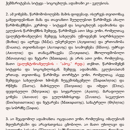
ჭეშმარიტებას. სიტყვა - სიცოცხლეს, ადამიანი კი - ეკლესიას.
2. ამ ეონებმა, წარმოშობილებმა მამის დიდებად, ისურვეს თვითონაც
განედიდებინათ მამა და თავიანთი შეუღლებით წარმოშვეს ახალი
წარმონაქმნები, კერძოდ - სიტყვამ და სიცოცხლემ, ადამიანისა და
ეკლესიის წარმოქმნის შემდეგ, წარმოშვეს ათი სხვა ეონი, რომელთაც
(ვალენტინიანელები) შემდეგ სახელებს უწოდებენ: სიღრმისეული
(
Βυθιος
) და აღრევა (
Μιξις
), უბერებელი (
Αγηρατος
) და ერთიანობა
(
Ενωσις
), თვითნაბადი (
Αυτοφυης
) და სიამოვნება (
Ηδονη
), უძრავი
(
Ακινητος
) და თანაგანზავება (
Ζυγκρασις
), მხოლოდშობილი
(
Μονογενης
) და ნეტარი (
Μακαρια
). ეს არის ათი ეონი, რომლებიც,
მათი
(ვალენტინიანელების - "აპოკ." რედ.)
თქმით, წარმოიშვნენ
სიტყვისა და სიცოცხლისგან. შემდეგ ადამიანმა, ეკლესიასთან
ერთად, თვითონაც წარმოშვა თორმეტი ეონი, რომელთაც ასევე
შემდეგი სახელებით ხმობენ: ნუგეშისმცემელი (
Παρακλητος
) და
რწმენა (
Πιστις
), მამისეული (
Πατρικος
) და იმედი (
Ελπις
),
დედისეული (
Μητρικος
) და სიყვარული (
Αγαπη
), მარადიული
გონება (
Αεινουσ
) და გულისხმისყოფა (
Ζυυεσις
), საეკლესიო
(
Εκκλησιαστικος
) და ნეტარება (
Μακαριοτης
), სანატრელი (
Θηλητος
)
და სიბრძნე (
Σοφια
).
3. აი შეცდომილ ადამიანთა ოცდაათი ეონი, რომლებიც იმალებიან
მდუმარებაში და არავისთვისაა ცნობილი. აი მათი უხილავი და
სულიერი სისავსე (
Πληρομα
), სამნაწილედად დაყოფილი: რვიანად,