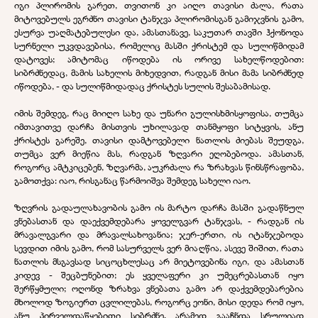
იგი პლირომის გარეთ, თვითონ კი აიღო თავისი ძალა, რათა
მიტოვებულს ეგრძნო თავისი ტანჯვა პლირომისგან გამიჯვნის გამო,
ესურვა უაღმატებულესი და, ამასთანავე, საკუთარ თავში ჰქონოდა
სურნელი უკვდავებისა, რომელიც მასში ქრისტემ და სულიწმიდამ
დატოვეს; ამიტომაც იწოდება ის ორივე სახელწოდებით:
სიბრძნედაც, მამის სახელის მიხედვით, რადგან მისი მამა სიბრძნედ
იწოდება, - და სულიწმიდადაც ქრისტეს სულის შესაბამისად.
იმის შემდეგ, რაც მიიღო სახე და უნარი გულისხმისყოფისა, თუმცა
იმთავითვე დარჩა მისთვის უხილავად თანმყოფი სიტყვის, ანუ
ქრისტეს გარეშე, თავისი დამტოვებელი ნათლის ძიებას შეუდგა,
თუმცა ვერ მიეწია მას, რადგან ზღვარი ეღობებოდა. ამასთან,
როგორც ამტკიცებენ, ზღვარმა, აუკრძალა რა ზრახვას წინსწრაფობა,
გამოთქვა: იაო, რისგანაც წარმოიშვა შემდეგ სახელი იაო.
ზღვრის გადაულახავობის გამო ის მარტო დარჩა მასში გადაწნულ
ვნებასთან და დაექვემდებარა ყოველგვარ ტანჯვას, - რადგან ის
მრავალგვარი და მრავალსახოვანია; ჯერ-ერთი, ის იტანჯებოდა
სევდით იმის გამო, რომ სასურველს ვერ მიაღწია, ასევე შიშით, რათა
ნათლის მსგავსად სიცოცხლესაც არ მიეტოვებინა იგი, და ამასთან
კიდევ - შეცბუნებით; ეს ყველაფერი კი უმეცრებასთან იყო
შერწყმული; ოღონდ ზრახვა ვნებათა გამო არ დაქვემდებარებია
მხოლოდ ზოგიერთ ცვლილებას, როგორც ეონი, მისი დედა რომ იყო,
ანუ პირველდაწყებითი სიბრძნე, არამედ გააჩნდა სრულიად