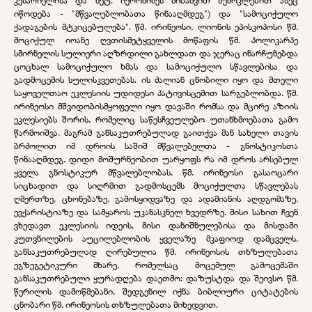
კესარიელისა და ნეტ. იერონიმეს მიბაძვით შემოკლებით ასეც
იწოდება - "მწვალებლობათა წინააღმდეგ") და "სამოციქულო
ქადაგების მტკიცებულება". წმ. ირინეოსი, ლიონის ეპისკოპოსი წმ.
მოციქულ იოანე ღვთისმეტყველის მოწაფის წმ. პოლიკარპე
სმირნელის სულიერი აღზრდილი გახლდათ და ჯერაც ინარჩუნებდა
ცოცხალ სამოციქულო ხმას და სამოციქულო სწავლებისა და
გადმოცემის სულისკვეთებას. ის ძალიან ცნობილი იყო და მთელი
საყოველთაო ეკლესიის უდიდესი პატივისცემით სარგებლობდა. წმ.
ირინეოსი მშვიდობისმყოფელი იყო დავაში რომსა და მცირე აზიის
ეკლესიებს შორის, რომელიც საწესჩვეულებო უთანხმოებათა გამო
წარმოიშვა, მაგრამ განსაკუთრებულად გაითქვა მან სახელი თავის
ბრძოლით იმ დროის საშიშ მწვალებელთა - გნოსტიკოსთა
წინააღმდეგ. დიდი მოშურნეობით უარყოფს რა იმ დროს არსებულ
ყველა გნოსტიკურ მწვალებლობას, წმ. ირინეოსი გასაოცარი
სიცხადით და სიღრმით გადმოსცემს მოციქულთა სწავლებას
ღმერთზე, ცხონებაზე, გამოსყიდვაზე და ადამიანის აღდგომაზე,
ევქარისტიაზე და სამყაროს უკანასკნელ ხვედრზე. მისი სახით ჩვენ
ვხედავთ ეკლესიის იდეის, მისი დანიშნულებისა და მისდამი
კუთვნილების აუცილებლობის ყველაზე მკაფიოდ დამცველს.
განსაკუთრებულად ღირებულია წმ. ირინეოსის თხზულებათა
ეგზეგეტიკური მხარე, რომელსაც მოცემულ გამოცემაში
განსაკუთრებული ყურადღება დაეთმო: დაზუსტდა და შეივსო წმ.
წერილის დამოწმებანი, შედგენილ იქნა ბიბლიური ციტატების
ცნობარი წმ. ირინეოსის თხზულებათა მიხედვით.