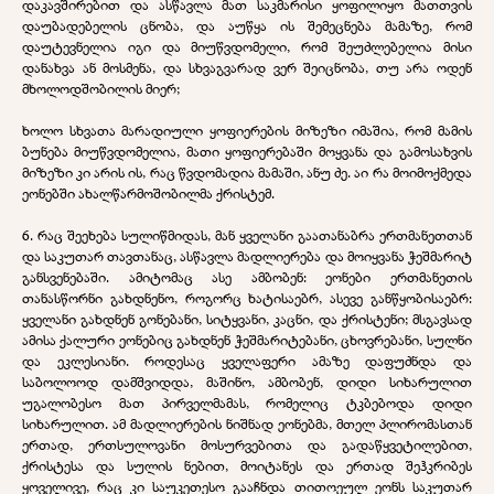
დაკავშირებით და ასწავლა მათ საკმარისი ყოფილიყო მათთვის
დაუბადებელის ცნობა, და აუწყა ის შემეცნება მამაზე, რომ
დაუტევნელია იგი და მიუწვდომელი, რომ შეუძლებელია მისი
დანახვა ან მოსმენა, და სხვაგვარად ვერ შეიცნობა, თუ არა ოდენ
მხოლოდშობილის მიერ;
ხოლო სხვათა მარადიული ყოფიერების მიზეზი იმაშია, რომ მამის
ბუნება მიუწვდომელია, მათი ყოფიერებაში მოყვანა და გამოსახვის
მიზეზი კი არის ის, რაც წვდომადია მამაში, ანუ ძე. აი რა მოიმოქმედა
ეონებში ახალწარმოშობილმა ქრისტემ.
6. რაც შეეხება სულიწმიდას, მან ყველანი გაათანაბრა ერთმანეთთან
და საკუთარ თავთანაც, ასწავლა მადლიერება და მოიყვანა ჭეშმარიტ
განსვენებაში. ამიტომაც ასე ამბობენ: ეონები ერთმანეთის
თანასწორნი გახდნენო, როგორც ხატისაებრ, ასევე განწყობისაებრ:
ყველანი გახდნენ გონებანი, სიტყვანი, კაცნი, და ქრისტენი; მსგავსად
ამისა ქალური ეონებიც გახდნენ ჭეშმარიტებანი, ცხოვრებანი, სულნი
და ეკლესიანი. როდესაც ყველაფერი ამაზე დაფუძნდა და
საბოლოოდ დამშვიდდა, მაშინო, ამბობენ, დიდი სიხარულით
უგალობესო მათ პირველმამას, რომელიც ტკბებოდა დიდი
სიხარულით. ამ მადლიერების ნიშნად ეონებმა, მთელ პლირომასთან
ერთად, ერთსულოვანი მოსურვებითა და გადაწყვეტილებით,
ქრისტესა და სულის ნებით, მოიტანეს და ერთად შეჰკრიბეს
ყოველივე, რაც კი საუკეთესო გააჩნდა თითოეულ ეონს საკუთარ