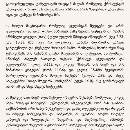
გათავისუფლდა ტანჯვისგან; რადგან ძალამ, რომელიც ქრისტესგან
გამოვიდა, - ხოლო ეს ძალა, მათი აზრით, არის ზღვარი, - განკურნა
იგი, და ტანჯვა ჩამოშორდა მას.
4. ხოლო მაცხოვარი, რომელიც ყველასგან შედგება და არის
ყველაფერი (το παν), – ესო, ამბობენ, ნაჩვენებიაო სიტყვებით: "საშოს
ამხსნელი ყოველი (παν) წული უფლის წმიდად იწოდებაო" (ლკ 2:23;
გამ. 13:2). მან, იყო რა ყოველივე, გახსნა პლირომის გარეთ
განდევნილი და ვნებული ზრახვის საშო, რომელსაც მეორე რვიანსაც
უწოდებენ; მის შესახებ ცოტა მოგვიანებით ვიტყვით. ამიტომაცო,
ამბობენ, პავლემ ნათლად თქვაო: "ქრისტეა ყველაფერი და
ყველაფერში" (კოლ. 3:11). და კიდევ: "მისგან, მის მიერ და მის
მიმართაა ყოველი" (რომ. 11:36), და კვლავ: "მასში მკვიდრობს
ხორციელად ღვთაების მთელი სავსება" (კოლას. 2:9); და ასევე
სიტყვებში: "თავი მოეყარა ქრისტეში" (ეფეს. 1:10). ასე განმარტავენ
ისინი ამ და სხვა მსგავს სიტყვებს.
5. შემდეგ მათ მიერ აღიარებული ზღვრის შესახებ, რომელსაც კიდევ
სხვა მრავალ სახელებს უწოდებენ, ამტკიცებენ, რომ მას გააჩნია
საქმიანობის ორი სახე: შემკვრელი და გამაცალკევებელი; და რადგან
ის იძლევა სიმტკიცესა და სიმყარეს, ის ჯვარია, ხოლო რადგან
განყოფს და ზღუდავს, - ზღვარია. და მაცხოვარიც, ამბობენ,
უთითებდაო ზღვრის საქმიანობაზე: პირველად მის შემკვრელ ძალზე