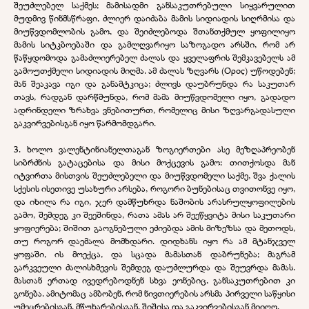
შეუძლებელ საქმეს; მამისადმი განსაკუთრებული სიყვარულით
მუდმივ წინმსწრაფი, ძლიერ დაიძაბა მამის სიდიადის სიღრმისა და
მიუწვდომლობის გამო, და შეიძლებოდა შთანთქმულ ყოფილიყო
მამის სიტკბოებაში და გამლღვარიყო საზოგადო არსში, რომ არ
წაწყდომოდა გამაძლიერებელ ძალას და ყველაფრის შემკავებელს ამ
გამოუთქმელი სიდიადის მიღმა. ამ ძალას ზღვარს (Ορος) უწოდებენ;
მან შეაკავა იგი და განამტკიცა; ძლივს დაუბრუნდა რა საკუთარ
თავს, რადგან დარწმუნდა, რომ მამა მიუწვდომელი იყო, გადადო
ადრინდელი ზრახვა ვნებითურთ, რომელიც მისი ზღვარგადასული
გაკვირვებისგან იყო წარმომდგარი.
3. ხოლო ვალენტინიანელთაგან ზოგიერთები ასე მეზღაპრეობენ
სიბრძნის გატაცებისა და მისი მოქცევის გამო: თითქოსდა მან
იტვირთა მისთვის შეუძლებელი და მიუწვდომელი საქმე, შვა ქალის
სქესის ისეთივე უსახური არსება, როგორი ბუნებისაც თვითონვე იყო,
და იხილა რა იგი, ჯერ დამწუხრდა ნაშობის არასრულყოფილების
გამო, შემდეგ კი შეეშინდა, რათა ამას არ შეეწყვიტა მისი საკუთარი
ყოფიერება; შიშით გაოგნებული ეძიებდა ამის მიზეზსა და მეთოდს,
თუ როგორ დაემალა მომხდარი. დიდხანს იყო რა ამ მტანჯველ
ყოფაში, ის მოექცა, და სცადა მამასთან დაბრუნება; მაგრამ
გარკვეული ძალისხმევის შემდეგ დაუძლურდა და შეუვრდა მამას.
მასთან ერთად ივედრებოდნენ სხვა ეონებიც, განსაკუთრებით კი
გონება. ამიტომაც ამბობენ, რომ ნივთიერების არსმა პირველი საწყისი
უმეცრებისგან, მწუხარებისგან, შიშისა და გაკვირვებისგან მიიღო.