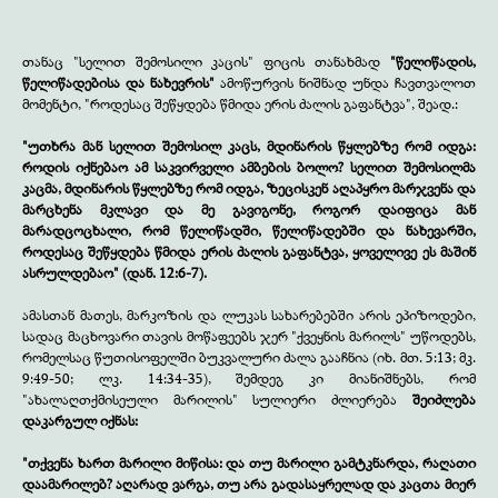
თანაც "სელით შემოსილი კაცის" ფიცის თანახმად
"წელიწადის,
წელიწადებისა და ნახევრის"
ამოწურვის ნიშნად უნდა ჩავთვალოთ
მომენტი, "როდესაც შეწყდება წმიდა ერის ძალის გაფანტვა", შეად.:
"უთხრა მან სელით შემოსილ კაცს, მდინარის წყლებზე რომ იდგა:
როდის იქნებაო ამ საკვირველი ამბების ბოლო? სელით შემოსილმა
კაცმა, მდინარის წყლებზე რომ იდგა, ზეცისკენ აღაპყრო მარჯვენა და
მარცხენა მკლავი და მე გავიგონე, როგორ დაიფიცა მან
მარადცოცხალი, რომ წელიწადში, წელიწადებში და ნახევარში,
როდესაც შეწყდება წმიდა ერის ძალის გაფანტვა, ყოველივე ეს მაშინ
ასრულდებაო" (დან. 12:6-7).
ამასთან მათეს, მარკოზის და ლუკას სახარებებში არის ეპიზოდები,
სადაც მაცხოვარი თავის მოწაფეებს ჯერ "ქვეყნის მარილს" უწოდებს,
რომელსაც წუთისოფელში ბუკვალური ძალა გააჩნია (იხ. მთ. 5:13; მკ.
9:49-50; ლკ. 14:34-35), შემდეგ კი მიანიშნებს, რომ
"ახალაღთქმისეული მარილის" სულიერი ძლიერება
შეიძლება
დაკარგულ იქნას:
"თქვენა ხართ მარილი მიწისა: და თუ მარილი გამტკნარდა, რაღათი
დაამარილებ? აღარად ვარგა, თუ არა გადასაყრელად და კაცთა მიერ