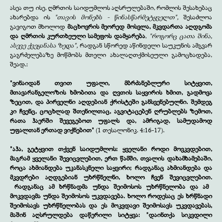
ასეა თუ ისე, ღმრთის საიდუმლოს აღსრულებაში, რომლის შესახებაც
ახარებდა ის
"თავის მონებს - წინასწარმეტყველთ",
შესაძლოა
გავიგოთ მხოლოდ
მაცხოვრის მეორედ მოსვლა, მკვდართა აღდგომა
და ღმრთის კურთხეული სამეფოს დამყარება
,
"როგორც ცათა შინა,
ასევე ქვეყანასა ზედა",
რადგან სწორედ აწინდელი საუკუნის ამგვარ
გაგრძელებაზე მოწმობს მთელი ახალაღთქმისეული გამოცხადება,
შეად.:
"ვინაიდან თვით უფალი, მბრძანებლური სიტყვით,
მთავარანგელოზის ხმობითა და ღვთის საყვირის ხმით, გადმოვა
ზეცით, და პირველნი აღდებიან ქრისტეში განსვენებულნი. შემდეგ
კი ჩვენც, ცოცხლად შთენილთაც, აგვიტაცებენ ღრუბლებს ზემოთ,
რათა ჰაერში შევეგებოთ უფალს და, ამრიგად, სამუდამოდ
უფალთან ერთად ვიქნებით"
(1 თესალონიკ. 4:16-17).
"აჰა, გეტყვით თქვენ საიდუმლოს: ყველანი როდი მოვკვდებით,
მაგრამ ყველანი შევიცვლებით, ერთ წამში, თვალის დახამხამებაში,
როცა ახმიანდება უკანასკნელი საყვირი; რადგანაც ახმიანდება და
მკვდრები აღდგებიან უხრწნელნი, ხოლო ჩვენ შევიცვლებით.
რადგანაც ამ ხრწნადმა უნდა შეიმოსოს უხრწნელობა და ამ
მოკვდავმა უნდა შეიმოსოს უკვდავება. ხოლო როდესაც ეს ხრწნადი
შეიმოსავს უხრწნელობას და ეს მოკვდავი შეიმოსავს უკვდავებას,
მაშინ აღსრულდება დაწერილი სიტყვა: "დაინთქა სიკვდილი