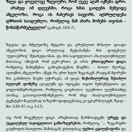
ზღვა და ყოველივე ზღვიური, რომ უკვე აღარ იქნება დრო.
არამედ იმ დღეებში, როცა ხმას გაიღებს მეშვიდე
ანგელოზი, როცა ის ჩაბერავს საყვირს, აღსრულდება
ღმრთის საიდუმლო, რომელიც მან ახარა მონებს თვისას -
წინასწარმეტყველთ
"
(
გამოცხ
.
10:5-7).
ზღვასა და ხმელეთზე მდგარი და ღრუბლით მოსილი დიადი
ანგელოზის ფიცი სრულიად შეესაბამება მის დიდებულ
"ღვთაებრივ" შესახედაობას, და მის საყოველთაო ახალაღთქმისეულ
მისიასაც. იმიტომ, რომ ჯერ-ერთი, ეს არის
ერთადერთი ფიცი,
რომელიც ნახსენებია გამოცხადების წიგნში, - ხოლო მეორეც,
აღთქმის ანგელოზი, აწევს რა ერთ ხელს ზეცისკენ (რადგან მეორეში
მას გახსნილი წიგნი უჭირავს), ამ ფიცს
მაქსიმალურად შესაძლო
სულიერ დონეზე
აღავლენს და იფიცება თვით შემოქმედითა და
ყოვლისმპყრობელით, რომელიც ცოცხალია უკუნითი უკუნისამდე
(თანაც, გასათვალისწინებელია, რომ სხვა ახალაღთქმისეული
ტექსტები ნაკლებად საზეიმო დაფიცებასაც კი გვიკრძალავენ, შეად. -
მთ. 5:33-37; იაკ. 5:12).
ასე რომ მოცემული ფიცი არსებითად წარმოადგენს
ურყევ და
უცვალებელ საყოველთაო განსაზღვრებას,
რომელიც "... ზეგარდმო
გადმოდის ნათელთა მამისაგან, ვისთვისაც
უცხოა ცვალებადობა
და