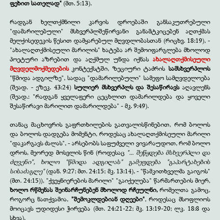
ფეხით სათელად"
(მთ. 5:13).
რადგან ხელთქმნილი კარვის დროებაში განსაკუთრებული
"დამარილებული" მსხვერპლშეწირვანი განამტკიცებენ აღთქმას
მელქისედეკის წესით დამყარებულ მღვდლობასთან (რიცხვ. 18:19), -
"ახალაღთქმისეული მარილის" ხატება არ შემოიფარგლება მხოლოდ
პოეტური აზრებით და აღქმულ უნდა იქნას
ახალაღთქმისეული
მღვდელმოქმედების
კონტექსტში, ზეციური ტაძრის
სამსხვერპლოს
"წმიდა ადგილზე", სადაც "დამარილებული" სამეფო სამღვდელოება
(შეად. - ეზეკ. 43:24)
სულიერ მსხვერპლს და შესაწირავს
აღავლენს
(შეად.: "რადგან ყველაფერი ცეცხლით დამარილდება და ყოველი
შესაწირავი მარილით დამარილდება" - მკ. 9:49).
თანაც მაცხოვრის გაფრთხილების გათვალისწინებით, რომ ბოლოს
და ბოლოს დადგება მომენტი, როდესაც ახალაღთქმისეული მარილი
"დაკარგავს ძალას", - არსებობს საფუძველი ვივარაუდოთ, რომ ბოლო
დროს, მეორედ მოსვლის წინ (როდესაც
"... შეწყდება მსხვერპლი და
ძღვენი", ხოლო "წმიდა ადგილას" გამეფდება "გაპარტახების
სისაძაგლე"
(დან. 9:27; მთ. 24:15; მკ. 13:14), - "წამკითხველმა გაიგოს"
(მთ. 24:15)), "ქვეყნიერების მარილი" "გაიქელება" წარმართების მიერ,
ხოლო რწმენას შეინარჩუნებენ მხოლოდ რჩეულნი,
რომელთა გამოც,
როგორც ნათქვამია,
"შემოკლდებიან დღეები"
, როდესაც მსოფლიოს
მოიცავს უდიდესი ჭირვება (მთ. 24:21-22; მკ. 13:19-20; ლკ. 18:8 და
სხვა).