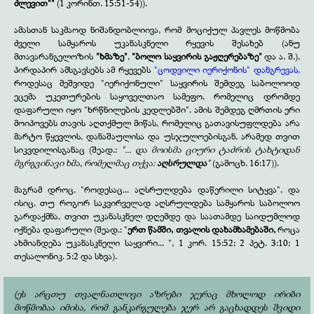
ძლევით""
(1 კორინთ. 15:51-54)).
ამასთან საკმაოდ ნიშანდობლიივა, რომ მოციქულ პავლეს მოწმობა
ძველი სამყაროს უკანასკნელი რყევის შესახებ (ანუ
მთავარანგელოზის
"ხმაზე"
,
"ბოლო საყვირის გაჟღერებაზე"
და ა. შ.),
პირდაპირ ამსგავსებს ამ რყევებს
"ცოდვილი იერიქონის" დანგრევას,
როდესაც მეშვიდე "იერიქონული" საყვირის შემდეგ საბოლოოდ
ეცემა უკეთურების საყოველთაო სამეფო, რომელიც დრომდე
დაფარული იყო "ხრწნილების კედლებში". ამის შემდეგ ღმრთის ერი
მოიპოვებს თავის აღთქმულ მიწას, რომელიც გათავისუფლდება არა
მარტო წყევლის, დანაშაულისა და უსჯულოებისგან, არამედ თვით
სიკვდილისგანაც (შეად.:
"... და მოისმა ციური ტაძრის ტახტიდან
მგრგვინავი ხმა, რომელმაც თქვა:
აღსრულდა
"
(გამოცხ. 16:17)).
მაგრამ დროც, "როდესაც... აღსრულდება დაწერილი სიტყვა", და
ისიც, თუ როგორ საკვირველად აღსრულდება სამყაროს საბოლოო
გარდაქმნა, თვით უკანასკნელ დღემდე და საათამდე საიდუმლოდ
იქნება დაფარული (შეად.: "
ერთ წამში, თვალის დახამხამებაში,
როცა
ახმიანდება უკანასკნელი საყვირი... ", 1 კორ. 15:52; 2 პეტ. 3:10; 1
თესალონიკ. 5:2 და სხვა).
(ეს არცთუ თვალნათლივი აზრები ჯერაც მხოლოდ ირიბი
მოწმობაა იმისა, რომ განკარგულება ჯერ არ გაცხადდეს შვიდი