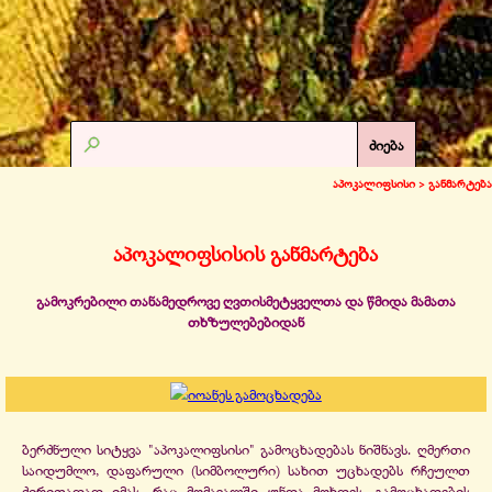
ძიება
აპოკალიფსისი >
განმარტება
აპოკალიფსისის განმარტება
გამოკრებილი თანამედროვე ღვთისმეტყველთა და წმიდა მამათა
თხზულებებიდან
ბერძნული სიტყვა "აპოკალიფსისი" გამოცხადებას ნიშნავს. ღმერთი
საიდუმლო, დაფარული (სიმბოლური) სახით უცხადებს რჩეულთ
ძირითადად იმას, რაც მომავალში უნდა მოხდეს. გამოცხადების